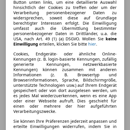
Button unten links, um eine detaillierte Auswahl
360° Kamera
hinsichtlich der Cookies zu treffen oder um der
Verarbeitung personenbezogener Daten zu
Berganfahrassistent
Farbe und Innenausstattung
widersprechen, soweit diese auf Grundlage
Einparkhilfe
berechtigter Interessen erfolgt. Die Einwilligung
Einparkhilfe Rückfahrkamera
umfasst auch die Übermittlung bestimmter
Außenfarbe
Schwarz
personenbezogener Daten in Drittländer, u.a. die
Einparkhilfe selbstlenkendes System
USA, nach Art. 49 (1) (a) DSGVO. Wollen Sie
keine
Farbe laut Hersteller
SCHWARZ/BALTIC
Einparkhilfe Sensoren hinten
Einwilligung
erteilen, klicken Sie bitte
hier
.
BLACK
Einparkhilfe Sensoren vorne
Cookies, Endgeräte- oder ähnliche Online-
Elektrische Fensterheber
Farbe der
Schwarz
Kennungen (z. B. login-basierte Kennungen, zufällig
Elektrische Seitenspiegel
Innenausstattung
generierte Kennungen, netzwerkbasierte
Kennungen) können zusammen mit anderen
Elektrische Sitze
Innenausstattung
Vollleder
Informationen (z. B. Browsertyp und
Klimaautomatik
Browserinformationen, Sprache, Bildschirmgröße,
Lederausstattung
unterstützte Technologien usw.) auf Ihrem Endgerät
gespeichert oder von dort ausgelesen werden, um
Lederlenkrad
Fahrzeugbeschreibung
es jedes Mal wiederzuerkennen, wenn es eine App
Lichtsensor
oder einer Webseite aufruft. Dies geschieht für
Lordosenstütze
Sehr gepflegter
Mercedes CLS 220d Coupe
aus
1.
einen oder mehrere der hier aufgeführten
Verarbeitungszwecke.
Multifunktionslenkrad
Besitz
in Top Zustand
Navigationssystem
Sie können Ihre Präferenzen jederzeit anpassen und
Sitzheizung
erteilte Einwilligungen widerrufen, indem Sie in
-Nichtraucherfahrzeug