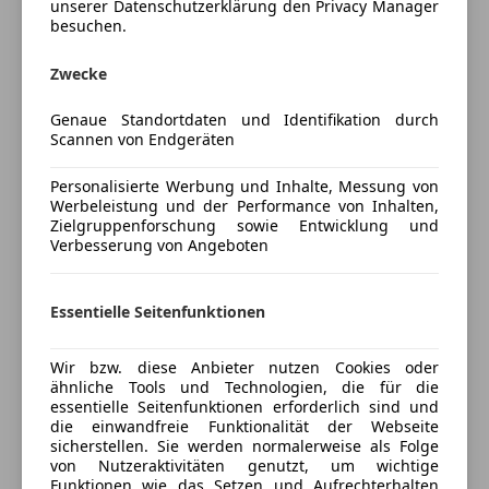
unserer Datenschutzerklärung den Privacy Manager
Sitzheizung hinten
-Servicegepflegt
(alle bei Mercedes durchgeführt)
besuchen.
Start/Stop-Automatik
-Unfallfrei
Tempomat
-ARBÖ Gutachten - ohne Mängel
Zwecke
Unterhaltung/Media
Genaue Standortdaten und Identifikation durch
Scannen von Endgeräten
Android Auto
19" Original AMG Felgen auf Bridgestone Pirelli
Apple CarPlay
(Mischbereifung)
Mehr anzeigen
Personalisierte Werbung und Inhalte, Messung von
Bluetooth
18" Original CLS Felgen auf Michelin Winterreifen
Werbeleistung und der Performance von Inhalten,
Bordcomputer
(neuwertig - € 1000,- Aufpreis)
Zielgruppenforschung sowie Entwicklung und
Versicherung
DAB-Radio
Verbesserung von Angeboten
Freisprecheinrichtung
-Finanzierung möglich
Kfz-Versicherung
Induktionsladen für Smartphones
-ev. Inzahlungnahme Ihres Fahrzeuges
Essentielle Seitenfunktionen
MP3
-Zustellung innerhalb Österreich möglich
Musikstreaming integriert
Versicherungsschutz an Ihre Bedürfnisse
Wir bzw. diese Anbieter nutzen Cookies oder
Radio
anpassen
-12 Monate Gewährleistung (Händlerverkauf)
ähnliche Tools und Technologien, die für die
Soundsystem
essentielle Seitenfunktionen erforderlich sind und
-Garantie bis zu 36 möglich (optional)
Freischaden-Gutschein ab Stufe 0
die einwandfreie Funktionalität der Webseite
USB
sicherstellen. Sie werden normalerweise als Folge
Auto einfach online versichern & Rabatt holen
Volldigitales Kombiinstrument
von Nutzeraktivitäten genutzt, um wichtige
W-Lan / Wifi Hotspot
Funktionen wie das Setzen und Aufrechterhalten
Ausstattungshighlights: