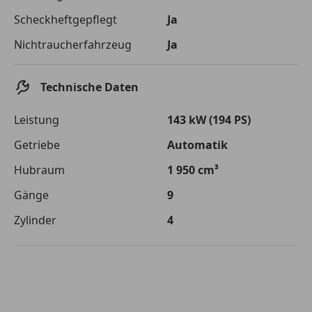
Die tatsächlichen Konditionen sind abhängig von Ihrer Bonität sowie
Scheckheftgepflegt
Ja
von der von Ihnen gewählten Bank. Rückzahlungszeitraum 1-10
Jahre. Zinsspanne Sollzinssatz: 2,90% - 14,90%.
Nichtraucherfahrzeug
Ja
Jetzt berechnen
Technische Daten
Leistung
143 kW (194 PS)
Getriebe
Automatik
Hubraum
1 950 cm³
Gänge
9
Zylinder
4