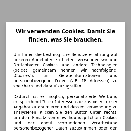
Wir verwenden Cookies. Damit Sie
finden, was Sie brauchen.
Um Ihnen die bestmögliche Benutzererfahrung auf
unseren Angeboten zu bieten, verwenden wir und
Drittanbieter Cookies und andere Technologien
(beides gemeinsam nennen wir nachfolgend:
Energieverbrauch
„Cookies"), um Geräteinformationen und
personenbezogene Daten (z.B. IP Adressen) zu
Schadstoffklasse
Euro 6d
speichern und darauf zuzugreifen.
Kraftstoff
Diesel
Dadurch ist es möglich, personalisierte Werbung
entsprechend Ihren Interessen auszuspielen, unser
Angebot zu optimieren und dessen Verwendung zu
analysieren. Klicken Sie den Button unten rechts,
Ausstattung
um dem Einsatz von einwilligungspflichten Cookies
und der damit verbundenen Verarbeitung
Komfort
personenbezogener Daten zuzustimmen oder den
Mehr anzeigen