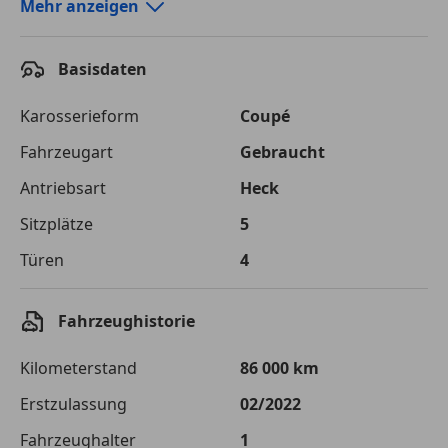
Autokredit-Rechner von durchblicker.at
Mehr anzeigen
Einfach Rate berechnen und günstige Konditionen
finden!
Basisdaten
Autokredit vergleichen
Karosserieform
Coupé
Laufzeit
120 Monate
Fahrzeugart
Gebraucht
Antriebsart
Heck
Kreditbetrag
€ 49 000,-
Sitzplätze
5
Zu zahlender
€ 69 032,-
Gesamtbetrag
Türen
4
Einberechnete Gebühren
€ 0,-
Fahrzeughistorie
Effektivzinsatz
7,50 %
Kilometerstand
86 000 km
Sollzinssatz
7,25 %
Erstzulassung
02/2022
Monatliche Rate
€ 575,27
Fahrzeughalter
1