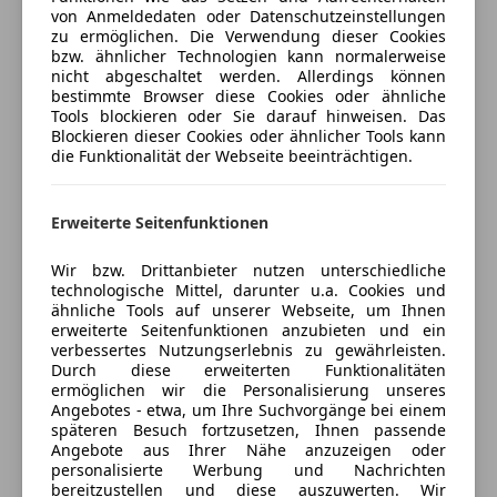
von Anmeldedaten oder Datenschutzeinstellungen
Sicherheit
Jetzt berechnen
zu ermöglichen. Die Verwendung dieser Cookies
-Elektrische Sitze - Sport
bzw. ähnlicher Technologien kann normalerweise
ABS
nicht abgeschaltet werden. Allerdings können
-Sportlenkrad - Nappa Leder
bestimmte Browser diese Cookies oder ähnliche
Abstandswarner
-Ambiente Beleuchtung Premium - 64 Farben
Tools blockieren oder Sie darauf hinweisen. Das
Airbag hinten
-Burmester Soundanlage Premium
Verkäufer
Händler
Blockieren dieser Cookies oder ähnlicher Tools kann
Alarmanlage
die Funktionalität der Webseite beeinträchtigen.
-Volldigitales Kombiinstrument - Size L
Beifahrerairbag
-MBUX Navigationssystem Plus (inkl. augmented
Pro Car Handels GmbH
Blendfreies Fernlicht
reality)
Anbieter auf AutoScout24 seit 2023
Erweiterte Seitenfunktionen
ESP
-Dachhimmel schwarz
Fahrerairbag
-Dynamische Voll-LED Scheinwerfer - Multi BEAM
Verkauf
Wir bzw. Drittanbieter nutzen unterschiedliche
Fernlichtassistent
-360° Sourround View Kamera
technologische Mittel, darunter u.a. Cookies und
Öffnet bald
ähnliche Tools auf unserer Webseite, um Ihnen
Isofix
-Div. Assistenten
Öffnet um 9:00
erweiterte Seitenfunktionen anzubieten und ein
Kopfairbag
aktiver Parkassistent, aktiver Spurhalteassisstent,
verbessertes Nutzungserlebnis zu gewährleisten.
Caracalla-Straße 16a
,
Kurvenlicht
Totwinkelassistent, Notbremsassistent , aktiver
Durch diese erweiterten Funktionalitäten
4470 Enns, AT
ermöglichen wir die Personalisierung unseres
LED-Scheinwerfer
Fussgängerschutz, Verkehrszeichenerkennung
Angebotes - etwa, um Ihre Suchvorgänge bei einem
LED-Tagfahrlicht
-elektronische Parkbremse
Kontakt
späteren Besuch fortzusetzen, Ihnen passende
Müdigkeitswarnsystem
-Sitzheizung Fahrer + Beifahrer & Sitzheizung im Fond
Angebote aus Ihrer Nähe anzuzeigen oder
Pro Car
personalisierte Werbung und Nachrichten
Notbremsassistent
-Apple Carplay / Android Auto / DAB Radio
bereitzustellen und diese auszuwerten. Wir