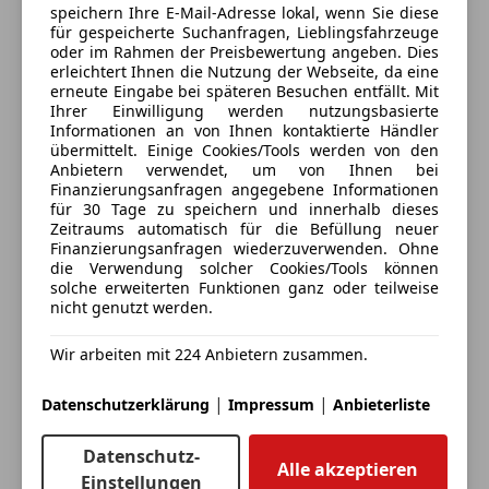
Notrufsystem
-Smartphone induktiv Laden (kabellos)
speichern Ihre E-Mail-Adresse lokal, wenn Sie diese
Alle Fahrzeuge des Anbieters
Reifendruckkontrollsystem
-Umfeldbeleuchtung mit Logoprojektion
für gespeicherte Suchanfragen, Lieblingsfahrzeuge
oder im Rahmen der Preisbewertung angeben. Dies
Seitenairbag
-Klimaautomatik Thermatic 3 Zonen
erleichtert Ihnen die Nutzung der Webseite, da eine
Servolenkung
-Isofix 2x hinten
erneute Eingabe bei späteren Besuchen entfällt. Mit
Anbieter kontaktieren
Spurhalteassistent
-Dynamic Select
Ihrer Einwilligung werden nutzungsbasierte
Informationen an von Ihnen kontaktierte Händler
Traktionskontrolle
-Abrisskante AMG-Line
Deine Nachricht
übermittelt. Einige Cookies/Tools werden von den
Verkehrszeichenerkennung
Anbietern verwendet, um von Ihnen bei
Voll-LED Scheinwerfer
- uvm. ...
Finanzierungsanfragen angegebene Informationen
für 30 Tage zu speichern und innerhalb dieses
Zentralverriegelung mit Funkfernbedienung
Zeitraums automatisch für die Befüllung neuer
Bei Interesse bitte einfach anrufen bzw. schreiben
Finanzierungsanfragen wiederzuverwenden. Ohne
Extras
Besichtigung und Probefahrt nach Vereinbarung
die Verwendung solcher Cookies/Tools können
solche erweiterten Funktionen ganz oder teilweise
Alufelgen (19")
nicht genutzt werden.
Ambientebeleuchtung
Alle Angaben ohne Gewähr! Tippfehler vorbehalten!
Elektronische Parkbremse
Wir arbeiten mit 224 Anbietern zusammen.
Innenspiegel automatisch abblendend
Eintauschwagen: Kaufen und verkaufen in nur einem
Katalysator
|
|
Datenschutzerklärung
Impressum
Anbieterliste
Schritt
Pannenkit
undefined
Schaltwippen
Ausstiegsleuchten mit LED-Projektor
Datenschutz-
Alle akzeptieren
Ich möchte mein Auto in Zahlung geben
Sommerreifen
Mercedesstern
Einstellungen