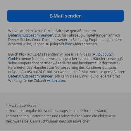
Ambiente-Beleuchtung (erweiterter Umfang)
Anti-Blockier-System (ABS)
E-Mail senden
Armaturentafel Oberteil in Ledernachbildung
Artico
Wir verwenden Deine E-Mail-Adresse gemäß unseren
Beckenairbag vorn (Pelvisbag)
Datenschutzbestimmungen
, z.B. für Fahrzeug-Empfehlungen ähnlich
Deiner Suche. Wenn Du keine weiteren Fahrzeug-Empfehlungen mehr
Brillenfach im Dachhimmel integriert
erhalten willst, kannst Du jederzeit
hier
widersprechen.
DAB-Tuner (Radioempfang digital)
Durch Klick auf „E-Mail senden“ willige ich ein, dass (
AutoScout24
Design- und Ausstattungslinie Avantgarde
GmbH
) meine Nachricht zwischenspeichert, an den Händler sowie ggf.
Elektron. Stabilitäts-Programm (ESP)
seine Kooperationspartner weiterleitet und bestimmte Performance-
Parameter des Händlers zur Verbesserung des Kundenerlebnisses
Fahrassistenz-System: Agility Select / Dynamic
erfasst. AutoScout24 GmbH verwendet die E-Mail-Adresse gemäß ihren
Select (Fahrmodusschalter)
Datenschutzbestimmungen
. Ich kann diese Einwilligung jederzeit mit
Wirkung für die Zukunft
widerrufen
.
Fahrassistenz-System: aktiver Bremsassistent
Fahrassistenz-System: aktiver Spurhalteassistent
Fahrassistenz-System: Attention-Assist
(Müdigkeitserkennungs-Sensor)
MwSt. ausweisbar
Herstellerangabe für Neufahrzeuge. Je nach Kilometerstand,
Fahrassistenz-System: Berganfahrhilfe
Fahrverhalten, Batteriealter und Ladeverhalten kann die elektrische
Fahrassistenz-System: Geschwindigkeitslimit-
Reichweite bei Gebrauchtwagen deutlich abweichen.
Assistent