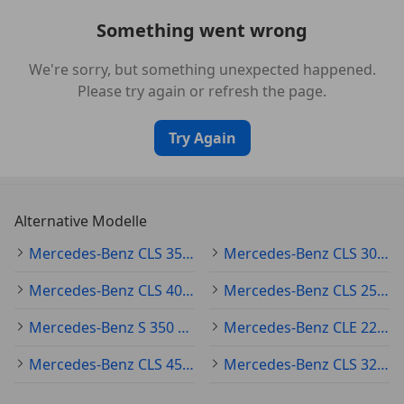
Fahrassistenz-System: Verkehrs-Informations-
System Live Traffic
Something went wrong
Fensterheber elektrisch vorn + hinten
We're sorry, but something unexpected happened.
Fußmatten Velours
Please try again or refresh the page.
Getriebe Automatik - (9-Stufen)
Handschuhfach mit Kühlfunktion
Harnstofftank (AdBlue), vergrößert
Try Again
Heckspoilerlippe
Infotainment-System: Remote Service (Plus)
Isofix-Aufnahmen für Kindersitz an Rücksitz
Alternative Modelle
Karosserie: 4-türig
Knieairbag Fahrerseite
Mercedes-Benz CLS 350 Gebraucht
Mercedes-Benz CLS 300 Gebraucht
Komfort-Fahrwerk tiefergelegt (Agility Control)
Kommunikationsmodul (LTE) Vorbereitung
Mercedes-Benz CLS 400 Gebraucht
Mercedes-Benz CLS 250 Gebraucht
Mercedes me connect
Mercedes-Benz S 350 Gebraucht
Mercedes-Benz CLE 220 Gebraucht
Kopf-Airbag-System (Windowbag)
Kühlergrill Diamant-Optik
Mercedes-Benz CLS 450 Gebraucht
Mercedes-Benz CLS 320 Gebraucht
Kühlerjalousie, regelbar (Airpanel)
Lenkrad (Leder Nappa)