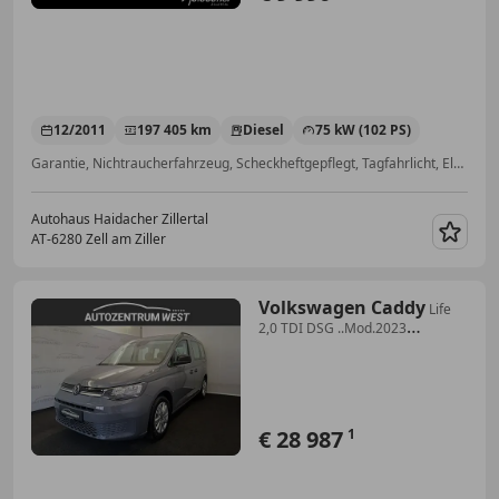
12/2011
197 405 km
Diesel
75 kW (102 PS)
Garantie, Nichtraucherfahrzeug, Scheckheftgepflegt, Tagfahrlicht, Elektrische Fensterheber, Pannenkit, ABS, Radio
Autohaus Haidacher Zillertal
AT-6280 Zell am Ziller
Merk
Volkswagen Caddy
Life
2,0 TDI DSG ..Mod.2023
Temp/Klima/Kamera ....
€ 28 987
1