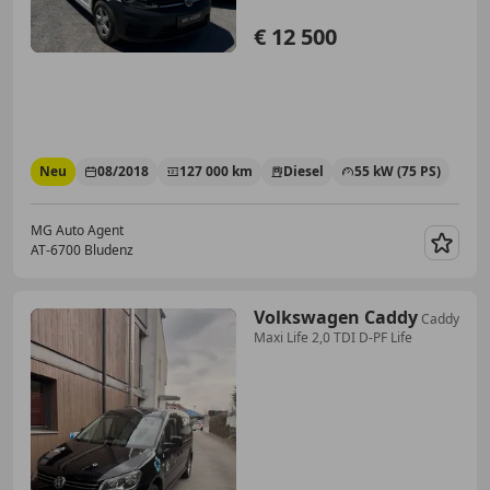
€ 12 500
Neu
08/2018
127 000 km
Diesel
55 kW (75 PS)
MG Auto Agent
AT-6700 Bludenz
Merk
Volkswagen Caddy
Caddy
Maxi Life 2,0 TDI D-PF Life