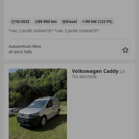
10/2022
89 900 km
Diesel
90 kW (122 PS)
*inkl. 3 JAHRE GARANTIE* *inkl. 3 JAHRE GARANTIE*
Autozentrum West
AT-6410 Telfs
Merk
Volkswagen Caddy
2,0
TDI 4MOTION