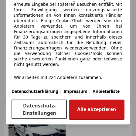
TDI
erneute Eingabe bei späteren Besuchen entfällt. Mit
Ihrer Einwilligung werden nutzungsbasierte
Informationen an von Ihnen kontaktierte Händler
übermittelt. Einige Cookies/Tools werden von den
Anbietern verwendet, um von Ihnen bei
€ 6 500
Finanzierungsanfragen angegebene Informationen
für 30 Tage zu speichern und innerhalb dieses
Zeitraums automatisch für die Befüllung neuer
Finanzierungsanfragen wiederzuverwenden. Ohne
die Verwendung solcher Cookies/Tools können
solche erweiterten Funktionen ganz oder teilweise
nicht genutzt werden.
04/2012
167 400 km
Diesel
75 kW (102 PS)
Wir arbeiten mit 224 Anbietern zusammen.
Privat
|
|
Datenschutzerklärung
Impressum
Anbieterliste
AT-6460 Imst
Merk
Datenschutz-
Alle akzeptieren
Volkswagen Caddy
2.0
Einstellungen
TDI BlueMotionTech Conceptline