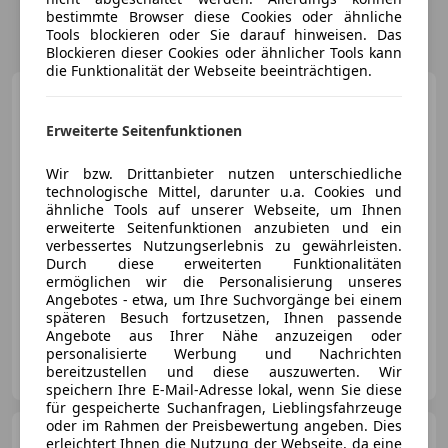
bestimmte Browser diese Cookies oder ähnliche
Tools blockieren oder Sie darauf hinweisen. Das
Blockieren dieser Cookies oder ähnlicher Tools kann
die Funktionalität der Webseite beeinträchtigen.
Volkswagen Caddy
Comfortline TDI 4MOTION
Erweiterte Seitenfunktionen
Wir bzw. Drittanbieter nutzen unterschiedliche
€ 19 900
1
technologische Mittel, darunter u.a. Cookies und
ähnliche Tools auf unserer Webseite, um Ihnen
erweiterte Seitenfunktionen anzubieten und ein
verbessertes Nutzungserlebnis zu gewährleisten.
Durch diese erweiterten Funktionalitäten
ermöglichen wir die Personalisierung unseres
Angebotes - etwa, um Ihre Suchvorgänge bei einem
10/2016
91 346 km
Diesel
90 kW (122 PS)
späteren Besuch fortzusetzen, Ihnen passende
Angebote aus Ihrer Nähe anzuzeigen oder
personalisierte Werbung und Nachrichten
Martins Autohaus GmbH
bereitzustellen und diese auszuwerten. Wir
AT-6881 Mellau
Merk
speichern Ihre E-Mail-Adresse lokal, wenn Sie diese
für gespeicherte Suchanfragen, Lieblingsfahrzeuge
oder im Rahmen der Preisbewertung angeben. Dies
Volkswagen Caddy
1,6
erleichtert Ihnen die Nutzung der Webseite, da eine