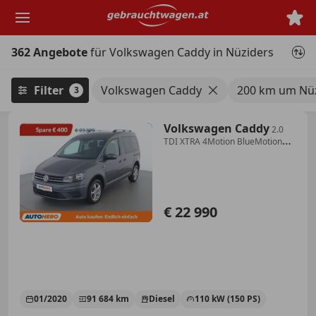
Zum
Hauptinhalt
springen
362 Angebote
für Volkswagen Caddy in Nüziders
Filter
Volkswagen Caddy
200 km um Nü
3
Volkswagen Caddy
2.0
TDI XTRA 4Motion BlueMotion
Tech
€ 22 990
01/2020
91 684 km
Diesel
110 kW (150 PS)