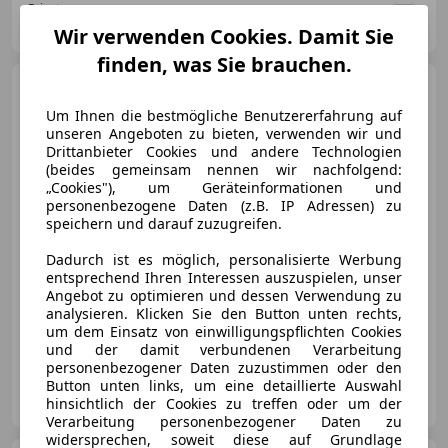
Privat
AT-6300 Wörgl
Merk
Wir verwenden Cookies. Damit Sie
finden, was Sie brauchen.
Volkswagen Caddy
Kombi
Maxi Comfortline 2,0 TDI
Um Ihnen die bestmögliche Benutzererfahrung auf
unseren Angeboten zu bieten, verwenden wir und
Drittanbieter Cookies und andere Technologien
(beides gemeinsam nennen wir nachfolgend:
„Cookies"), um Geräteinformationen und
€ 21 900
personenbezogene Daten (z.B. IP Adressen) zu
speichern und darauf zuzugreifen.
Dadurch ist es möglich, personalisierte Werbung
entsprechend Ihren Interessen auszuspielen, unser
Angebot zu optimieren und dessen Verwendung zu
analysieren. Klicken Sie den Button unten rechts,
07/2020
123 000 km
Diesel
110 kW (150 PS)
um dem Einsatz von einwilligungspflichten Cookies
und der damit verbundenen Verarbeitung
personenbezogener Daten zuzustimmen oder den
Manfred Scalet GmbH
Button unten links, um eine detaillierte Auswahl
AT-6866 Andelsbuch
hinsichtlich der Cookies zu treffen oder um der
Merk
Verarbeitung personenbezogener Daten zu
widersprechen, soweit diese auf Grundlage