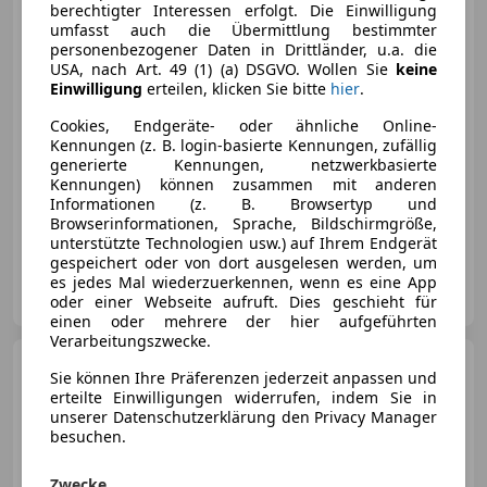
berechtigter Interessen erfolgt. Die Einwilligung
Volkswagen Caddy
1.9
umfasst auch die Übermittlung bestimmter
TDI DPF Life (5-Si.)
personenbezogener Daten in Drittländer, u.a. die
USA, nach Art. 49 (1) (a) DSGVO. Wollen Sie
keine
€ 7 900
Einwilligung
erteilen, klicken Sie bitte
hier
.
Cookies, Endgeräte- oder ähnliche Online-
Kennungen (z. B. login-basierte Kennungen, zufällig
generierte Kennungen, netzwerkbasierte
Kennungen) können zusammen mit anderen
Informationen (z. B. Browsertyp und
07/2010
175 000 km
Diesel
77 kW (105 PS)
Browserinformationen, Sprache, Bildschirmgröße,
unterstützte Technologien usw.) auf Ihrem Endgerät
gespeichert oder von dort ausgelesen werden, um
Privat
es jedes Mal wiederzuerkennen, wenn es eine App
AT-6870 Bezau
Merk
oder einer Webseite aufruft. Dies geschieht für
einen oder mehrere der hier aufgeführten
Verarbeitungszwecke.
Volkswagen Caddy
Caddy
Sie können Ihre Präferenzen jederzeit anpassen und
Alltrack 2,0 TDI Alltrack
erteilte Einwilligungen widerrufen, indem Sie in
unserer Datenschutzerklärung den Privacy Manager
besuchen.
Zwecke