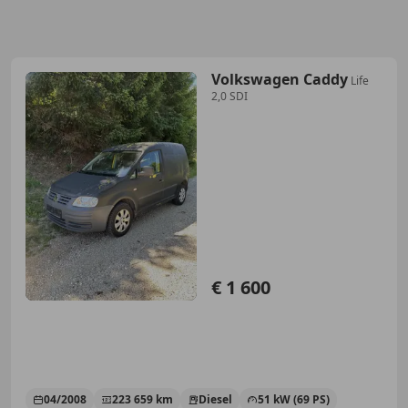
Volkswagen Caddy
Life
2,0 SDI
€ 1 600
04/2008
223 659 km
Diesel
51 kW (69 PS)