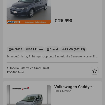
€ 26 990
04/2023
10 911 km
Diesel
75 kW (102 PS)
Schiebetür links, Anhängerkupplung, Einparkhilfe Sensoren vorne, Einparkhilfe Sensoren hinten, LED-Scheinwerfer, Tempomat, Alufelgen, Apple CarPlay
Autohero Österreich GmbH Imst
AT-6460 Imst
Merk
Volkswagen Caddy
2,0
TDI 4 Motion