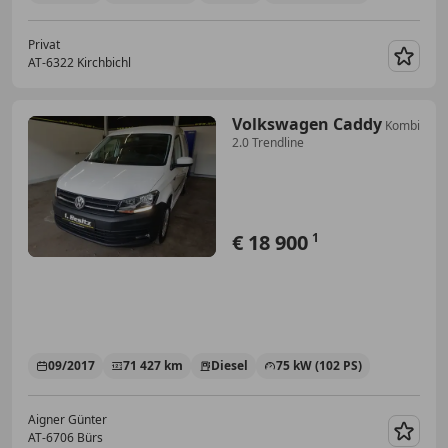
Privat
AT-6322 Kirchbichl
Merk
Volkswagen Caddy
Kombi
2.0 Trendline
€ 18 900
1
09/2017
71 427 km
Diesel
75 kW (102 PS)
Aigner Günter
AT-6706 Bürs
Merk