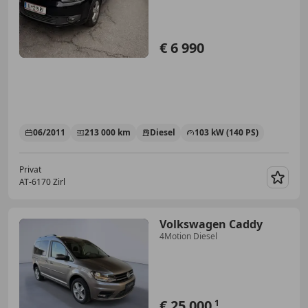
€ 6 990
06/2011
213 000 km
Diesel
103 kW (140 PS)
Privat
AT-6170 Zirl
Merk
Volkswagen Caddy
4Motion Diesel
€ 25 000
1