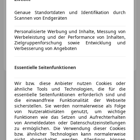
€ 15 500
Genaue Standortdaten und Identifikation durch
Scannen von Endgeräten
Personalisierte Werbung und Inhalte, Messung von
Werbeleistung und der Performance von Inhalten,
07/2016
140 700 km
Diesel
110 kW (150 PS)
Zielgruppenforschung sowie Entwicklung und
Verbesserung von Angeboten
Privat
AT-6500 Landeck
Merk
Essentielle Seitenfunktionen
Wir bzw. diese Anbieter nutzen Cookies oder
ähnliche Tools und Technologien, die für die
essentielle Seitenfunktionen erforderlich sind und
die einwandfreie Funktionalität der Webseite
sicherstellen. Sie werden normalerweise als Folge
von Nutzeraktivitäten genutzt, um wichtige
Funktionen wie das Setzen und Aufrechterhalten
von Anmeldedaten oder Datenschutzeinstellungen
zu ermöglichen. Die Verwendung dieser Cookies
bzw. ähnlicher Technologien kann normalerweise
nicht abgeschaltet werden. Allerdings können