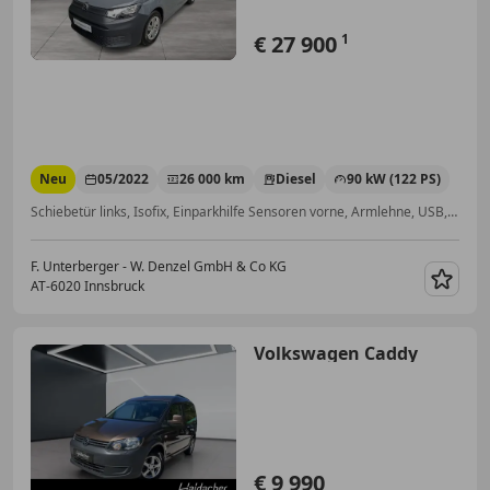
€ 27 900
1
Neu
05/2022
26 000 km
Diesel
90 kW (122 PS)
Schiebetür links, Isofix, Einparkhilfe Sensoren vorne, Armlehne, USB, Abstandstempomat, Tempomat, ESP
F. Unterberger - W. Denzel GmbH & Co KG
AT-6020 Innsbruck
Merk
Volkswagen Caddy
€ 9 990