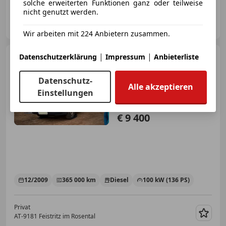
solche erweiterten Funktionen ganz oder teilweise
nicht genutzt werden.
Privat
AT-1010 Wien
Merk
Wir arbeiten mit 224 Anbietern zusammen.
|
|
Volkswagen Crafter
Datenschutzerklärung
Impressum
Anbieterliste
Crafter 35 HR-Kombi 3-3-3 MR
TDI Aut.
Datenschutz-
Alle akzeptieren
Einstellungen
€ 9 400
12/2009
365 000 km
Diesel
100 kW (136 PS)
Privat
AT-9181 Feistritz im Rosental
Merk