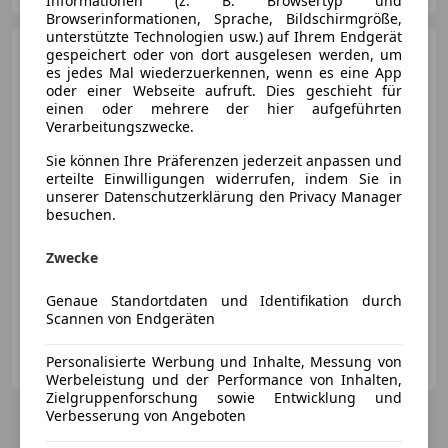
Informationen (z. B. Browsertyp und
Browserinformationen, Sprache, Bildschirmgröße,
unterstützte Technologien usw.) auf Ihrem Endgerät
Volkswagen Crafter
35
gespeichert oder von dort ausgelesen werden, um
es jedes Mal wiederzuerkennen, wenn es eine App
oder einer Webseite aufruft. Dies geschieht für
einen oder mehrere der hier aufgeführten
Verarbeitungszwecke.
Sie können Ihre Präferenzen jederzeit anpassen und
€ 9 000
erteilte Einwilligungen widerrufen, indem Sie in
unserer Datenschutzerklärung den Privacy Manager
besuchen.
Zwecke
09/2014
202 500 km
Diesel
100 kW (136 PS)
Genaue Standortdaten und Identifikation durch
Scannen von Endgeräten
Privat
Personalisierte Werbung und Inhalte, Messung von
AT-3424 Zeiselmauer-Wolfpassing
Merk
Werbeleistung und der Performance von Inhalten,
Zielgruppenforschung sowie Entwicklung und
Verbesserung von Angeboten