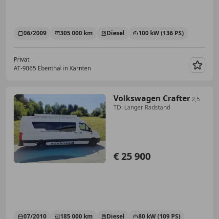
06/2009
305 000 km
Diesel
100 kW (136 PS)
Privat
AT-9065 Ebenthal in Kärnten
Merk
Volkswagen Crafter
2,5
TDi Langer Radstand
€ 25 900
07/2010
185 000 km
Diesel
80 kW (109 PS)