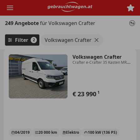
Zum
Hauptinhalt
springen
249 Angebote
für Volkswagen Crafter
Filter
Volkswagen Crafter
2
Volkswagen Crafter
Crafter e-Crafter 35 Kasten MR
L3H3 35,8kWh*LED...
€ 23 990
1
04/2019
20 000 km
Elektro
100 kW (136 PS)