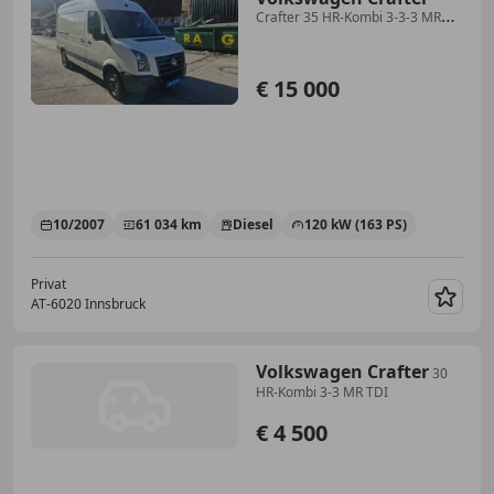
Crafter 35 HR-Kombi 3-3-3 MR
TDI
€ 15 000
10/2007
61 034 km
Diesel
120 kW (163 PS)
Privat
AT-6020 Innsbruck
Merk
Volkswagen Crafter
30
HR-Kombi 3-3 MR TDI
€ 4 500