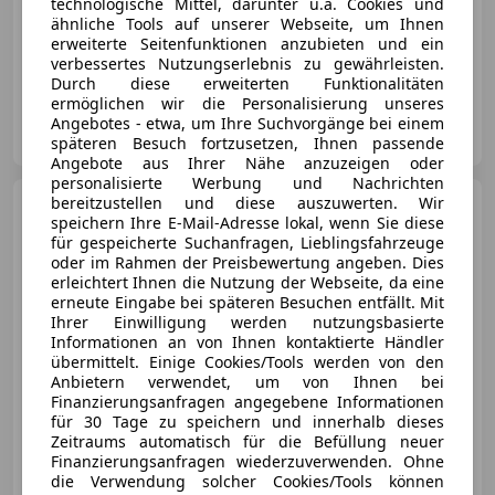
technologische Mittel, darunter u.a. Cookies und
ähnliche Tools auf unserer Webseite, um Ihnen
erweiterte Seitenfunktionen anzubieten und ein
07/2014
212 700 km
Diesel
100 kW (136 PS)
verbessertes Nutzungserlebnis zu gewährleisten.
Durch diese erweiterten Funktionalitäten
ermöglichen wir die Personalisierung unseres
Privat
Angebotes - etwa, um Ihre Suchvorgänge bei einem
AT-8101 Gratkorn
Merk
späteren Besuch fortzusetzen, Ihnen passende
Angebote aus Ihrer Nähe anzuzeigen oder
personalisierte Werbung und Nachrichten
bereitzustellen und diese auszuwerten. Wir
Volkswagen Crafter
speichern Ihre E-Mail-Adresse lokal, wenn Sie diese
Service Neu, Mobilitätsgarantie,
für gespeicherte Suchanfragen, Lieblingsfahrzeuge
VK Netto 24.000.-
oder im Rahmen der Preisbewertung angeben. Dies
erleichtert Ihnen die Nutzung der Webseite, da eine
erneute Eingabe bei späteren Besuchen entfällt. Mit
Ihrer Einwilligung werden nutzungsbasierte
€ 27 700
1
Informationen an von Ihnen kontaktierte Händler
übermittelt. Einige Cookies/Tools werden von den
Anbietern verwendet, um von Ihnen bei
Finanzierungsanfragen angegebene Informationen
für 30 Tage zu speichern und innerhalb dieses
Zeitraums automatisch für die Befüllung neuer
Finanzierungsanfragen wiederzuverwenden. Ohne
03/2021
98 600 km
Diesel
103 kW (140 PS)
die Verwendung solcher Cookies/Tools können