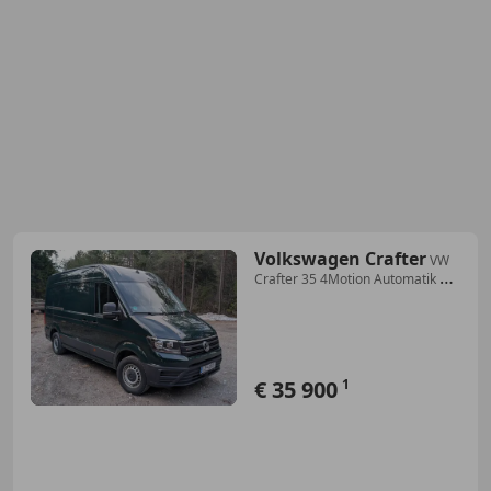
Volkswagen Crafter
VW
Crafter 35 4Motion Automatik |
177 PS | Allrad | 2x Schiebetür |
83.000 km | MwSt. ausweisbar
€ 35 900
1