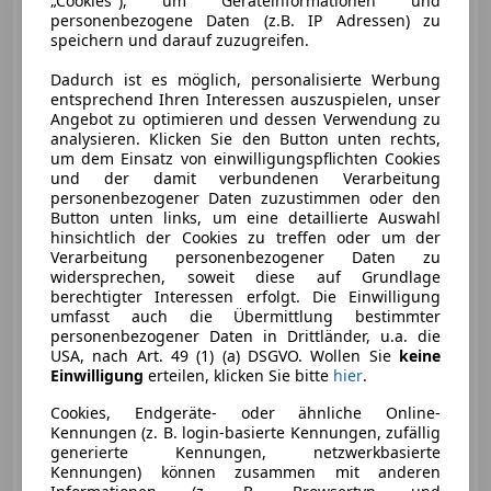
„Cookies"), um Geräteinformationen und
Volkswagen Crafter
personenbezogene Daten (z.B. IP Adressen) zu
35
speichern und darauf zuzugreifen.
HR Kasten-Doka LR TDI
Dadurch ist es möglich, personalisierte Werbung
entsprechend Ihren Interessen auszuspielen, unser
Angebot zu optimieren und dessen Verwendung zu
analysieren. Klicken Sie den Button unten rechts,
um dem Einsatz von einwilligungspflichten Cookies
und der damit verbundenen Verarbeitung
personenbezogener Daten zuzustimmen oder den
Button unten links, um eine detaillierte Auswahl
hinsichtlich der Cookies zu treffen oder um der
Verarbeitung personenbezogener Daten zu
€ 5 700
widersprechen, soweit diese auf Grundlage
berechtigter Interessen erfolgt. Die Einwilligung
umfasst auch die Übermittlung bestimmter
personenbezogener Daten in Drittländer, u.a. die
USA, nach Art. 49 (1) (a) DSGVO. Wollen Sie
keine
Einwilligung
erteilen, klicken Sie bitte
hier
.
04/2012
424 000 km
Diesel
100 kW (136 PS)
Cookies, Endgeräte- oder ähnliche Online-
Kennungen (z. B. login-basierte Kennungen, zufällig
generierte Kennungen, netzwerkbasierte
Privat
Kennungen) können zusammen mit anderen
AT-5360 Sankt Wolfgang
Merk