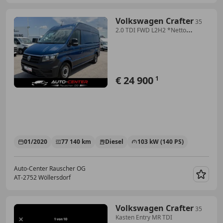
Volkswagen Crafter
35
2.0 TDI FWD L2H2 *Netto
€20.750,-*
€ 24 900
1
01/2020
77 140 km
Diesel
103 kW (140 PS)
Auto-Center Rauscher OG
AT-2752 Wöllersdorf
Merk
Volkswagen Crafter
35
Kasten Entry MR TDI