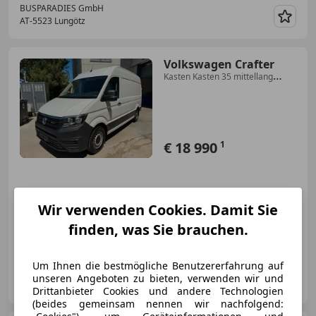
BUSPARADIES GmbH
AT-5523 Lungötz
Merk
Volkswagen Crafter
Kasten Kasten 35 mittellang
Hochdach RWD
€ 18 990
1
Wir verwenden Cookies. Damit Sie
finden, was Sie brauchen.
09/2020
136 995 km
Diesel
103 kW (140 PS)
Um Ihnen die bestmögliche Benutzererfahrung auf
Delta-Autohandel
unseren Angeboten zu bieten, verwenden wir und
AT-1230 Wien
Merk
Drittanbieter Cookies und andere Technologien
(beides gemeinsam nennen wir nachfolgend: