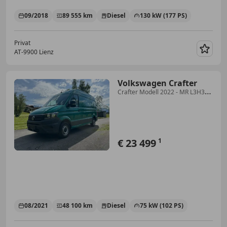
09/2018
89 555 km
Diesel
130 kW (177 PS)
Privat
AT-9900 Lienz
Merk
Volkswagen Crafter
Crafter Modell 2022 - MR L3H3
2,0-I-TDI
€ 23 499
1
08/2021
48 100 km
Diesel
75 kW (102 PS)