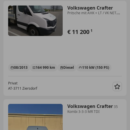
Volkswagen Crafter
Pritsche mit AHK + LT / VK NETTO
9333,33€
€ 11 200
1
08/2013
164 990 km
Diesel
110 kW (150 PS)
Privat
AT-3711 Ziersdorf
Merk
Volkswagen Crafter
35
Kombi 3-3-3 MR TDI