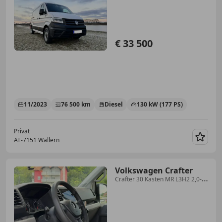
Mwst.
€ 33 500
11/2023
76 500 km
Diesel
130 kW (177 PS)
Privat
AT-7151 Wallern
Merk
Volkswagen Crafter
Crafter 30 Kasten MR L3H2 2,0-I-
TDI Entry Entry