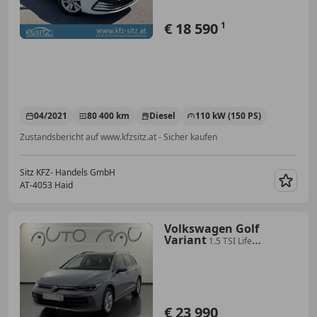
€ 18 590
1
04/2021
80 400 km
Diesel
110 kW (150 PS)
Zustandsbericht auf www.kfzsitz.at - Sicher kaufen
Sitz KFZ- Handels GmbH
AT-4053 Haid
Merk
Volkswagen Golf
Variant
1.5 TSI Life
*LED*ACC*RFK*APP*
€ 23 990