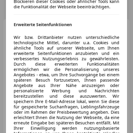
Blockieren dieser Cookies oder ähnlicher Tools kann
die Funktionalität der Webseite beeinträchtigen.
Erweiterte Seitenfunktionen
Volkswagen Golf
Variant
Golf 8 Variant Alltrack
2,0TDI DSG 4MOTION *Mat...
Wir bzw. Drittanbieter nutzen unterschiedliche
technologische Mittel, darunter u.a. Cookies und
ähnliche Tools auf unserer Webseite, um Ihnen
erweiterte Seitenfunktionen anzubieten und ein
verbessertes Nutzungserlebnis zu gewährleisten.
€ 24 900
1
Durch diese erweiterten Funktionalitäten
ermöglichen wir die Personalisierung unseres
Angebotes - etwa, um Ihre Suchvorgänge bei einem
späteren Besuch fortzusetzen, Ihnen passende
Angebote aus Ihrer Nähe anzuzeigen oder
personalisierte Werbung und Nachrichten
bereitzustellen und diese auszuwerten. Wir
05/2022
116 647 km
Diesel
147 kW (200 PS)
speichern Ihre E-Mail-Adresse lokal, wenn Sie diese
für gespeicherte Suchanfragen, Lieblingsfahrzeuge
Allrad, Totwinkel-Assistent, Sitzheizung, Abstandstempomat, Beheizbares Lenkrad, Sportsitze, Scheckheftgepflegt, Fernlichtassistent
oder im Rahmen der Preisbewertung angeben. Dies
erleichtert Ihnen die Nutzung der Webseite, da eine
KFZ Baumgartner GmbH
erneute Eingabe bei späteren Besuchen entfällt. Mit
AT-4144 Oberkappel
Merk
Ihrer Einwilligung werden nutzungsbasierte