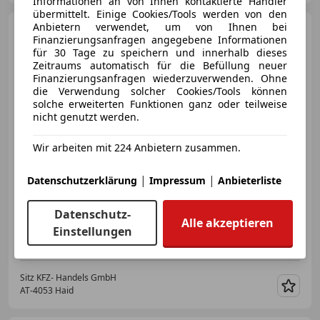
Informationen an von Ihnen kontaktierte Händler
übermittelt. Einige Cookies/Tools werden von den
Anbietern verwendet, um von Ihnen bei
Volkswagen Golf
Finanzierungsanfragen angegebene Informationen
Variant
1,5 TSI ACT Goal | NP:
für 30 Tage zu speichern und innerhalb dieses
€42.300
Zeitraums automatisch für die Befüllung neuer
Finanzierungsanfragen wiederzuverwenden. Ohne
die Verwendung solcher Cookies/Tools können
solche erweiterten Funktionen ganz oder teilweise
€ 25 790
1
nicht genutzt werden.
Wir arbeiten mit 224 Anbietern zusammen.
|
|
Datenschutzerklärung
Impressum
Anbieterliste
Neu
08/2025
18 400 km
Benzin
Datenschutz-
110 kW (150 PS)
Alle akzeptieren
Einstellungen
Zustandsbericht auf www.kfzsitz.at - Sicher kaufen
Sitz KFZ- Handels GmbH
AT-4053 Haid
Merk