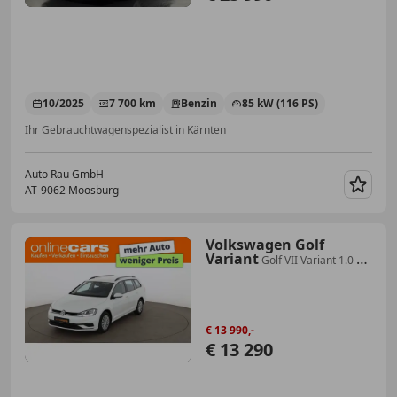
10/2025
7 700 km
Benzin
85 kW (116 PS)
Ihr Gebrauchtwagenspezialist in Kärnten
Auto Rau GmbH
AT-9062 Moosburg
Merk
Volkswagen Golf
Variant
Golf VII Variant 1.0 TSI
Trendline Aut PARKHILFE
€ 13 990,-
€ 13 290