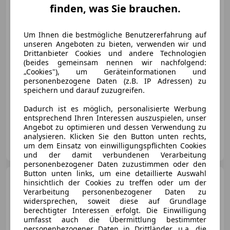
finden, was Sie brauchen.
€ 17 590
Um Ihnen die bestmögliche Benutzererfahrung auf
unseren Angeboten zu bieten, verwenden wir und
Drittanbieter Cookies und andere Technologien
(beides gemeinsam nennen wir nachfolgend:
„Cookies"), um Geräteinformationen und
personenbezogene Daten (z.B. IP Adressen) zu
speichern und darauf zuzugreifen.
09/2021
104 600 km
Diesel
110 kW (150 PS)
Dadurch ist es möglich, personalisierte Werbung
Zustandsbericht auf www.kfzsitz.at - Sicher kaufen
entsprechend Ihren Interessen auszuspielen, unser
Angebot zu optimieren und dessen Verwendung zu
analysieren. Klicken Sie den Button unten rechts,
Sitz KFZ- Handels GmbH
um dem Einsatz von einwilligungspflichten Cookies
AT-4053 Haid
Merk
und der damit verbundenen Verarbeitung
personenbezogener Daten zuzustimmen oder den
Button unten links, um eine detaillierte Auswahl
Volkswagen Golf
hinsichtlich der Cookies zu treffen oder um der
Variant
2.0 TDI Harman
Verarbeitung personenbezogener Daten zu
Kardon, el. Sitz etc
widersprechen, soweit diese auf Grundlage
berechtigter Interessen erfolgt. Die Einwilligung
umfasst auch die Übermittlung bestimmter
personenbezogener Daten in Drittländer, u.a. die