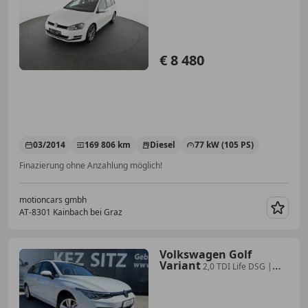
BlueMotion 1,6 TDI Pickerl NEU
€ 8 480
03/2014
169 806 km
Diesel
77 kW (105 PS)
Finazierung ohne Anzahlung möglich!
motioncars gmbh
AT-8301 Kainbach bei Graz
Merk
Volkswagen Golf
Variant
2,0 TDI Life DSG |
AHK