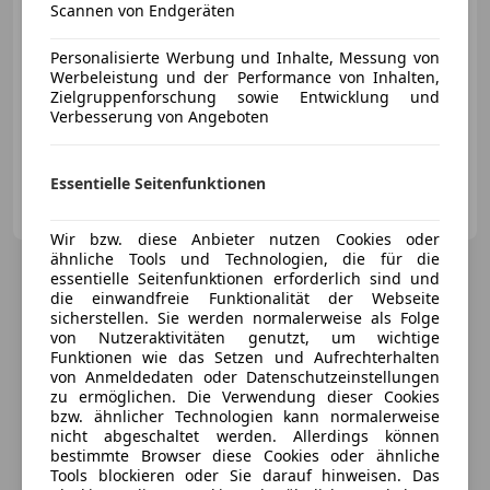
Scannen von Endgeräten
Personalisierte Werbung und Inhalte, Messung von
Werbeleistung und der Performance von Inhalten,
Zielgruppenforschung sowie Entwicklung und
Neu
05/2023
18 600 km
Benzin
96 kW (131 PS)
Verbesserung von Angeboten
Sitzheizung, Einparkhilfe Rückfahrkamera, Einparkhilfe Sensoren vorne, Navigationssystem, Lordosenstütze, Alufelgen, 3-Zonen-Klimaautomatik, Ambientebeleuchtung
Essentielle Seitenfunktionen
Onlinecars Vertriebs GmbH ZWNL Wien
AT-1020 Wien
Merk
Wir bzw. diese Anbieter nutzen Cookies oder
ähnliche Tools und Technologien, die für die
essentielle Seitenfunktionen erforderlich sind und
die einwandfreie Funktionalität der Webseite
sicherstellen. Sie werden normalerweise als Folge
von Nutzeraktivitäten genutzt, um wichtige
Funktionen wie das Setzen und Aufrechterhalten
von Anmeldedaten oder Datenschutzeinstellungen
zu ermöglichen. Die Verwendung dieser Cookies
bzw. ähnlicher Technologien kann normalerweise
nicht abgeschaltet werden. Allerdings können
bestimmte Browser diese Cookies oder ähnliche
Tools blockieren oder Sie darauf hinweisen. Das