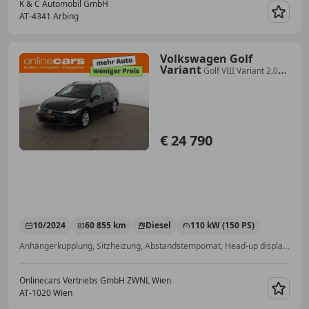
K & C Automobil GmbH
AT-4341 Arbing
Merk
Volkswagen Golf
Variant
Golf VIII Variant 2.0
TDI Life Aut LED AHK RADAR
€ 24 790
10/2024
60 855 km
Diesel
110 kW (150 PS)
Anhängerkupplung, Sitzheizung, Abstandstempomat, Head-up display, Notrufsystem, Totwinkel-Assistent, Ambientebeleuchtung, Navigationssystem
Onlinecars Vertriebs GmbH ZWNL Wien
AT-1020 Wien
Merk