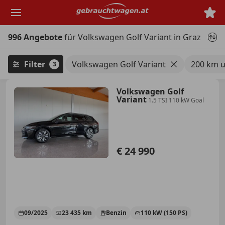
Zum
Hauptinhalt
springen
996 Angebote
für Volkswagen Golf Variant in Graz
Filter
Volkswagen Golf Variant
200 km 
3
Volkswagen Golf
Variant
1.5 TSI 110 kW Goal
€ 24 990
09/2025
23 435 km
Benzin
110 kW (150 PS)