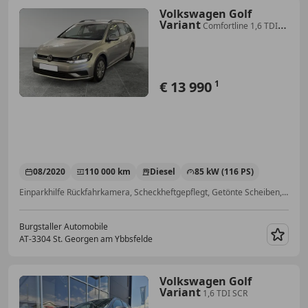
Volkswagen Golf
Variant
Comfortline 1,6 TDI
SCR *NAVI*R-
KAMERA*GARANTIE*
€ 13 990
1
08/2020
110 000 km
Diesel
85 kW (116 PS)
Einparkhilfe Rückfahrkamera, Scheckheftgepflegt, Getönte Scheiben, Anhängerkupplung, LED-Scheinwerfer, Navigationssystem, Lordosenstütze, Regensensor
Burgstaller Automobile
AT-3304 St. Georgen am Ybbsfelde
Merk
Volkswagen Golf
Variant
1,6 TDI SCR