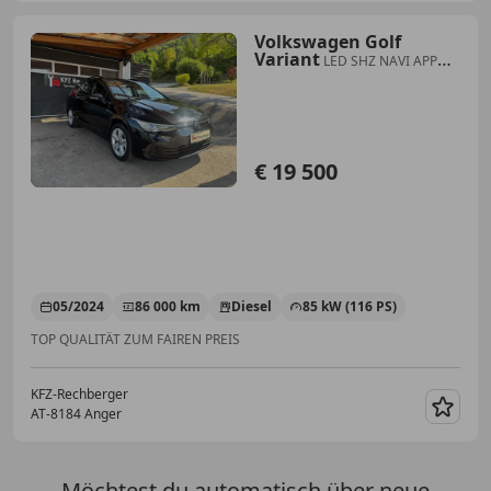
Volkswagen Golf
Variant
LED SHZ NAVI APP
MULTI ACC KLIMATR. KAMERA
€ 19 500
05/2024
86 000 km
Diesel
85 kW (116 PS)
TOP QUALITÄT ZUM FAIREN PREIS
KFZ-Rechberger
AT-8184 Anger
Merk
Möchtest du automatisch über neue