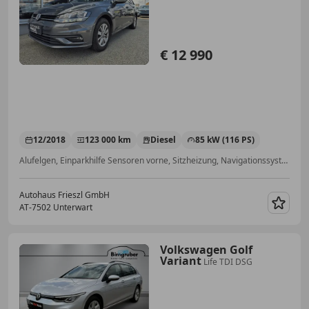
€ 12 990
12/2018
123 000 km
Diesel
85 kW (116 PS)
Alufelgen, Einparkhilfe Sensoren vorne, Sitzheizung, Navigationssystem, Nichtraucherfahrzeug, Multifunktionslenkrad, Isofix, Regensensor
Autohaus Frieszl GmbH
AT-7502 Unterwart
Merk
Volkswagen Golf
Variant
Life TDI DSG