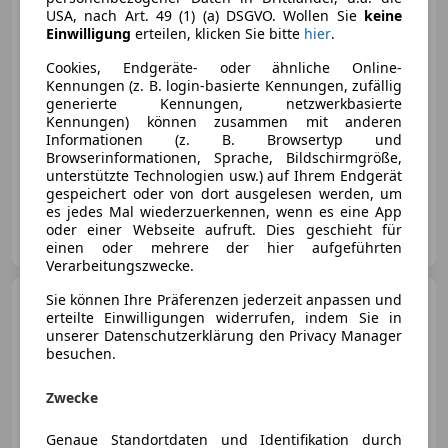
€ 24 440
USA, nach Art. 49 (1) (a) DSGVO. Wollen Sie
keine
Einwilligung
erteilen, klicken Sie bitte
hier
.
Cookies, Endgeräte- oder ähnliche Online-
Kennungen (z. B. login-basierte Kennungen, zufällig
generierte Kennungen, netzwerkbasierte
Kennungen) können zusammen mit anderen
Informationen (z. B. Browsertyp und
12/2024
29 500 km
Diesel
85 kW (116 PS)
Browserinformationen, Sprache, Bildschirmgröße,
Elektrische Heckklappe, Sportsitze, Sitzheizung, Einparkhilfe Sensoren vorne, Notbremsassistent, Ambientebeleuchtung, Getönte Scheiben, Scheckheftgepflegt
unterstützte Technologien usw.) auf Ihrem Endgerät
gespeichert oder von dort ausgelesen werden, um
es jedes Mal wiederzuerkennen, wenn es eine App
Auto Centro GmbH & Co KG
oder einer Webseite aufruft. Dies geschieht für
AT-3100 St. Pölten
Merk
einen oder mehrere der hier aufgeführten
Verarbeitungszwecke.
Sie können Ihre Präferenzen jederzeit anpassen und
Volkswagen Golf
Variant
erteilte Einwilligungen widerrufen, indem Sie in
Golf VIII Variant 1.5
unserer Datenschutzerklärung den Privacy Manager
TSI Life LED RADAR NAVI PDC
besuchen.
Zwecke
€ 22 290
Genaue Standortdaten und Identifikation durch