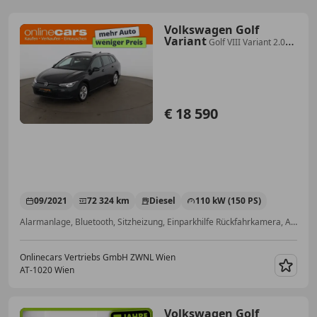
Volkswagen Golf
Variant
Golf VIII Variant 2.0
TDI Life Aut LED RADAR NAVI
€ 18 590
09/2021
72 324 km
Diesel
110 kW (150 PS)
Alarmanlage, Bluetooth, Sitzheizung, Einparkhilfe Rückfahrkamera, Ambientebeleuchtung, Notrufsystem, Abstandstempomat, Getönte Scheiben
Onlinecars Vertriebs GmbH ZWNL Wien
AT-1020 Wien
Merk
Volkswagen Golf