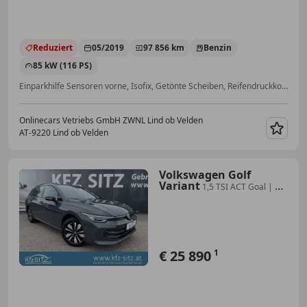
Reduziert
05/2019
97 856 km
Benzin
85 kW (116 PS)
Einparkhilfe Sensoren vorne, Isofix, Getönte Scheiben, Reifendruckkontrollsystem, Elektrische Fensterheber, Elektronische Parkbremse, Müdigkeitswarnsystem, Einparkhilfe Sensoren hinten
Onlinecars Vetriebs GmbH ZWNL Lind ob Velden
AT-9220 Lind ob Velden
Merk
Volkswagen Golf
Variant
1,5 TSI ACT Goal | NP:
€42.300
€ 25 890
1