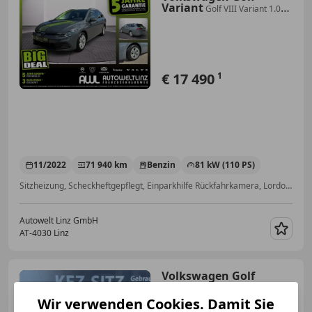
Variant
Golf VIII Variant 1.0
TSI Life ACC+LED+Navi+SHZ
€ 17 490
1
11/2022
71 940 km
Benzin
81 kW (110 PS)
Sitzheizung, Scheckheftgepflegt, Einparkhilfe Rückfahrkamera, Lordosenstütze, 3-Zonen-Klimaautomatik, Navigationssystem, Nichtraucherfahrzeug, Abstandstempomat
Autowelt Linz GmbH
AT-4030 Linz
Merk
Volkswagen Golf
Variant
2,0 TDI Life DSG| AHK
Wir verwenden Cookies. Damit Sie