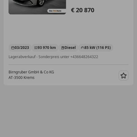
€ 20 870
03/2023
93 970 km
Diesel
85 kW (116 PS)
Lagerabverkauf - Sonderpreis unter +436648264322
Birngruber GmbH & Co KG
AT-3500 Krems
Merk