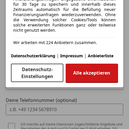
für 30 Tage zu speichern und innerhalb dieses
Zeitraums automatisch für die Befüllung neuer
Ich möchte mein Auto in Zahlung geben
Finanzierungsanfragen wiederzuverwenden. Ohne
(unverbindlich).
die Verwendung solcher Cookies/Tools können
solche erweiterten Funktionen ganz oder teilweise
Fahrzeugdaten hinzufügen
nicht genutzt werden.
Wir arbeiten mit 224 Anbietern zusammen.
Dein Name
|
|
Datenschutzerklärung
Impressum
Anbieterliste
Datenschutz-
Alle akzeptieren
Deine E-Mail
Einstellungen
Deine Telefonnummer (optional)
Ich möchte auf meine Interessen zugeschnittene Angebote und
Neuigkeiten der AutoScout24 GmbH per E-Mail erhalten. Ich