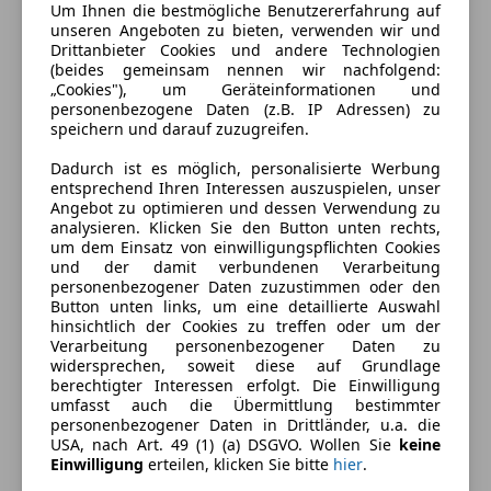
Um Ihnen die bestmögliche Benutzererfahrung auf
unseren Angeboten zu bieten, verwenden wir und
Drittanbieter Cookies und andere Technologien
(beides gemeinsam nennen wir nachfolgend:
„Cookies"), um Geräteinformationen und
personenbezogene Daten (z.B. IP Adressen) zu
speichern und darauf zuzugreifen.
Dadurch ist es möglich, personalisierte Werbung
entsprechend Ihren Interessen auszuspielen, unser
Angebot zu optimieren und dessen Verwendung zu
analysieren. Klicken Sie den Button unten rechts,
um dem Einsatz von einwilligungspflichten Cookies
und der damit verbundenen Verarbeitung
Energieverbrauch
personenbezogener Daten zuzustimmen oder den
Button unten links, um eine detaillierte Auswahl
Kraftstoff
Diesel
hinsichtlich der Cookies zu treffen oder um der
Verarbeitung personenbezogener Daten zu
Kraftstoffverbrauch
4,50
l/100 km (komb.)
widersprechen, soweit diese auf Grundlage
berechtigter Interessen erfolgt. Die Einwilligung
CO₂-Emissionen
117 g/km (komb.)
umfasst auch die Übermittlung bestimmter
personenbezogener Daten in Drittländer, u.a. die
USA, nach Art. 49 (1) (a) DSGVO. Wollen Sie
keine
Einwilligung
erteilen, klicken Sie bitte
hier
.
Ausstattung