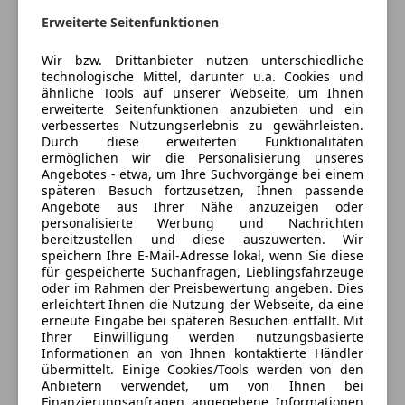
Kontakt
Erweiterte Seitenfunktionen
Wir bzw. Drittanbieter nutzen unterschiedliche
Alle Fahrzeuge des Anbieters
technologische Mittel, darunter u.a. Cookies und
ähnliche Tools auf unserer Webseite, um Ihnen
erweiterte Seitenfunktionen anzubieten und ein
verbessertes Nutzungserlebnis zu gewährleisten.
Anbieter kontaktieren
Durch diese erweiterten Funktionalitäten
ermöglichen wir die Personalisierung unseres
Deine Nachricht
Angebotes - etwa, um Ihre Suchvorgänge bei einem
späteren Besuch fortzusetzen, Ihnen passende
Angebote aus Ihrer Nähe anzuzeigen oder
personalisierte Werbung und Nachrichten
bereitzustellen und diese auszuwerten. Wir
speichern Ihre E-Mail-Adresse lokal, wenn Sie diese
für gespeicherte Suchanfragen, Lieblingsfahrzeuge
oder im Rahmen der Preisbewertung angeben. Dies
erleichtert Ihnen die Nutzung der Webseite, da eine
erneute Eingabe bei späteren Besuchen entfällt. Mit
Ihrer Einwilligung werden nutzungsbasierte
Informationen an von Ihnen kontaktierte Händler
übermittelt. Einige Cookies/Tools werden von den
Eintauschwagen: Kaufen und verkaufen in nur einem
Anbietern verwendet, um von Ihnen bei
Schritt
Finanzierungsanfragen angegebene Informationen