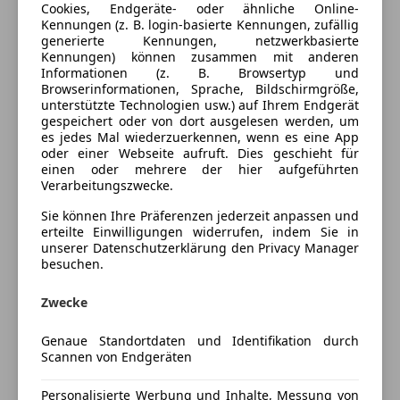
Cookies, Endgeräte- oder ähnliche Online-
Komfort
Mehr anzeigen
Kennungen (z. B. login-basierte Kennungen, zufällig
generierte Kennungen, netzwerkbasierte
Beheizbares Lenkrad
Kennungen) können zusammen mit anderen
Informationen (z. B. Browsertyp und
Sitzheizung
Farbe und Innenausstattung
Browserinformationen, Sprache, Bildschirmgröße,
unterstützte Technologien usw.) auf Ihrem Endgerät
Extras
gespeichert oder von dort ausgelesen werden, um
Außenfarbe
Weiß
es jedes Mal wiederzuerkennen, wenn es eine App
Anhängerkupplung
oder einer Webseite aufruft. Dies geschieht für
Lackierung
Andere
einen oder mehrere der hier aufgeführten
Verarbeitungszwecke.
Preisbewertung
Sie können Ihre Präferenzen jederzeit anpassen und
erteilte Einwilligungen widerrufen, indem Sie in
unserer Datenschutzerklärung den Privacy Manager
Mehr anzeigen
besuchen.
Zwecke
Versicherung
Genaue Standortdaten und Identifikation durch
Kfz-Versicherung
Scannen von Endgeräten
Personalisierte Werbung und Inhalte, Messung von
Versicherungsschutz an Ihre Bedürfnisse