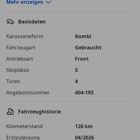
Autokredit-Rechner von durchblicker.at
Mehr anzeigen
Einfach Rate berechnen und günstige Konditionen
finden!
Basisdaten
Autokredit vergleichen
Karosserieform
Kombi
Laufzeit
120 Monate
Fahrzeugart
Gebraucht
Antriebsart
Front
Kreditbetrag
€ 31 900,-
Sitzplätze
5
Zu zahlender
€ 44 941,-
Gesamtbetrag
Türen
4
Einberechnete Gebühren
€ 0,-
Angebotsnummer
404-193
Effektivzinsatz
7,50 %
Fahrzeughistorie
Sollzinssatz
7,25 %
Kilometerstand
126 km
Monatliche Rate
€ 374,51
Erstzulassung
04/2026