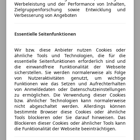
Werbeleistung und der Performance von Inhalten,
anpassen
Zielgruppenforschung sowie Entwicklung und
Verbesserung von Angeboten
Freischaden-Gutschein ab Stufe 0
Auto einfach online versichern & Rabatt holen
Essentielle Seitenfunktionen
Jetzt berechnen
Wir bzw. diese Anbieter nutzen Cookies oder
ähnliche Tools und Technologien, die für die
essentielle Seitenfunktionen erforderlich sind und
die einwandfreie Funktionalität der Webseite
sicherstellen. Sie werden normalerweise als Folge
Verkäufer
Händler
von Nutzeraktivitäten genutzt, um wichtige
Funktionen wie das Setzen und Aufrechterhalten
von Anmeldedaten oder Datenschutzeinstellungen
Hans Pugl GmbH
zu ermöglichen. Die Verwendung dieser Cookies
4
Sterne
bzw. ähnlicher Technologien kann normalerweise
Sternebewertung 4 von 5
nicht abgeschaltet werden. Allerdings können
(75% Weiterempfehlungen)
bestimmte Browser diese Cookies oder ähnliche
Anbieter auf AutoScout24 seit 2007
Tools blockieren oder Sie darauf hinweisen. Das
Blockieren dieser Cookies oder ähnlicher Tools kann
Karlauergürtel 20
,
die Funktionalität der Webseite beeinträchtigen.
8020 Graz, AT