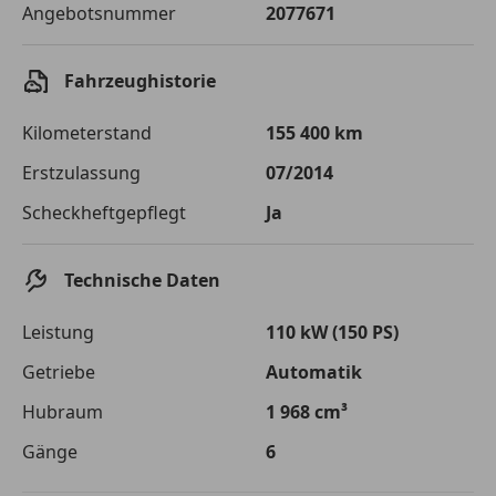
Angebotsnummer
2077671
Sollzinssatz
9,99 %
Monatliche Rate
€ 183,77
Fahrzeughistorie
Der Kreditrechner enthält repräsentative Werte, zu denen wir
typischerweise Kredite vergeben. Der Sollzinssatz ist
Kilometerstand
155 400 km
bonitätsabhängig. Laufzeit mindestens 12, höchstens 120 Monate.
Gültig für Neukunden bei Online-Abschluss. Erfüllung banküblicher
Erstzulassung
07/2014
Bonitätskriterien vorausgesetzt.
Scheckheftgepflegt
Ja
Jetzt berechnen
Technische Daten
Leistung
110 kW (150 PS)
Getriebe
Automatik
Hubraum
1 968 cm³
Gänge
6