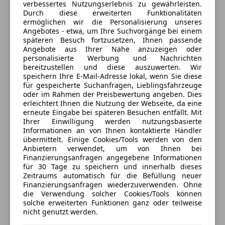
GD KFZ Fachwerkstätte GmbH
kW 16V TFSI KAT (CABB), Reifen 225/55 R16 ..H (M+S),
verbessertes Nutzungserlebnis zu gewährleisten.
Winterreifen/M+S, Reifen 245/40 R18 ..Y,
Durch diese erweiterten Funktionalitäten
4,5
Sterne
Sternebewertung 4.5 von 5
ermöglichen wir die Personalisierung unseres
Reifenkontroll-Anzeige, Schadstoffarm nach
(100% Weiterempfehlungen)
Angebotes - etwa, um Ihre Suchvorgänge bei einem
Abgasnorm Euro 5, Scheinwerfer-Reinigungsanlage
Anbieter auf AutoScout24 seit 2013
späteren Besuch fortzusetzen, Ihnen passende
(SRA), Sitzbezug / Polsterung: Stoff Atrium,
Angebote aus Ihrer Nähe anzuzeigen oder
Primelstrasse 11
,
personalisierte Werbung und Nachrichten
Lendenwirbelstützen vorn, elektr. verstellbar, Vlies-
4600 Wels, AT
bereitzustellen und diese auszuwerten. Wir
Batterie 92 Ah, Mittelarmlehne vorn,
speichern Ihre E-Mail-Adresse lokal, wenn Sie diese
Winterreifen/M+S, Scheinwerfer-Reinigungsanlage
für gespeicherte Suchanfragen, Lieblingsfahrzeuge
Kontakt
oder im Rahmen der Preisbewertung angeben. Dies
(SRA)
erleichtert Ihnen die Nutzung der Webseite, da eine
Marko Kristo
erneute Eingabe bei späteren Besuchen entfällt. Mit
Ihrer Einwilligung werden nutzungsbasierte
Informationen an von Ihnen kontaktierte Händler
Alle Fahrzeuge des Anbieters
übermittelt. Einige Cookies/Tools werden von den
Anbietern verwendet, um von Ihnen bei
Finanzierungsanfragen angegebene Informationen
Anbieter kontaktieren
für 30 Tage zu speichern und innerhalb dieses
Zeitraums automatisch für die Befüllung neuer
Finanzierungsanfragen wiederzuverwenden. Ohne
Deine Nachricht
die Verwendung solcher Cookies/Tools können
solche erweiterten Funktionen ganz oder teilweise
nicht genutzt werden.