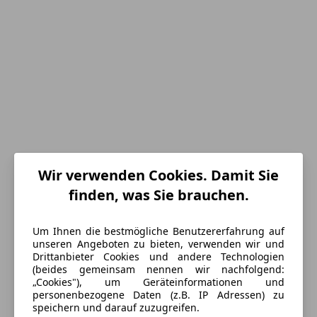
Wir verwenden Cookies. Damit Sie
finden, was Sie brauchen.
Um Ihnen die bestmögliche Benutzererfahrung auf
Energieverbrauch
unseren Angeboten zu bieten, verwenden wir und
Drittanbieter Cookies und andere Technologien
(beides gemeinsam nennen wir nachfolgend:
Schadstoffklasse
Euro 4
„Cookies"), um Geräteinformationen und
personenbezogene Daten (z.B. IP Adressen) zu
Kraftstoff
Diesel
speichern und darauf zuzugreifen.