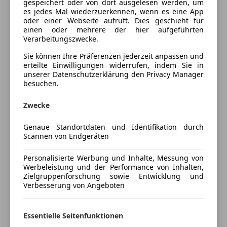
gespeichert oder von dort ausgelesen werden, um
Start/Stop-Automatik
es jedes Mal wiederzuerkennen, wenn es eine App
Tempomat
Fahrzeugbeschreibung
oder einer Webseite aufruft. Dies geschieht für
einen oder mehrere der hier aufgeführten
Unterhaltung/Media
Verarbeitungszwecke.
Sehr gepflegter Audi A4 S-line
Bluetooth
Sie können Ihre Präferenzen jederzeit anpassen und
CD
erteilte Einwilligungen widerrufen, indem Sie in
NAVI
unserer Datenschutzerklärung den Privacy Manager
Sportfahrwerk
Sicherheit
besuchen.
LED
ABS
Xenon-Scheinwerfer...
Zwecke
Beifahrerairbag
ESP
Finanzierung auch OHNE Anzahlung möglich
Genaue Standortdaten und Identifikation durch
Scannen von Endgeräten
Fahrerairbag
Kopfairbag
Gebrauchtwagen-GARANTIE bis zu 36 MONATE gegen
Personalisierte Werbung und Inhalte, Messung von
Nebelscheinwerfer
Aufpreis erhältlich.
Mehr anzeigen
Werbeleistung und der Performance von Inhalten,
Reifendruckkontrollsystem
Zielgruppenforschung sowie Entwicklung und
Seitenairbag
Verbesserung von Angeboten
Für Besichtigung und Probefahrt bitten wir um
Preisbewertung
Servolenkung
Telefonische Terminvereinbarung
Tagfahrlicht
Hr. Kristo
Essentielle Seitenfunktionen
Mehr anzeigen
Xenonscheinwerfer
KFZ-Auslieferung gegen Aufpreis innerhalb von