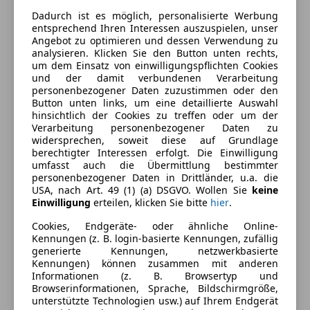
Kraftstoffverbrauch
7,10
l/100 km (komb.)
Dadurch ist es möglich, personalisierte Werbung
entsprechend Ihren Interessen auszuspielen, unser
CO₂-Emissionen
169 g/km (komb.)
Angebot zu optimieren und dessen Verwendung zu
analysieren. Klicken Sie den Button unten rechts,
um dem Einsatz von einwilligungspflichten Cookies
Ausstattung
und der damit verbundenen Verarbeitung
personenbezogener Daten zuzustimmen oder den
Button unten links, um eine detaillierte Auswahl
Komfort
Mehr anzeigen
hinsichtlich der Cookies zu treffen oder um der
Verarbeitung personenbezogener Daten zu
Einparkhilfe
widersprechen, soweit diese auf Grundlage
Einparkhilfe Sensoren hinten
Farbe und Innenausstattung
berechtigter Interessen erfolgt. Die Einwilligung
Einparkhilfe Sensoren vorne
umfasst auch die Übermittlung bestimmter
personenbezogener Daten in Drittländer, u.a. die
Elektrische Fensterheber
Außenfarbe
Schwarz
USA, nach Art. 49 (1) (a) DSGVO. Wollen Sie
keine
Elektrische Seitenspiegel
Einwilligung
erteilen, klicken Sie bitte
hier
.
Farbe laut Hersteller
Phantomschwarz
Klimaautomatik
Perleffekt
Cookies, Endgeräte- oder ähnliche Online-
Lederlenkrad
Kennungen (z. B. login-basierte Kennungen, zufällig
Multifunktionslenkrad
Farbe der
Schwarz
generierte Kennungen, netzwerkbasierte
Kennungen) können zusammen mit anderen
Navigationssystem
Innenausstattung
Informationen (z. B. Browsertyp und
Regensensor
Browserinformationen, Sprache, Bildschirmgröße,
Innenausstattung
Stoff
Sitzheizung
unterstützte Technologien usw.) auf Ihrem Endgerät