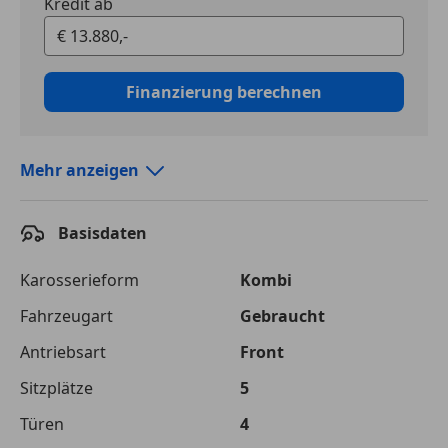
Kredit ab
Finanzierung berechnen
Mehr anzeigen
Autokredit vergleichen
Basisdaten
Laufzeit
120 Monate
Kreditbetrag
€ 13 880,-
Karosserieform
Kombi
Fahrzeugart
Gebraucht
Zu zahlender
€ 22 052,-
Gesamtbetrag
Antriebsart
Front
Einberechnete Gebühren
€ 0,-
Sitzplätze
5
Effektivzinsatz
Türen
10,52 %
4