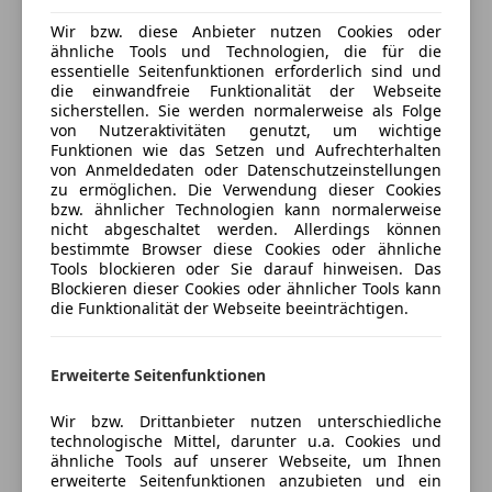
Zentralverriegelung mit Funkfernbedienung
Österreich möglich.
Wir bzw. diese Anbieter nutzen Cookies oder
ähnliche Tools und Technologien, die für die
Extras
Versicherung
Der Verkäufer haftet nicht für
essentielle Seitenfunktionen erforderlich sind und
die einwandfreie Funktionalität der Webseite
Alufelgen
Tipp.Datenübermittlungsfehler.Irrtümer.Änd
Kfz-Versicherung
sicherstellen. Sie werden normalerweise als Folge
Sportfahrwerk
erungen/Zwischenverkauf vorbehalten.
von Nutzeraktivitäten genutzt, um wichtige
Sportsitze
Funktionen wie das Setzen und Aufrechterhalten
Versicherungsschutz an Ihre Bedürfnisse
von Anmeldedaten oder Datenschutzeinstellungen
Sprachsteuerung
Ausstattungs-Paket: Standard, Außenspiegel
zu ermöglichen. Die Verwendung dieser Cookies
anpassen
Wagenfarbe, Außentemperaturanzeige, Generator
bzw. ähnlicher Technologien kann normalerweise
Freischaden-Gutschein ab Stufe 0
140 A, Getränkehalter in Mittelkonsole,
nicht abgeschaltet werden. Allerdings können
bestimmte Browser diese Cookies oder ähnliche
Innenausstattung: Dekoreinlagen Mikrometallic,
Auto einfach online versichern & Rabatt holen
Tools blockieren oder Sie darauf hinweisen. Das
Modellpflege / Facelift ab Modelljahr 2013,
Blockieren dieser Cookies oder ähnlicher Tools kann
Reserverad als Notrad, Wartung: Longlife-Service,
die Funktionalität der Webseite beeinträchtigen.
Bremsscheiben hinten (300 mm x 12 mm),
Jetzt berechnen
Bremsscheiben vorn (314 mm x 25 mm), Dachhimmel
Erweiterte Seitenfunktionen
Stoff, schwarz, Exterieur-Paket S line, Glanz-Paket,
Lendenwirbelstützen vorn, elektr. verstellbar,
Wir bzw. Drittanbieter nutzen unterschiedliche
Verkäufer
Händler
Schalt-/Wählhebelgriff Leder, Luftzusatzheizung
technologische Mittel, darunter u.a. Cookies und
ähnliche Tools auf unserer Webseite, um Ihnen
elektrisch, Mittelarmlehne vorn, Motor 1,8 Ltr. - 118
erweiterte Seitenfunktionen anzubieten und ein