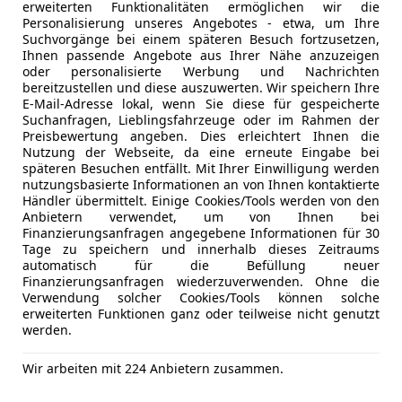
erweiterten Funktionalitäten ermöglichen wir die
Personalisierung unseres Angebotes - etwa, um Ihre
Suchvorgänge bei einem späteren Besuch fortzusetzen,
Ihnen passende Angebote aus Ihrer Nähe anzuzeigen
oder personalisierte Werbung und Nachrichten
bereitzustellen und diese auszuwerten. Wir speichern Ihre
E-Mail-Adresse lokal, wenn Sie diese für gespeicherte
Kfz-Versicherung
Suchanfragen, Lieblingsfahrzeuge oder im Rahmen der
Preisbewertung angeben. Dies erleichtert Ihnen die
Versicherungsschutz an Ihre Bedürfnisse anpa
Nutzung der Webseite, da eine erneute Eingabe bei
späteren Besuchen entfällt. Mit Ihrer Einwilligung werden
Freischaden-Gutschein ab Stufe 0
nutzungsbasierte Informationen an von Ihnen kontaktierte
Händler übermittelt. Einige Cookies/Tools werden von den
Auto einfach online versichern & Rabatt holen
Anbietern verwendet, um von Ihnen bei
Finanzierungsanfragen angegebene Informationen für 30
Tage zu speichern und innerhalb dieses Zeitraums
automatisch für die Befüllung neuer
Jetzt berechnen
Finanzierungsanfragen wiederzuverwenden. Ohne die
Verwendung solcher Cookies/Tools können solche
erweiterten Funktionen ganz oder teilweise nicht genutzt
werden.
Wir arbeiten mit 224 Anbietern zusammen.
Anbieter kontaktiere