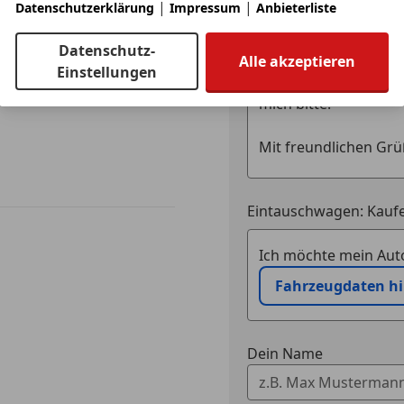
Deine Nachricht
|
|
Datenschutzerklärung
Impressum
Anbieterliste
Datenschutz-
Alle akzeptieren
Einstellungen
Eintauschwagen: Kaufe
Ich möchte mein Auto
Fahrzeugdaten h
Dein Name