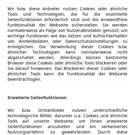
satten 280PS, kombiniert mit dem legendären perm
Wir bzw. diese Anbieter nutzen Cookies oder ähnliche
Allradantrieb.
Tools und Technologien, die für die essentielle
Verkauft wird der fast Oldtimer aufgrund einer Stan
Seitenfunktionen erforderlich sind und die einwandfreie
Garantie und Gewähr!
Funktionalität der Webseite sicherstellen. Sie werden
normalerweise als Folge von Nutzeraktivitäten genutzt, um
Keine Pickerlüberprüfung*
wichtige Funktionen wie das Setzen und Aufrechterhalten
Finanzierung individuell möglich/Eintausch aller Fah
von Anmeldedaten oder Datenschutzeinstellungen zu
Youngtimer, Motorräder, LKW, PKW, Baumaschinen u
Mehr anzeigen
ermöglichen. Die Verwendung dieser Cookies bzw.
ähnlicher Technologien kann normalerweise nicht
Jetzt anrufen oder direkt vorbeikommen!
abgeschaltet werden. Allerdings können bestimmte
Alle Angaben vorbehaltlich Satz-, Druck- und Schrei
Browser diese Cookies oder ähnliche Tools blockieren oder
Inserats-Fehler oder Finanzierungsänderungen vorb
Sie darauf hinweisen. Das Blockieren dieser Cookies oder
ähnlicher Tools kann die Funktionalität der Webseite
beeinträchtigen.
Erweiterte Seitenfunktionen
Wir bzw. Drittanbieter nutzen unterschiedliche
technologische Mittel, darunter u.a. Cookies und ähnliche
Tools auf unserer Webseite, um Ihnen erweiterte
Seitenfunktionen anzubieten und ein verbessertes
Nutzungserlebnis zu gewährleisten. Durch diese