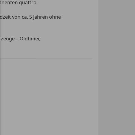
anenten quattro-
dzeit von ca. 5 Jahren ohne
rzeuge – Oldtimer,
.v.m.
bfehler. Zwischenverkauf und
ehalten.