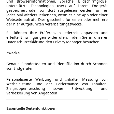
und Browserinformationen, Sprache, Bildschirmgröße,
unterstützte Technologien usw.) auf Ihrem Endgerät
gespeichert oder von dort ausgelesen werden, um es
jedes Mal wiederzuerkennen, wenn es eine App oder einer
Webseite aufruft. Dies geschieht für einen oder mehrere
der hier aufgeführten Verarbeitungszwecke.
Sie können Ihre Präferenzen jederzeit anpassen und
erteilte Einwilligungen widerrufen, indem Sie in unserer
Kraftstoff
Benzin
Datenschutzerklärung den Privacy Manager besuchen.
Kraftstoffverbrauch
13,00
l/10
Zwecke
Genaue Standortdaten und Identifikation durch Scannen
ng
Außenfarbe
Schwarz
von Endgeräten
Lackierung
Andere
Personalisierte Werbung und Inhalte, Messung von
Werbeleistung und der Performance von Inhalten,
Zielgruppenforschung sowie Entwicklung und
Audi V8 4.2 quattro – Oberklasse-Klassiker mit Chara
Verbesserung von Angeboten
Zum Verkauf steht ein selten gewordener Audi V8 4
1993 – das Flaggschiff der frühen 90er-Jahre und e
Essentielle Seitenfunktionen
Unter der Haube arbeitet ein kraftvoller V8-Motor 