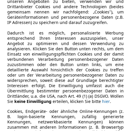
unseren Angeboten zu bieten, verwenden wir und
Sollzinssatz ist bonitätsabhängig. Laufzeit mindestens 12, höchste
Drittanbieter Cookies und andere Technologien (beides
Produktionsjahr
1993
Neukunden bei Online-Abschluss. Erfüllung banküblicher Bonitätsk
gemeinsam nennen wir nachfolgend: „Cookies"), um
Geräteinformationen und personenbezogene Daten (z.B.
Fahrzeughalter
2
Jetzt berechnen
IP Adressen) zu speichern und darauf zuzugreifen.
Dadurch ist es möglich, personalisierte Werbung
Leistung
206 kW (28
entsprechend Ihren Interessen auszuspielen, unser
Angebot zu optimieren und dessen Verwendung zu
Getriebe
Automati
analysieren. Klicken Sie den Button unten rechts, um dem
Einsatz von einwilligungspflichten Cookies und der damit
Hubraum
4 172 cm³
verbundenen Verarbeitung personenbezogener Daten
zuzustimmen oder den Button unten links, um eine
detaillierte Auswahl hinsichtlich der Cookies zu treffen
oder um der Verarbeitung personenbezogener Daten zu
widersprechen, soweit diese auf Grundlage berechtigter
Interessen erfolgt. Die Einwilligung umfasst auch die
Übermittlung bestimmter personenbezogener Daten in
Drittländer, u.a. die USA, nach Art. 49 (1) (a) DSGVO. Wollen
Sie
keine Einwilligung
erteilen, klicken Sie bitte
hier
.
Cookies, Endgeräte- oder ähnliche Online-Kennungen (z.
B. login-basierte Kennungen, zufällig generierte
Kennungen, netzwerkbasierte Kennungen) können
zusammen mit anderen Informationen (z. B. Browsertyp