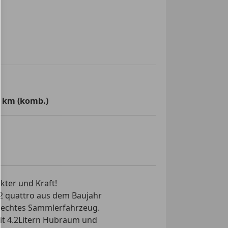
0 km (komb.)
kter und Kraft!
.2 quattro aus dem Baujahr
in echtes Sammlerfahrzeug.
mit 4.2Litern Hubraum und