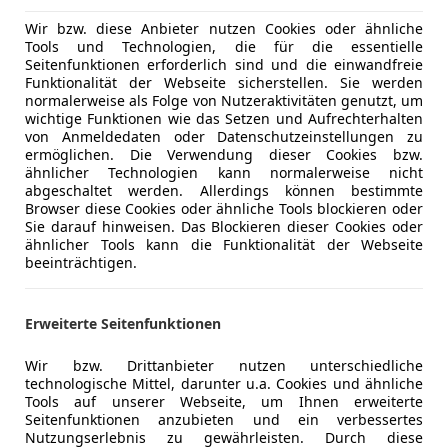
11/2001
268 276 km
Di
Wir bzw. diese Anbieter nutzen Cookies oder ähnliche
Tools und Technologien, die für die essentielle
Seitenfunktionen erforderlich sind und die einwandfreie
 GmbH
Funktionalität der Webseite sicherstellen. Sie werden
llach
normalerweise als Folge von Nutzeraktivitäten genutzt, um
wichtige Funktionen wie das Setzen und Aufrechterhalten
von Anmeldedaten oder Datenschutzeinstellungen zu
ermöglichen. Die Verwendung dieser Cookies bzw.
ocus
ähnlicher Technologien kann normalerweise nicht
er großer Service inkl. ZAHNRIEMEN NEU!
abgeschaltet werden. Allerdings können bestimmte
Browser diese Cookies oder ähnliche Tools blockieren oder
€ 59 990
Sie darauf hinweisen. Das Blockieren dieser Cookies oder
ähnlicher Tools kann die Funktionalität der Webseite
beeinträchtigen.
Erweiterte Seitenfunktionen
Wir bzw. Drittanbieter nutzen unterschiedliche
technologische Mittel, darunter u.a. Cookies und ähnliche
Tools auf unserer Webseite, um Ihnen erweiterte
Neu
04/2010
17 560 km
Seitenfunktionen anzubieten und ein verbessertes
Nutzungserlebnis zu gewährleisten. Durch diese