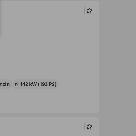
Merken
nzin
142 kW (193 PS)
Merken