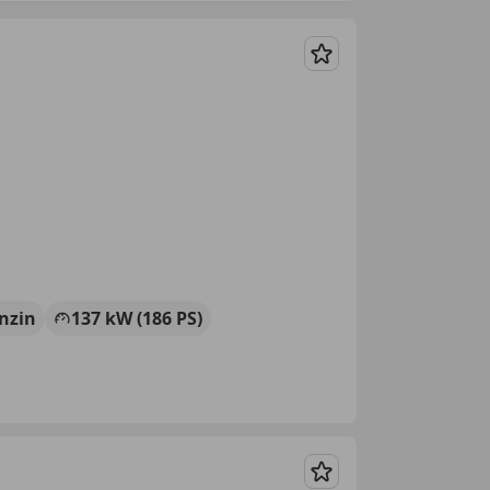
Merken
nzin
137 kW (186 PS)
Merken