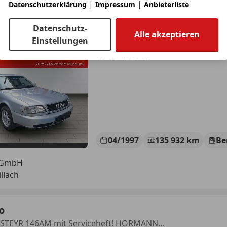
|
|
Datenschutzerklärung
Impressum
Anbieterliste
6
Datenschutz-
kl neuem Service mit Zahnriemen CHE-Pa...
Alle akzeptieren
Einstellungen
€ 9 990
04/1997
135 932 km
Be
 GmbH
llach
o
. STEYR 146AM mit Serviceheft! HÖRMANN...