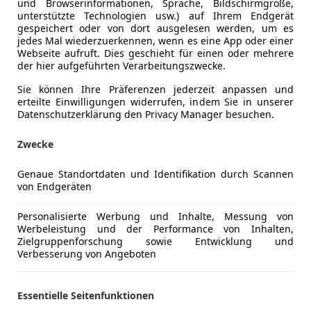
und Browserinformationen, Sprache, Bildschirmgröße,
unterstützte Technologien usw.) auf Ihrem Endgerät
gespeichert oder von dort ausgelesen werden, um es
jedes Mal wiederzuerkennen, wenn es eine App oder einer
Webseite aufruft. Dies geschieht für einen oder mehrere
07/1988
31 681 km
Ben
der hier aufgeführten Verarbeitungszwecke.
Sie können Ihre Präferenzen jederzeit anpassen und
AFRENT GmbH
erteilte Einwilligungen widerrufen, indem Sie in unserer
-9500 Villach
Datenschutzerklärung den Privacy Manager besuchen.
Zwecke
agen Golf
Genaue Standortdaten und Identifikation durch Scannen
4Motion
von Endgeräten
€ 499
Personalisierte Werbung und Inhalte, Messung von
Werbeleistung und der Performance von Inhalten,
Zielgruppenforschung sowie Entwicklung und
Verbesserung von Angeboten
Essentielle Seitenfunktionen