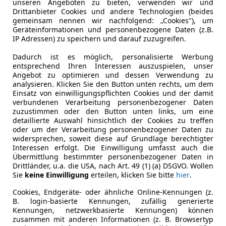
unseren Angeboten zu bieten, verwenden wir und
Drittanbieter Cookies und andere Technologien (beides
gemeinsam nennen wir nachfolgend: „Cookies"), um
Geräteinformationen und personenbezogene Daten (z.B.
IP Adressen) zu speichern und darauf zuzugreifen.
Dadurch ist es möglich, personalisierte Werbung
entsprechend Ihren Interessen auszuspielen, unser
Angebot zu optimieren und dessen Verwendung zu
02/1985
90 120 km
Ben
analysieren. Klicken Sie den Button unten rechts, um dem
Einsatz von einwilligungspflichten Cookies und der damit
AFRENT GmbH
verbundenen Verarbeitung personenbezogener Daten
zuzustimmen oder den Button unten links, um eine
-9500 Villach
detaillierte Auswahl hinsichtlich der Cookies zu treffen
oder um der Verarbeitung personenbezogener Daten zu
widersprechen, soweit diese auf Grundlage berechtigter
agen Golf R
Interessen erfolgt. Die Einwilligung umfasst auch die
Übermittlung bestimmter personenbezogener Daten in
ype 19K ERSTBESITZ
Drittländer, u.a. die USA, nach Art. 49 (1) (a) DSGVO. Wollen
Sie
keine Einwilligung
erteilen, klicken Sie bitte
hier
.
€ 12 990
Cookies, Endgeräte- oder ähnliche Online-Kennungen (z.
B. login-basierte Kennungen, zufällig generierte
Kennungen, netzwerkbasierte Kennungen) können
zusammen mit anderen Informationen (z. B. Browsertyp