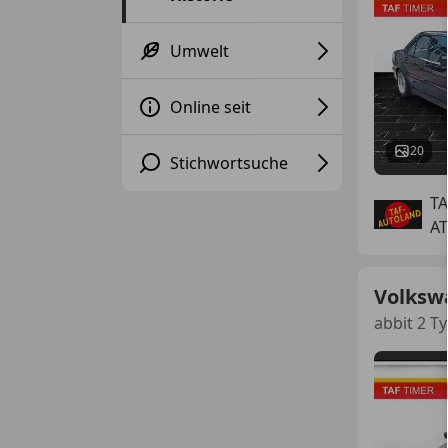
Umwelt
Online seit
20
Stichwortsuche
T
AT
Volksw
abbit 2 T