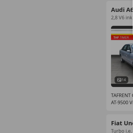
Audi A
2,8 V6 in
14
TAFRENT
AT-9500 Vi
Fiat Un
Turbo i.e