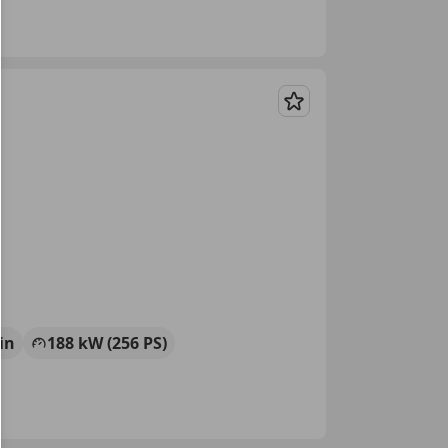
Merken
in
188 kW (256 PS)