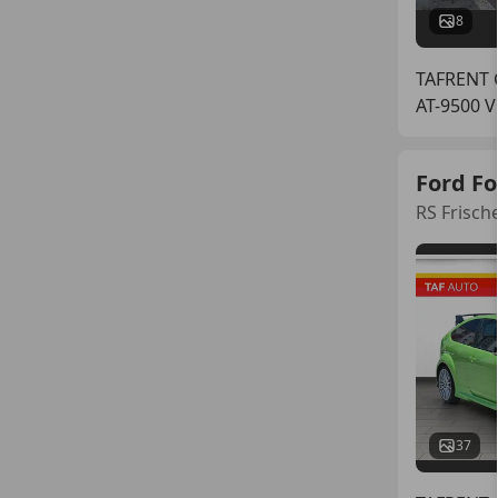
8
TAFRENT
AT-9500 Vi
Ford F
RS Frisch
37