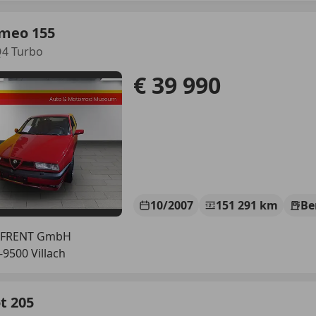
omeo 155
Q4 Turbo
€ 39 990
10/2007
151 291 km
Be
AFRENT GmbH
-9500 Villach
t 205