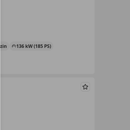
zin
136 kW (185 PS)
Merken