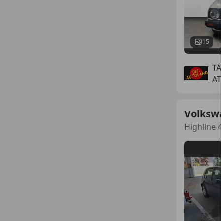
15
T
AT
Volksw
Highline 