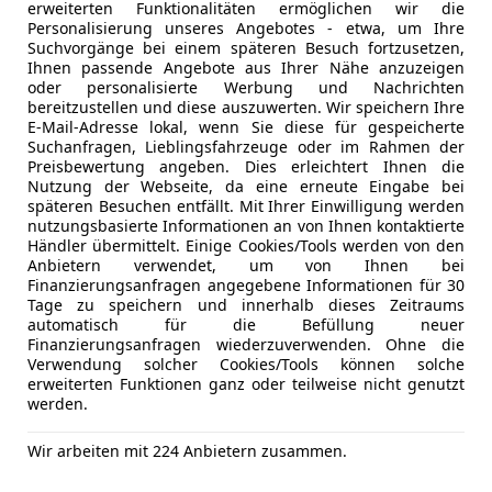
 GmbH
erweiterten Funktionalitäten ermöglichen wir die
Personalisierung unseres Angebotes - etwa, um Ihre
llach
Suchvorgänge bei einem späteren Besuch fortzusetzen,
Ihnen passende Angebote aus Ihrer Nähe anzuzeigen
oder personalisierte Werbung und Nachrichten
bereitzustellen und diese auszuwerten. Wir speichern Ihre
E-Mail-Adresse lokal, wenn Sie diese für gespeicherte
I quattro Limitiert nur 333 Stück
Suchanfragen, Lieblingsfahrzeuge oder im Rahmen der
Preisbewertung angeben. Dies erleichtert Ihnen die
€ 89 990
Nutzung der Webseite, da eine erneute Eingabe bei
späteren Besuchen entfällt. Mit Ihrer Einwilligung werden
nutzungsbasierte Informationen an von Ihnen kontaktierte
Händler übermittelt. Einige Cookies/Tools werden von den
Anbietern verwendet, um von Ihnen bei
Finanzierungsanfragen angegebene Informationen für 30
Tage zu speichern und innerhalb dieses Zeitraums
automatisch für die Befüllung neuer
Finanzierungsanfragen wiederzuverwenden. Ohne die
Verwendung solcher Cookies/Tools können solche
05/2017
3 000 km
Benz
erweiterten Funktionen ganz oder teilweise nicht genutzt
werden.
 GmbH
llach
Wir arbeiten mit 224 Anbietern zusammen.