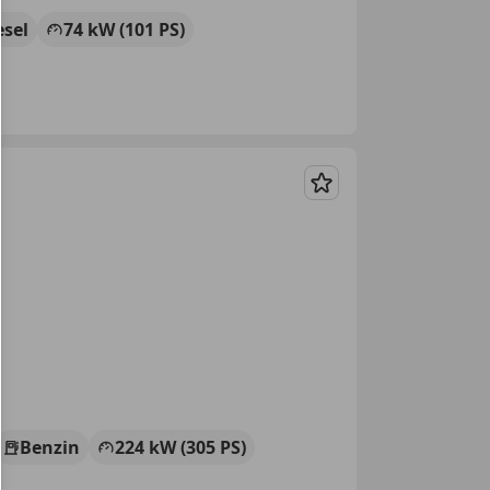
esel
74 kW (101 PS)
Merken
Benzin
224 kW (305 PS)