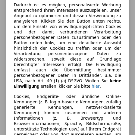
Dadurch ist es möglich, personalisierte Werbung
entsprechend Ihren Interessen auszuspielen, unser
Ausstattung
Angebot zu optimieren und dessen Verwendung zu
analysieren. Klicken Sie den Button unten rechts,
um dem Einsatz von einwilligungspflichten Cookies
Komfort
Mehr anzeigen
und der damit verbundenen Verarbeitung
personenbezogener Daten zuzustimmen oder den
Armlehne
Button unten links, um eine detaillierte Auswahl
Berganfahrassistent
hinsichtlich der Cookies zu treffen oder um der
Farbe und Innenausstattung
Verarbeitung personenbezogener Daten zu
Einparkhilfe
widersprechen, soweit diese auf Grundlage
Einparkhilfe Rückfahrkamera
Außenfarbe
Grau
berechtigter Interessen erfolgt. Die Einwilligung
Einparkhilfe Sensoren hinten
umfasst auch die Übermittlung bestimmter
Farbe laut Hersteller
Daytonagrau
personenbezogener Daten in Drittländer, u.a. die
Einparkhilfe Sensoren vorne
USA, nach Art. 49 (1) (a) DSGVO. Wollen Sie
keine
Perleffekt
Elektrische Fensterheber
Einwilligung
erteilen, klicken Sie bitte
hier
.
Elektrische Seitenspiegel
Farbe der
Sonstige
Cookies, Endgeräte- oder ähnliche Online-
Getönte Scheiben
Innenausstattung
Kennungen (z. B. login-basierte Kennungen, zufällig
Klimaautomatik
generierte Kennungen, netzwerkbasierte
Innenausstattung
Vollleder
Lederausstattung
Kennungen) können zusammen mit anderen
Informationen (z. B. Browsertyp und
Lichtsensor
Browserinformationen, Sprache, Bildschirmgröße,
Multifunktionslenkrad
Fahrzeugbeschreibung
unterstützte Technologien usw.) auf Ihrem Endgerät
Navigationssystem
gespeichert oder von dort ausgelesen werden, um