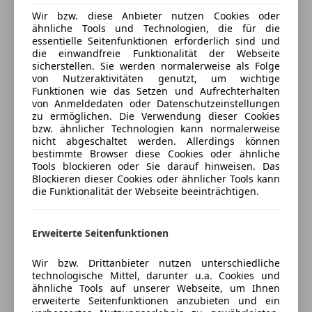
Abstandstempomat
In der edlen Farbgebung wirkt der RS3 besonders
Wir bzw. diese Anbieter nutzen Cookies oder
Alarmanlage
sportlich und zugleich elegant. Die markante Front
ähnliche Tools und Technologien, die für die
Kfz-Versicherung
Beifahrerairbag
mit dem Wabengrill, die scharf gezeichneten LED-
essentielle Seitenfunktionen erforderlich sind und
die einwandfreie Funktionalität der Webseite
ESP
Scheinwerfer sowie die großen Leichtmetallfelgen
Versicherungsschutz an Ihre Bedürfnisse
sicherstellen. Sie werden normalerweise als Folge
Fahrerairbag
unterstreichen den dynamischen Charakter dieses
von Nutzeraktivitäten genutzt, um wichtige
anpassen
Fernlichtassistent
Ausnahmefahrzeugs. Dank des bewährten quattro-
Funktionen wie das Setzen und Aufrechterhalten
von Anmeldedaten oder Datenschutzeinstellungen
Geschwindigkeits-begrenzungsanlage
Freischaden-Gutschein ab Stufe 0
Allradantriebs bietet der RS3 maximale Traktion und
zu ermöglichen. Die Verwendung dieser Cookies
Isofix
Fahrstabilität in jeder Situation.
Auto einfach online versichern & Rabatt holen
bzw. ähnlicher Technologien kann normalerweise
Kopfairbag
nicht abgeschaltet werden. Allerdings können
bestimmte Browser diese Cookies oder ähnliche
LED-Scheinwerfer
Tools blockieren oder Sie darauf hinweisen. Das
LED-Tagfahrlicht
Jetzt berechnen
Blockieren dieser Cookies oder ähnlicher Tools kann
Reifendruckkontrollsystem
die Funktionalität der Webseite beeinträchtigen.
Seitenairbag
Highlights zum Fahrzeug:
Servolenkung
Erweiterte Seitenfunktionen
Verkäufer
Händler
Spurhalteassistent
Tagfahrlicht
Wir bzw. Drittanbieter nutzen unterschiedliche
Traktionskontrolle
CMC Automobile
-Sport-Design (S-line)
technologische Mittel, darunter u.a. Cookies und
Wegfahrsperre
ähnliche Tools auf unserer Webseite, um Ihnen
-Keyless Entry & Go
5
Sterne
Sternebewertung 5 von 5
erweiterte Seitenfunktionen anzubieten und ein
Zentralverriegelung
-Service History Vollständig
(100% Weiterempfehlungen)