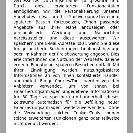
verbessertes Nutzungserlebnis zu gewährleisten.
-Garagenauto
Anbieter auf AutoScout24 seit 2022
Durch diese erweiterten Funktionalitäten
Extras
ermöglichen wir die Personalisierung unseres
-Tempomat
Angebotes - etwa, um Ihre Suchvorgänge bei einem
Autohandel
Alufelgen (19")
-Sitzheizung vorn
späteren Besuch fortzusetzen, Ihnen passende
Elektronische Parkbremse
-Rückfahrkamera
Geöffnet
Angebote aus Ihrer Nähe anzuzeigen oder
Innenspiegel automatisch abblendend
personalisierte Werbung und Nachrichten
-Spurhalteassistent
Schließt um 18:00
bereitzustellen und diese auszuwerten. Wir
Schaltwippen
-RS-Schalensitze
Albin-Brunec-Straße 2-4
,
speichern Ihre E-Mail-Adresse lokal, wenn Sie diese
Skisack
2442 Unterwaltersdorf, AT
-Anfahr-Assistent
für gespeicherte Suchanfragen, Lieblingsfahrzeuge
Sommerreifen
oder im Rahmen der Preisbewertung angeben. Dies
-Insassen-Schutzsystem
erleichtert Ihnen die Nutzung der Webseite, da eine
Spoiler
Kontakt
-Fahrwerk mit Dämpferregelung (Magnetic Ride)
erneute Eingabe bei späteren Besuchen entfällt. Mit
Sportfahrwerk
-Bluetooth-Freisprecheinrichtung mit
Ihrer Einwilligung werden nutzungsbasierte
Enes Camci
Sportpaket
Informationen an von Ihnen kontaktierte Händler
Spracherkennung
übermittelt. Einige Cookies/Tools werden von den
Sportsitze
-Innenausstattung: Dekoreinlagen 3D-Optik schwarz
Anbietern verwendet, um von Ihnen bei
Alle Fahrzeuge des Anbieters
Winterreifen
uvm...
Finanzierungsanfragen angegebene Informationen
für 30 Tage zu speichern und innerhalb dieses
Zeitraums automatisch für die Befüllung neuer
Anbieter kontaktieren
Finanzierungsanfragen wiederzuverwenden. Ohne
die Verwendung solcher Cookies/Tools können
solche erweiterten Funktionen ganz oder teilweise
Deine Nachricht
Ein Fahrzeug für Kenner und Liebhaber – der Audi
nicht genutzt werden.
RS3 Sportback überzeugt nicht nur durch seine