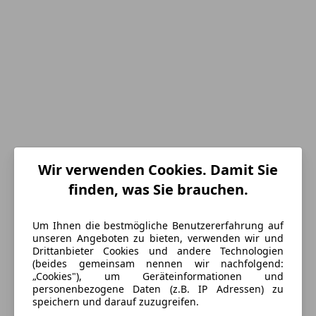
Wir verwenden Cookies. Damit Sie
finden, was Sie brauchen.
Energieverbrauch
Um Ihnen die bestmögliche Benutzererfahrung auf
Schadstoffklasse
Euro 6
unseren Angeboten zu bieten, verwenden wir und
Drittanbieter Cookies und andere Technologien
Kraftstoff
Super Plus 98
(beides gemeinsam nennen wir nachfolgend:
„Cookies"), um Geräteinformationen und
Kraftstoffverbrauch
8,10
l/100 km (komb.)
personenbezogene Daten (z.B. IP Adressen) zu
speichern und darauf zuzugreifen.
CO₂-Emissionen
192 g/km (komb.)