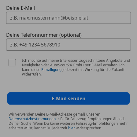
vorbehalten. Zubehörangaben ohne Gewähr!
Deine E-Mail
Kontaktieren Sie uns noch heute und finden Sie Ihr
Wunschfahrzeug!
Deine Telefonnummer (optional)
Ich möchte auf meine Interessen zugeschnittene Angebote und
Neuigkeiten der AutoScout24 GmbH per E-Mail erhalten. Ich
kann diese
Einwilligung
jederzeit mit Wirkung für die Zukunft
widerrufen.
E-Mail senden
Wir verwenden Deine E-Mail-Adresse gemäß unseren
Datenschutzbestimmungen
, z.B. für Fahrzeug-Empfehlungen ähnlich
Deiner Suche. Wenn Du keine weiteren Fahrzeug-Empfehlungen mehr
erhalten willst, kannst Du jederzeit
hier
widersprechen.