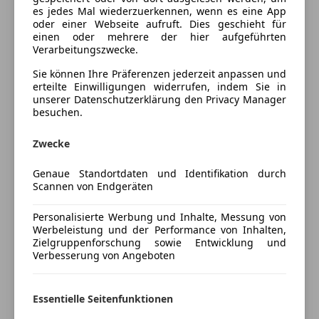
es jedes Mal wiederzuerkennen, wenn es eine App
Regensensor
CMC Automobile
– Ihr Partner in Sachen Autos
oder einer Webseite aufruft. Dies geschieht für
Schlüssellose Zentralverriegelung
einen oder mehrere der hier aufgeführten
Sitzheizung
Verarbeitungszwecke.
Start/Stop-Automatik
Ankauf | Verkauf | Eintausch | Finanzierung
Sie können Ihre Präferenzen jederzeit anpassen und
teilb. Rücksitzbank
Professionelle Beratung für Ihre individuellen
erteilte Einwilligungen widerrufen, indem Sie in
unserer Datenschutzerklärung den Privacy Manager
Tempomat
Bedürfnisse
besuchen.
Mobilitätsgarantie: Optional für 12–36 Monate
Unterhaltung/Media
gegen Aufpreis verfügbar
Zwecke
Bluetooth
Finanzierung auch ohne Anzahlung möglich
Bordcomputer
Genaue Standortdaten und Identifikation durch
CD
Scannen von Endgeräten
Mehr anzeigen
Freisprecheinrichtung
Der
Audi RS3 Sportback 2.5 TFSI quattro
vereint
Personalisierte Werbung und Inhalte, Messung von
MP3
kompromisslose Performance mit alltagstauglicher
Werbeleistung und der Performance von Inhalten,
Preisbewertung
Radio
Vielseitigkeit. Angetrieben vom legendären 5-
Zielgruppenforschung sowie Entwicklung und
USB
Verbesserung von Angeboten
Zylinder-Turbomotor mit
270 kW
(
367 PS
) liefert
Mehr anzeigen
dieses Fahrzeug ein unvergleichliches Fahrerlebnis –
Sicherheit
kraftvoll, emotional und präzise.
Essentielle Seitenfunktionen
ABS
Versicherung