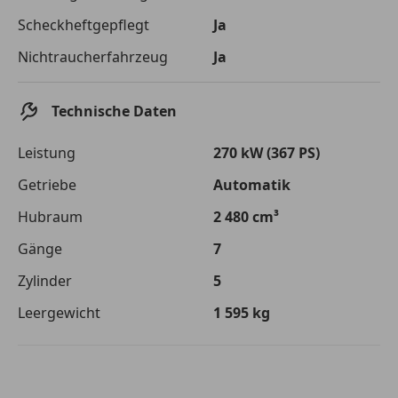
Die tatsächlichen Konditionen sind abhängig von Ihrer Bonität sowie
Scheckheftgepflegt
Ja
von der von Ihnen gewählten Bank. Rückzahlungszeitraum 1-10
Jahre. Zinsspanne Sollzinssatz: 2,90% - 14,90%.
Nichtraucherfahrzeug
Ja
Jetzt berechnen
Technische Daten
Leistung
270 kW (367 PS)
Getriebe
Automatik
Hubraum
2 480 cm³
Gänge
7
Zylinder
5
Leergewicht
1 595 kg