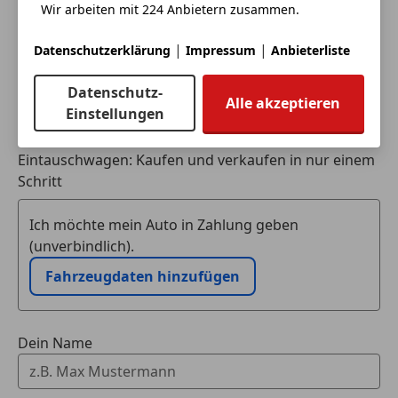
beeindruckende Leistung, sondern auch durch seine
Wir arbeiten mit 224 Anbietern zusammen.
hochwertige Verarbeitung und Alltagstauglichkeit.
|
|
Datenschutzerklärung
Impressum
Anbieterliste
Wenn Sie auf der Suche nach einem sportlichen
Kompaktwagen mit echtem Motorsport-Feeling sind,
Datenschutz-
Alle akzeptieren
ist dieser RS3 die perfekte Wahl.
Einstellungen
Eintauschwagen: Kaufen und verkaufen in nur einem
Schritt
Kontaktieren Sie uns für weitere Details oder eine
Ich möchte mein Auto in Zahlung geben
Probefahrt!
(unverbindlich).
Fahrzeugdaten hinzufügen
Was uns ausmacht:
Kompetente Beratung und schnelle Abwicklung
Dein Name
Flexible Finanzierungsoptionen
Irrtümer, Änderungen und Zwischenverkauf