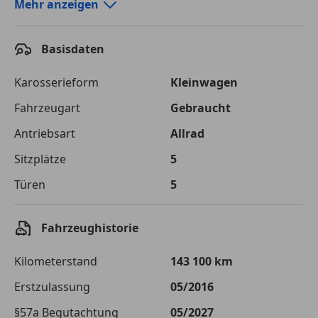
Autokredit-Rechner von durchblicker.at
Mehr anzeigen
Einfach Rate berechnen und günstige Konditionen
finden!
Basisdaten
Autokredit vergleichen
Karosserieform
Kleinwagen
Laufzeit
120 Monate
Fahrzeugart
Gebraucht
Antriebsart
Allrad
Kreditbetrag
€ 34 000,-
Sitzplätze
5
Zu zahlender
€ 47 899,-
Gesamtbetrag
Türen
5
Einberechnete Gebühren
€ 0,-
Fahrzeughistorie
Effektivzinsatz
7,50 %
Kilometerstand
143 100 km
Sollzinssatz
7,25 %
Erstzulassung
05/2016
Monatliche Rate
€ 399,16
§57a Begutachtung
05/2027