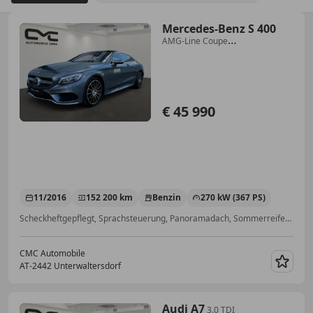
Mercedes-Benz S 400
AMG-Line Coupe
4MATIC/Burmester/Softclose/Head-
up/
€ 45 990
11/2016
152 200 km
Benzin
270 kW (367 PS)
Scheckheftgepflegt, Sprachsteuerung, Panoramadach, Sommerreifen, Massagesitze, Head-up display, LED-Tagfahrlicht, Tempomat
CMC Automobile
AT-2442 Unterwaltersdorf
Merk
Audi A7
3.0 TDI