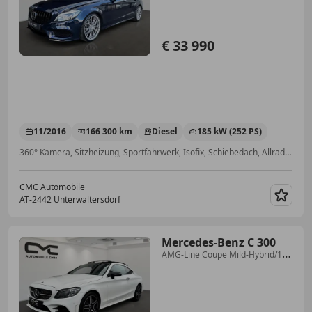
€ 33 990
11/2016
166 300 km
Diesel
185 kW (252 PS)
360° Kamera, Sitzheizung, Sportfahrwerk, Isofix, Schiebedach, Allrad, Alufelgen, LED-Scheinwerfer
CMC Automobile
AT-2442 Unterwaltersdorf
Merk
Mercedes-Benz C 300
AMG-Line Coupe Mild-Hybrid/1
Besitz/Night/Keyless/