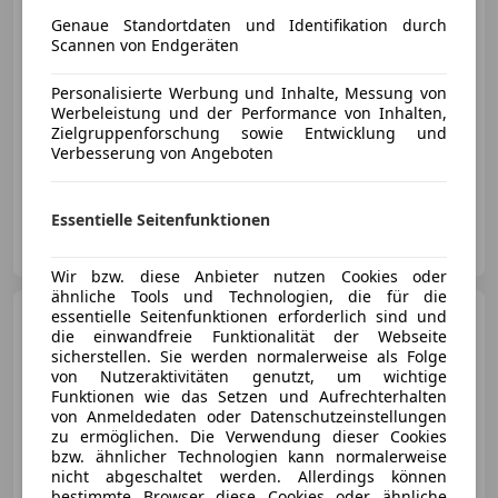
Genaue Standortdaten und Identifikation durch
€ 21 990
Scannen von Endgeräten
Personalisierte Werbung und Inhalte, Messung von
Werbeleistung und der Performance von Inhalten,
Zielgruppenforschung sowie Entwicklung und
Verbesserung von Angeboten
07/2014
195 500 km
Diesel
150 kW (204 PS)
Essentielle Seitenfunktionen
CMC Automobile
AT-2442 Unterwaltersdorf
Merk
Wir bzw. diese Anbieter nutzen Cookies oder
ähnliche Tools und Technologien, die für die
Maserati Levante
essentielle Seitenfunktionen erforderlich sind und
S
die einwandfreie Funktionalität der Webseite
Q4*VERKAUFT*/PANO/AHK/LUFT/HARM
sicherstellen. Sie werden normalerweise als Folge
von Nutzeraktivitäten genutzt, um wichtige
Funktionen wie das Setzen und Aufrechterhalten
von Anmeldedaten oder Datenschutzeinstellungen
zu ermöglichen. Die Verwendung dieser Cookies
€ 37 990
bzw. ähnlicher Technologien kann normalerweise
nicht abgeschaltet werden. Allerdings können
bestimmte Browser diese Cookies oder ähnliche