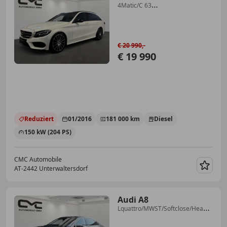
4Matic/C 63
Optik/Panorama/Tempomat//EHK/SH/
€ 20 990,-
€ 19 990
Reduziert
01/2016
181 000 km
Diesel
150 kW (204 PS)
CMC Automobile
AT-2442 Unterwaltersdorf
Merk
Audi A8
Lquattro/MWST/Softclose/Head-
up/MASSAGE/Nachtsicht