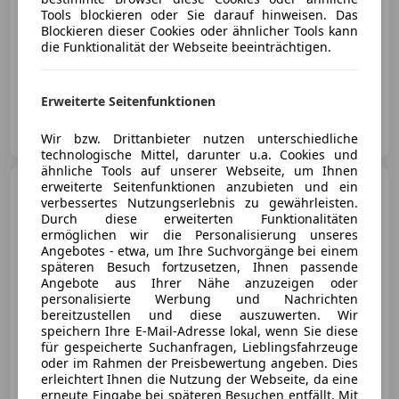
Tools blockieren oder Sie darauf hinweisen. Das
Blockieren dieser Cookies oder ähnlicher Tools kann
die Funktionalität der Webseite beeinträchtigen.
11/2016
134 000 km
Benzin
316 kW (430 PS)
Erweiterte Seitenfunktionen
CMC Automobile
AT-2442 Unterwaltersdorf
Merk
Wir bzw. Drittanbieter nutzen unterschiedliche
technologische Mittel, darunter u.a. Cookies und
ähnliche Tools auf unserer Webseite, um Ihnen
erweiterte Seitenfunktionen anzubieten und ein
Mercedes-Benz C 300
d
verbessertes Nutzungserlebnis zu gewährleisten.
4Matic/Pano/Night/SH/AMG
Durch diese erweiterten Funktionalitäten
Paket/TWT/Keyless/
ermöglichen wir die Personalisierung unseres
Angebotes - etwa, um Ihre Suchvorgänge bei einem
späteren Besuch fortzusetzen, Ihnen passende
Angebote aus Ihrer Nähe anzuzeigen oder
€ 32 990
personalisierte Werbung und Nachrichten
bereitzustellen und diese auszuwerten. Wir
speichern Ihre E-Mail-Adresse lokal, wenn Sie diese
für gespeicherte Suchanfragen, Lieblingsfahrzeuge
oder im Rahmen der Preisbewertung angeben. Dies
erleichtert Ihnen die Nutzung der Webseite, da eine
erneute Eingabe bei späteren Besuchen entfällt. Mit