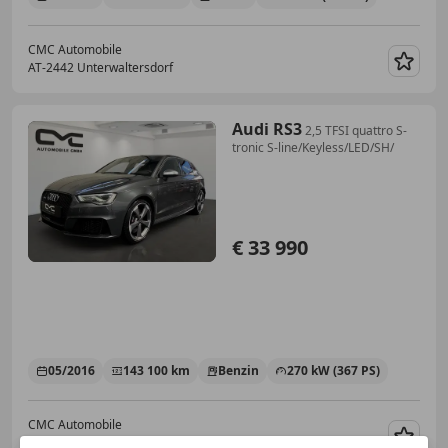
CMC Automobile
AT-2442 Unterwaltersdorf
Merk
Audi RS3
2,5 TFSI quattro S-
tronic S-line/Keyless/LED/SH/
€ 33 990
05/2016
143 100 km
Benzin
270 kW (367 PS)
CMC Automobile
AT-2442 Unterwaltersdorf
Merk