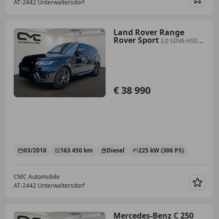
AT-2442 Unterwaltersdorf
Merk
Land Rover Range
Rover Sport
3,0 SDV6 HSE
Dynamic//Matrix
LED/MERIDIAN/ACC/Head-
up/Panorama/CarPlay/Android
€ 38 990
03/2018
163 450 km
Diesel
225 kW (306 PS)
CMC Automobile
AT-2442 Unterwaltersdorf
Merk
Mercedes-Benz C 250