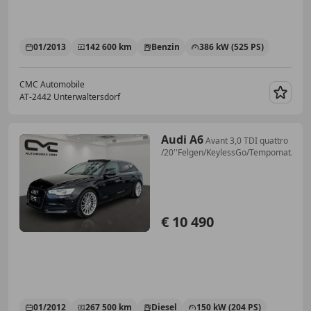
01/2013
142 600 km
Benzin
386 kW (525 PS)
CMC Automobile
AT-2442 Unterwaltersdorf
Merk
Audi A6
Avant 3,0 TDI quattro
/20''Felgen/KeylessGo/Tempomat/Pan
€ 10 490
01/2012
267 500 km
Diesel
150 kW (204 PS)