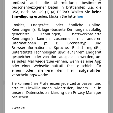
43
umfasst auch die Übermittlung bestimmter
4Matic+/Burmester/Night/Keyless/21'
personenbezogener Daten in Drittländer, u.a. die
USA, nach Art. 49 (1) (a) DSGVO. Wollen Sie
keine
Einwilligung
erteilen, klicken Sie bitte
hier
.
€ 72 990
Cookies, Endgeräte- oder ähnliche Online-
Kennungen (z. B. login-basierte Kennungen, zufällig
generierte Kennungen, netzwerkbasierte
Kennungen) können zusammen mit anderen
Informationen (z. B. Browsertyp und
Browserinformationen, Sprache, Bildschirmgröße,
unterstützte Technologien usw.) auf Ihrem Endgerät
gespeichert oder von dort ausgelesen werden, um
03/2020
82 000 km
Benzin
270 kW (367 PS)
es jedes Mal wiederzuerkennen, wenn es eine App
oder einer Webseite aufruft. Dies geschieht für
einen oder mehrere der hier aufgeführten
CMC Automobile
Verarbeitungszwecke.
AT-2442 Unterwaltersdorf
Merk
Sie können Ihre Präferenzen jederzeit anpassen und
erteilte Einwilligungen widerrufen, indem Sie in
Mercedes-Benz ML 250
unserer Datenschutzerklärung den Privacy Manager
BlueTEC 4MATIC Off-
besuchen.
Roader/Pano/KeylessGO/Memory/SH
Zwecke