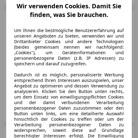
Wir verwenden Cookies. Damit Sie
finden, was Sie brauchen.
Audi SQ5
3.0 TDI
quattro/PANO/Bang&Olufsen/Keless/
Um Ihnen die bestmögliche Benutzererfahrung auf
unseren Angeboten zu bieten, verwenden wir und
Drittanbieter Cookies und andere Technologien
(beides gemeinsam nennen wir nachfolgend:
€ 23 990
„Cookies"), um Geräteinformationen und
personenbezogene Daten (z.B. IP Adressen) zu
speichern und darauf zuzugreifen.
Dadurch ist es möglich, personalisierte Werbung
entsprechend Ihren Interessen auszuspielen, unser
Angebot zu optimieren und dessen Verwendung zu
analysieren. Klicken Sie den Button unten rechts,
03/2015
142 500 km
Diesel
230 kW (313 PS)
um dem Einsatz von einwilligungspflichten Cookies
und der damit verbundenen Verarbeitung
personenbezogener Daten zuzustimmen oder den
CMC Automobile
Button unten links, um eine detaillierte Auswahl
AT-2442 Unterwaltersdorf
Merk
hinsichtlich der Cookies zu treffen oder um der
Verarbeitung personenbezogener Daten zu
widersprechen, soweit diese auf Grundlage
Mercedes-Benz AMG GT
berechtigter Interessen erfolgt. Die Einwilligung