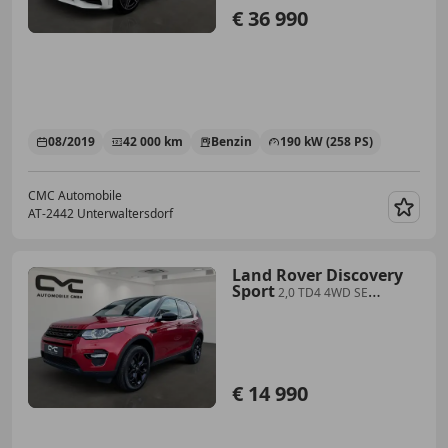
€ 36 990
08/2019
42 000 km
Benzin
190 kW (258 PS)
CMC Automobile
AT-2442 Unterwaltersdorf
Merk
Land Rover Discovery
Sport
2,0 TD4 4WD SE
Aut.*1Besitz*/Keyless/TWT/EHK/SH/
€ 14 990