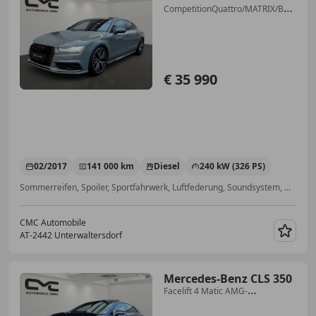
CompetitionQuattro/MATRIX/BOSE/He
up/EHK
€ 35 990
02/2017
141 000 km
Diesel
240 kW (326 PS)
Sommerreifen, Spoiler, Sportfahrwerk, Luftfederung, Soundsystem, Head-up display, Allrad, MP3
CMC Automobile
AT-2442 Unterwaltersdorf
Merk
Mercedes-Benz CLS 350
Facelift 4 Matic AMG-
Line/Harman/360/Keyless/TWT