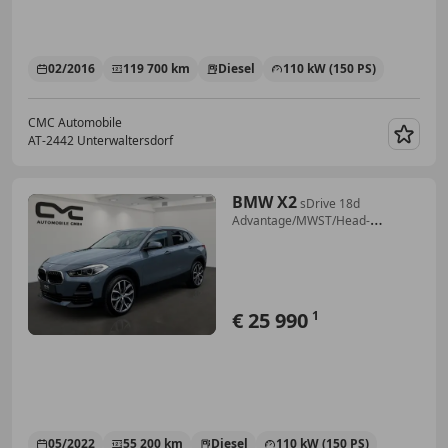
02/2016
119 700 km
Diesel
110 kW (150 PS)
CMC Automobile
AT-2442 Unterwaltersdorf
Merk
BMW X2
sDrive 18d
Advantage/MWST/Head-
up/EHK/Standlüft
€ 25 990
1
05/2022
55 200 km
Diesel
110 kW (150 PS)