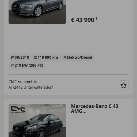
€ 43 990
1
08/2018
119 990 km
Elektro/Diesel
210 kW (286 PS)
CMC Automobile
AT-2442 Unterwaltersdorf
Merk
Mercedes-Benz C 43
AMG
4Matic/360°/Burmester/Pano/SH/SK/S