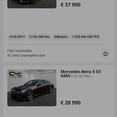
€ 37 990
10/2017
152 200 km
Benzin
270 kW (367 PS)
CMC Automobile
AT-2442 Unterwaltersdorf
Merk
Mercedes-Benz E 63
AMG
E 63 V8 AMG
/Harman/Nachtsicht/S.Klima/TV/AHK/
€ 28 990