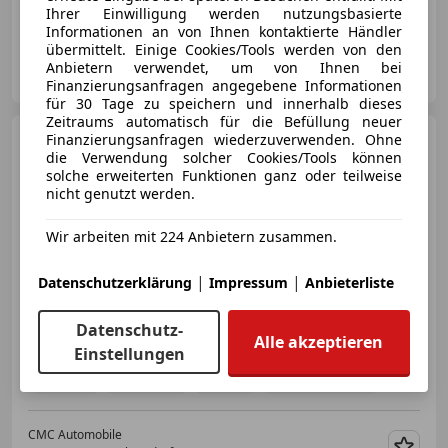
08/2019
137 200 km
Diesel
180 kW (245 PS)
Ihrer Einwilligung werden nutzungsbasierte
Informationen an von Ihnen kontaktierte Händler
übermittelt. Einige Cookies/Tools werden von den
CMC Automobile
Anbietern verwendet, um von Ihnen bei
AT-2442 Unterwaltersdorf
Merk
Finanzierungsanfragen angegebene Informationen
für 30 Tage zu speichern und innerhalb dieses
Zeitraums automatisch für die Befüllung neuer
Mercedes-Benz C 63
Finanzierungsanfragen wiederzuverwenden. Ohne
AMG
C 63 S AMG 375 kW
die Verwendung solcher Cookies/Tools können
V8/Spur/Abst./Tempomat/TWT/SH/
solche erweiterten Funktionen ganz oder teilweise
nicht genutzt werden.
Wir arbeiten mit 224 Anbietern zusammen.
€ 57 990
|
|
Datenschutzerklärung
Impressum
Anbieterliste
Datenschutz-
Alle akzeptieren
Einstellungen
03/2018
81 800 km
Benzin
375 kW (510 PS)
CMC Automobile