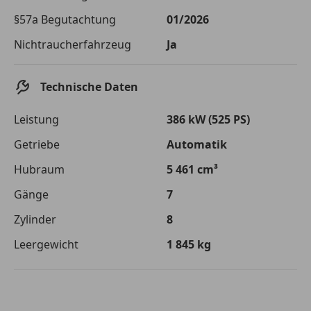
Die tatsächlichen Konditionen sind abhängig von Ihrer Bonität sowie
§57a Begutachtung
01/2026
von der von Ihnen gewählten Bank. Rückzahlungszeitraum 1-10
Jahre. Zinsspanne Sollzinssatz: 2,90% - 14,90%.
Nichtraucherfahrzeug
Ja
Jetzt berechnen
Technische Daten
Leistung
386 kW (525 PS)
Getriebe
Automatik
Hubraum
5 461 cm³
Gänge
7
Zylinder
8
Leergewicht
1 845 kg