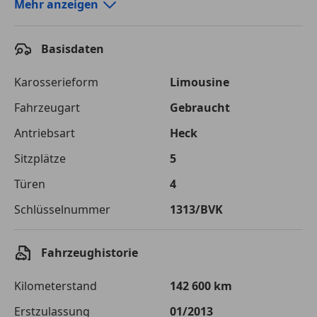
Autokredit-Rechner von durchblicker.at
Mehr anzeigen
Einfach Rate berechnen und günstige Konditionen
finden!
Basisdaten
Autokredit vergleichen
Karosserieform
Limousine
Laufzeit
120 Monate
Fahrzeugart
Gebraucht
Antriebsart
Heck
Kreditbetrag
€ 29 000,-
Sitzplätze
5
Zu zahlender
€ 40 855,-
Gesamtbetrag
Türen
4
Einberechnete Gebühren
€ 0,-
Schlüsselnummer
1313/BVK
Effektivzinsatz
7,50 %
Fahrzeughistorie
Sollzinssatz
7,25 %
Kilometerstand
142 600 km
Monatliche Rate
€ 340,46
Erstzulassung
01/2013