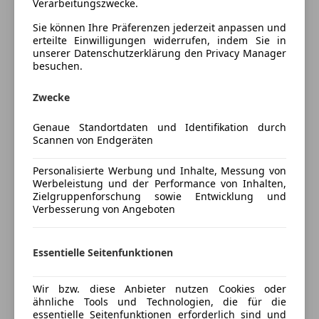
Verarbeitungszwecke.
Fahrzeugbeschreibung
Multifunktionslenkrad
Sie können Ihre Präferenzen jederzeit anpassen und
Navigationssystem
erteilte Einwilligungen widerrufen, indem Sie in
CMC Automobile
– Ihr Partner in Sachen Autos
Regensensor
unserer Datenschutzerklärung den Privacy Manager
Schiebedach
besuchen.
• Ankauf | Verkauf | Eintausch | Finanzierung
Sitzbelüftung
• Professionelle Beratung für Ihre individuellen
Zwecke
Sitzheizung
Bedürfnisse
Start/Stop-Automatik
Genaue Standortdaten und Identifikation durch
Mobilitätsgarantie: Optional für 12–36 Monate
teilb. Rücksitzbank
Scannen von Endgeräten
gegen Aufpreis verfügbar
Tempomat
Finanzierung auch ohne Anzahlung möglich
Personalisierte Werbung und Inhalte, Messung von
Unterhaltung/Media
Werbeleistung und der Performance von Inhalten,
Zielgruppenforschung sowie Entwicklung und
Zum Verkauf steht ein kraftvoller und zugleich
Bluetooth
Verbesserung von Angeboten
luxuriöser
Mercedes-Benz E 63 AMG
aus dem
Mehr anzeigen
Bordcomputer
Baujahr 2013 – ein echtes Performance-Modell mit
CD
Charakter. Der
V8-Biturbo
mit 386 kW (525 PS) sorgt
Essentielle Seitenfunktionen
MP3
Preisbewertung
für beeindruckende Fahrleistungen, während das
Radio
hochwertige Interieur maximalen Komfort garantiert.
Soundsystem
Wir bzw. diese Anbieter nutzen Cookies oder
Mehr anzeigen
ähnliche Tools und Technologien, die für die
TV
essentielle Seitenfunktionen erforderlich sind und