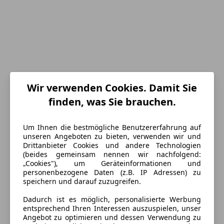
Wir verwenden Cookies. Damit Sie
finden, was Sie brauchen.
Um Ihnen die bestmögliche Benutzererfahrung auf
unseren Angeboten zu bieten, verwenden wir und
Energieverbrauch
Drittanbieter Cookies und andere Technologien
(beides gemeinsam nennen wir nachfolgend:
„Cookies"), um Geräteinformationen und
Schadstoffklasse
Euro 6
personenbezogene Daten (z.B. IP Adressen) zu
speichern und darauf zuzugreifen.
Kraftstoff
Benzin
Dadurch ist es möglich, personalisierte Werbung
Kraftstoffverbrauch
9,80
l/100 km (komb.)
entsprechend Ihren Interessen auszuspielen, unser
Angebot zu optimieren und dessen Verwendung zu
CO₂-Emissionen
230 g/km (komb.)