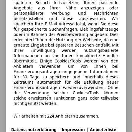
Diese sportliche Limousine vereint kompromisslose
5
Sterne
späteren Besuch fortzusetzen, Ihnen passende
Totwinkel-Assistent
Sternebewertung 5 von 5
Angebote aus Ihrer Nähe anzuzeigen oder
Performance mit höchstem Komfort und luxuriöser
(100% Weiterempfehlungen)
Traktionskontrolle
personalisierte Werbung und Nachrichten
Ausstattung.
Anbieter auf AutoScout24 seit 2022
Verkehrszeichenerkennung
bereitzustellen und diese auszuwerten. Wir
speichern Ihre E-Mail-Adresse lokal, wenn Sie diese
Wegfahrsperre
Albin-Brunec-Straße 2-4
,
für gespeicherte Suchanfragen, Lieblingsfahrzeuge
Zentralverriegelung
2442 Unterwaltersdorf, AT
oder im Rahmen der Preisbewertung angeben. Dies
Kontaktieren Sie uns für weitere Details oder eine
erleichtert Ihnen die Nutzung der Webseite, da eine
Extras
Probefahrt!
erneute Eingabe bei späteren Besuchen entfällt. Mit
Kontakt
Ihrer Einwilligung werden nutzungsbasierte
Alufelgen (19")
Informationen an von Ihnen kontaktierte Händler
Enes Camci
Was uns ausmacht:
Ambientebeleuchtung
übermittelt. Einige Cookies/Tools werden von den
Kompetente Beratung und schnelle Abwicklung
Anbietern verwendet, um von Ihnen bei
Innenspiegel automatisch abblendend
Finanzierungsanfragen angegebene Informationen
Alle Fahrzeuge des Anbieters
Flexible Finanzierungsoptionen
Reserverad
für 30 Tage zu speichern und innerhalb dieses
Irrtümer, Änderungen und Zwischenverkauf
Schaltwippen
Zeitraums automatisch für die Befüllung neuer
vorbehalten. Zubehörangaben ohne Gewähr!
Finanzierungsanfragen wiederzuverwenden. Ohne
Spoiler
Anbieter kontaktieren
die Verwendung solcher Cookies/Tools können
Kontaktieren Sie uns noch heute und finden Sie Ihr
Sportfahrwerk
solche erweiterten Funktionen ganz oder teilweise
Wunschfahrzeug!
Sportpaket
nicht genutzt werden.
Deine Nachricht
Sportsitze
Wir arbeiten mit 224 Anbietern zusammen.
|
|
Datenschutzerklärung
Impressum
Anbieterliste