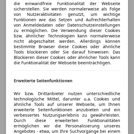
USB
die einwandfreie Funktionalität der Webseite
Highlights zum Fahrzeug:
sicherstellen. Sie werden normalerweise als Folge
Versicherung
Sicherheit
von Nutzeraktivitäten genutzt, um wichtige
Funktionen wie das Setzen und Aufrechterhalten
-TV
ABS
Kfz-Versicherung
von Anmeldedaten oder Datenschutzeinstellungen
-Start/Stop
Abstandstempomat
zu ermöglichen. Die Verwendung dieser Cookies
-Memory-Paket
bzw. ähnlicher Technologien kann normalerweise
Abstandswarner
Versicherungsschutz an Ihre Bedürfnisse
nicht abgeschaltet werden. Allerdings können
-Totwinkel Assistent
Alarmanlage
anpassen
bestimmte Browser diese Cookies oder ähnliche
-AMG Driver's Package
Beifahrerairbag
Tools blockieren oder Sie darauf hinweisen. Das
Freischaden-Gutschein ab Stufe 0
-Lenkrad (Sport AMG)
Blockieren dieser Cookies oder ähnlicher Tools kann
ESP
die Funktionalität der Webseite beeinträchtigen.
-Tagfahrlicht LED-Harman-Kardon
Auto einfach online versichern & Rabatt holen
Fahrerairbag
-Diebstahlschutz-Paket
Isofix
-Nachtsicht-Assistent
Kopfairbag
Erweiterte Seitenfunktionen
-Ambiente-Beleuchtung
Jetzt berechnen
LED-Scheinwerfer
-Innenausstattung: Edelholz Esche, schwarz
Wir bzw. Drittanbieter nutzen unterschiedliche
Nachtsicht-Assistent
technologische Mittel, darunter u.a. Cookies und
-Sitze vorn: Klimatisierung
Notrufsystem
ähnliche Tools auf unserer Webseite, um Ihnen
-Sport-Fahrwerk mit Verstelldämpfung (AMG
Reifendruckkontrollsystem
erweiterte Seitenfunktionen anzubieten und ein
Verkäufer
Händler
Performance)
verbessertes Nutzungserlebnis zu gewährleisten.
Seitenairbag
Durch diese erweiterten Funktionalitäten
vieles vieles mehr ..
Servolenkung
ermöglichen wir die Personalisierung unseres
CMC Automobile
Spurhalteassistent
Angebotes - etwa, um Ihre Suchvorgänge bei einem