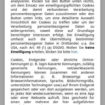
analysieren. Klicken Sie den Button unten rechts,
um dem Einsatz von einwilligungspflichten Cookies
und der damit verbundenen Verarbeitung
Ausstattung
personenbezogener Daten zuzustimmen oder den
Button unten links, um eine detaillierte Auswahl
hinsichtlich der Cookies zu treffen oder um der
Komfort
Mehr anzeigen
Verarbeitung personenbezogener Daten zu
widersprechen, soweit diese auf Grundlage
Armlehne
berechtigter Interessen erfolgt. Die Einwilligung
Berganfahrassistent
Farbe und Innenausstattung
umfasst auch die Übermittlung bestimmter
Einparkhilfe
personenbezogener Daten in Drittländer, u.a. die
USA, nach Art. 49 (1) (a) DSGVO. Wollen Sie
keine
Einparkhilfe selbstlenkendes System
Außenfarbe
Braun
Einwilligung
erteilen, klicken Sie bitte
hier
.
Einparkhilfe Sensoren hinten
Farbe laut Hersteller
DESIGNO
Einparkhilfe Sensoren vorne
Cookies, Endgeräte- oder ähnliche Online-
MYSTICBRAUN
Kennungen (z. B. login-basierte Kennungen, zufällig
Elektrische Fensterheber
generierte Kennungen, netzwerkbasierte
Elektrische Heckklappe
Lackierung
Andere
Kennungen) können zusammen mit anderen
Elektrische Seitenspiegel
Informationen (z. B. Browsertyp und
Farbe der
Sonstige
Browserinformationen, Sprache, Bildschirmgröße,
Elektrische Sitze
unterstützte Technologien usw.) auf Ihrem Endgerät
Innenausstattung
Getönte Scheiben
gespeichert oder von dort ausgelesen werden, um
Klimaautomatik
es jedes Mal wiederzuerkennen, wenn es eine App
Innenausstattung
Vollleder
oder einer Webseite aufruft. Dies geschieht für
Lederausstattung
einen oder mehrere der hier aufgeführten
Lichtsensor