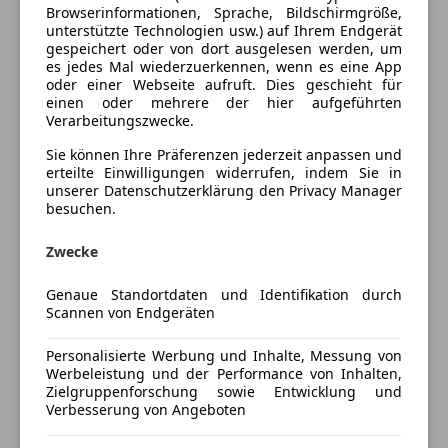
Browserinformationen, Sprache, Bildschirmgröße,
Multifunktionslenkrad
unterstützte Technologien usw.) auf Ihrem Endgerät
Fahrzeugbeschreibung
Navigationssystem
gespeichert oder von dort ausgelesen werden, um
es jedes Mal wiederzuerkennen, wenn es eine App
Panoramadach
oder einer Webseite aufruft. Dies geschieht für
CMC Automobile
– Ihr Partner in Sachen Autos
Regensensor
einen oder mehrere der hier aufgeführten
Schiebedach
Verarbeitungszwecke.
• Ankauf | Verkauf | Eintausch | Finanzierung
Schlüssellose Zentralverriegelung
Sie können Ihre Präferenzen jederzeit anpassen und
• Professionelle Beratung für Ihre individuellen
Sitzheizung
erteilte Einwilligungen widerrufen, indem Sie in
Bedürfnisse
Start/Stop-Automatik
unserer Datenschutzerklärung den Privacy Manager
• Mobilitätsgarantie: Optional für 12–36 Monate
besuchen.
teilb. Rücksitzbank
gegen Aufpreis verfügbar
Tempomat
Zwecke
Finanzierung auch ohne Anzahlung möglich
Unterhaltung/Media
Genaue Standortdaten und Identifikation durch
Zum Verkauf steht ein kraftvoller und äußerst
Bluetooth
Scannen von Endgeräten
gepflegter Audi SQ5 3.0 TDI quattro in elegantem
Mehr anzeigen
Bordcomputer
Tiefschwarz Metallic mit sportlichem S-Line-Paket
Personalisierte Werbung und Inhalte, Messung von
CD
und hochwertiger Vollausstattung. Der SQ5
Werbeleistung und der Performance von Inhalten,
MP3
Zielgruppenforschung sowie Entwicklung und
Preisbewertung
überzeugt durch seine souveräne Fahrleistung,
Radio
Verbesserung von Angeboten
exzellente Straßenlage und luxuriösen Innenraum mit
Soundsystem
Mehr anzeigen
edlen Details.