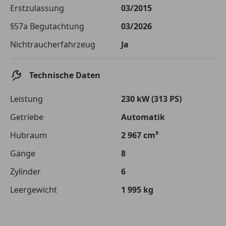
Die tatsächlichen Konditionen sind abhängig von Ihrer Bonität sowie
Erstzulassung
03/2015
von der von Ihnen gewählten Bank. Rückzahlungszeitraum 1-10
Jahre. Zinsspanne Sollzinssatz: 2,90% - 14,90%.
§57a Begutachtung
03/2026
Jetzt berechnen
Nichtraucherfahrzeug
Ja
Technische Daten
Leistung
230 kW (313 PS)
Getriebe
Automatik
Hubraum
2 967 cm³
Gänge
8
Zylinder
6
Leergewicht
1 995 kg