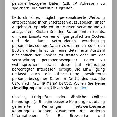
personenbezogene Daten (z.B. IP Adressen) zu
CO₂-Emissionen
179 g/km (komb.)
speichern und darauf zuzugreifen.
Dadurch ist es möglich, personalisierte Werbung
Ausstattung
entsprechend Ihren Interessen auszuspielen, unser
Angebot zu optimieren und dessen Verwendung zu
analysieren. Klicken Sie den Button unten rechts,
Komfort
Mehr anzeigen
um dem Einsatz von einwilligungspflichten Cookies
und der damit verbundenen Verarbeitung
Armlehne
personenbezogener Daten zuzustimmen oder den
Einparkhilfe
Farbe und Innenausstattung
Button unten links, um eine detaillierte Auswahl
Einparkhilfe Sensoren hinten
hinsichtlich der Cookies zu treffen oder um der
Verarbeitung personenbezogener Daten zu
Einparkhilfe Sensoren vorne
Außenfarbe
Schwarz
widersprechen, soweit diese auf Grundlage
Elektrische Fensterheber
berechtigter Interessen erfolgt. Die Einwilligung
Farbe laut Hersteller
Mythosschwarz
Elektrische Heckklappe
umfasst auch die Übermittlung bestimmter
Metallic
personenbezogener Daten in Drittländer, u.a. die
Elektrische Seitenspiegel
USA, nach Art. 49 (1) (a) DSGVO. Wollen Sie
keine
Elektrische Sitze
Lackierung
Andere
Einwilligung
erteilen, klicken Sie bitte
hier
.
Getönte Scheiben
Farbe der
Sonstige
Cookies, Endgeräte- oder ähnliche Online-
Klimaautomatik
Kennungen (z. B. login-basierte Kennungen, zufällig
Innenausstattung
Lederausstattung
generierte Kennungen, netzwerkbasierte
Lederlenkrad
Kennungen) können zusammen mit anderen
Innenausstattung
Vollleder
Informationen (z. B. Browsertyp und
Lichtsensor