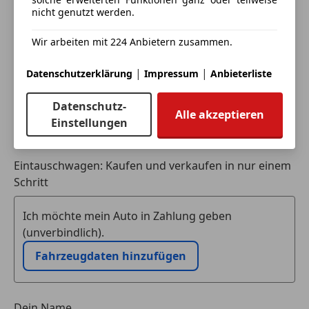
Deine Nachricht
nicht genutzt werden.
Wir arbeiten mit 224 Anbietern zusammen.
|
|
Datenschutzerklärung
Impressum
Anbieterliste
Datenschutz-
Alle akzeptieren
Einstellungen
Eintauschwagen: Kaufen und verkaufen in nur einem
Schritt
Ich möchte mein Auto in Zahlung geben
(unverbindlich).
Fahrzeugdaten hinzufügen
Dein Name