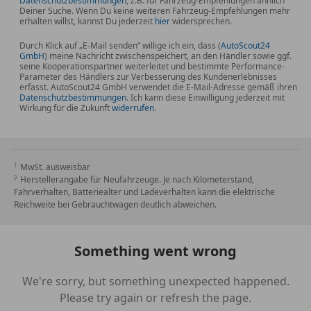
Datenschutzbestimmungen
, z.B. für Fahrzeug-Empfehlungen ähnlich
Deiner Suche. Wenn Du keine weiteren Fahrzeug-Empfehlungen mehr
erhalten willst, kannst Du jederzeit
hier
widersprechen.
Durch Klick auf „E-Mail senden“ willige ich ein, dass (
AutoScout24
GmbH
) meine Nachricht zwischenspeichert, an den Händler sowie ggf.
seine Kooperationspartner weiterleitet und bestimmte Performance-
Parameter des Händlers zur Verbesserung des Kundenerlebnisses
erfasst. AutoScout24 GmbH verwendet die E-Mail-Adresse gemäß ihren
Datenschutzbestimmungen
. Ich kann diese Einwilligung jederzeit mit
Wirkung für die Zukunft
widerrufen
.
MwSt. ausweisbar
Herstellerangabe für Neufahrzeuge. Je nach Kilometerstand,
Fahrverhalten, Batteriealter und Ladeverhalten kann die elektrische
Reichweite bei Gebrauchtwagen deutlich abweichen.
Something went wrong
We're sorry, but something unexpected happened.
Please try again or refresh the page.