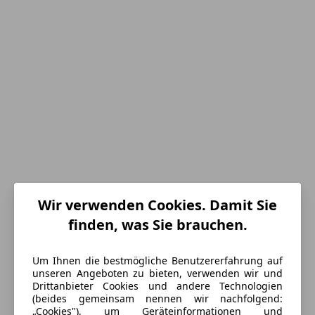
Wir verwenden Cookies. Damit Sie
Energieverbrauch
finden, was Sie brauchen.
Schadstoffklasse
Euro 5
Um Ihnen die bestmögliche Benutzererfahrung auf
unseren Angeboten zu bieten, verwenden wir und
Kraftstoff
Diesel
Drittanbieter Cookies und andere Technologien
(beides gemeinsam nennen wir nachfolgend:
Kraftstoffverbrauch
6,80
l/100 km (komb.)
„Cookies"), um Geräteinformationen und