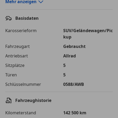
Autokredit-Rechner von durchblicker.at
Mehr anzeigen
Einfach Rate berechnen und günstige Konditionen
finden!
Basisdaten
Autokredit vergleichen
Karosserieform
SUV/Geländewagen/Pic
kup
Laufzeit
120 Monate
Fahrzeugart
Gebraucht
Kreditbetrag
€ 24 000,-
Antriebsart
Allrad
Zu zahlender
€ 33 811,-
Sitzplätze
5
Gesamtbetrag
Türen
5
Einberechnete Gebühren
€ 0,-
Schlüsselnummer
0588/AWB
Effektivzinsatz
7,50 %
Sollzinssatz
7,25 %
Fahrzeughistorie
Monatliche Rate
€ 281,76
Kilometerstand
142 500 km