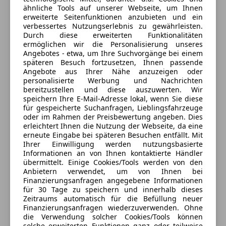
CMC Automobile
seine umfangreiche Aus.
Zentralverriegelung
ähnliche Tools auf unserer Webseite, um Ihnen
5
Sterne
erweiterte Seitenfunktionen anzubieten und ein
Sternebewertung 5 von 5
Extras
verbessertes Nutzungserlebnis zu gewährleisten.
(100% Weiterempfehlungen)
Durch diese erweiterten Funktionalitäten
Anbieter auf AutoScout24 seit 2022
Alufelgen (19")
ermöglichen wir die Personalisierung unseres
Kontaktieren Sie uns für weitere Details oder eine
Angebotes - etwa, um Ihre Suchvorgänge bei einem
Anhängerkupplung
Autohandel
späteren Besuch fortzusetzen, Ihnen passende
Probefahrt!
Dachreling
Angebote aus Ihrer Nähe anzuzeigen oder
Geschlossen
Elektronische Parkbremse
personalisierte Werbung und Nachrichten
Was uns ausmacht:
Öffnet um 9:00 Sa.
bereitzustellen und diese auszuwerten. Wir
Innenspiegel automatisch abblendend
speichern Ihre E-Mail-Adresse lokal, wenn Sie diese
Kompetente Beratung und schnelle Abwicklung
Albin-Brunec-Straße 2-4
,
Schaltwippen
für gespeicherte Suchanfragen, Lieblingsfahrzeuge
2442 Unterwaltersdorf, AT
Flexible Finanzierungsoptionen
Scheinwerferreinigung
oder im Rahmen der Preisbewertung angeben. Dies
Irrtümer, Änderungen und Zwischenverkauf
erleichtert Ihnen die Nutzung der Webseite, da eine
Spoiler
Kontakt
erneute Eingabe bei späteren Besuchen entfällt. Mit
vorbehalten. Zubehörangaben ohne Gewähr!
Sportfahrwerk
Ihrer Einwilligung werden nutzungsbasierte
Kontaktieren Sie uns noch heute und finden Sie Ihr
Enes Camci
Sportpaket
Informationen an von Ihnen kontaktierte Händler
Wunschfahrzeug!
übermittelt. Einige Cookies/Tools werden von den
Sportsitze
Anbietern verwendet, um von Ihnen bei
Winterreifen
Alle Fahrzeuge des Anbieters
Finanzierungsanfragen angegebene Informationen
für 30 Tage zu speichern und innerhalb dieses
Zeitraums automatisch für die Befüllung neuer
Finanzierungsanfragen wiederzuverwenden. Ohne
Anbieter kontaktieren
die Verwendung solcher Cookies/Tools können
solche erweiterten Funktionen ganz oder teilweise