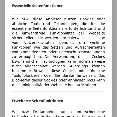
Sicherheit
Essentielle Seitenfunktionen
ABS
Versicherung
Wir bzw. diese Anbieter nutzen Cookies oder
Abstandstempomat
ähnliche Tools und Technologien, die für die
Highlights zum Fahrzeug:
Alarmanlage
Kfz-Versicherung
essentielle Seitenfunktionen erforderlich sind und
Beifahrerairbag
die einwandfreie Funktionalität der Webseite
-Sitzheizung
sicherstellen. Sie werden normalerweise als Folge
ESP
Versicherungsschutz an Ihre Bedürfnisse
von Nutzeraktivitäten genutzt, um wichtige
-Volleder Sportsitze
Fahrerairbag
anpassen
Funktionen wie das Setzen und Aufrechterhalten
-Panorama
Isofix
von Anmeldedaten oder Datenschutzeinstellungen
Freischaden-Gutschein ab Stufe 0
-Rote Bremssättel
zu ermöglichen. Die Verwendung dieser Cookies
Kopfairbag
bzw. ähnlicher Technologien kann normalerweise
-Keless-GO
Auto einfach online versichern & Rabatt holen
Nebelscheinwerfer
nicht abgeschaltet werden. Allerdings können
-Elektrische Heckklappe
Reifendruckkontrollsystem
bestimmte Browser diese Cookies oder ähnliche
-Bang & Olufsen Premium-Sound-System
Tools blockieren oder Sie darauf hinweisen. Das
Seitenairbag
Blockieren dieser Cookies oder ähnlicher Tools kann
-Sport-Fahrwerk S / RS
Jetzt berechnen
Servolenkung
die Funktionalität der Webseite beeinträchtigen.
-Abstandstempomat
Spurhalteassistent
-Multifunktions-Sportlenkrad mit Schaltwippen
Tagfahrlicht
vieles vieles mehr ..
Erweiterte Seitenfunktionen
Traktionskontrolle
Verkäufer
Händler
Wegfahrsperre
Wir bzw. Drittanbieter nutzen unterschiedliche
Das Fahrzeug überzeugt durch seinen Top-Zustand,
Xenonscheinwerfer
technologische Mittel, darunter u.a. Cookies und