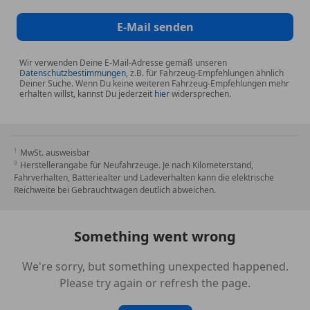
Lehnenwangenverstellung
* Zentralverriegelung mit Fernbedienung
E-Mail senden
Multimedia
Wir verwenden Deine E-Mail-Adresse gemäß unseren
* Bluetooth Freisprecheinrichtung
Datenschutzbestimmungen
, z.B. für Fahrzeug-Empfehlungen ähnlich
Deiner Suche. Wenn Du keine weiteren Fahrzeug-Empfehlungen mehr
* Bordcomputer
erhalten willst, kannst Du jederzeit
hier
widersprechen.
* DAB-Tuner
* Radio
* Touchscreen
* USB-Anschluss
MwSt. ausweisbar
Herstellerangabe für Neufahrzeuge. Je nach Kilometerstand,
Fahrverhalten, Batteriealter und Ladeverhalten kann die elektrische
Licht und Sicht
Reichweite bei Gebrauchtwagen deutlich abweichen.
* Abgedunkelte Scheiben
* Ambientebeleuchtung
Something went wrong
* Außenspiegel elektr. verstellbar
* Innenspiegel mit Abblendautomatik
We're sorry, but something unexpected happened.
* LED-Nebelscheinwerfer
Please try again or refresh the page.
* LED-Tagfahrlicht
* Lichtsensor