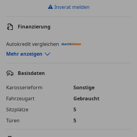
⚠
Inserat melden
Finanzierung
Autokredit vergleichen
Autokredit-Rechner von durchblicker.at
Mehr anzeigen
Einfach Rate berechnen und günstige Konditionen
finden!
Basisdaten
Autokredit vergleichen
Karosserieform
Sonstige
Laufzeit
120 Monate
Fahrzeugart
Gebraucht
Sitzplätze
5
Kreditbetrag
€ 29 000,-
Türen
5
Zu zahlender
€ 40 855,-
Gesamtbetrag