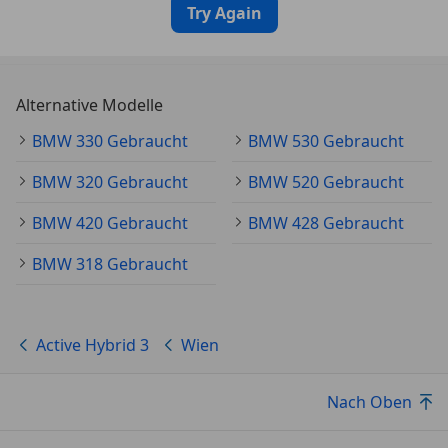
* Regensensor
Try Again
Sicherheit
* Anti-Blockier-System (ABS)
Alternative Modelle
* Auffahrwarnsystem mit Bremsfunktion
* Beifahrerairbag
BMW 330 Gebraucht
BMW 530 Gebraucht
* Elektronisches Stabilitäts-Programm
* Fahrerairbag
BMW 320 Gebraucht
BMW 520 Gebraucht
* Isofix-Aufnahmen für Kindersitz anRücksitz
BMW 420 Gebraucht
BMW 428 Gebraucht
* Kopfairbag
* M Sportbremsen
BMW 318 Gebraucht
* Reifendruckkontrollsystem
* Seitenairbag
* Traktionskontrolle
Active Hybrid 3
Wien
* Wegfahrsperre
Weiteres
Nach Oben
* Automatikgetriebe 8-Gang
* Metallic-Lackierung