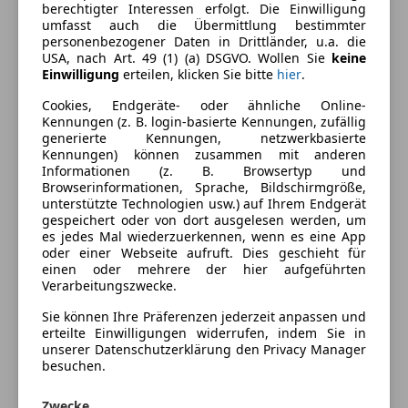
Farbe und Innenausstattung
berechtigter Interessen erfolgt. Die Einwilligung
umfasst auch die Übermittlung bestimmter
personenbezogener Daten in Drittländer, u.a. die
Außenfarbe
Schwarz
USA, nach Art. 49 (1) (a) DSGVO. Wollen Sie
keine
Einwilligung
erteilen, klicken Sie bitte
hier
.
Farbe der
Schwarz
Innenausstattung
Cookies, Endgeräte- oder ähnliche Online-
Kennungen (z. B. login-basierte Kennungen, zufällig
Innenausstattung
Vollleder
generierte Kennungen, netzwerkbasierte
Kennungen) können zusammen mit anderen
Informationen (z. B. Browsertyp und
Browserinformationen, Sprache, Bildschirmgröße,
Fahrzeugbeschreibung
unterstützte Technologien usw.) auf Ihrem Endgerät
gespeichert oder von dort ausgelesen werden, um
Super Angebot
es jedes Mal wiederzuerkennen, wenn es eine App
oder einer Webseite aufruft. Dies geschieht für
einen oder mehrere der hier aufgeführten
6 Monate Rest Garantie (Autohero)
Verarbeitungszwecke.
Sie können Ihre Präferenzen jederzeit anpassen und
Außen und Innen
erteilte Einwilligungen widerrufen, indem Sie in
unserer Datenschutzerklärung den Privacy Manager
besuchen.
Fahrzeugklasse Limousine
Türen 4
Zwecke