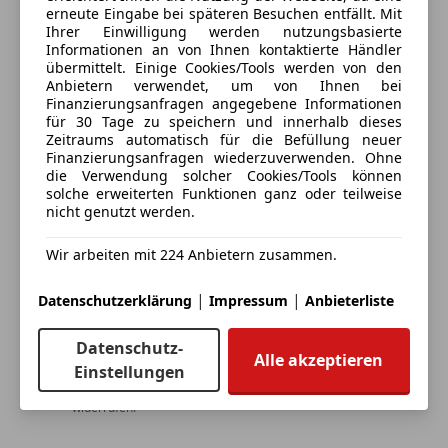
3 ähnliche Fahrzeuge gefunden
erneute Eingabe bei späteren Besuchen entfällt. Mit
* Schiebedach
Ich erlaube den Händlern dieser
Ihrer Einwilligung werden nutzungsbasierte
* Sitzheizung vorne
Fahrzeuge mich zu kontaktieren.
Informationen an von Ihnen kontaktierte Händler
* Spurverlassenswarnung
übermittelt. Einige Cookies/Tools werden von den
Anbietern verwendet, um von Ihnen bei
* Tempomat
Dein Name
Finanzierungsanfragen angegebene Informationen
* Verkehrszeichenerkennung
für 30 Tage zu speichern und innerhalb dieses
* Volldigitales Kombiinstrument
Zeitraums automatisch für die Befüllung neuer
Finanzierungsanfragen wiederzuverwenden. Ohne
die Verwendung solcher Cookies/Tools können
Komtort
Deine E-Mail
solche erweiterten Funktionen ganz oder teilweise
* 3-Zonen Klimaautomatik
nicht genutzt werden.
* Berganfahrhilfe
Wir arbeiten mit 224 Anbietern zusammen.
* Elektrische Fensterheber
Deine Telefonnummer (optional)
* Elektrische Parkbremse
|
|
Datenschutzerklärung
Impressum
Anbieterliste
* Fahrerlebnisschalter
* Leder-Multifunktionslenkrad
Datenschutz-
* Mittelarmlehne
Alle akzeptieren
Ich möchte auf meine Interessen zugeschnittene Angebote und
Einstellungen
* Rücksitzlehne geteilt/klappbar
Neuigkeiten der AutoScout24 GmbH per E-Mail erhalten. Ich
kann diese
Einwilligung
jederzeit mit Wirkung für die Zukunft
* Schaltwippen
widerrufen.
* Sportsitze mit elektrischer