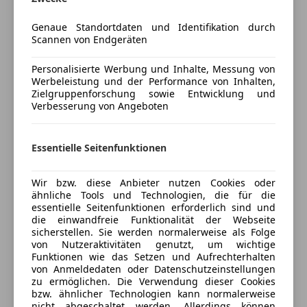
Anzahl Sitzplätze 5
Farbe Schwarz
Genaue Standortdaten und Identifikation durch
Polsterung Leder (Polster Original)
Mehr anzeigen
Scannen von Endgeräten
Reifensaison Ganz Jahres Reifen (Neu)
Personalisierte Werbung und Inhalte, Messung von
Versicherung
Werbeleistung und der Performance von Inhalten,
Motor, Antrieb und Verbrauch
Zielgruppenforschung sowie Entwicklung und
Verbesserung von Angeboten
Kfz-Versicherung
Originalmotor Ja
Antriebsart Heckantrieb
Essentielle Seitenfunktionen
Versicherungsschutz an Ihre Bedürfnisse
Hubraum 1998 ccm
anpassen
Verbrauch 1.5 l/100 km (kombiniert)
Wir bzw. diese Anbieter nutzen Cookies oder
Schadstoffklasse EURO 6d
Freischaden-Gutschein ab Stufe 0
ähnliche Tools und Technologien, die für die
CO2-Ausstoß 35 g/km
essentielle Seitenfunktionen erforderlich sind und
Auto einfach online versichern & Rabatt holen
die einwandfreie Funktionalität der Webseite
sicherstellen. Sie werden normalerweise als Folge
Fahrzeughistorie
von Nutzeraktivitäten genutzt, um wichtige
Jetzt berechnen
Funktionen wie das Setzen und Aufrechterhalten
Herkunftsland Österreich
von Anmeldedaten oder Datenschutzeinstellungen
zu ermöglichen. Die Verwendung dieser Cookies
Anzahl Schlüssel 2
bzw. ähnlicher Technologien kann normalerweise
Fahrzeugzustand Unfallfrei
nicht abgeschaltet werden. Allerdings können