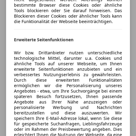
Letzter Service am 27.06.2025
Verkäufer
Privat
bestimmte Browser diese Cookies oder ähnliche
Tools blockieren oder Sie darauf hinweisen. Das
Blockieren dieser Cookies oder ähnlicher Tools kann
1110 wien, AT
Gewerbliche Nutzung Nein
die Funktionalität der Webseite beeinträchtigen.
MwSt-Typ Nicht ausweisbar
Kontakt
$57a-Begutachtung gültig bis 01.08.2026
Erweiterte Seitenfunktionen
Fahrzeug-Identifizierung
Wir bzw. Drittanbieter nutzen unterschiedliche
Bestandsnummer
Anbieter kontaktieren
technologische Mittel, darunter u.a. Cookies und
TX83791
ähnliche Tools auf unserer Webseite, um Ihnen
erweiterte Seitenfunktionen anzubieten und ein
Deine Nachricht
verbessertes Nutzungserlebnis zu gewährleisten.
Highlights
Durch diese erweiterten Funktionalitäten
19" Leichtmetallfelgen
ermöglichen wir die Personalisierung unseres
* Einparkhilfe vorne und hinten
Angebotes - etwa, um Ihre Suchvorgänge bei einem
späteren Besuch fortzusetzen, Ihnen passende
* Fernlichtassistent
Angebote aus Ihrer Nähe anzuzeigen oder
* Geschwindigkeitsbegrenzer
personalisierte Werbung und Nachrichten
* LED-Scheinwerfer
bereitzustellen und diese auszuwerten. Wir
speichern Ihre E-Mail-Adresse lokal, wenn Sie diese
* M-Sportpaket
für gespeicherte Suchanfragen, Lieblingsfahrzeuge
* Navigationssystem
oder im Rahmen der Preisbewertung angeben. Dies
* Rückfahrkamera
erleichtert Ihnen die Nutzung der Webseite, da eine