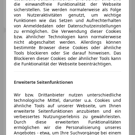
die einwandfreie Funktionalität der Webseite
sicherstellen. Sie werden normalerweise als Folge
von Nutzeraktivitäten genutzt, um wichtige
Privat
Funktionen wie das Setzen und Aufrechterhalten
AT-1110 wien
Merk
von Anmeldedaten oder Datenschutzeinstellungen
zu ermöglichen. Die Verwendung dieser Cookies
bzw. ähnlicher Technologien kann normalerweise
BMW Active Hybrid 3
M
nicht abgeschaltet werden. Allerdings können
Sport Paket
bestimmte Browser diese Cookies oder ähnliche
Tools blockieren oder Sie darauf hinweisen. Das
Blockieren dieser Cookies oder ähnlicher Tools kann
die Funktionalität der Webseite beeinträchtigen.
€ 31 000
Erweiterte Seitenfunktionen
Wir bzw. Drittanbieter nutzen unterschiedliche
technologische Mittel, darunter u.a. Cookies und
ähnliche Tools auf unserer Webseite, um Ihnen
erweiterte Seitenfunktionen anzubieten und ein
05/2020
100 000 km
Elektro/Benzin
verbessertes Nutzungserlebnis zu gewährleisten.
215 kW (292 PS)
Durch diese erweiterten Funktionalitäten
ermöglichen wir die Personalisierung unseres
Angebotes - etwa, um Ihre Suchvorgänge bei einem