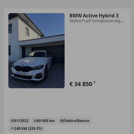
BMW Active Hybrid 3
Keyless*Led*Gestigsteuerung*M-
Paket*Carbon
€ 34 850
1
01/2022
69 000 km
Elektro/Benzin
240 kW (326 PS)