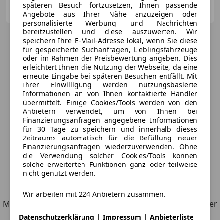
Privat
späteren Besuch fortzusetzen, Ihnen passende
AT-3392 Dunkelsteinerwald
Merk
Angebote aus Ihrer Nähe anzuzeigen oder
personalisierte Werbung und Nachrichten
bereitzustellen und diese auszuwerten. Wir
speichern Ihre E-Mail-Adresse lokal, wenn Sie diese
für gespeicherte Suchanfragen, Lieblingsfahrzeuge
oder im Rahmen der Preisbewertung angeben. Dies
erleichtert Ihnen die Nutzung der Webseite, da eine
erneute Eingabe bei späteren Besuchen entfällt. Mit
Ihrer Einwilligung werden nutzungsbasierte
Informationen an von Ihnen kontaktierte Händler
übermittelt. Einige Cookies/Tools werden von den
Anbietern verwendet, um von Ihnen bei
Finanzierungsanfragen angegebene Informationen
für 30 Tage zu speichern und innerhalb dieses
Zeitraums automatisch für die Befüllung neuer
Finanzierungsanfragen wiederzuverwenden. Ohne
die Verwendung solcher Cookies/Tools können
solche erweiterten Funktionen ganz oder teilweise
nicht genutzt werden.
6
Angebote
für BMW Active Hybrid 3
Wir arbeiten mit 224 Anbietern zusammen.
Möchtest du automatisch über neue Fahrzeuge zu deiner
Suche informiert werden?
|
|
Datenschutzerklärung
Impressum
Anbieterliste