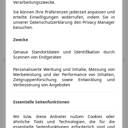
Verarbeitungszwecke.
Sie können Ihre Präferenzen jederzeit anpassen und
erteilte Einwilligungen widerrufen, indem Sie in
unserer Datenschutzerklärung den Privacy Manager
04/2021
99 137 km
Elektro/Benzin
besuchen.
215 kW (292 PS)
Zwecke
Privat
AT-2511 Pfaffstätten
Genaue Standortdaten und Identifikation durch
Merk
Scannen von Endgeräten
BMW Active Hybrid 3
Personalisierte Werbung und Inhalte, Messung von
M
Sport G20
Werbeleistung und der Performance von Inhalten,
Zielgruppenforschung sowie Entwicklung und
€ 29 000
1
Verbesserung von Angeboten
Essentielle Seitenfunktionen
Wir bzw. diese Anbieter nutzen Cookies oder
07/2020
77 311 km
Elektro/Benzin
ähnliche Tools und Technologien, die für die
essentielle Seitenfunktionen erforderlich sind und
185 kW (252 PS)