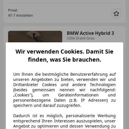
Privat
AT-7 Amstetten
Merk
BMW Active Hybrid 3
330e Dravit Grau
Wir verwenden Cookies. Damit Sie
finden, was Sie brauchen.
Um Ihnen die bestmögliche Benutzererfahrung auf
unseren Angeboten zu bieten, verwenden wir und
Drittanbieter Cookies und andere Technologien
(beides gemeinsam nennen wir nachfolgend:
„Cookies"), um Geräteinformationen und
€ 42 000
personenbezogene Daten (z.B. IP Adressen) zu
speichern und darauf zuzugreifen.
Dadurch ist es möglich, personalisierte Werbung
entsprechend Ihren Interessen auszuspielen, unser
Angebot zu optimieren und dessen Verwendung zu