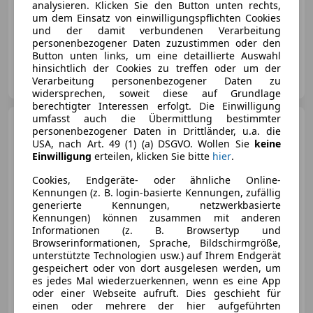
analysieren. Klicken Sie den Button unten rechts,
06/2020
100 000 km
Elektro/Benzin
um dem Einsatz von einwilligungspflichten Cookies
und der damit verbundenen Verarbeitung
215 kW (292 PS)
personenbezogener Daten zuzustimmen oder den
Button unten links, um eine detaillierte Auswahl
hinsichtlich der Cookies zu treffen oder um der
Privat
Verarbeitung personenbezogener Daten zu
AT-7051 Großhöflein
Merk
widersprechen, soweit diese auf Grundlage
berechtigter Interessen erfolgt. Die Einwilligung
umfasst auch die Übermittlung bestimmter
BMW Active Hybrid 3
personenbezogener Daten in Drittländer, u.a. die
330e m-paket+ / individual
USA, nach Art. 49 (1) (a) DSGVO. Wollen Sie
keine
Einwilligung
erteilen, klicken Sie bitte
hier
.
Cookies, Endgeräte- oder ähnliche Online-
Kennungen (z. B. login-basierte Kennungen, zufällig
generierte Kennungen, netzwerkbasierte
Kennungen) können zusammen mit anderen
Informationen (z. B. Browsertyp und
Browserinformationen, Sprache, Bildschirmgröße,
unterstützte Technologien usw.) auf Ihrem Endgerät
gespeichert oder von dort ausgelesen werden, um
es jedes Mal wiederzuerkennen, wenn es eine App
€ 31 990
1
oder einer Webseite aufruft. Dies geschieht für
einen oder mehrere der hier aufgeführten