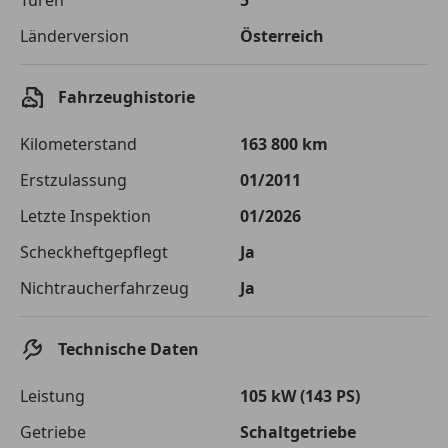
Sollzinssatz
9,99 %
Länderversion
Österreich
Monatliche Rate
€ 105,79
Der Kreditrechner enthält repräsentative Werte, zu denen wir
Fahrzeughistorie
typischerweise Kredite vergeben. Der Sollzinssatz ist
bonitätsabhängig. Laufzeit mindestens 12, höchstens 120 Monate.
Kilometerstand
163 800 km
Gültig für Neukunden bei Online-Abschluss. Erfüllung banküblicher
Bonitätskriterien vorausgesetzt.
Erstzulassung
01/2011
Letzte Inspektion
01/2026
Jetzt berechnen
Scheckheftgepflegt
Ja
Nichtraucherfahrzeug
Ja
Technische Daten
Leistung
105 kW (143 PS)
Getriebe
Schaltgetriebe