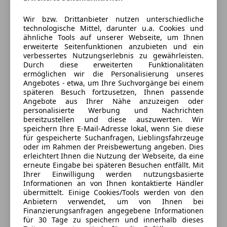
- Multifunktionslenkrad
Zentralverriegelung
- Panoramadach
Wir bzw. Drittanbieter nutzen unterschiedliche
Zentralverriegelung mit Funkfernbedienung
technologische Mittel, darunter u.a. Cookies und
- Radio
Jetzt berechnen
ähnliche Tools auf unserer Webseite, um Ihnen
Extras
- Regensensor
erweiterte Seitenfunktionen anzubieten und ein
- Reifendruckkontrollsystem
verbessertes Nutzungserlebnis zu gewährleisten.
Alufelgen
Durch diese erweiterten Funktionalitäten
- Seitenairbag
Dachreling
ermöglichen wir die Personalisierung unseres
Verkäufer
Händler
- Servolenkung
Angebotes - etwa, um Ihre Suchvorgänge bei einem
Sommerreifen
- Sitzheizung
späteren Besuch fortzusetzen, Ihnen passende
Sportsitze
Angebote aus Ihrer Nähe anzuzeigen oder
MAT Autohandel
- Sommerreifen
Winterreifen
personalisierte Werbung und Nachrichten
- Start/Stop Automatik
4,5
Sterne
bereitzustellen und diese auszuwerten. Wir
Sternebewertung 4.5 von 5
- Wegfahrsperre
(66% Weiterempfehlungen)
speichern Ihre E-Mail-Adresse lokal, wenn Sie diese
für gespeicherte Suchanfragen, Lieblingsfahrzeuge
- Winterreifen
Anbieter auf AutoScout24 seit 2024
oder im Rahmen der Preisbewertung angeben. Dies
- Zentralverriegelung mit Funkfernbedienung
erleichtert Ihnen die Nutzung der Webseite, da eine
St. Peter Straße 7
,
erneute Eingabe bei späteren Besuchen entfällt. Mit
6700 Bludenz, AT
Ihrer Einwilligung werden nutzungsbasierte
* attraktive Finanzierungsmöglichkeiten mit oder
Informationen an von Ihnen kontaktierte Händler
ohne Anzahlung
übermittelt. Einige Cookies/Tools werden von den
Kontakt
* Inzahlungnahme Tausch ihres Gebrauchten
Anbietern verwendet, um von Ihnen bei
Taner Atsiz
Finanzierungsanfragen angegebene Informationen
möglich
für 30 Tage zu speichern und innerhalb dieses
* österreichweite Zustellung gegen Aufzahlung