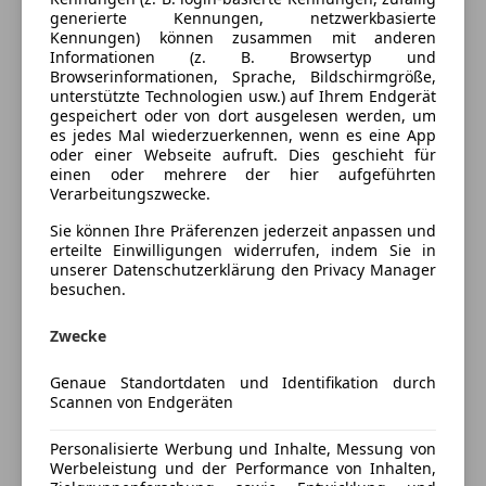
Elektrische Fensterheber
generierte Kennungen, netzwerkbasierte
Farbe laut Hersteller
SPARKLING BRONZE
Elektrische Seitenspiegel
Kennungen) können zusammen mit anderen
METALLIC
Informationen (z. B. Browsertyp und
Getönte Scheiben
Browserinformationen, Sprache, Bildschirmgröße,
Klimaautomatik
Lackierung
Metallic
unterstützte Technologien usw.) auf Ihrem Endgerät
Lederausstattung
gespeichert oder von dort ausgelesen werden, um
Farbe der
Beige
es jedes Mal wiederzuerkennen, wenn es eine App
Lederlenkrad
Innenausstattung
oder einer Webseite aufruft. Dies geschieht für
Lichtsensor
einen oder mehrere der hier aufgeführten
Multifunktionslenkrad
Innenausstattung
Vollleder
Verarbeitungszwecke.
Panoramadach
Sie können Ihre Präferenzen jederzeit anpassen und
Regensensor
erteilte Einwilligungen widerrufen, indem Sie in
Fahrzeugbeschreibung
Sitzheizung
unserer Datenschutzerklärung den Privacy Manager
besuchen.
Start/Stop-Automatik
BMW X1
teilb. Rücksitzbank
18d xDrive Österreich-Paket
Zwecke
Unterhaltung/Media
Genaue Standortdaten und Identifikation durch
*Pickerl bis 01/2027*
Bordcomputer
Scannen von Endgeräten
*Neu Vorgeführt*
CD
*Servicegepflegt*
Freisprecheinrichtung
Personalisierte Werbung und Inhalte, Messung von
*8 Fach bereift*
Werbeleistung und der Performance von Inhalten,
MP3