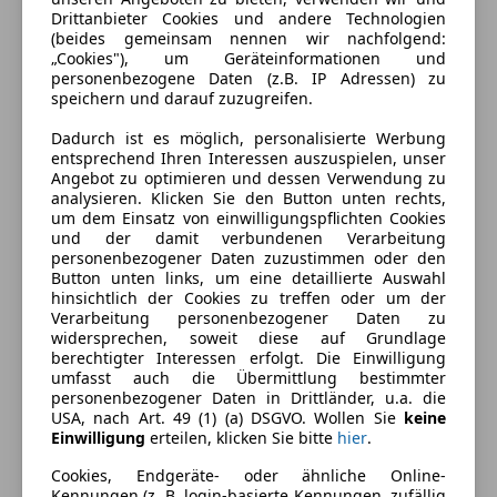
Drittanbieter Cookies und andere Technologien
(beides gemeinsam nennen wir nachfolgend:
„Cookies"), um Geräteinformationen und
Energieverbrauch
personenbezogene Daten (z.B. IP Adressen) zu
speichern und darauf zuzugreifen.
Schadstoffklasse
Euro 5
Dadurch ist es möglich, personalisierte Werbung
Kraftstoff
Diesel
entsprechend Ihren Interessen auszuspielen, unser
Angebot zu optimieren und dessen Verwendung zu
Kraftstoffverbrauch
5,70
l/100 km (komb.)
analysieren. Klicken Sie den Button unten rechts,
um dem Einsatz von einwilligungspflichten Cookies
CO₂-Emissionen
150 g/km (komb.)
und der damit verbundenen Verarbeitung
personenbezogener Daten zuzustimmen oder den
Button unten links, um eine detaillierte Auswahl
hinsichtlich der Cookies zu treffen oder um der
Ausstattung
Verarbeitung personenbezogener Daten zu
widersprechen, soweit diese auf Grundlage
Komfort
berechtigter Interessen erfolgt. Die Einwilligung
Mehr anzeigen
umfasst auch die Übermittlung bestimmter
Armlehne
personenbezogener Daten in Drittländer, u.a. die
USA, nach Art. 49 (1) (a) DSGVO. Wollen Sie
keine
Berganfahrassistent
Farbe und Innenausstattung
Einwilligung
erteilen, klicken Sie bitte
hier
.
Einparkhilfe
Cookies, Endgeräte- oder ähnliche Online-
Einparkhilfe Sensoren hinten
Außenfarbe
Braun
Kennungen (z. B. login-basierte Kennungen, zufällig