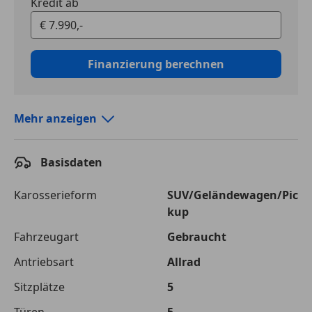
Kredit ab
Finanzierung berechnen
Mehr anzeigen
Autokredit vergleichen
Basisdaten
Laufzeit
120 Monate
Kreditbetrag
€ 7 990,-
Karosserieform
SUV/Geländewagen/Pic
kup
Zu zahlender
€ 12 695,-
Fahrzeugart
Gebraucht
Gesamtbetrag
Antriebsart
Allrad
Einberechnete Gebühren
€ 0,-
Sitzplätze
5
Effektivzinsatz
10,52 %
Türen
5