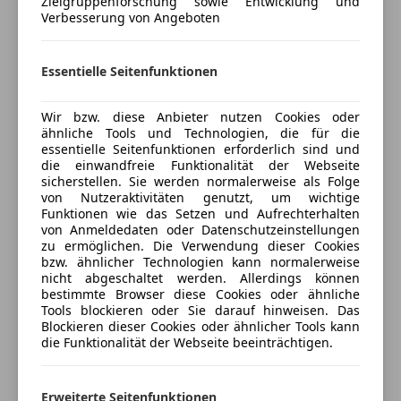
Zielgruppenforschung sowie Entwicklung und
Radio
Verbesserung von Angeboten
Serienausstattung:
USB
- ABS
Sicherheit
- Allrad
Essentielle Seitenfunktionen
Mehr anzeigen
- Alufelgen
ABS
- Armlehne
Wir bzw. diese Anbieter nutzen Cookies oder
Airbag hinten
Preisbewertung
- Beifahrerairbag
ähnliche Tools und Technologien, die für die
Beifahrerairbag
essentielle Seitenfunktionen erforderlich sind und
- Berganfahrassistent
ESP
die einwandfreie Funktionalität der Webseite
Mehr anzeigen
- CD
sicherstellen. Sie werden normalerweise als Folge
Fahrerairbag
- Einparkhilfe Sensoren
von Nutzeraktivitäten genutzt, um wichtige
Isofix
Funktionen wie das Setzen und Aufrechterhalten
- Elektr. Seitenspiegel
Kopfairbag
Versicherung
von Anmeldedaten oder Datenschutzeinstellungen
- Elektr. Fensterheber
zu ermöglichen. Die Verwendung dieser Cookies
Nebelscheinwerfer
- ESP
bzw. ähnlicher Technologien kann normalerweise
Notbremsassistent
Kfz-Versicherung
nicht abgeschaltet werden. Allerdings können
- Fahrerairbag
Reifendruckkontrollsystem
bestimmte Browser diese Cookies oder ähnliche
- Freisprecheinrichtung
Tools blockieren oder Sie darauf hinweisen. Das
Seitenairbag
Versicherungsschutz an Ihre Bedürfnisse
- Isofix
Blockieren dieser Cookies oder ähnlicher Tools kann
Servolenkung
anpassen
die Funktionalität der Webseite beeinträchtigen.
- Klimaautomatik
Tagfahrlicht
Freischaden-Gutschein ab Stufe 0
- Lederlenkrad
Traktionskontrolle
- MP3
Erweiterte Seitenfunktionen
Auto einfach online versichern & Rabatt holen
Wegfahrsperre