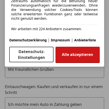
Zeitraums automatisch für die Befüllung neuer
Alle Fahrzeuge des Anbieters
möglich
Finanzierungsanfragen wiederzuverwenden. Ohne
die Verwendung solcher Cookies/Tools können
* Tippfehler & Irrtümer vorbehalten!
solche erweiterten Funktionen ganz oder teilweise
nicht genutzt werden.
Anbieter kontaktieren
MAT Autohandel
St. Peterstraße 7
Wir arbeiten mit 224 Anbietern zusammen.
Deine Nachricht
A-6700 Bludenz
|
|
Tel: 0676 533 2009
Datenschutzerklärung
Impressum
Anbieterliste
Datenschutz-
Alle akzeptieren
Einstellungen
Eintauschwagen: Kaufen und verkaufen in nur einem
Schritt
Ich möchte mein Auto in Zahlung geben