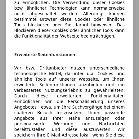
zu ermöglichen. Die Verwendung dieser Cookies
Vöcklabruck:
Jetzt berechnen
Abstandstempomat
bzw. ähnlicher Technologien kann normalerweise
Frank Schneider
Abstandswarner
nicht abgeschaltet werden. Allerdings können
07672/72355-33
bestimmte Browser diese Cookies oder ähnliche
Alarmanlage
Tools blockieren oder Sie darauf hinweisen. Das
f.schneider@ford4you-store.at
Beifahrerairbag
Blockieren dieser Cookies oder ähnlicher Tools kann
Verkäufer
Händler
ESP
die Funktionalität der Webseite beeinträchtigen.
Niklas Kölbl
Fahrerairbag
07672/72355-31
4you Store GmbH
Fernlichtassistent
Erweiterte Seitenfunktionen
n.koelbl@ford4you-store.at
Anbieter auf AutoScout24 seit 2024
Isofix
Kopfairbag
Wir bzw. Drittanbieter nutzen unterschiedliche
Verkauf
Für einen Besichtigungstermin oder eine Probefahrt
LED-Scheinwerfer
technologische Mittel, darunter u.a. Cookies und
bin ich gerne zu unseren Öffnungszeiten für Sie
Geschlossen
ähnliche Tools auf unserer Webseite, um Ihnen
Müdigkeitswarnsystem
erweiterte Seitenfunktionen anzubieten und ein
erreichbar.
Öffnet um 8:00
Notbremsassistent
verbessertes Nutzungserlebnis zu gewährleisten.
Ich erstelle Ihnen auch gerne ein attraktives
Ida Pfeiffer Straße 8
,
Notrufsystem
Durch diese erweiterten Funktionalitäten
Finanzierungs- und Versicherungsangebot.
4840 Vöcklabruck, AT
ermöglichen wir die Personalisierung unseres
Reifendruckkontrollsystem
Angebotes - etwa, um Ihre Suchvorgänge bei einem
Alle Angaben ohne Gewähr, vorbehaltlich
Seitenairbag
späteren Besuch fortzusetzen, Ihnen passende
Kontakt
Eingabefehler.
Servolenkung
Angebote aus Ihrer Nähe anzuzeigen oder
personalisierte Werbung und Nachrichten
Spurhalteassistent
bereitzustellen und diese auszuwerten. Wir
Alle Fahrzeuge des Anbieters
Tagfahrlicht
speichern Ihre E-Mail-Adresse lokal, wenn Sie diese
Sonderausstattungen: