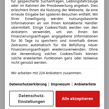
Totwinkel-Assistent
für gespeicherte Suchanfragen, Lieblingsfahrzeuge
*Lackierung: Agate Black Metallic
oder im Rahmen der Preisbewertung angeben. Dies
Traktionskontrolle
Anbieter kontaktieren
erleichtert Ihnen die Nutzung der Webseite, da eine
Verkehrszeichenerkennung
erneute Eingabe bei späteren Besuchen entfällt. Mit
Wegfahrsperre
Ihrer Einwilligung werden nutzungsbasierte
Deine Nachricht
Informationen an von Ihnen kontaktierte Händler
Zentralverriegelung
übermittelt. Einige Cookies/Tools werden von den
Anbietern verwendet, um von Ihnen bei
Extras
Finanzierungsanfragen angegebene Informationen
für 30 Tage zu speichern und innerhalb dieses
Alufelgen
Zeitraums automatisch für die Befüllung neuer
Innenspiegel automatisch abblendend
Finanzierungsanfragen wiederzuverwenden. Ohne
Sportsitze
die Verwendung solcher Cookies/Tools können
solche erweiterten Funktionen ganz oder teilweise
Sprachsteuerung
nicht genutzt werden.
Touchscreen
Wir arbeiten mit 224 Anbietern zusammen.
Eintauschwagen: Kaufen und verkaufen in nur einem
Schritt
|
|
Datenschutzerklärung
Impressum
Anbieterliste
Ich möchte mein Auto in Zahlung geben
Datenschutz-
Alle akzeptieren
(unverbindlich).
Einstellungen
Fahrzeugdaten hinzufügen