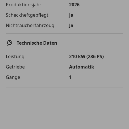
Die tatsächlichen Konditionen sind abhängig von Ihrer Bonität sowie
Produktionsjahr
2026
von der von Ihnen gewählten Bank. Rückzahlungszeitraum 1-10
Jahre. Zinsspanne Sollzinssatz: 2,90% - 14,90%.
Scheckheftgepflegt
Ja
Jetzt berechnen
Nichtraucherfahrzeug
Ja
Technische Daten
Leistung
210 kW (286 PS)
Getriebe
Automatik
Gänge
1