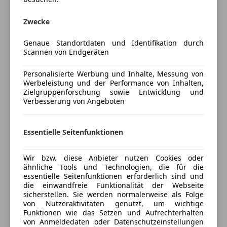
+ Wärmepumpe
Panoramadach
+ Ford SYNC 4 Navigationssystem
Mehr anzeigen
Regensensor
Zwecke
+ uvm.
Schlüssellose Zentralverriegelung
~~~~~~~~~~~~~~~~~~~~~~~~~~~~~~~~~~~~~~~~~~~
Sitzheizung
Genaue Standortdaten und Identifikation durch
Preisbewertung
Listenpreis: € 51.699,98
Scannen von Endgeräten
Tempomat
Aktionspreis bei Leasing: € 39.156,- inkl.
Mehr anzeigen
Unterhaltung/Media
Versicherungsbonus.
Personalisierte Werbung und Inhalte, Messung von
Werbeleistung und der Performance von Inhalten,
Aktionspreis gültig bei einer Finanzierung über die
Android Auto
Zielgruppenforschung sowie Entwicklung und
Ford Credit Bank.
Verbesserung von Angeboten
Apple CarPlay
Versicherung
Aktionspreis bei Barkauf: € 41.556,- inkl.
Bluetooth
Versicherungsbonus.
Bordcomputer
Kfz-Versicherung
Essentielle Seitenfunktionen
Aktionspreis gültig bei Barkauf.
DAB-Radio
~~~~~~~~~~~~~~~~~~~~~~~~~~~~~~~~~~~~~~~~~~~
Freisprecheinrichtung
Versicherungsschutz an Ihre Bedürfnisse
Wir bzw. diese Anbieter nutzen Cookies oder
Auch in anderen Farben und Ausstattungen
Induktionsladen für Smartphones
anpassen
ähnliche Tools und Technologien, die für die
verfügbar.
Radio
essentielle Seitenfunktionen erforderlich sind und
Freischaden-Gutschein ab Stufe 0
~~~~~~~~~~~~~~~~~~~~~~~~~~~~~~~~~~~~~~~~~~~
die einwandfreie Funktionalität der Webseite
Soundsystem
sicherstellen. Sie werden normalerweise als Folge
All Inkl. Paket (optional) Preis auf Anfrage
Auto einfach online versichern & Rabatt holen
von Nutzeraktivitäten genutzt, um wichtige
Sicherheit
~~~~~~~~~~~~~~~~~~~~~~~~~~~~~~~~~~~~~~~~~~~
Funktionen wie das Setzen und Aufrechterhalten
Ihr Ansprechpartner bei Ford 4you Store
von Anmeldedaten oder Datenschutzeinstellungen
ABS