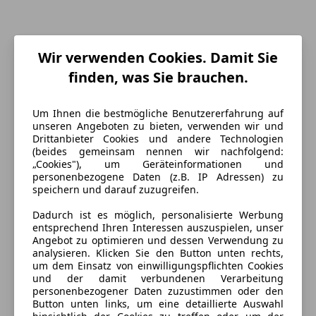
Wir verwenden Cookies. Damit Sie
finden, was Sie brauchen.
Um Ihnen die bestmögliche Benutzererfahrung auf
unseren Angeboten zu bieten, verwenden wir und
Drittanbieter Cookies und andere Technologien
Energieverbrauch
(beides gemeinsam nennen wir nachfolgend:
„Cookies"), um Geräteinformationen und
Kraftstoff
Elektro
personenbezogene Daten (z.B. IP Adressen) zu
speichern und darauf zuzugreifen.
CO₂-Emissionen
0 g/km (komb.)
Dadurch ist es möglich, personalisierte Werbung
entsprechend Ihren Interessen auszuspielen, unser
Angebot zu optimieren und dessen Verwendung zu
Ausstattung
analysieren. Klicken Sie den Button unten rechts,
um dem Einsatz von einwilligungspflichten Cookies
Komfort
Mehr anzeigen
und der damit verbundenen Verarbeitung
personenbezogener Daten zuzustimmen oder den
2-Zonen-Klimaautomatik
Button unten links, um eine detaillierte Auswahl