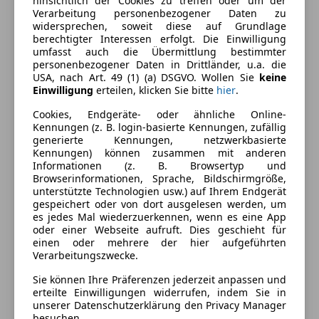
Armlehne
hinsichtlich der Cookies zu treffen oder um der
Farbe und Innenausstattung
Verarbeitung personenbezogener Daten zu
Beheizbares Lenkrad
widersprechen, soweit diese auf Grundlage
Berganfahrassistent
Außenfarbe
Schwarz
berechtigter Interessen erfolgt. Die Einwilligung
Einparkhilfe
umfasst auch die Übermittlung bestimmter
Farbe laut Hersteller
Agate-Black
personenbezogener Daten in Drittländer, u.a. die
Einparkhilfe Rückfahrkamera
USA, nach Art. 49 (1) (a) DSGVO. Wollen Sie
keine
Einparkhilfe Sensoren hinten
Lackierung
Metallic
Einwilligung
erteilen, klicken Sie bitte
hier
.
Einparkhilfe Sensoren vorne
Cookies, Endgeräte- oder ähnliche Online-
Elektrische Fensterheber
Kennungen (z. B. login-basierte Kennungen, zufällig
Fahrzeugbeschreibung
Elektrische Heckklappe
generierte Kennungen, netzwerkbasierte
Kennungen) können zusammen mit anderen
Elektrische Seitenspiegel
Zum Verkauf steht ein Ford Explorer Select 77kWh.
Informationen (z. B. Browsertyp und
Elektrische Sitze
Browserinformationen, Sprache, Bildschirmgröße,
~~~~~~~~~~~~~~~~~~~~~~~~~~~~~~~~~~~~~~~~~~~
Getönte Scheiben
unterstützte Technologien usw.) auf Ihrem Endgerät
Ausstattung zusätzlich:
gespeichert oder von dort ausgelesen werden, um
Klimaanlage
+ LED-Scheinwerfer
es jedes Mal wiederzuerkennen, wenn es eine App
Lederlenkrad
oder einer Webseite aufruft. Dies geschieht für
+ Rückfahrkamera
Lichtsensor
einen oder mehrere der hier aufgeführten
+ Komfort-Paket inkl. Ergonomie-Sitze
Verarbeitungszwecke.
Lordosenstütze
+ Vordersitze beheizt
Massagesitze
Sie können Ihre Präferenzen jederzeit anpassen und
+ Lederlenkrad beheizt
Multifunktionslenkrad
erteilte Einwilligungen widerrufen, indem Sie in
+ Seitenscheiben abgedunkelt
unserer Datenschutzerklärung den Privacy Manager
Navigationssystem
besuchen.