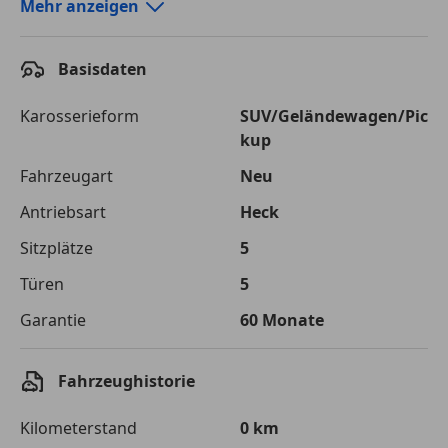
Autokredit-Rechner von durchblicker.at
Mehr anzeigen
Einfach Rate berechnen und günstige Konditionen
finden!
Basisdaten
Autokredit vergleichen
Karosserieform
SUV/Geländewagen/Pic
kup
Laufzeit
120 Monate
Fahrzeugart
Neu
Kreditbetrag
€ 41 600,-
Antriebsart
Heck
Zu zahlender
€ 58 607,-
Sitzplätze
5
Gesamtbetrag
Türen
5
Einberechnete Gebühren
€ 0,-
Garantie
60 Monate
Effektivzinsatz
7,50 %
Sollzinssatz
7,25 %
Fahrzeughistorie
Monatliche Rate
€ 488,39
Kilometerstand
0 km