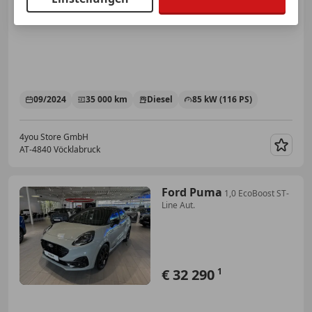
€ 23 590
1
09/2024
35 000 km
Diesel
85 kW (116 PS)
4you Store GmbH
AT-4840 Vöcklabruck
Merk
Ford Puma
1,0 EcoBoost ST-
Line Aut.
€ 32 290
1