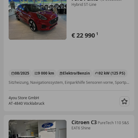
Hybrid ST-Line
€ 22 990
1
08/2025
9 000 km
Elektro/Benzin
92 kW (125 PS)
Sitzheizung, Navigationssystem, Einparkhilfe Sensoren vorne, Sportpaket, Reifendruckkontrollsystem, Lordosenstütze, Soundsystem, Innenspiegel automatisch abblendend
4you Store GmbH
AT-4840 Vöcklabruck
Merk
Citroen C3
PureTech 110 S&S
EAT6 Shine