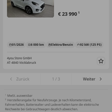
€ 23 990
1
01/2026
6 000 km
Elektro/Benzin
92 kW (125 PS)
4you Store GmbH
AT-4840 Vöcklabruck
Merk
Zurück
1
/
3
Weiter
MwSt. ausweisbar
Herstellerangabe für Neufahrzeuge. Je nach Kilometerstand,
Fahrverhalten, Batteriealter und Ladeverhalten kann die elektrische
Reichweite bei Gebrauchtwagen deutlich abweichen.