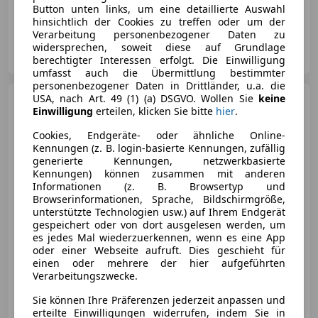
Panoramadach, Elektrische Sitze, Alarmanlage, Beheizbares Lenkrad, Soundsystem, Notbremsassistent, Sitzheizung, Elektrische Heckklappe
Button unten links, um eine detaillierte Auswahl
hinsichtlich der Cookies zu treffen oder um der
Verarbeitung personenbezogener Daten zu
4you Store GmbH
widersprechen, soweit diese auf Grundlage
AT-4840 Vöcklabruck
Merk
berechtigter Interessen erfolgt. Die Einwilligung
umfasst auch die Übermittlung bestimmter
personenbezogener Daten in Drittländer, u.a. die
USA, nach Art. 49 (1) (a) DSGVO. Wollen Sie
keine
Ford Tourneo Custom
Einwilligung
erteilen, klicken Sie bitte
hier
.
Bus 2.5 PHEV 340 L1H1 FWD
Titanium X Aut.
Cookies, Endgeräte- oder ähnliche Online-
Kennungen (z. B. login-basierte Kennungen, zufällig
generierte Kennungen, netzwerkbasierte
Kennungen) können zusammen mit anderen
€ 54 700
1
Informationen (z. B. Browsertyp und
Browserinformationen, Sprache, Bildschirmgröße,
unterstützte Technologien usw.) auf Ihrem Endgerät
gespeichert oder von dort ausgelesen werden, um
es jedes Mal wiederzuerkennen, wenn es eine App
oder einer Webseite aufruft. Dies geschieht für
einen oder mehrere der hier aufgeführten
- (Erstzulassung)
0 km
Elektro/Benzin
Verarbeitungszwecke.
87 kW (118 PS)
Sie können Ihre Präferenzen jederzeit anpassen und
Totwinkel-Assistent, Beheizbare Frontscheibe, Elektrische Sitze, Getönte Scheiben, Lordosenstütze, Einparkhilfe Sensoren vorne, 3-Zonen-Klimaautomatik, Sitzheizung
erteilte Einwilligungen widerrufen, indem Sie in