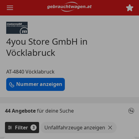
Zum
Hauptinhalt
springen
4you Store GmbH in
Vöcklabruck
AT-4840 Vöcklabruck
Nummer anzeigen
44 Angebote
für deine Suche
Filter
Unfallfahrzeuge anzeigen
3