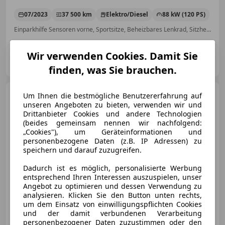
07/2023
37 500 km
Elektro/Diesel
88 kW (120 PS)
Einparkhilfe Sensoren vorne, Sportsitze, Beheizbares Lenkrad, Sitzheizung, Regensensor, Beheizbare Frontscheibe, Navigationssystem, Lordosenstütze
Wir verwenden Cookies. Damit Sie
4you Store GmbH
AT-4840 Vöcklabruck
Merk
finden, was Sie brauchen.
Ford Mustang Mach-E
Um Ihnen die bestmögliche Benutzererfahrung auf
Elektro 88kWh Extended Range
unseren Angeboten zu bieten, verwenden wir und
AWD Premium
Drittanbieter Cookies und andere Technologien
(beides gemeinsam nennen wir nachfolgend:
„Cookies"), um Geräteinformationen und
personenbezogene Daten (z.B. IP Adressen) zu
speichern und darauf zuzugreifen.
€ 62 230
1
Dadurch ist es möglich, personalisierte Werbung
entsprechend Ihren Interessen auszuspielen, unser
Angebot zu optimieren und dessen Verwendung zu
analysieren. Klicken Sie den Button unten rechts,
um dem Einsatz von einwilligungspflichten Cookies
und der damit verbundenen Verarbeitung
- (Erstzulassung)
0 km
Elektro
276 kW (375 PS)
personenbezogener Daten zuzustimmen oder den