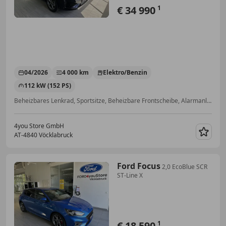
€ 34 990
1
04/2026
4 000 km
Elektro/Benzin
112 kW (152 PS)
Beheizbares Lenkrad, Sportsitze, Beheizbare Frontscheibe, Alarmanlage, Induktionsladen für Smartphones, Beifahrerairbag, Kurvenlicht, Sportpaket
4you Store GmbH
AT-4840 Vöcklabruck
Merk
Ford Focus
2,0 EcoBlue SCR
ST-Line X
€ 18 590
1