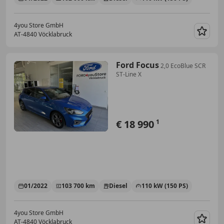
4you Store GmbH
AT-4840 Vöcklabruck
Merk
Ford Focus
2,0 EcoBlue SCR
ST-Line X
€ 18 990
1
01/2022
103 700 km
Diesel
110 kW (150 PS)
4you Store GmbH
AT-4840 Vöcklabruck