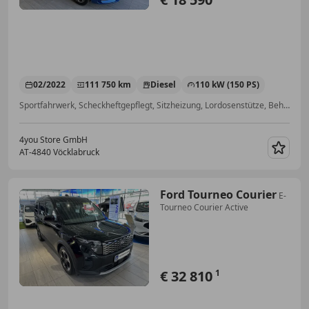
02/2022
111 750 km
Diesel
110 kW (150 PS)
Sportfahrwerk, Scheckheftgepflegt, Sitzheizung, Lordosenstütze, Beheizbare Frontscheibe, Notbremsassistent, Sportpaket, Soundsystem
4you Store GmbH
AT-4840 Vöcklabruck
Merk
Ford Tourneo Courier
E-
Tourneo Courier Active
€ 32 810
1