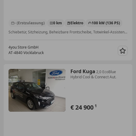
- (Erstzulassung)
0 km
Elektro
100 kW (136 PS)
Schiebetür, Sitzheizung, Beheizbare Frontscheibe, Totwinkel-Assistent, Navigationssystem, Einparkhilfe Sensoren hinten, Regensensor, Einparkhilfe Sensoren vorne
4you Store GmbH
AT-4840 Vöcklabruck
Merk
Ford Kuga
2,0 EcoBlue
Hybrid Cool & Connect Aut.
€ 24 900
1