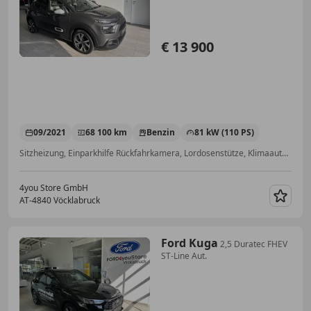
€ 13 900
09/2021
68 100 km
Benzin
81 kW (110 PS)
Sitzheizung, Einparkhilfe Rückfahrkamera, Lordosenstütze, Klimaautomatik, Isofix, Notbremsassistent, Navigationssystem, ABS
4you Store GmbH
AT-4840 Vöcklabruck
Merk
Ford Kuga
2,5 Duratec FHEV
ST-Line Aut.