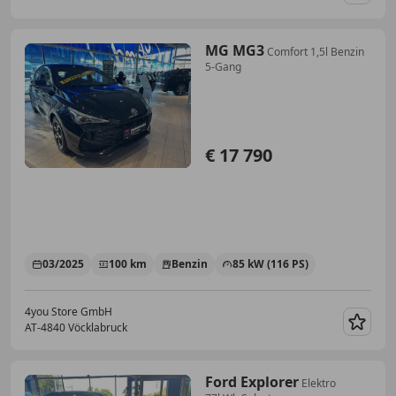
Merk
MG MG3
Comfort 1,5l Benzin
5-Gang
€ 17 790
03/2025
100 km
Benzin
85 kW (116 PS)
4you Store GmbH
AT-4840 Vöcklabruck
Merk
Ford Explorer
Elektro