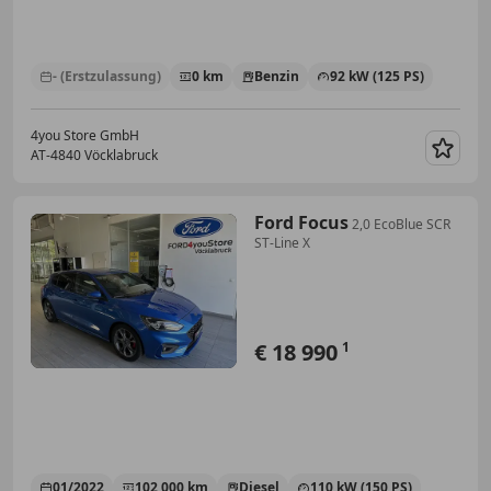
- (Erstzulassung)
0 km
Benzin
92 kW (125 PS)
4you Store GmbH
AT-4840 Vöcklabruck
Merk
Ford Focus
2,0 EcoBlue SCR
ST-Line X
€ 18 990
1
01/2022
102 000 km
Diesel
110 kW (150 PS)