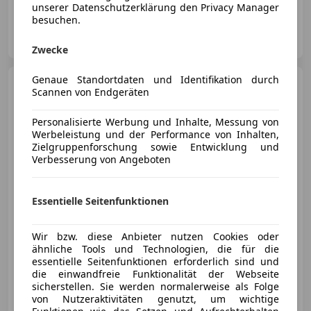
unserer Datenschutzerklärung den Privacy Manager
besuchen.
4you Store GmbH
AT-4840 Vöcklabruck
Merk
Zwecke
Genaue Standortdaten und Identifikation durch
Xpeng G6
Long Range RWD
Scannen von Endgeräten
Personalisierte Werbung und Inhalte, Messung von
Werbeleistung und der Performance von Inhalten,
Zielgruppenforschung sowie Entwicklung und
Verbesserung von Angeboten
€ 46 790
1
Essentielle Seitenfunktionen
Wir bzw. diese Anbieter nutzen Cookies oder
ähnliche Tools und Technologien, die für die
- (Erstzulassung)
0 km
Elektro
218 kW (296 PS)
essentielle Seitenfunktionen erforderlich sind und
die einwandfreie Funktionalität der Webseite
sicherstellen. Sie werden normalerweise als Folge
4you Store GmbH
von Nutzeraktivitäten genutzt, um wichtige
AT-4840 Vöcklabruck
Merk