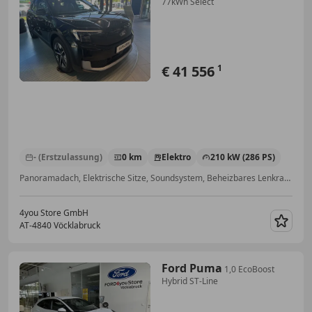
77kWh Select
€ 41 556
1
- (Erstzulassung)
0 km
Elektro
210 kW (286 PS)
Panoramadach, Elektrische Sitze, Soundsystem, Beheizbares Lenkrad, Totwinkel-Assistent, Elektrische Heckklappe, Alarmanlage, Sitzheizung
4you Store GmbH
AT-4840 Vöcklabruck
Merk
Ford Puma
1,0 EcoBoost
Hybrid ST-Line