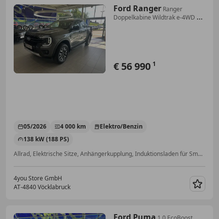
Ford Ranger
Ranger
Doppelkabine Wildtrak e-4WD 2.3
EcoBoost...
€ 56 990
1
05/2026
4 000 km
Elektro/Benzin
138 kW (188 PS)
Allrad, Elektrische Sitze, Anhängerkupplung, Induktionsladen für Smartphones, Soundsystem, Beheizbares Lenkrad, Sitzheizung, Schlüssellose Zentralverriegelung
4you Store GmbH
AT-4840 Vöcklabruck
Merk
Ford Puma
1,0 EcoBoost