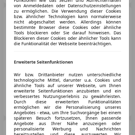
Funktionen wie das Setzen und Aufrechterhalten
von Anmeldedaten oder Datenschutzeinstellungen
zu ermöglichen. Die Verwendung dieser Cookies
Xpeng G9
Long Performance
bzw. ähnlicher Technologien kann normalerweise
AWD
nicht abgeschaltet werden. Allerdings können
bestimmte Browser diese Cookies oder ähnliche
Tools blockieren oder Sie darauf hinweisen. Das
Blockieren dieser Cookies oder ähnlicher Tools kann
die Funktionalität der Webseite beeinträchtigen.
€ 72 860
1
Erweiterte Seitenfunktionen
Wir bzw. Drittanbieter nutzen unterschiedliche
technologische Mittel, darunter u.a. Cookies und
ähnliche Tools auf unserer Webseite, um Ihnen
- (Erstzulassung)
0 km
Elektro
423 kW (575 PS)
erweiterte Seitenfunktionen anzubieten und ein
verbessertes Nutzungserlebnis zu gewährleisten.
Durch diese erweiterten Funktionalitäten
4you Store GmbH
ermöglichen wir die Personalisierung unseres
AT-4840 Vöcklabruck
Merk
Angebotes - etwa, um Ihre Suchvorgänge bei einem
späteren Besuch fortzusetzen, Ihnen passende
Angebote aus Ihrer Nähe anzuzeigen oder
Ford Puma
1,0 EcoBoost
personalisierte Werbung und Nachrichten
Hybrid ST-Line Aut.
bereitzustellen und diese auszuwerten. Wir