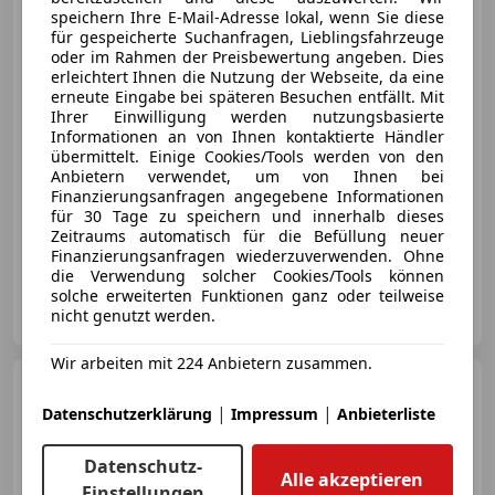
speichern Ihre E-Mail-Adresse lokal, wenn Sie diese
für gespeicherte Suchanfragen, Lieblingsfahrzeuge
oder im Rahmen der Preisbewertung angeben. Dies
erleichtert Ihnen die Nutzung der Webseite, da eine
erneute Eingabe bei späteren Besuchen entfällt. Mit
€ 24 990
1
Ihrer Einwilligung werden nutzungsbasierte
Informationen an von Ihnen kontaktierte Händler
übermittelt. Einige Cookies/Tools werden von den
Anbietern verwendet, um von Ihnen bei
Finanzierungsanfragen angegebene Informationen
für 30 Tage zu speichern und innerhalb dieses
Zeitraums automatisch für die Befüllung neuer
06/2025
15 000 km
Benzin
92 kW (125 PS)
Finanzierungsanfragen wiederzuverwenden. Ohne
die Verwendung solcher Cookies/Tools können
solche erweiterten Funktionen ganz oder teilweise
4you Store GmbH
nicht genutzt werden.
AT-4840 Vöcklabruck
Merk
Wir arbeiten mit 224 Anbietern zusammen.
Ford Focus
Turnier 1,5
EcoBlue ST-Line Aut.
|
|
Datenschutzerklärung
Impressum
Anbieterliste
Datenschutz-
Alle akzeptieren
Einstellungen