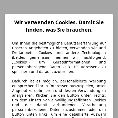
Wir verwenden Cookies. Damit Sie
finden, was Sie brauchen.
Um Ihnen die bestmögliche Benutzererfahrung auf
unseren Angeboten zu bieten, verwenden wir und
Energieverbrauch
Drittanbieter Cookies und andere Technologien
(beides gemeinsam nennen wir nachfolgend:
„Cookies"), um Geräteinformationen und
Anderer Energieträger
Strom
personenbezogene Daten (z.B. IP Adressen) zu
speichern und darauf zuzugreifen.
Ausstattung
Dadurch ist es möglich, personalisierte Werbung
entsprechend Ihren Interessen auszuspielen, unser
Angebot zu optimieren und dessen Verwendung zu
Komfort
Mehr anzeigen
analysieren. Klicken Sie den Button unten rechts,
um dem Einsatz von einwilligungspflichten Cookies
2-Zonen-Klimaautomatik
und der damit verbundenen Verarbeitung
Armlehne
personenbezogener Daten zuzustimmen oder den
Farbe und Innenausstattung
Button unten links, um eine detaillierte Auswahl
Beheizbare Frontscheibe