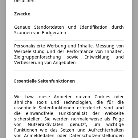
besuchen.
+ Einparkhilfe vorn und hinten
Android Auto
+ Rückfahrkamera
Apple CarPlay
Zwecke
Preisbewertung
+ Tempomat
Bluetooth
+ und vieles mehr ……
Genaue Standortdaten und Identifikation durch
Bordcomputer
Mehr anzeigen
Scannen von Endgeräten
~~~~~~~~~~~~~~~~~~~~~~~~~~~~~~~~~~
DAB-Radio
Behaltefrist mid. 4 Monate und ca. 10.000KM
Freisprecheinrichtung
Personalisierte Werbung und Inhalte, Messung von
~~~~~~~~~~~~~~~~~~~~~~~~~~~~~~~~~~
Induktionsladen für Smartphones
Werbeleistung und der Performance von Inhalten,
Versicherung
Ihr Ansprechpartner bei Ford STORE VÖCKLABRUCK:
Zielgruppenforschung sowie Entwicklung und
Radio
Verbesserung von Angeboten
Frank Schneider
Kfz-Versicherung
Sicherheit
f.schneider@ford4you-store.at
07672/72 355 33
ABS
Essentielle Seitenfunktionen
Versicherungsschutz an Ihre Bedürfnisse
Niklas Kölbl
Alarmanlage
anpassen
n.koelbl@ford4you-store.at
Beifahrerairbag
Wir bzw. diese Anbieter nutzen Cookies oder
Freischaden-Gutschein ab Stufe 0
07672/72 355 31
ähnliche Tools und Technologien, die für die
ESP
Für einen Besichtigungstermin oder eine Probefahrt
essentielle Seitenfunktionen erforderlich sind und
Auto einfach online versichern & Rabatt holen
Fahrerairbag
die einwandfreie Funktionalität der Webseite
bin ich gerne zu unseren Öffnungszeiten für Sie
Fernlichtassistent
sicherstellen. Sie werden normalerweise als Folge
erreichbar.
von Nutzeraktivitäten genutzt, um wichtige
Isofix
Ich erstelle Ihnen auch gerne ein attraktives
Funktionen wie das Setzen und Aufrechterhalten
Jetzt berechnen
Kopfairbag
von Anmeldedaten oder Datenschutzeinstellungen
Finanzierungs- und Versicherungsangebot.