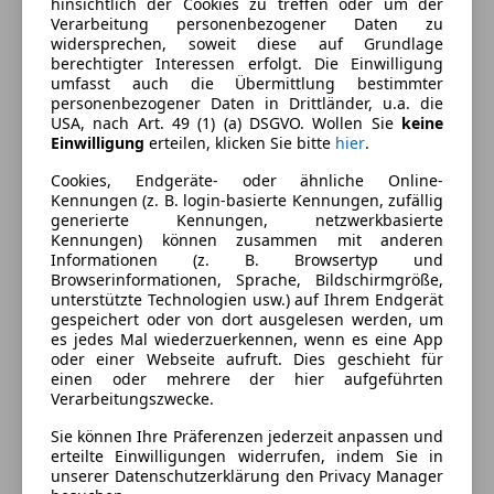
hinsichtlich der Cookies zu treffen oder um der
Beheizbares Lenkrad
Außenfarbe
Schwarz
Verarbeitung personenbezogener Daten zu
Einparkhilfe
widersprechen, soweit diese auf Grundlage
Farbe laut Hersteller
Agate-Black
berechtigter Interessen erfolgt. Die Einwilligung
Einparkhilfe Rückfahrkamera
umfasst auch die Übermittlung bestimmter
Einparkhilfe Sensoren hinten
Lackierung
Metallic
personenbezogener Daten in Drittländer, u.a. die
Einparkhilfe Sensoren vorne
USA, nach Art. 49 (1) (a) DSGVO. Wollen Sie
keine
Einwilligung
erteilen, klicken Sie bitte
hier
.
Elektrische Fensterheber
Fahrzeugbeschreibung
Elektrische Seitenspiegel
Cookies, Endgeräte- oder ähnliche Online-
Getönte Scheiben
Kennungen (z. B. login-basierte Kennungen, zufällig
Zum Verkauf steht ein Ford Kuga ST-Line FHEV, der
generierte Kennungen, netzwerkbasierte
Lederlenkrad
Kennungen) können zusammen mit anderen
sich derzeit als VORFÜHRWAGEN im Einsatz befindet!
Lichtsensor
Informationen (z. B. Browsertyp und
Verfügbar ab Anfang September 2026 VORVERKAUF
Lordosenstütze
Browserinformationen, Sprache, Bildschirmgröße,
MÖGLICH!!!!
unterstützte Technologien usw.) auf Ihrem Endgerät
Multifunktionslenkrad
gespeichert oder von dort ausgelesen werden, um
~~~~~~~~~~~~~~~~~~~~~~~~~~~~~~~~~~
Navigationssystem
es jedes Mal wiederzuerkennen, wenn es eine App
+ Garantie 5 Jahre oder 100.000KM Begrenzung
Regensensor
oder einer Webseite aufruft. Dies geschieht für
+ SYNC 4 Navigationssystem
einen oder mehrere der hier aufgeführten
Schlüssellose Zentralverriegelung
Verarbeitungszwecke.
+ Sitzheizung vorn und hinten
Sitzheizung
+ Lenkradheizung
Sie können Ihre Präferenzen jederzeit anpassen und
Tempomat
+ Frontscheibenheizung
erteilte Einwilligungen widerrufen, indem Sie in
unserer Datenschutzerklärung den Privacy Manager
Unterhaltung/Media
+ Klimaautomatik 2-Zonen
Mehr anzeigen