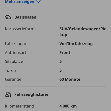
Autokredit-Rechner von durchblicker.at
Mehr anzeigen
Einfach Rate berechnen und günstige Konditionen
finden!
Basisdaten
Autokredit vergleichen
Karosserieform
SUV/Geländewagen/Pic
kup
Laufzeit
120 Monate
Fahrzeugart
Vorführfahrzeug
Kreditbetrag
€ 35 000,-
Antriebsart
Front
Zu zahlender
€ 49 308,-
Sitzplätze
5
Gesamtbetrag
Türen
5
Einberechnete Gebühren
€ 0,-
Garantie
60 Monate
Effektivzinsatz
7,50 %
Sollzinssatz
7,25 %
Fahrzeughistorie
Monatliche Rate
€ 410,90
Kilometerstand
4 000 km