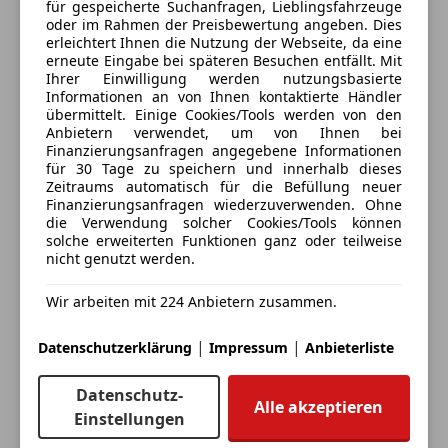
Anbieter kontaktieren
für gespeicherte Suchanfragen, Lieblingsfahrzeuge
Sprachsteuerung
oder im Rahmen der Preisbewertung angeben. Dies
Touchscreen
erleichtert Ihnen die Nutzung der Webseite, da eine
Deine Nachricht
erneute Eingabe bei späteren Besuchen entfällt. Mit
Ihrer Einwilligung werden nutzungsbasierte
Informationen an von Ihnen kontaktierte Händler
übermittelt. Einige Cookies/Tools werden von den
Anbietern verwendet, um von Ihnen bei
Finanzierungsanfragen angegebene Informationen
für 30 Tage zu speichern und innerhalb dieses
Zeitraums automatisch für die Befüllung neuer
Finanzierungsanfragen wiederzuverwenden. Ohne
die Verwendung solcher Cookies/Tools können
solche erweiterten Funktionen ganz oder teilweise
nicht genutzt werden.
Eintauschwagen: Kaufen und verkaufen in nur einem
Schritt
Wir arbeiten mit 224 Anbietern zusammen.
Ich möchte mein Auto in Zahlung geben
|
|
Datenschutzerklärung
Impressum
Anbieterliste
(unverbindlich).
Datenschutz-
Fahrzeugdaten hinzufügen
Alle akzeptieren
Einstellungen