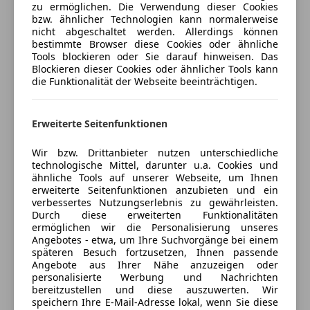
Kurvenlicht
zu ermöglichen. Die Verwendung dieser Cookies
Alle Angaben ohne Gewähr, vorbehaltlich
bzw. ähnlicher Technologien kann normalerweise
LED-Scheinwerfer
Eingabefehler.
nicht abgeschaltet werden. Allerdings können
Müdigkeitswarnsystem
Verkäufer
Händler
bestimmte Browser diese Cookies oder ähnliche
Notbremsassistent
Tools blockieren oder Sie darauf hinweisen. Das
Blockieren dieser Cookies oder ähnlicher Tools kann
Notrufsystem
Sonderausstattungen:
4you Store GmbH
die Funktionalität der Webseite beeinträchtigen.
Reifendruckkontrollsystem
*Lackierung: Agate Black Metallic
Anbieter auf AutoScout24 seit 2024
Seitenairbag
Servolenkung
Erweiterte Seitenfunktionen
Verkauf
Spurhalteassistent
Geschlossen
Traktionskontrolle
Wir bzw. Drittanbieter nutzen unterschiedliche
technologische Mittel, darunter u.a. Cookies und
Öffnet um 8:00 Mo.
Verkehrszeichenerkennung
ähnliche Tools auf unserer Webseite, um Ihnen
Ida Pfeiffer Straße 8
,
Wegfahrsperre
erweiterte Seitenfunktionen anzubieten und ein
4840 Vöcklabruck, AT
Zentralverriegelung
verbessertes Nutzungserlebnis zu gewährleisten.
Durch diese erweiterten Funktionalitäten
Extras
ermöglichen wir die Personalisierung unseres
Kontakt
Angebotes - etwa, um Ihre Suchvorgänge bei einem
Alufelgen
späteren Besuch fortzusetzen, Ihnen passende
Angebote aus Ihrer Nähe anzuzeigen oder
Alle Fahrzeuge des Anbieters
Dachreling
personalisierte Werbung und Nachrichten
Sportpaket
bereitzustellen und diese auszuwerten. Wir
Sportsitze
speichern Ihre E-Mail-Adresse lokal, wenn Sie diese