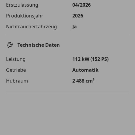
Die tatsächlichen Konditionen sind abhängig von Ihrer Bonität sowie
Erstzulassung
04/2026
von der von Ihnen gewählten Bank. Rückzahlungszeitraum 1-10
Jahre. Zinsspanne Sollzinssatz: 2,90% - 14,90%.
Produktionsjahr
2026
Jetzt berechnen
Nichtraucherfahrzeug
Ja
Technische Daten
Leistung
112 kW (152 PS)
Getriebe
Automatik
Hubraum
2 488 cm³