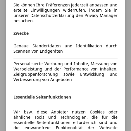
Bordcomputer
Laufzeit 48 Monate
Sie können Ihre Präferenzen jederzeit anpassen und
Freisprecheinrichtung
erteilte Einwilligungen widerrufen, indem Sie in
Restwert 12.662 EUR
unserer Datenschutzerklärung den Privacy Manager
Induktionsladen für Smartphones
besuchen.
Radio
Versicherung komplett ab 160,--*mtl.
USB
Zwecke
Aktionspreis inkl. Leasing und Versicherungsbonus!
Mehr anzeigen
Sicherheit
Genaue Standortdaten und Identifikation durch
Scannen von Endgeräten
ABS
Fahrzeug am Standort Weiz zu besichtigen – Bitte
Preisbewertung
Beifahrerairbag
Termin vereinbaren!!!
Personalisierte Werbung und Inhalte, Messung von
ESP
Eintausch- Finanzierung- und Versicherung in einem
Werbeleistung und der Performance von Inhalten,
Mehr anzeigen
Fahrerairbag
Haus!
Zielgruppenforschung sowie Entwicklung und
Verbesserung von Angeboten
Fernlichtassistent
Autozentrum Jagersberger Weiz 0676/ 46 55 55 3
Kopfairbag
Herbert Mauerhofer
Versicherung
Nebelscheinwerfer
Autozentrum Jagersberger Weiz 0676 / 46 55 55 7 –
Essentielle Seitenfunktionen
Notrufsystem
Hr. Andreas Köck
Kfz-Versicherung
Reifendruckkontrollsystem
Wir bieten Ihnen auch gerne ein auf Sie
Wir bzw. diese Anbieter nutzen Cookies oder
Seitenairbag
maßgeschneidertes und umfangreiches
ähnliche Tools und Technologien, die für die
Versicherungsschutz an Ihre Bedürfnisse
Servolenkung
essentielle Seitenfunktionen erforderlich sind und
Komplettpaket mit Finanzierung und Versicherung
anpassen
die einwandfreie Funktionalität der Webseite
Spurhalteassistent
mit Top-Konditionen an. Hier haben Sie bei vielen