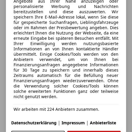
Angebote aus Ihrer Nähe anzuzeigen oder
Herbert Mauerhofer
personalisierte Werbung und Nachrichten
bereitzustellen und diese auszuwerten. Wir
speichern Ihre E-Mail-Adresse lokal, wenn Sie diese
Alle Fahrzeuge des Anbieters
für gespeicherte Suchanfragen, Lieblingsfahrzeuge
oder im Rahmen der Preisbewertung angeben. Dies
erleichtert Ihnen die Nutzung der Webseite, da eine
erneute Eingabe bei späteren Besuchen entfällt. Mit
Anbieter kontaktieren
Ihrer Einwilligung werden nutzungsbasierte
Informationen an von Ihnen kontaktierte Händler
Deine Nachricht
übermittelt. Einige Cookies/Tools werden von den
Anbietern verwendet, um von Ihnen bei
Finanzierungsanfragen angegebene Informationen
für 30 Tage zu speichern und innerhalb dieses
Zeitraums automatisch für die Befüllung neuer
Finanzierungsanfragen wiederzuverwenden. Ohne
die Verwendung solcher Cookies/Tools können
solche erweiterten Funktionen ganz oder teilweise
nicht genutzt werden.
Wir arbeiten mit 224 Anbietern zusammen.
Eintauschwagen: Kaufen und verkaufen in nur einem
|
|
Datenschutzerklärung
Impressum
Anbieterliste
Schritt