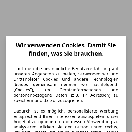
Wir verwenden Cookies. Damit Sie
finden, was Sie brauchen.
Um Ihnen die bestmögliche Benutzererfahrung auf
Energieverbrauch
unseren Angeboten zu bieten, verwenden wir und
Drittanbieter Cookies und andere Technologien
(beides gemeinsam nennen wir nachfolgend:
Kraftstoff
Benzin
„Cookies"), um Geräteinformationen und
personenbezogene Daten (z.B. IP Adressen) zu
CO₂-Emissionen
153 g/km (komb.)
speichern und darauf zuzugreifen.
Dadurch ist es möglich, personalisierte Werbung
Ausstattung
entsprechend Ihren Interessen auszuspielen, unser
Angebot zu optimieren und dessen Verwendung zu
analysieren. Klicken Sie den Button unten rechts,
Komfort
Mehr anzeigen