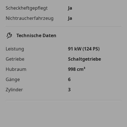
Die tatsächlichen Konditionen sind abhängig von Ihrer Bonität sowie
Scheckheftgepflegt
Ja
von der von Ihnen gewählten Bank. Rückzahlungszeitraum 1-10
Jahre. Zinsspanne Sollzinssatz: 2,90% - 14,90%.
Nichtraucherfahrzeug
Ja
Jetzt berechnen
Technische Daten
Leistung
91 kW (124 PS)
Getriebe
Schaltgetriebe
Hubraum
998 cm³
Gänge
6
Zylinder
3