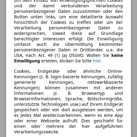
um dem Einsatz von einwilligungspflichten Cookies
und der damit verbundenen Verarbeitung
Armlehne
personenbezogener Daten zuzustimmen oder den
Beheizbare Frontscheibe
Farbe und Innenausstattung
Button unten links, um eine detaillierte Auswahl
hinsichtlich der Cookies zu treffen oder um der
Beheizbares Lenkrad
Verarbeitung personenbezogener Daten zu
Einparkhilfe
Außenfarbe
Schwarz
widersprechen, soweit diese auf Grundlage
Einparkhilfe Rückfahrkamera
berechtigter Interessen erfolgt. Die Einwilligung
Farbe laut Hersteller
Schwarz-Metallic
umfasst auch die Übermittlung bestimmter
Elektrische Seitenspiegel
personenbezogener Daten in Drittländer, u.a. die
Klimaanlage
Lackierung
Metallic
USA, nach Art. 49 (1) (a) DSGVO. Wollen Sie
keine
Lederlenkrad
Einwilligung
erteilen, klicken Sie bitte
hier
.
Farbe der
Grau
Lordosenstütze
Cookies, Endgeräte- oder ähnliche Online-
Innenausstattung
Multifunktionslenkrad
Kennungen (z. B. login-basierte Kennungen, zufällig
Regensensor
generierte Kennungen, netzwerkbasierte
Kennungen) können zusammen mit anderen
Start/Stop-Automatik
Fahrzeugbeschreibung
Informationen (z. B. Browsertyp und
Tempomat
Browserinformationen, Sprache, Bildschirmgröße,
unterstützte Technologien usw.) auf Ihrem Endgerät
Finanzierungs- und Versicherungs-A K T I O N ! ! !
Unterhaltung/Media
gespeichert oder von dort ausgelesen werden, um
es jedes Mal wiederzuerkennen, wenn es eine App
Android Auto
nur 199 EUR mtl.*
oder einer Webseite aufruft. Dies geschieht für
Apple CarPlay
einen oder mehrere der hier aufgeführten
Verarbeitungszwecke.
Bluetooth
Anzahlung 7.995 EUR