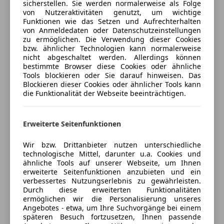
sicherstellen. Sie werden normalerweise als Folge
Tagfahrlicht
Freischaden-Gutschein ab Stufe 0
Modellen die Chance auf zusätzliche Boni!
von Nutzeraktivitäten genutzt, um wichtige
Verkehrszeichenerkennung
Funktionen wie das Setzen und Aufrechterhalten
Gerne tauschen wir auch Ihr jetziges Fahrzeug ein!
Auto einfach online versichern & Rabatt holen
von Anmeldedaten oder Datenschutzeinstellungen
Voll-LED Scheinwerfer
Zögern Sie nicht und Fragen Sie Ihren Jagersberger-
zu ermöglichen. Die Verwendung dieser Cookies
Zentralverriegelung
Verkaufsberater!
bzw. ähnlicher Technologien kann normalerweise
Zentralverriegelung mit Funkfernbedienung
nicht abgeschaltet werden. Allerdings können
Vorbehaltlich Druck- Satz- und Eingabefehler,
Jetzt berechnen
bestimmte Browser diese Cookies oder ähnliche
Angebot Freibleibend, genauer Km-Stand auf
Extras
Tools blockieren oder Sie darauf hinweisen. Das
Anfrage!
Blockieren dieser Cookies oder ähnlicher Tools kann
Alufelgen
die Funktionalität der Webseite beeinträchtigen.
Änderungen sowie Satz- oder Druckfehler
Verkäufer
Händler
Dachreling
vorbehalten. Es können sowohl bei der Eingabe
Notrad
Fehler passieren als auch bei der Übertragung auf
Erweiterte Seitenfunktionen
Schiebetür
Autozentrum Jagersberger GmbH
diverse Webseiten! Alle Angaben sind ohne Gewähr!
Sommerreifen
5
Sterne
Wir bzw. Drittanbieter nutzen unterschiedliche
Sternebewertung 5 von 5
Touchscreen
technologische Mittel, darunter u.a. Cookies und
(87% Weiterempfehlungen)
ähnliche Tools auf unserer Webseite, um Ihnen
Winterpaket
Anbieter auf AutoScout24 seit 2009
erweiterte Seitenfunktionen anzubieten und ein
verbessertes Nutzungserlebnis zu gewährleisten.
Dr.-Karl-Widdmann-Straße 67
,
Durch diese erweiterten Funktionalitäten
8160 Weiz, AT
ermöglichen wir die Personalisierung unseres
Angebotes - etwa, um Ihre Suchvorgänge bei einem
späteren Besuch fortzusetzen, Ihnen passende
Kontakt