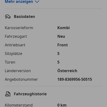
Autokredit-Rechner von durchblicker.at
Mehr anzeigen
Einfach Rate berechnen und günstige Konditionen
finden!
Basisdaten
Autokredit vergleichen
Karosserieform
Kombi
Laufzeit
120 Monate
Fahrzeugart
Neu
Antriebsart
Front
Kreditbetrag
€ 26 700,-
Sitzplätze
5
Zu zahlender
€ 37 615,-
Gesamtbetrag
Türen
5
Einberechnete Gebühren
€ 0,-
Länderversion
Österreich
Angebotsnummer
189-8369956-50515
Effektivzinsatz
7,50 %
Sollzinssatz
7,25 %
Fahrzeughistorie
Monatliche Rate
€ 313,46
Kilometerstand
0 km