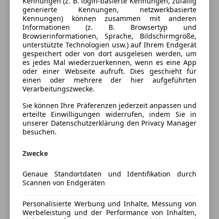
Kennungen (z. B. login-basierte Kennungen, zufällig
Kraftstoff
Diesel
generierte Kennungen, netzwerkbasierte
Kennungen) können zusammen mit anderen
Kraftstoffverbrauch
4,60
l/100 km (komb.)
Informationen (z. B. Browsertyp und
Browserinformationen, Sprache, Bildschirmgröße,
unterstützte Technologien usw.) auf Ihrem Endgerät
gespeichert oder von dort ausgelesen werden, um
Ausstattung
es jedes Mal wiederzuerkennen, wenn es eine App
oder einer Webseite aufruft. Dies geschieht für
Komfort
Mehr anzeigen
einen oder mehrere der hier aufgeführten
Verarbeitungszwecke.
360° Kamera
Sie können Ihre Präferenzen jederzeit anpassen und
Armlehne
Farbe und Innenausstattung
erteilte Einwilligungen widerrufen, indem Sie in
Beheizbare Frontscheibe
unserer Datenschutzerklärung den Privacy Manager
Berganfahrassistent
besuchen.
Außenfarbe
Rot
Einparkhilfe
Lackierung
Andere
Zwecke
Einparkhilfe Rückfahrkamera
Einparkhilfe selbstlenkendes System
Farbe der
Beige
Genaue Standortdaten und Identifikation durch
Einparkhilfe Sensoren hinten
Innenausstattung
Scannen von Endgeräten
Einparkhilfe Sensoren vorne
Elektrische Fensterheber
Personalisierte Werbung und Inhalte, Messung von
Versicherung
Elektrische Seitenspiegel
Werbeleistung und der Performance von Inhalten,