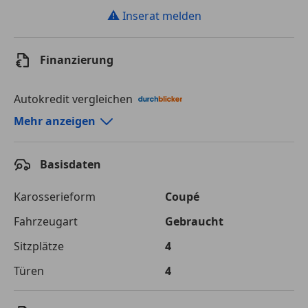
⚠
Inserat melden
Finanzierung
Autokredit vergleichen
Autokredit-Rechner von durchblicker.at
Mehr anzeigen
Einfach Rate berechnen und günstige Konditionen
finden!
Basisdaten
Autokredit vergleichen
Karosserieform
Coupé
Laufzeit
120 Monate
Fahrzeugart
Gebraucht
Sitzplätze
4
Kreditbetrag
€ 30 000,-
Türen
4
Zu zahlender
€ 42 264,-
Gesamtbetrag