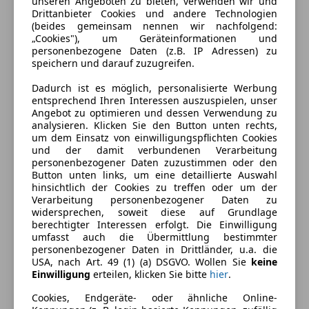
Zylinder
4
unseren Angeboten zu bieten, verwenden wir und
Drittanbieter Cookies und andere Technologien
(beides gemeinsam nennen wir nachfolgend:
„Cookies"), um Geräteinformationen und
personenbezogene Daten (z.B. IP Adressen) zu
speichern und darauf zuzugreifen.
Dadurch ist es möglich, personalisierte Werbung
entsprechend Ihren Interessen auszuspielen, unser
Angebot zu optimieren und dessen Verwendung zu
analysieren. Klicken Sie den Button unten rechts,
um dem Einsatz von einwilligungspflichten Cookies
und der damit verbundenen Verarbeitung
personenbezogener Daten zuzustimmen oder den
Button unten links, um eine detaillierte Auswahl
hinsichtlich der Cookies zu treffen oder um der
Verarbeitung personenbezogener Daten zu
widersprechen, soweit diese auf Grundlage
berechtigter Interessen erfolgt. Die Einwilligung
umfasst auch die Übermittlung bestimmter
personenbezogener Daten in Drittländer, u.a. die
USA, nach Art. 49 (1) (a) DSGVO. Wollen Sie
keine
Energieverbrauch
Einwilligung
erteilen, klicken Sie bitte
hier
.
Schadstoffklasse
Euro 6
Cookies, Endgeräte- oder ähnliche Online-