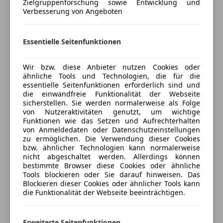
Zielgruppenforschung sowie Entwicklung und
Elektrische Sitze
Verbesserung von Angeboten
Kfz-Versicherung
Getönte Scheiben
Klimaautomatik
Versicherungsschutz an Ihre Bedürfnisse
Lederlenkrad
Essentielle Seitenfunktionen
anpassen
Multifunktionslenkrad
Regensensor
Wir bzw. diese Anbieter nutzen Cookies oder
Freischaden-Gutschein ab Stufe 0
ähnliche Tools und Technologien, die für die
Sitzheizung
Auto einfach online versichern & Rabatt holen
essentielle Seitenfunktionen erforderlich sind und
Start/Stop-Automatik
die einwandfreie Funktionalität der Webseite
Tempomat
sicherstellen. Sie werden normalerweise als Folge
von Nutzeraktivitäten genutzt, um wichtige
Jetzt berechnen
Unterhaltung/Media
Funktionen wie das Setzen und Aufrechterhalten
von Anmeldedaten oder Datenschutzeinstellungen
Bluetooth
zu ermöglichen. Die Verwendung dieser Cookies
bzw. ähnlicher Technologien kann normalerweise
CD
nicht abgeschaltet werden. Allerdings können
Verkäufer
Radio
Privat
bestimmte Browser diese Cookies oder ähnliche
Soundsystem
Tools blockieren oder Sie darauf hinweisen. Das
4020 4070, AT
Blockieren dieser Cookies oder ähnlicher Tools kann
USB
die Funktionalität der Webseite beeinträchtigen.
W-Lan / Wifi Hotspot
Sicherheit
Erweiterte Seitenfunktionen