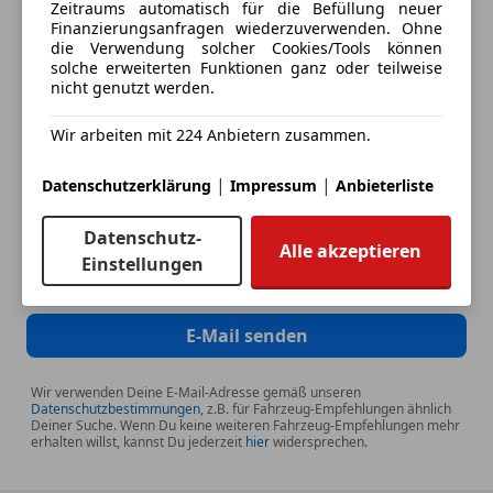
Zeitraums automatisch für die Befüllung neuer
Deine E-Mail
Extras
Finanzierungsanfragen wiederzuverwenden. Ohne
die Verwendung solcher Cookies/Tools können
Alufelgen
solche erweiterten Funktionen ganz oder teilweise
Ambientebeleuchtung
nicht genutzt werden.
Deine Telefonnummer (optional)
Dachreling
Wir arbeiten mit 224 Anbietern zusammen.
Innenspiegel automatisch abblendend
|
|
Datenschutzerklärung
Impressum
Anbieterliste
Ich möchte auf meine Interessen zugeschnittene Angebote und
Neuigkeiten der AutoScout24 GmbH per E-Mail erhalten. Ich
kann diese
Einwilligung
jederzeit mit Wirkung für die Zukunft
Datenschutz-
Alle akzeptieren
widerrufen.
Einstellungen
E-Mail senden
Wir verwenden Deine E-Mail-Adresse gemäß unseren
Datenschutzbestimmungen
, z.B. für Fahrzeug-Empfehlungen ähnlich
Deiner Suche. Wenn Du keine weiteren Fahrzeug-Empfehlungen mehr
erhalten willst, kannst Du jederzeit
hier
widersprechen.