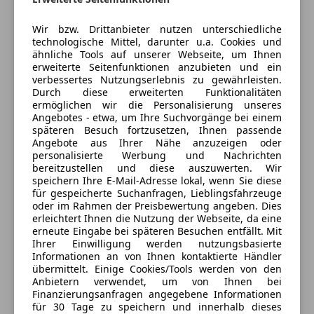
Anbieter kontaktieren
ABS
Wir bzw. Drittanbieter nutzen unterschiedliche
Abstandswarner
Deine Nachricht
technologische Mittel, darunter u.a. Cookies und
Beifahrerairbag
ähnliche Tools auf unserer Webseite, um Ihnen
ESP
erweiterte Seitenfunktionen anzubieten und ein
verbessertes Nutzungserlebnis zu gewährleisten.
Fahrerairbag
Durch diese erweiterten Funktionalitäten
Isofix
ermöglichen wir die Personalisierung unseres
Kopfairbag
Angebotes - etwa, um Ihre Suchvorgänge bei einem
späteren Besuch fortzusetzen, Ihnen passende
LED-Scheinwerfer
Angebote aus Ihrer Nähe anzuzeigen oder
LED-Tagfahrlicht
personalisierte Werbung und Nachrichten
Müdigkeitswarnsystem
bereitzustellen und diese auszuwerten. Wir
speichern Ihre E-Mail-Adresse lokal, wenn Sie diese
Notbremsassistent
3 ähnliche Fahrzeuge gefunden
für gespeicherte Suchanfragen, Lieblingsfahrzeuge
Notrufsystem
oder im Rahmen der Preisbewertung angeben. Dies
Ich erlaube den Händlern dieser
Reifendruckkontrollsystem
erleichtert Ihnen die Nutzung der Webseite, da eine
Fahrzeuge mich zu kontaktieren.
erneute Eingabe bei späteren Besuchen entfällt. Mit
Seitenairbag
Ihrer Einwilligung werden nutzungsbasierte
Spurhalteassistent
Informationen an von Ihnen kontaktierte Händler
Dein Name
Totwinkel-Assistent
übermittelt. Einige Cookies/Tools werden von den
Anbietern verwendet, um von Ihnen bei
Traktionskontrolle
Finanzierungsanfragen angegebene Informationen
Wegfahrsperre
für 30 Tage zu speichern und innerhalb dieses