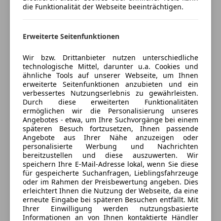
die Funktionalität der Webseite beeinträchtigen.
Zentralverriegelung mit Funkfernbedienung
Verkäufer
Privat
Extras
1190 Wien , AT
Erweiterte Seitenfunktionen
Alufelgen
Innenspiegel automatisch abblendend
Wir bzw. Drittanbieter nutzen unterschiedliche
technologische Mittel, darunter u.a. Cookies und
Scheinwerferreinigung
ähnliche Tools auf unserer Webseite, um Ihnen
Anbieter kontaktieren
Sportfahrwerk
erweiterte Seitenfunktionen anzubieten und ein
Sportsitze
verbessertes Nutzungserlebnis zu gewährleisten.
Deine Nachricht
Durch diese erweiterten Funktionalitäten
ermöglichen wir die Personalisierung unseres
Angebotes - etwa, um Ihre Suchvorgänge bei einem
späteren Besuch fortzusetzen, Ihnen passende
Angebote aus Ihrer Nähe anzuzeigen oder
personalisierte Werbung und Nachrichten
bereitzustellen und diese auszuwerten. Wir
speichern Ihre E-Mail-Adresse lokal, wenn Sie diese
für gespeicherte Suchanfragen, Lieblingsfahrzeuge
oder im Rahmen der Preisbewertung angeben. Dies
erleichtert Ihnen die Nutzung der Webseite, da eine
erneute Eingabe bei späteren Besuchen entfällt. Mit
Ihrer Einwilligung werden nutzungsbasierte
3 ähnliche Fahrzeuge gefunden
Informationen an von Ihnen kontaktierte Händler
Ich erlaube den Händlern dieser