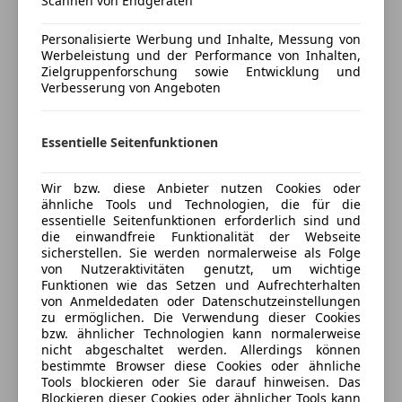
Scannen von Endgeräten
Windschott (für Cabrio)
Panoramadach
Alcantarahimmel
Personalisierte Werbung und Inhalte, Messung von
Unterhaltung/Media
Werbeleistung und der Performance von Inhalten,
Eisenmann Endtopf
Mehr anzeigen
Zielgruppenforschung sowie Entwicklung und
Bordcomputer
Im Februar 2024 bei 184tkm wurde Service A
Verbesserung von Angeboten
Freisprecheinrichtung
durchgeführt, plus Getriebeöl und das ABC Öl der
Versicherung
Stoßdämpfer wurde ebenfalls gewechselt.
Sicherheit
Essentielle Seitenfunktionen
Keine Probefahrt Touristen
Kfz-Versicherung
ABS
Wird im Sommer als Alltags Fahrzeug gefahren.
Alarmanlage
Kein Winterbetrieb.
Wir bzw. diese Anbieter nutzen Cookies oder
Beifahrerairbag
ähnliche Tools und Technologien, die für die
Versicherungsschutz an Ihre Bedürfnisse
essentielle Seitenfunktionen erforderlich sind und
ESP
anpassen
Kein Notverkauf und keine Nachrichten mit
die einwandfreie Funktionalität der Webseite
Fahrerairbag
irgendwelchen Fantasie Preisen
sicherstellen. Sie werden normalerweise als Folge
Freischaden-Gutschein ab Stufe 0
Kopfairbag
von Nutzeraktivitäten genutzt, um wichtige
Funktionen wie das Setzen und Aufrechterhalten
Auto einfach online versichern & Rabatt holen
Nebelscheinwerfer
von Anmeldedaten oder Datenschutzeinstellungen
Seitenairbag
zu ermöglichen. Die Verwendung dieser Cookies
Servolenkung
bzw. ähnlicher Technologien kann normalerweise
Jetzt berechnen
nicht abgeschaltet werden. Allerdings können
Wegfahrsperre
bestimmte Browser diese Cookies oder ähnliche
Xenonscheinwerfer
Tools blockieren oder Sie darauf hinweisen. Das
Zentralverriegelung
Blockieren dieser Cookies oder ähnlicher Tools kann