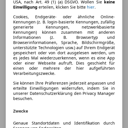
USA, nach Art. 49 (1) (a) DSGVO. Wollen Sie
keine
Kraftstoff
Benzin
Einwilligung
erteilen, klicken Sie bitte
hier
.
Kraftstoffverbrauch
15,10
l/100 km (komb.)
Cookies, Endgeräte- oder ähnliche Online-
Kennungen (z. B. login-basierte Kennungen, zufällig
generierte Kennungen, netzwerkbasierte
Ausstattung
Kennungen) können zusammen mit anderen
Informationen (z. B. Browsertyp und
Browserinformationen, Sprache, Bildschirmgröße,
Komfort
Mehr anzeigen
unterstützte Technologien usw.) auf Ihrem Endgerät
gespeichert oder von dort ausgelesen werden, um
Armlehne
es jedes Mal wiederzuerkennen, wenn es eine App
Elektrische Fensterheber
oder einer Webseite aufruft. Dies geschieht für
Fahrzeugbeschreibung
einen oder mehrere der hier aufgeführten
Elektrische Seitenspiegel
Verarbeitungszwecke.
Elektrische Sitze
Letzter Stand 22.04.2025
Getönte Scheiben
Sie können Ihre Präferenzen jederzeit anpassen und
Großes Service
erteilte Einwilligungen widerrufen, indem Sie in
Klimaautomatik
Vorne neue Bremsscheiben plus Klötze
unserer Datenschutzerklärung den Privacy Manager
Lederlenkrad
Keilriemen plus Scheiben neu
besuchen.
Multifunktionslenkrad
Regensensor
Zwecke
Garagengepflegter AMG
Sitzheizung
Zweiteilige AMG Felgen
Genaue Standortdaten und Identifikation durch
Tempomat
10/2024 4x neue Reifen