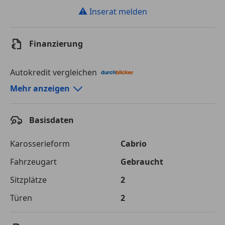
⚠
Inserat melden
Finanzierung
Autokredit vergleichen
Autokredit-Rechner von durchblicker.at
Mehr anzeigen
Einfach Rate berechnen und günstige Konditionen
finden!
Basisdaten
Autokredit vergleichen
Karosserieform
Cabrio
Laufzeit
120 Monate
Fahrzeugart
Gebraucht
Sitzplätze
2
Kreditbetrag
€ 35 000,-
Türen
2
Zu zahlender
€ 49 308,-
Gesamtbetrag