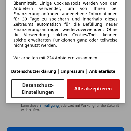
übermittelt. Einige Cookies/Tools werden von den
Fahrzeuge mich zu kontaktieren.
Anbietern verwendet, um von Ihnen bei
Finanzierungsanfragen angegebene Informationen
für 30 Tage zu speichern und innerhalb dieses
Dein Name
Zeitraums automatisch für die Befüllung neuer
Finanzierungsanfragen wiederzuverwenden. Ohne
die Verwendung solcher Cookies/Tools können
solche erweiterten Funktionen ganz oder teilweise
nicht genutzt werden.
Deine E-Mail
Wir arbeiten mit 224 Anbietern zusammen.
|
|
Datenschutzerklärung
Impressum
Anbieterliste
Deine Telefonnummer (optional)
Datenschutz-
Alle akzeptieren
Einstellungen
Ich möchte auf meine Interessen zugeschnittene Angebote und
Neuigkeiten der AutoScout24 GmbH per E-Mail erhalten. Ich
kann diese
Einwilligung
jederzeit mit Wirkung für die Zukunft
widerrufen.