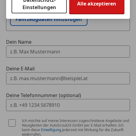
Datenschutz-
Ich möchte mein Auto in Zahlung geben
Alle akzeptieren
Einstellungen
*Garantie
(unverbindlich).
Fahrzeugdaten hinzufügen
*Geschwindigkeitsbegrenzer
*LED-Rückleuchten
Dein Name
*Beifahrersitz 4-fach einstellbar
*Höhenverstellbares Lenkrad
Deine E-Mail
*Totwinkelüberwachung (BSD)
*5-Gang-Schaltgetriebe
Deine Telefonnummer (optional)
*360°-Kamera
Ich möchte auf meine Interessen zugeschnittene Angebote und
*Frontkollisionswarnsystem (FCW)
Neuigkeiten der AutoScout24 GmbH per E-Mail erhalten. Ich
kann diese
Einwilligung
jederzeit mit Wirkung für die Zukunft
widerrufen.