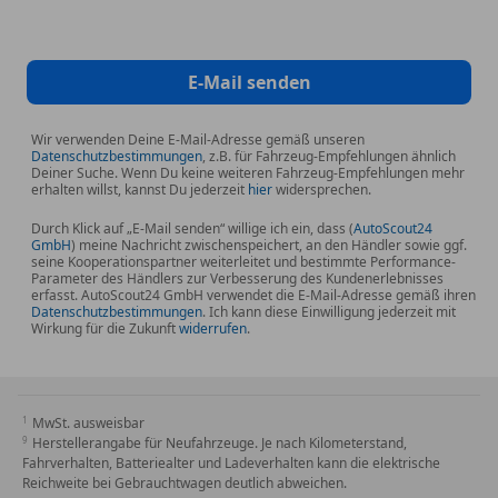
*Geschwindigkeitsassistent (SAS)
*Intelligente Geschwindigkeitsregelung (ICA)
E-Mail senden
*Spurverlassenswarnung (LDW)
Wir verwenden Deine E-Mail-Adresse gemäß unseren
Datenschutzbestimmungen
, z.B. für Fahrzeug-Empfehlungen ähnlich
*Umklappbare Rücksitze (40:60)
Deiner Suche. Wenn Du keine weiteren Fahrzeug-Empfehlungen mehr
erhalten willst, kannst Du jederzeit
hier
widersprechen.
*Verdunkelte Scheiben hinten
Durch Klick auf „E-Mail senden“ willige ich ein, dass (
AutoScout24
GmbH
) meine Nachricht zwischenspeichert, an den Händler sowie ggf.
seine Kooperationspartner weiterleitet und bestimmte Performance-
*Außenspiegel automatisch einklappbar
Parameter des Händlers zur Verbesserung des Kundenerlebnisses
erfasst. AutoScout24 GmbH verwendet die E-Mail-Adresse gemäß ihren
Datenschutzbestimmungen
. Ich kann diese Einwilligung jederzeit mit
*Start-/Stopptaste
Wirkung für die Zukunft
widerrufen
.
*Follow Me Home-Funktion
MwSt. ausweisbar
*Lautsprecher 6
Herstellerangabe für Neufahrzeuge. Je nach Kilometerstand,
Fahrverhalten, Batteriealter und Ladeverhalten kann die elektrische
Reichweite bei Gebrauchtwagen deutlich abweichen.
*12 V-Anschluss vorne