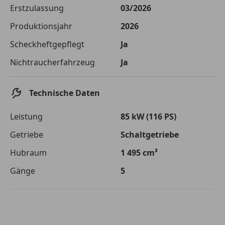
Die tatsächlichen Konditionen sind abhängig von Ihrer Bonität sowie
Erstzulassung
03/2026
von der von Ihnen gewählten Bank. Rückzahlungszeitraum 1-10
Jahre. Zinsspanne Sollzinssatz: 2,90% - 14,90%.
Produktionsjahr
2026
Jetzt berechnen
Scheckheftgepflegt
Ja
Nichtraucherfahrzeug
Ja
Technische Daten
Leistung
85 kW (116 PS)
Getriebe
Schaltgetriebe
Hubraum
1 495 cm³
Gänge
5