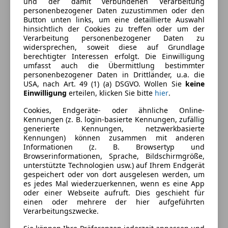
und der damit verbundenen Verarbeitung
Armlehne
personenbezogener Daten zuzustimmen oder den
Berganfahrassistent
Button unten links, um eine detaillierte Auswahl
Farbe und Innenausstattung
hinsichtlich der Cookies zu treffen oder um der
Einparkhilfe
Verarbeitung personenbezogener Daten zu
Einparkhilfe Rückfahrkamera
Außenfarbe
Grau
widersprechen, soweit diese auf Grundlage
Einparkhilfe Sensoren hinten
berechtigter Interessen erfolgt. Die Einwilligung
Farbe laut Hersteller
Hampstead Grey
umfasst auch die Übermittlung bestimmter
Einparkhilfe Sensoren vorne
personenbezogener Daten in Drittländer, u.a. die
Elektrische Fensterheber
Lackierung
Metallic
USA, nach Art. 49 (1) (a) DSGVO. Wollen Sie
keine
Elektrische Seitenspiegel
Einwilligung
erteilen, klicken Sie bitte
hier
.
Innenausstattung
Vollleder
Elektrische Sitze
Cookies, Endgeräte- oder ähnliche Online-
Getönte Scheiben
Kennungen (z. B. login-basierte Kennungen, zufällig
generierte Kennungen, netzwerkbasierte
Klimaanlage
Fahrzeugbeschreibung
Kennungen) können zusammen mit anderen
Klimaautomatik
Informationen (z. B. Browsertyp und
Lederausstattung
Zum Verkauf steht ein MG ZS+ Deluxe 1,5l Benzin
Browserinformationen, Sprache, Bildschirmgröße,
unterstützte Technologien usw.) auf Ihrem Endgerät
Lederlenkrad
Schalter als Tageszulassung.
gespeichert oder von dort ausgelesen werden, um
Lichtsensor
~~~~~~~~~~~~~~~~~~~~~~~~~~~~~~~~~~~~~~~~~~~
es jedes Mal wiederzuerkennen, wenn es eine App
Lordosenstütze
Ausstattung zusätzlich:
oder einer Webseite aufruft. Dies geschieht für
einen oder mehrere der hier aufgeführten
Multifunktionslenkrad
+ LED-Scheinwerfer
Verarbeitungszwecke.
Navigationssystem
+ Klima
Regensensor