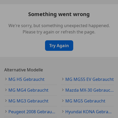
*Belüftungsdüsen hinten
Something went wrong
*Elektrische Feststellbremse (EPB)
We're sorry, but something unexpected happened.
Please try again or refresh the page.
*Frontscheibenwischer
Try Again
*Müdigkeitswarnung (UDW)
*Querverkehrswarnung (RCTA)
Alternative Modelle
*Radio AM/FM/DAB+
MG HS Gebraucht
MG MGS5 EV Gebraucht
*Rücksitze: 2-seitiger 3-Punkt+ Gurtstraffer und
MG MG4 Gebraucht
Mazda MX-30 Gebraucht
Lastbegrenzer
MG MG3 Gebraucht
MG MG5 Gebraucht
*Vordersitze: 3 Punkte + Gurtstraffer und
Peugeot 2008 Gebraucht
Hyundai KONA Gebraucht
Lastbegrenzer