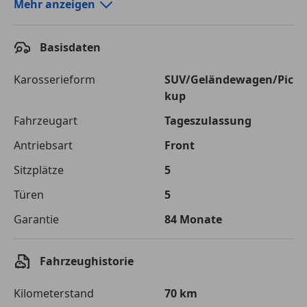
Autokredit-Rechner von durchblicker.at
Mehr anzeigen
Einfach Rate berechnen und günstige Konditionen
finden!
Basisdaten
Autokredit vergleichen
Karosserieform
SUV/Geländewagen/Pic
kup
Laufzeit
120 Monate
Fahrzeugart
Tageszulassung
Kreditbetrag
€ 23 600,-
Antriebsart
Front
Zu zahlender
€ 33 248,-
Sitzplätze
5
Gesamtbetrag
Türen
5
Einberechnete Gebühren
€ 0,-
Garantie
84 Monate
Effektivzinsatz
7,50 %
Sollzinssatz
7,25 %
Fahrzeughistorie
Monatliche Rate
€ 277,07
Kilometerstand
70 km