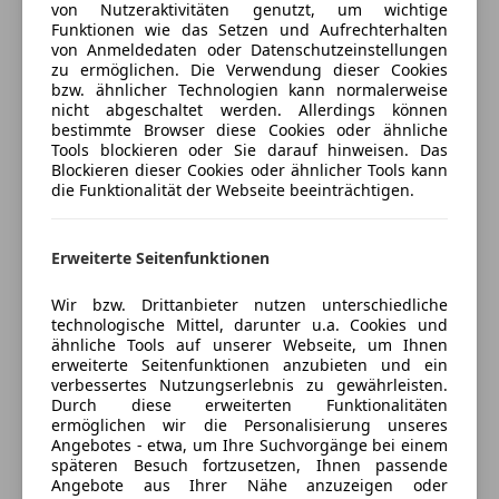
ESP
500,- Eintauschbonus optional bei Eintausch eines
von Nutzeraktivitäten genutzt, um wichtige
Auto einfach online versichern & Rabatt holen
Funktionen wie das Setzen und Aufrechterhalten
Fahrerairbag
Fahrzeug noch möglich.
von Anmeldedaten oder Datenschutzeinstellungen
Isofix
~~~~~~~~~~~~~~~~~~~~~~~~~~~~~~~~~~~~~~~~~~~
zu ermöglichen. Die Verwendung dieser Cookies
Kopfairbag
Auch in anderen Farben und Ausstattungen
bzw. ähnlicher Technologien kann normalerweise
Jetzt berechnen
nicht abgeschaltet werden. Allerdings können
LED-Scheinwerfer
verfügbar.
bestimmte Browser diese Cookies oder ähnliche
Notbremsassistent
~~~~~~~~~~~~~~~~~~~~~~~~~~~~~~~~~~~~~~~~~~~
Tools blockieren oder Sie darauf hinweisen. Das
Notrufsystem
All Inkl. Paket (optional) Preis auf Anfrage
Blockieren dieser Cookies oder ähnlicher Tools kann
Verkäufer
die Funktionalität der Webseite beeinträchtigen.
Händler
Reifendruckkontrollsystem
~~~~~~~~~~~~~~~~~~~~~~~~~~~~~~~~~~~~~~~~~~~
Seitenairbag
Ihr Ansprechpartner bei Ford 4you Store
Servolenkung
4you Store GmbH
Vöcklabruck:
Erweiterte Seitenfunktionen
Spurhalteassistent
Frank Schneider
Anbieter auf AutoScout24 seit 2024
Tagfahrlicht
07672/72355-33
Wir bzw. Drittanbieter nutzen unterschiedliche
Verkauf
technologische Mittel, darunter u.a. Cookies und
Totwinkel-Assistent
f.schneider@ford4you-store.at
ähnliche Tools auf unserer Webseite, um Ihnen
Traktionskontrolle
Geschlossen
erweiterte Seitenfunktionen anzubieten und ein
Wegfahrsperre
Niklas Kölbl
Öffnet um 9:00
verbessertes Nutzungserlebnis zu gewährleisten.
Durch diese erweiterten Funktionalitäten
Zentralverriegelung
07672/72355-31
Ida Pfeiffer Straße 8
,
ermöglichen wir die Personalisierung unseres
4840 Vöcklabruck, AT
n.koelbl@ford4you-store.at
Angebotes - etwa, um Ihre Suchvorgänge bei einem
Extras
späteren Besuch fortzusetzen, Ihnen passende
Angebote aus Ihrer Nähe anzuzeigen oder
Alufelgen
Kontakt
Für einen Besichtigungstermin oder eine Probefahrt