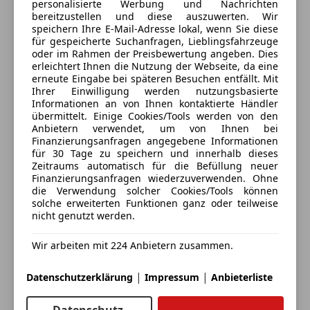
personalisierte Werbung und Nachrichten
Dachreling
bin ich gerne zu unseren Öffnungszeiten für Sie
bereitzustellen und diese auszuwerten. Wir
Sprachsteuerung
erreichbar.
speichern Ihre E-Mail-Adresse lokal, wenn Sie diese
Alle Fahrzeuge des Anbieters
für gespeicherte Suchanfragen, Lieblingsfahrzeuge
Touchscreen
Ich erstelle Ihnen auch gerne ein attraktives
oder im Rahmen der Preisbewertung angeben. Dies
Finanzierungs- und Versicherungsangebot.
erleichtert Ihnen die Nutzung der Webseite, da eine
Anbieter kontaktieren
Alle Angaben ohne Gewähr, vorbehaltlich
erneute Eingabe bei späteren Besuchen entfällt. Mit
Ihrer Einwilligung werden nutzungsbasierte
Eingabefehler.
Informationen an von Ihnen kontaktierte Händler
Deine Nachricht
übermittelt. Einige Cookies/Tools werden von den
Anbietern verwendet, um von Ihnen bei
Finanzierungsanfragen angegebene Informationen
Sonderausstattungen:
für 30 Tage zu speichern und innerhalb dieses
*Metallic-Lackierung
Zeitraums automatisch für die Befüllung neuer
Finanzierungsanfragen wiederzuverwenden. Ohne
die Verwendung solcher Cookies/Tools können
solche erweiterten Funktionen ganz oder teilweise
Serienausstattungen:
nicht genutzt werden.
*Heckscheibenwischer
Wir arbeiten mit 224 Anbietern zusammen.
*ABS
Eintauschwagen: Kaufen und verkaufen in nur einem
|
|
Datenschutzerklärung
Impressum
Anbieterliste
Schritt
*Außenspiegel beheizt