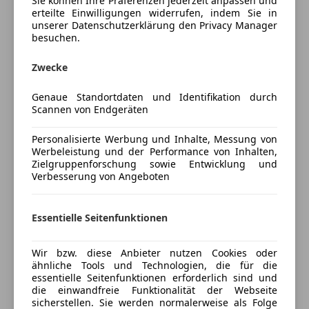
Sie können Ihre Präferenzen jederzeit anpassen und
+ 360 Grad Kamera
erteilte Einwilligungen widerrufen, indem Sie in
Schlüssellose Zentralverriegelung
+ Fahrersitz elektrisch
unserer Datenschutzerklärung den Privacy Manager
Sitzheizung
+ Vordersitze beheizt
besuchen.
Start/Stop-Automatik
+ Ledersitze
Tempomat
+ Seitenscheiben abgedunkelt
Zwecke
Mehr anzeigen
+ adaptiver Tempomat
Unterhaltung/Media
Genaue Standortdaten und Identifikation durch
+ Naigationssystem
Scannen von Endgeräten
Preisbewertung
Android Auto
+ uvm.
Apple CarPlay
~~~~~~~~~~~~~~~~~~~~~~~~~~~~~~~~~~~~~~~~~~~
Personalisierte Werbung und Inhalte, Messung von
Mehr anzeigen
Bluetooth
Listenpreis: € 24.570,-
Werbeleistung und der Performance von Inhalten,
Bordcomputer
Zielgruppenforschung sowie Entwicklung und
Aktionspreis bei Leasing: € 22.070,- inkl.
Verbesserung von Angeboten
Freisprecheinrichtung
Versicherungsbonus.
Versicherung
Radio
Aktionspreis gültig bei einer Finanzierung über die
Denzel Bank.
Essentielle Seitenfunktionen
Sicherheit
Kfz-Versicherung
Aktionspreis bei Barkauf: € 23.070,- inkl.
ABS
Versicherungsbonus.
Wir bzw. diese Anbieter nutzen Cookies oder
Versicherungsschutz an Ihre Bedürfnisse
Abstandswarner
Aktionspreis gültig bei Barkauf.
ähnliche Tools und Technologien, die für die
anpassen
essentielle Seitenfunktionen erforderlich sind und
Alarmanlage
die einwandfreie Funktionalität der Webseite
Beifahrerairbag
Freischaden-Gutschein ab Stufe 0
sicherstellen. Sie werden normalerweise als Folge