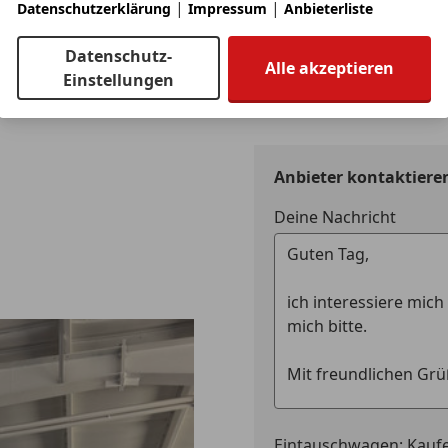
|
|
LED-Schei
Datenschutzerklärung
Impressum
Anbieterliste
Reifendichtmittel
LED-Tagfah
Servolenkung Plus
Datenschutz-
Nachtsicht
Sicherheitsgurte trüffelbraun
Alle akzeptieren
Jetzt berechnen
Einstellungen
Notbremsa
Sitzheizung
Notrufsys
Sitzbelüftung
Reifendruc
Sportabgasanlage
Seitenairb
Spurwechselassistent
Anbieter kontaktiere
Servolenk
Türeinstiegsblenden in Carbon matt
Spurhaltea
Vorrüstung Porsche Dashcam
Deine Nachricht
Verkehrsz
Zifferblatt Drehzahlmesser und Sport Chrono St
Wegfahrsp
Zentralver
Neuwagenzustand!
Funkfernb
Inkl. frischem Service und verlängerter Herstellergar
Preis innerhalb Österreich: 304.600 €
Extras
Alufelgen
Elektronis
Innenspieg
Schaltwip
Scheinwerf
Eintauschwagen: Kaufe