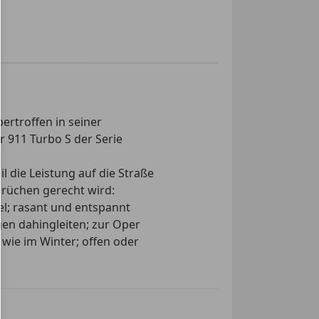
e Fensterheber
 Seitenspiegel
 Sitze
cheiben
matik
tattung
rad
ertroffen in seiner
tütze
 911 Turbo S der Serie
ionslenkrad
nssystem
l die Leistung auf die Straße
or
prüchen gerecht wird:
ung
bel; rasant und entspannt
g
en dahingleiten; zur Oper
-Automatik
 wie im Winter; offen oder
er Beifahrersitz
 (für Cabrio)
z metallic mit
uto
lay