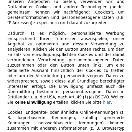
unseren Angeboten zu bieten, verwenden wir und
Drittanbieter Cookies und andere Technologien (beides
Nichtraucherfahrzeug
Ja
gemeinsam nennen wir nachfolgend: „Cookies"), um
Geräteinformationen und personenbezogene Daten (z.B.
IP Adressen) zu speichern und darauf zuzugreifen.
Leistung
478 kW (65
Dadurch ist es möglich, personalisierte Werbung
Getriebe
Automati
entsprechend Ihren Interessen auszuspielen, unser
Angebot zu optimieren und dessen Verwendung zu
Hubraum
3 745 cm³
analysieren. Klicken Sie den Button unten rechts, um dem
Einsatz von einwilligungspflichten Cookies und der damit
Zylinder
6
verbundenen Verarbeitung personenbezogener Daten
zuzustimmen oder den Button unten links, um eine
Leergewicht
2 080 kg
detaillierte Auswahl hinsichtlich der Cookies zu treffen
oder um der Verarbeitung personenbezogener Daten zu
widersprechen, soweit diese auf Grundlage berechtigter
Interessen erfolgt. Die Einwilligung umfasst auch die
Übermittlung bestimmter personenbezogener Daten in
Drittländer, u.a. die USA, nach Art. 49 (1) (a) DSGVO. Wollen
Sie
keine Einwilligung
erteilen, klicken Sie bitte
hier
.
Cookies, Endgeräte- oder ähnliche Online-Kennungen (z.
B. login-basierte Kennungen, zufällig generierte
Kennungen, netzwerkbasierte Kennungen) können
zusammen mit anderen Informationen (z. B. Browsertyp