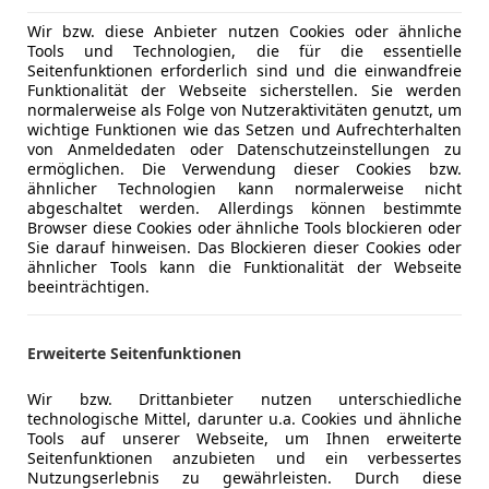
Elektrisch
Farbe der Innenausstattung
Braun
Wir bzw. diese Anbieter nutzen Cookies oder ähnliche
Elektrische
Tools und Technologien, die für die essentielle
Innenausstattung
Vollleder
Elektrische
Seitenfunktionen erforderlich sind und die einwandfreie
Funktionalität der Webseite sicherstellen. Sie werden
Getönte S
normalerweise als Folge von Nutzeraktivitäten genutzt, um
Klimaauto
wichtige Funktionen wie das Setzen und Aufrechterhalten
Ein herzliches Grüß Gott aus Salzburg!
Lederauss
von Anmeldedaten oder Datenschutzeinstellungen zu
ermöglichen. Die Verwendung dieser Cookies bzw.
Lederlenk
Seit jeher die Speerspitze der Baureihe 911 und unüb
ähnlicher Technologien kann normalerweise nicht
Lordosens
abgeschaltet werden. Allerdings können bestimmte
Leistungsentfaltung und einfachen Handhabung: der
Multifunkt
Browser diese Cookies oder ähnliche Tools blockieren oder
992.1.
Sie darauf hinweisen. Das Blockieren dieser Cookies oder
Navigatio
Es ist immer wieder erstaunlich, wie dieses Automobi
ähnlicher Tools kann die Funktionalität der Webseite
Regensens
beeinträchtigen.
bringt. Ein Wagen der diametral verschiedenen Ans
Sitzbelüft
sportlich, nicht zu hart; schnell und doch komforta
Sitzheizun
ankommen; schnelle Kurven oder doch lieber gedieg
Erweiterte Seitenfunktionen
Start/Stop
oder auf die Passstraße? Alles machbar! Im Sommer,
Umklappbar
geschlossen.
Mehr anzeigen
Wir bzw. Drittanbieter nutzen unterschiedliche
Windschott
technologische Mittel, darunter u.a. Cookies und ähnliche
Hier in der eleganten Farbkombination in tiefschwar
Tools auf unserer Webseite, um Ihnen erweiterte
trüffelbraunem Leder-Interieur. Einfach fabelhaft!
Unterhaltung/Media
Android A
Seitenfunktionen anzubieten und ein verbessertes
Apple CarP
Nutzungserlebnis zu gewährleisten. Durch diese