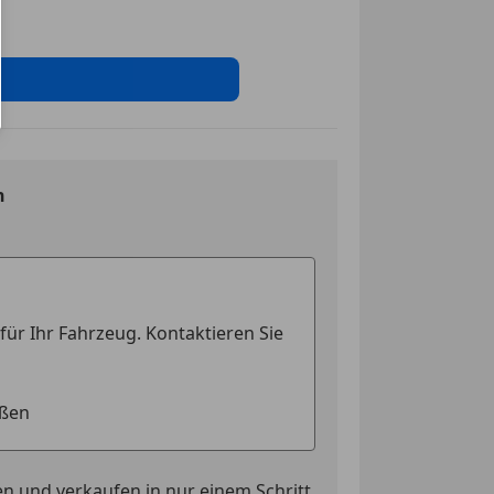
nwerfer
rlicht
-Assistent
ssistent
tem
kkontrollsystem
ag
n
ung
ssistent
eichenerkennung
oppuhr weiß
erre
riegelung mit
edienung
antie.
che Parkbremse
el automatisch abblendend
pen
erreinigung
n und verkaufen in nur einem Schritt