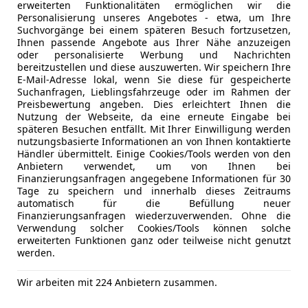
erweiterten Funktionalitäten ermöglichen wir die
Sonderausstattung:
Bluetooth
Personalisierung unseres Angebotes - etwa, um Ihre
Außenspiegel, elektrisch anklappbar, einstellbar 
Bordcompu
Suchvorgänge bei einem späteren Besuch fortzusetzen,
Ablagenpaket
DAB-Radio
Ihnen passende Angebote aus Ihrer Nähe anzuzeigen
oder personalisierte Werbung und Nachrichten
Exclusive Design Heckleuchten
Freisprech
bereitzustellen und diese auszuwerten. Wir speichern Ihre
Burmester High-End Surround Sound
Radio
E-Mail-Adresse lokal, wenn Sie diese für gespeicherte
Exterieur-Paket lackiert in schwarz
Soundsys
Suchanfragen, Lieblingsfahrzeuge oder im Rahmen der
Preisbewertung angeben. Dies erleichtert Ihnen die
GT-Sportlenkrad Leder mit Lenkradblende in Car
USB
Nutzung der Webseite, da eine erneute Eingabe bei
HomeLink (Garagentoröffner)
W-Lan / Wi
späteren Besuchen entfällt. Mit Ihrer Einwilligung werden
Lamellen Lufteinlassgitter lackiert in schwarz
nutzungsbasierte Informationen an von Ihnen kontaktierte
Sicherheit
ABS
Händler übermittelt. Einige Cookies/Tools werden von den
PDLS+ abgedunkelt
Abstands
Anbietern verwendet, um von Ihnen bei
Licht-Design-Paket
Finanzierungsanfragen angegebene Informationen für 30
Abstandsw
LED-Türprojektion „Porsche“
Tage zu speichern und innerhalb dieses Zeitraums
Alarmanla
automatisch für die Befüllung neuer
Liftsystem Vorderachse
Beifahrera
Finanzierungsanfragen wiederzuverwenden. Ohne die
Luftauslass- und Einlassblenden lackiert in schwa
Kfz-Versicherung
Verwendung solcher Cookies/Tools können solche
ESP
Modellbezeichnung lackiert
erweiterten Funktionen ganz oder teilweise nicht genutzt
Fahrerairb
werden.
Nachtsichtassistent
Versicherungsschutz an Ihre Bedürfnisse anpa
Fernlichtas
ParkAssistent inkl. Surround View (360° Kamera)
Isofix
Wir arbeiten mit 224 Anbietern zusammen.
Freischaden-Gutschein ab Stufe 0
PCCB (Keramikbremse)
Kurvenlich
Porsche Inno Drive inkl. Abstandsregeltempostat
Auto einfach online versichern & Rabatt holen