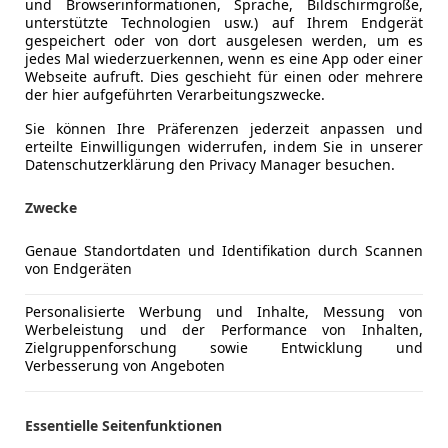
und Browserinformationen, Sprache, Bildschirmgröße,
unterstützte Technologien usw.) auf Ihrem Endgerät
gespeichert oder von dort ausgelesen werden, um es
jedes Mal wiederzuerkennen, wenn es eine App oder einer
Webseite aufruft. Dies geschieht für einen oder mehrere
der hier aufgeführten Verarbeitungszwecke.
Sie können Ihre Präferenzen jederzeit anpassen und
erteilte Einwilligungen widerrufen, indem Sie in unserer
Datenschutzerklärung den Privacy Manager besuchen.
Schadstoffklasse
Euro 6e
Zwecke
Kraftstoff
Benzin
Genaue Standortdaten und Identifikation durch Scannen
von Endgeräten
Komfort
360° Kame
Mehr anzeigen
Personalisierte Werbung und Inhalte, Messung von
Beheizbare
Werbeleistung und der Performance von Inhalten,
Einparkhilf
Zielgruppenforschung sowie Entwicklung und
ng
Außenfarbe
Schwarz
Verbesserung von Angeboten
Einparkhil
Einparkhil
Farbe laut Hersteller
Tiefschwar
Einparkhil
Essentielle Seitenfunktionen
Lackierung
Metallic
Einparkhil