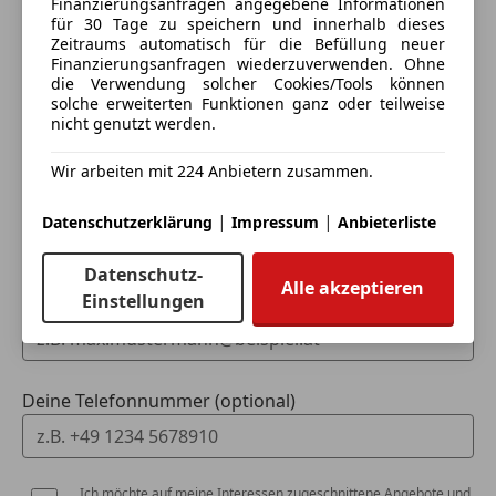
Extras
Schritt
Finanzierungsanfragen angegebene Informationen
für 30 Tage zu speichern und innerhalb dieses
Alufelgen
Zeitraums automatisch für die Befüllung neuer
Ich möchte mein Auto in Zahlung geben
Finanzierungsanfragen wiederzuverwenden. Ohne
Innenspiegel automatisch abblendend
(unverbindlich).
die Verwendung solcher Cookies/Tools können
Pannenkit
solche erweiterten Funktionen ganz oder teilweise
Spoiler
Fahrzeugdaten hinzufügen
nicht genutzt werden.
Sportfahrwerk
Wir arbeiten mit 224 Anbietern zusammen.
Sportpaket
Sportsitze
Dein Name
|
|
Datenschutzerklärung
Impressum
Anbieterliste
Sprachsteuerung
Datenschutz-
Alle akzeptieren
Einstellungen
Deine E-Mail
Deine Telefonnummer (optional)
Ich möchte auf meine Interessen zugeschnittene Angebote und