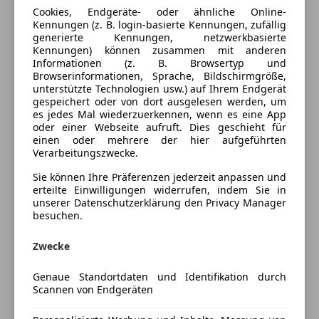
Ausstattung
Cookies, Endgeräte- oder ähnliche Online-
Kennungen (z. B. login-basierte Kennungen, zufällig
Komfort
Mehr anzeigen
generierte Kennungen, netzwerkbasierte
Kennungen) können zusammen mit anderen
360° Kamera
Informationen (z. B. Browsertyp und
Browserinformationen, Sprache, Bildschirmgröße,
Beheizbares Lenkrad
Farbe und Innenausstattung
unterstützte Technologien usw.) auf Ihrem Endgerät
Einparkhilfe
gespeichert oder von dort ausgelesen werden, um
Einparkhilfe Rückfahrkamera
es jedes Mal wiederzuerkennen, wenn es eine App
Außenfarbe
Grau
oder einer Webseite aufruft. Dies geschieht für
Einparkhilfe selbstlenkendes System
einen oder mehrere der hier aufgeführten
Lackierung
Andere
Einparkhilfe Sensoren hinten
Verarbeitungszwecke.
Einparkhilfe Sensoren vorne
Innenausstattung
Vollleder
Sie können Ihre Präferenzen jederzeit anpassen und
Elektrische Seitenspiegel
erteilte Einwilligungen widerrufen, indem Sie in
Elektrische Sitze
unserer Datenschutzerklärung den Privacy Manager
Preisbewertung
Getönte Scheiben
besuchen.
Klimaautomatik
Mehr anzeigen
Zwecke
Lederausstattung
Lederlenkrad
Genaue Standortdaten und Identifikation durch
Lordosenstütze
Versicherung
Scannen von Endgeräten
Luftfederung
Multifunktionslenkrad