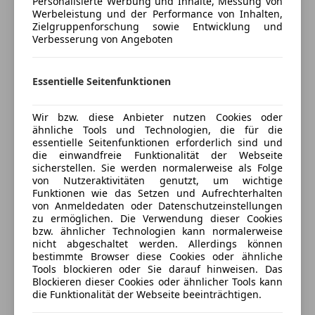
Personalisierte Werbung und Inhalte, Messung von
Kfz-Versicherung
Werbeleistung und der Performance von Inhalten,
Navigationssystem
Zielgruppenforschung sowie Entwicklung und
Schlüssellose Zentralverriegelung
Verbesserung von Angeboten
Versicherungsschutz an Ihre Bedürfnisse
Sitzbelüftung
anpassen
Sitzheizung
Freischaden-Gutschein ab Stufe 0
Essentielle Seitenfunktionen
teilb. Rücksitzbank
Tempomat
Auto einfach online versichern & Rabatt holen
Wir bzw. diese Anbieter nutzen Cookies oder
Unterhaltung/Media
ähnliche Tools und Technologien, die für die
essentielle Seitenfunktionen erforderlich sind und
Bordcomputer
Jetzt berechnen
die einwandfreie Funktionalität der Webseite
Induktionsladen für Smartphones
sicherstellen. Sie werden normalerweise als Folge
von Nutzeraktivitäten genutzt, um wichtige
Soundsystem
Funktionen wie das Setzen und Aufrechterhalten
USB
von Anmeldedaten oder Datenschutzeinstellungen
Verkäufer
Händler
zu ermöglichen. Die Verwendung dieser Cookies
Sicherheit
bzw. ähnlicher Technologien kann normalerweise
nicht abgeschaltet werden. Allerdings können
Porsche Innsbruck-Mitterweg
ABS
bestimmte Browser diese Cookies oder ähnliche
Abstandstempomat
Anbieter auf AutoScout24 seit 2025
Tools blockieren oder Sie darauf hinweisen. Das
Blockieren dieser Cookies oder ähnlicher Tools kann
Alarmanlage
die Funktionalität der Webseite beeinträchtigen.
Mitterweg 26-31
,
Beifahrerairbag
6020 Innsbruck, AT