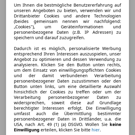
Um Ihnen die bestmögliche Benutzererfahrung auf
unseren Angeboten zu bieten, verwenden wir und
Drittanbieter Cookies und andere Technologien
(beides gemeinsam nennen wir nachfolgend:
„Cookies"), um Geräteinformationen und
personenbezogene Daten (z.B. IP Adressen) zu
speichern und darauf zuzugreifen.
Dadurch ist es möglich, personalisierte Werbung
entsprechend Ihren Interessen auszuspielen, unser
Angebot zu optimieren und dessen Verwendung zu
analysieren. Klicken Sie den Button unten rechts,
um dem Einsatz von einwilligungspflichten Cookies
und der damit verbundenen Verarbeitung
personenbezogener Daten zuzustimmen oder den
Energieverbrauch
Button unten links, um eine detaillierte Auswahl
hinsichtlich der Cookies zu treffen oder um der
Anderer Energieträger
Strom
Verarbeitung personenbezogener Daten zu
widersprechen, soweit diese auf Grundlage
Kraftstoffverbrauch
3,40
l/100 km (komb.)
berechtigter Interessen erfolgt. Die Einwilligung
umfasst auch die Übermittlung bestimmter
CO₂-Emissionen
76 g/km (komb.)
personenbezogener Daten in Drittländer, u.a. die
USA, nach Art. 49 (1) (a) DSGVO. Wollen Sie
keine
Einwilligung
erteilen, klicken Sie bitte
hier
.