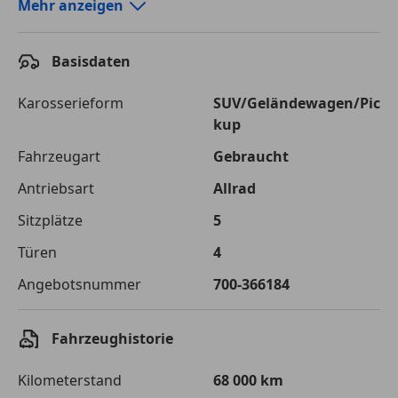
Autokredit-Rechner von durchblicker.at
Mehr anzeigen
Einfach Rate berechnen und günstige Konditionen
finden!
Basisdaten
Autokredit vergleichen
Karosserieform
SUV/Geländewagen/Pic
kup
Laufzeit
120 Monate
Fahrzeugart
Gebraucht
Kreditbetrag
€ 75 000,-
Antriebsart
Allrad
Zu zahlender
€ 105 661,-
Sitzplätze
5
Gesamtbetrag
Türen
4
Einberechnete Gebühren
€ 0,-
Angebotsnummer
700-366184
Effektivzinsatz
7,50 %
Sollzinssatz
7,25 %
Fahrzeughistorie
Monatliche Rate
€ 880,51
Kilometerstand
68 000 km