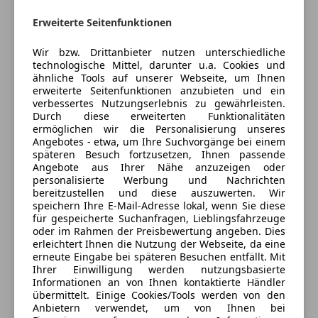
ESP
Fahrerairbag
Erweiterte Seitenfunktionen
Kontakt
Isofix
Wir bzw. Drittanbieter nutzen unterschiedliche
Kopfairbag
Alle Fahrzeuge des Anbieters
technologische Mittel, darunter u.a. Cookies und
LED-Scheinwerfer
ähnliche Tools auf unserer Webseite, um Ihnen
LED-Tagfahrlicht
erweiterte Seitenfunktionen anzubieten und ein
verbessertes Nutzungserlebnis zu gewährleisten.
Notrufsystem
Anbieter kontaktieren
Durch diese erweiterten Funktionalitäten
Reifendruckkontrollsystem
ermöglichen wir die Personalisierung unseres
Seitenairbag
Deine Nachricht
Angebotes - etwa, um Ihre Suchvorgänge bei einem
späteren Besuch fortzusetzen, Ihnen passende
Servolenkung
Angebote aus Ihrer Nähe anzuzeigen oder
Spurhalteassistent
personalisierte Werbung und Nachrichten
Tagfahrlicht
bereitzustellen und diese auszuwerten. Wir
speichern Ihre E-Mail-Adresse lokal, wenn Sie diese
Traktionskontrolle
für gespeicherte Suchanfragen, Lieblingsfahrzeuge
Verkehrszeichenerkennung
oder im Rahmen der Preisbewertung angeben. Dies
Voll-LED Scheinwerfer
erleichtert Ihnen die Nutzung der Webseite, da eine
erneute Eingabe bei späteren Besuchen entfällt. Mit
Wegfahrsperre
Ihrer Einwilligung werden nutzungsbasierte
Zentralverriegelung
Informationen an von Ihnen kontaktierte Händler
Zentralverriegelung mit Funkfernbedienung
übermittelt. Einige Cookies/Tools werden von den
Eintauschwagen: Kaufen und verkaufen in nur einem
Anbietern verwendet, um von Ihnen bei