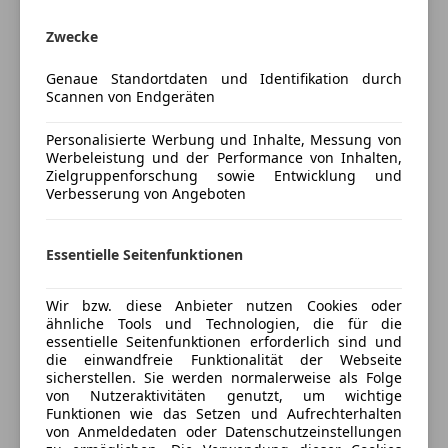
Tempomat
Autohaus Kandl.
Zwecke
EUR 300,- Finanzierungsbonus bei Kauf über Kredit
Unterhaltung/Media
oder Leasing über Toyota Kreditbank bei Abschluss
Genaue Standortdaten und Identifikation durch
Android Auto
im Autohaus Kandl.
Scannen von Endgeräten
Apple CarPlay
Bluetooth
Mehr anzeigen
Personalisierte Werbung und Inhalte, Messung von
Bordcomputer
Werbeleistung und der Performance von Inhalten,
Zielgruppenforschung sowie Entwicklung und
DAB-Radio
ASSISTENZSYSTEME
Verbesserung von Angeboten
Preisbewertung
Freisprecheinrichtung
* Fahrzeugstabilitäts- (VSC) und Traktionskontrolle
MP3
(TRC)
Mehr anzeigen
Musikstreaming integriert
Essentielle Seitenfunktionen
* Regensensor
Radio
* Rückfahrkamera
USB
Wir bzw. diese Anbieter nutzen Cookies oder
Versicherung
ähnliche Tools und Technologien, die für die
AUDIO & KOMMUNIKATION
Sicherheit
essentielle Seitenfunktionen erforderlich sind und
*
Smartphone Integration
Kfz-Versicherung
die einwandfreie Funktionalität der Webseite
ABS
* Induktive Ladestation
sicherstellen. Sie werden normalerweise als Folge
Beifahrerairbag
von Nutzeraktivitäten genutzt, um wichtige
Versicherungsschutz an Ihre Bedürfnisse
Funktionen wie das Setzen und Aufrechterhalten
ESP
INTERIEUR
von Anmeldedaten oder Datenschutzeinstellungen
anpassen
Fahrerairbag