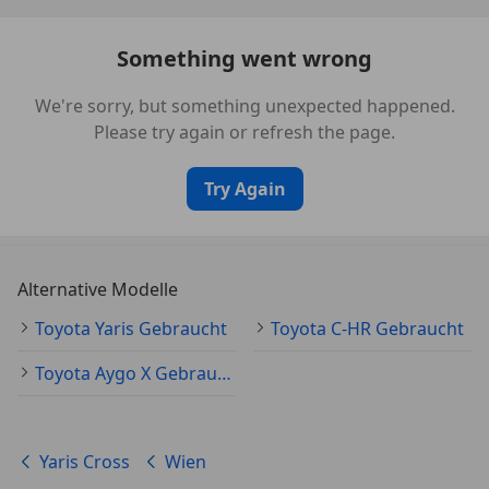
* Lenkrad elektrisch längs und höhenverstellbar
* Oberes Armaturenbrett schwarz
Something went wrong
* Scheinwerfer Ein/Aus-Automatik mittels
Lichtsensor
We're sorry, but something unexpected happened.
* Seitenairbags und Zentralairbag vorne
Please try again or refresh the page.
* Seitenfensternumrandung in schwarz
* Seitenschweller mit Applikationen Yaris Cross
Try Again
Schriftzug - silber
* Sequentieller Blinker Heck
* Servolenkung elektrisch (EPS)
geschwindigkeitsabhängig
Alternative Modelle
* Toyota Safety Sense 3
* Toyota Smart Connect Multimediasystem
Toyota Yaris Gebraucht
Toyota C-HR Gebraucht
* Windschutzscheibenheizung im Bereich der
Toyota Aygo X Gebraucht
Scheibenwischer
Irrtum und Zwischenverkauf vorbehalten.
Yaris Cross
Wien