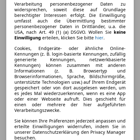
Verarbeitung personenbezogener Daten zu
2-Zonen-Klimaautomatik
widersprechen, soweit diese auf Grundlage
Armlehne
berechtigter Interessen erfolgt. Die Einwilligung
Farbe und Innenausstattung
umfasst auch die Übermittlung bestimmter
Beheizbares Lenkrad
personenbezogener Daten in Drittländer, u.a. die
Berganfahrassistent
Außenfarbe
Blau
USA, nach Art. 49 (1) (a) DSGVO. Wollen Sie
keine
Einparkhilfe
Einwilligung
erteilen, klicken Sie bitte
hier
.
Lackierung
Metallic
Einparkhilfe Rückfahrkamera
Cookies, Endgeräte- oder ähnliche Online-
Einparkhilfe Sensoren hinten
Farbe der
Schwarz
Kennungen (z. B. login-basierte Kennungen, zufällig
generierte Kennungen, netzwerkbasierte
Elektrische Fensterheber
Innenausstattung
Kennungen) können zusammen mit anderen
Elektrische Seitenspiegel
Informationen (z. B. Browsertyp und
Innenausstattung
Stoff
Getönte Scheiben
Browserinformationen, Sprache, Bildschirmgröße,
unterstützte Technologien usw.) auf Ihrem Endgerät
Klimaanlage
gespeichert oder von dort ausgelesen werden, um
Lederlenkrad
Fahrzeugbeschreibung
es jedes Mal wiederzuerkennen, wenn es eine App
Lichtsensor
oder einer Webseite aufruft. Dies geschieht für
einen oder mehrere der hier aufgeführten
Multifunktionslenkrad
Irrtum und Zwischenverkauf vorbehalten
Verarbeitungszwecke.
Regensensor
Schlüssellose Zentralverriegelung
Sie können Ihre Präferenzen jederzeit anpassen und
*EUR 300,- Versicherungsbonus bei Abschluss einer
erteilte Einwilligungen widerrufen, indem Sie in
Sitzheizung
Haftpflicht- inkl. Teil- / Vollkaskoversicherung über
unserer Datenschutzerklärung den Privacy Manager
teilb. Rücksitzbank
Toyota Insurance Service bei Kauf und Abschluss im
besuchen.