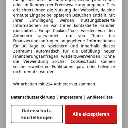
Extras
oder im Rahmen der Preisbewertung angeben. Dies
LICHT & SICHT
erleichtert Ihnen die Nutzung der Webseite, da eine
Alle Fahrzeuge des Anbieters
Ambientebeleuchtung
erneute Eingabe bei späteren Besuchen entfällt. Mit
* LED Nebelscheinwerfer
Ihrer Einwilligung werden nutzungsbasierte
Dachreling
* Scheinwerferhöhenverstellung manuell
Informationen an von Ihnen kontaktierte Händler
Elektronische Parkbremse
* Seitenscheiben hinten und Heckscheibe
Anbieter kontaktieren
übermittelt. Einige Cookies/Tools werden von den
Gepäckraumabtrennung
Anbietern verwendet, um von Ihnen bei
abgedunkelt
Finanzierungsanfragen angegebene Informationen
Innenspiegel automatisch abblendend
* Voll LED Heckleuchten
Deine Nachricht
für 30 Tage zu speichern und innerhalb dieses
Pannenkit
Zeitraums automatisch für die Befüllung neuer
Stahlfelgen
Finanzierungsanfragen wiederzuverwenden. Ohne
RÄDER
die Verwendung solcher Cookies/Tools können
* Reifendruckwarnsystem
solche erweiterten Funktionen ganz oder teilweise
* Reifenreparaturkit mit Kompressor und
nicht genutzt werden.
Dichtmittel
Wir arbeiten mit 224 Anbietern zusammen.
TECHNIK & SICHERHEIT
|
|
Datenschutzerklärung
Impressum
Anbieterliste
*
Berganfahrhilfe
* Fernbedienung für Zentralverriegelung
Eintauschwagen: Kaufen und verkaufen in nur einem
Datenschutz-
* Intelligentes Zugangssystem
Alle akzeptieren
Schritt
Einstellungen
* Kindersicherung an den hinteren Türen
* Kopfairbag für vorne und für die äußeren Plätze