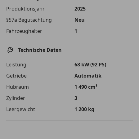
Die tatsächlichen Konditionen sind abhängig von Ihrer Bonität sowie
Produktionsjahr
2025
von der von Ihnen gewählten Bank. Rückzahlungszeitraum 1-10
Jahre. Zinsspanne Sollzinssatz: 2,90% - 14,90%.
§57a Begutachtung
Neu
Jetzt berechnen
Fahrzeughalter
1
Technische Daten
Leistung
68 kW (92 PS)
Getriebe
Automatik
Hubraum
1 490 cm³
Zylinder
3
Leergewicht
1 200 kg