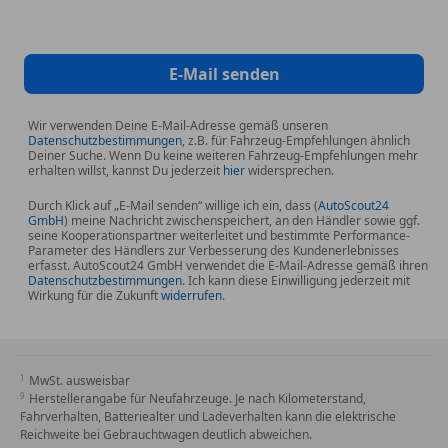
Weitere Merkmale
* 17 Leichtmetallfelgen schwarz/silber mit 215/55
R17 Bereifung
E-Mail senden
* 7 Multi-Informationsdisplay
* ABS + EBD
Wir verwenden Deine E-Mail-Adresse gemäß unseren
Datenschutzbestimmungen
, z.B. für Fahrzeug-Empfehlungen ähnlich
* Auf- Abblendautomatik
Deiner Suche. Wenn Du keine weiteren Fahrzeug-Empfehlungen mehr
* Dekor-Leiste am Armaturenbrett silber
erhalten willst, kannst Du jederzeit
hier
widersprechen.
* Digitalradio DAB +
Durch Klick auf „E-Mail senden“ willige ich ein, dass (
AutoScout24
* Fahrer- und Beifahrer-Airbag (Beifahrerairbag
GmbH
) meine Nachricht zwischenspeichert, an den Händler sowie ggf.
seine Kooperationspartner weiterleitet und bestimmte Performance-
deaktivierbar)
Parameter des Händlers zur Verbesserung des Kundenerlebnisses
* Fahrer- und Beifahrersitz manuel
erfasst. AutoScout24 GmbH verwendet die E-Mail-Adresse gemäß ihren
Datenschutzbestimmungen
. Ich kann diese Einwilligung jederzeit mit
höhenverstellbar
Wirkung für die Zukunft
widerrufen
.
* Garantie : 3 Jahre oder 100.000 km
* Getriebe Automat stufenlos
* Getränkehalter vorne (2x)
MwSt. ausweisbar
* Haifischflosse Dachantenne
Herstellerangabe für Neufahrzeuge. Je nach Kilometerstand,
* LED-Projektions Frontscheinwerfer
Fahrverhalten, Batteriealter und Ladeverhalten kann die elektrische
* LED-Tagfahrlicht mit LED-Lichtsignatur
Reichweite bei Gebrauchtwagen deutlich abweichen.