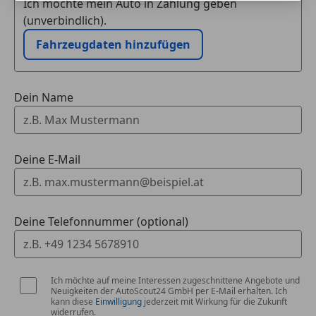
Ich möchte mein Auto in Zahlung geben
der 2. Reihe
(unverbindlich).
* Kopfstützen vorne und hinten höhenverstellbar
Fahrzeugdaten hinzufügen
* Parkbremse elektrisch
* Sicherheitsgurte
* Wegfahrsperre elektronisch
Dein Name
EXTERIEUR
* Außenspiegel automatisch anklappbar
* Außenspiegel elektrisch einstell- und beheizbar
Deine E-Mail
* Außenspiegel in Dachfarbe lackiert
* Dachreling
* Metallic Lackierung
* Türgriffe außen lackiert
Deine Telefonnummer (optional)
* Uni-Lackierung
SONSTIGE AUSSTATTUNGEN
* Garantie
Ich möchte auf meine Interessen zugeschnittene Angebote und
Neuigkeiten der AutoScout24 GmbH per E-Mail erhalten. Ich
* Garantie
kann diese
Einwilligung
jederzeit mit Wirkung für die Zukunft
widerrufen.