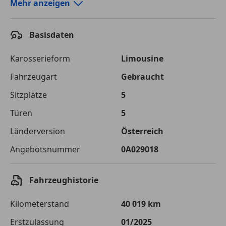
Autokredit-Rechner von durchblicker.at
Mehr anzeigen
Einfach Rate berechnen und günstige Konditionen
finden!
Basisdaten
Autokredit vergleichen
Karosserieform
Limousine
Laufzeit
120 Monate
Fahrzeugart
Gebraucht
Sitzplätze
5
Kreditbetrag
€ 22 900,-
Türen
5
Zu zahlender
€ 32 262,-
Gesamtbetrag
Länderversion
Österreich
Einberechnete Gebühren
€ 0,-
Angebotsnummer
0A029018
Effektivzinsatz
7,50 %
Fahrzeughistorie
Sollzinssatz
7,25 %
Kilometerstand
40 019 km
Monatliche Rate
€ 268,85
Erstzulassung
01/2025