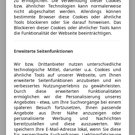
*
Klimaautomatik
zu ermöglichen. Die Verwendung dieser Cookies
Fernlichtassistent
Freischaden-Gutschein ab Stufe 0
bzw. ähnlicher Technologien kann normalerweise
* Ablagefach in Mittelarmlehne vorne
nicht abgeschaltet werden. Allerdings können
Geschwindigkeits-begrenzungsanlage
* Ambientebeleuchtung weiß
Auto einfach online versichern & Rabatt holen
bestimmte Browser diese Cookies oder ähnliche
Isofix
* Dachhimmel schwarz
Tools blockieren oder Sie darauf hinweisen. Das
LED-Scheinwerfer
Blockieren dieser Cookies oder ähnlicher Tools kann
* Fensterheber elektrisch vorne und hinten
die Funktionalität der Webseite beeinträchtigen.
LED-Tagfahrlicht
* Gepäckraumabdeckung
Jetzt berechnen
Müdigkeitswarnsystem
* Handschuhfach
Nebelscheinwerfer
* Innenspiegel automatisch abblendend
Erweiterte Seitenfunktionen
Notbremsassistent
* Kofferraumboden höhenverstellbar
Verkäufer
Händler
Notrufsystem
Wir bzw. Drittanbieter nutzen unterschiedliche
* Lederlenkrad
technologische Mittel, darunter u.a. Cookies und
Reifendruckkontrollsystem
* Lederschaltknauf
ähnliche Tools auf unserer Webseite, um Ihnen
Seitenairbag
Bernhard Kandl Autohandel GmbH
* Lenkradheizung
erweiterte Seitenfunktionen anzubieten und ein
Servolenkung
verbessertes Nutzungserlebnis zu gewährleisten.
* Multifunktionslenkrad
4,5
Sterne
Sternebewertung 4.5 von 5
Durch diese erweiterten Funktionalitäten
Spurhalteassistent
(71% Weiterempfehlungen)
* Rücksitzbank geteilt umklappbar (60:40)
ermöglichen wir die Personalisierung unseres
Tagfahrlicht
* Sitzbezug Stoff
Anbieter auf AutoScout24 seit 2021
Angebotes - etwa, um Ihre Suchvorgänge bei einem
Traktionskontrolle
späteren Besuch fortzusetzen, Ihnen passende
* Sitzheizung für Fahrer und Beifahrer
Breitenleer Straße 33
,
Angebote aus Ihrer Nähe anzuzeigen oder
Verkehrszeichenerkennung
* Ablagefächer in den Türen vorne und hinten
1220 Wien, AT
personalisierte Werbung und Nachrichten
Wegfahrsperre
* Sonnenblenden mit Make-up-Spiegeln
bereitzustellen und diese auszuwerten. Wir
Zentralverriegelung
speichern Ihre E-Mail-Adresse lokal, wenn Sie diese
* Startknopf
Kontakt
für gespeicherte Suchanfragen, Lieblingsfahrzeuge