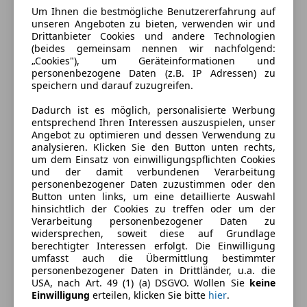
Um Ihnen die bestmögliche Benutzererfahrung auf
unseren Angeboten zu bieten, verwenden wir und
Drittanbieter Cookies und andere Technologien
Energieverbrauch
(beides gemeinsam nennen wir nachfolgend:
„Cookies"), um Geräteinformationen und
personenbezogene Daten (z.B. IP Adressen) zu
Schadstoffklasse
Euro 5
speichern und darauf zuzugreifen.
Kraftstoff
Diesel
Dadurch ist es möglich, personalisierte Werbung
entsprechend Ihren Interessen auszuspielen, unser
Kraftstoffverbrauch
5,70
l/100 km (komb.)
Angebot zu optimieren und dessen Verwendung zu
analysieren. Klicken Sie den Button unten rechts,
CO₂-Emissionen
149 g/km (komb.)
um dem Einsatz von einwilligungspflichten Cookies
und der damit verbundenen Verarbeitung
personenbezogener Daten zuzustimmen oder den
Ausstattung
Button unten links, um eine detaillierte Auswahl
hinsichtlich der Cookies zu treffen oder um der
Verarbeitung personenbezogener Daten zu
Komfort
Mehr anzeigen
widersprechen, soweit diese auf Grundlage
berechtigter Interessen erfolgt. Die Einwilligung
Armlehne
umfasst auch die Übermittlung bestimmter
Berganfahrassistent
personenbezogener Daten in Drittländer, u.a. die
Farbe und Innenausstattung
USA, nach Art. 49 (1) (a) DSGVO. Wollen Sie
keine
Einparkhilfe
Einwilligung
erteilen, klicken Sie bitte
hier
.
Einparkhilfe Sensoren hinten
Außenfarbe
Braun