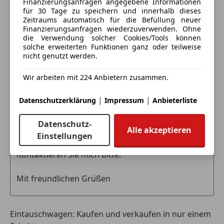
Finanzierungsanfragen angegebene Informationen
Kontakt
* attraktive Finanzierungsmöglichkeiten mit oder
für 30 Tage zu speichern und innerhalb dieses
ohne Anzahlung
Taner Atsiz
Zeitraums automatisch für die Befüllung neuer
* Inzahlungnahme Tausch ihres Gebrauchten
Finanzierungsanfragen wiederzuverwenden. Ohne
die Verwendung solcher Cookies/Tools können
möglich
Alle Fahrzeuge des Anbieters
solche erweiterten Funktionen ganz oder teilweise
* österreichweite Zustellung gegen Aufzahlung
nicht genutzt werden.
möglich
* Tippfehler & Irrtümer vorbehalten!
Anbieter kontaktieren
Wir arbeiten mit 224 Anbietern zusammen.
Deine Nachricht
|
|
MAT Autohandel
Datenschutzerklärung
Impressum
Anbieterliste
St. Peterstraße 7
Datenschutz-
A-6700 Bludenz
Alle akzeptieren
Einstellungen
Tel: 0676 533 2009
Eintauschwagen: Kaufen und verkaufen in nur einem