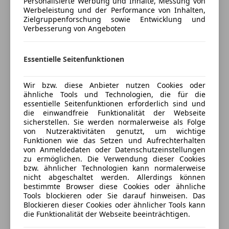
Bordcomputer
Personalisierte Werbung und Inhalte, Messung von
Serienausstattung:
Werbeleistung und der Performance von Inhalten,
CD
Zielgruppenforschung sowie Entwicklung und
- ABS
Freisprecheinrichtung
Verbesserung von Angeboten
- Allrad
Mehr anzeigen
MP3
- Alufelgen
Radio
- Armlehne
Essentielle Seitenfunktionen
USB
Preisbewertung
- Beifahrerairbag
Sicherheit
- Berganfahrassistent
Wir bzw. diese Anbieter nutzen Cookies oder
Mehr anzeigen
- Bluetooth
ähnliche Tools und Technologien, die für die
ABS
essentielle Seitenfunktionen erforderlich sind und
- Bordcomputer
Airbag hinten
die einwandfreie Funktionalität der Webseite
- Einparkhilfe Sensoren voren u. hinten
sicherstellen. Sie werden normalerweise als Folge
Beifahrerairbag
Versicherung
- Elektr. Fensterheber
von Nutzeraktivitäten genutzt, um wichtige
ESP
Funktionen wie das Setzen und Aufrechterhalten
- Elektr. Parkbremse
Fahrerairbag
Kfz-Versicherung
von Anmeldedaten oder Datenschutzeinstellungen
- Elektr. Seitenspiegel
zu ermöglichen. Die Verwendung dieser Cookies
Isofix
- ESP
bzw. ähnlicher Technologien kann normalerweise
Kopfairbag
Versicherungsschutz an Ihre Bedürfnisse
nicht abgeschaltet werden. Allerdings können
- Fahrerairbag
Kurvenlicht
bestimmte Browser diese Cookies oder ähnliche
anpassen
- Freisprecheinrichtung
Tools blockieren oder Sie darauf hinweisen. Das
Nebelscheinwerfer
Freischaden-Gutschein ab Stufe 0
- Isofix
Blockieren dieser Cookies oder ähnlicher Tools kann
Reifendruckkontrollsystem
die Funktionalität der Webseite beeinträchtigen.
- Klimaanlage
Auto einfach online versichern & Rabatt holen
Servolenkung