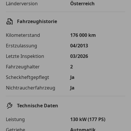
Länderversion
Österreich
Sollzinssatz
9,99 %
Monatliche Rate
€ 137,56
Fahrzeughistorie
Der Kreditrechner enthält repräsentative Werte, zu denen wir
typischerweise Kredite vergeben. Der Sollzinssatz ist
Kilometerstand
176 000 km
bonitätsabhängig. Laufzeit mindestens 12, höchstens 120 Monate.
Gültig für Neukunden bei Online-Abschluss. Erfüllung banküblicher
Erstzulassung
04/2013
Bonitätskriterien vorausgesetzt.
Letzte Inspektion
03/2026
Jetzt berechnen
Fahrzeughalter
2
Scheckheftgepflegt
Ja
Nichtraucherfahrzeug
Ja
Technische Daten
Leistung
130 kW (177 PS)
Getriebe
Automatik