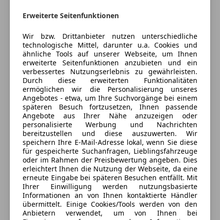
- Lederlenkrad
Tagfahrlicht
- Lichtsensor
Erweiterte Seitenfunktionen
Traktionskontrolle
- MP3
Jetzt berechnen
Wegfahrsperre
- Multifunktionslenkrad
Wir bzw. Drittanbieter nutzen unterschiedliche
Zentralverriegelung
technologische Mittel, darunter u.a. Cookies und
- Radio
Zentralverriegelung mit Funkfernbedienung
ähnliche Tools auf unserer Webseite, um Ihnen
- Regensensor
erweiterte Seitenfunktionen anzubieten und ein
Verkäufer
Händler
Extras
- Reifendruckkontrollsystem
verbessertes Nutzungserlebnis zu gewährleisten.
Durch diese erweiterten Funktionalitäten
- Servolenkung
Alufelgen
ermöglichen wir die Personalisierung unseres
MAT Autohandel
- Sitzheizung
Angebotes - etwa, um Ihre Suchvorgänge bei einem
Dachreling
- Sommerreifen
späteren Besuch fortzusetzen, Ihnen passende
4,5
Sterne
Elektronische Parkbremse
Sternebewertung 4.5 von 5
Angebote aus Ihrer Nähe anzuzeigen oder
- Sprachsteuerung
(50% Weiterempfehlungen)
Innenspiegel automatisch abblendend
personalisierte Werbung und Nachrichten
- Start/Stop-Automatik
Anbieter auf AutoScout24 seit 2024
bereitzustellen und diese auszuwerten. Wir
Schaltwippen
- Tagfahrlicht
speichern Ihre E-Mail-Adresse lokal, wenn Sie diese
Skisack
St.Peterstraße 7
für gespeicherte Suchanfragen, Lieblingsfahrzeuge
- Tempomat
Sommerreifen
oder im Rahmen der Preisbewertung angeben. Dies
- USB
Geschlossen
erleichtert Ihnen die Nutzung der Webseite, da eine
Sprachsteuerung
- Wegfahrsperre
Öffnet um 9:00
erneute Eingabe bei späteren Besuchen entfällt. Mit
Touchscreen
Ihrer Einwilligung werden nutzungsbasierte
- Winterreifen
St. Peter Straße 7
,
Winterpaket
Informationen an von Ihnen kontaktierte Händler
6700 Bludenz, AT
- Zentralverriegelung mit Funkfernbedienung
übermittelt. Einige Cookies/Tools werden von den
Winterreifen
Anbietern verwendet, um von Ihnen bei