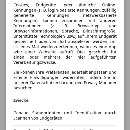
Cookies, Endgeräte- oder ähnliche Online-
Einparkhilfe Sensoren vorne
Farbe laut Hersteller
Light Brown Metallic
Kennungen (z. B. login-basierte Kennungen, zufällig
Elektrische Fensterheber
generierte Kennungen, netzwerkbasierte
Elektrische Seitenspiegel
Lackierung
Metallic
Kennungen) können zusammen mit anderen
Informationen (z. B. Browsertyp und
Elektrische Sitze
Farbe der
Braun
Browserinformationen, Sprache, Bildschirmgröße,
Getönte Scheiben
unterstützte Technologien usw.) auf Ihrem Endgerät
Innenausstattung
Klimaautomatik
gespeichert oder von dort ausgelesen werden, um
es jedes Mal wiederzuerkennen, wenn es eine App
Lederlenkrad
Innenausstattung
Teilleder
oder einer Webseite aufruft. Dies geschieht für
Lichtsensor
einen oder mehrere der hier aufgeführten
Lordosenstütze
Verarbeitungszwecke.
Fahrzeugbeschreibung
Multifunktionslenkrad
Sie können Ihre Präferenzen jederzeit anpassen und
Regensensor
erteilte Einwilligungen widerrufen, indem Sie in
VW Passat Variant
Sitzheizung
unserer Datenschutzerklärung den Privacy Manager
Highline BMT TDI 4Motion DSG
besuchen.
Start/Stop-Automatik
teilb. Rücksitzbank
*Pickerl bis 04/2027*
Zwecke
Tempomat
*Neu Vorgeführt*
Genaue Standortdaten und Identifikation durch
Unterhaltung/Media
*Servicegepflegt*
Scannen von Endgeräten
*8 Fach bereift*
Bluetooth