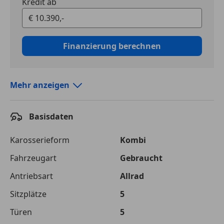
Kredit ab
Finanzierung berechnen
Mehr anzeigen
Autokredit vergleichen
Basisdaten
Laufzeit
120 Monate
Kreditbetrag
€ 10 390,-
Karosserieform
Kombi
Fahrzeugart
Gebraucht
Zu zahlender
€ 16 507,-
Gesamtbetrag
Antriebsart
Allrad
Einberechnete Gebühren
€ 0,-
Sitzplätze
5
Effektivzinsatz
Türen
10,52 %
5