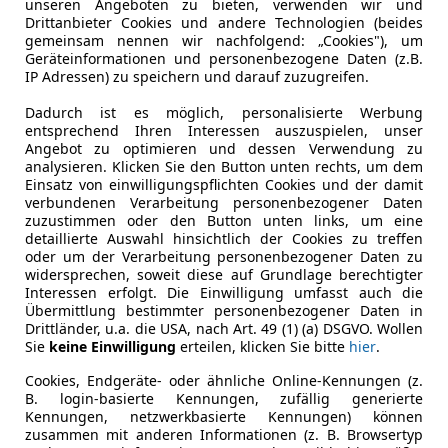
unseren Angeboten zu bieten, verwenden wir und
tron GT
Drittanbieter Cookies und andere Technologien (beides
 93,4kWh quattro
gemeinsam nennen wir nachfolgend: „Cookies"), um
Geräteinformationen und personenbezogene Daten (z.B.
IP Adressen) zu speichern und darauf zuzugreifen.
€ 47 999
Dadurch ist es möglich, personalisierte Werbung
entsprechend Ihren Interessen auszuspielen, unser
Angebot zu optimieren und dessen Verwendung zu
analysieren. Klicken Sie den Button unten rechts, um dem
Einsatz von einwilligungspflichten Cookies und der damit
verbundenen Verarbeitung personenbezogener Daten
zuzustimmen oder den Button unten links, um eine
detaillierte Auswahl hinsichtlich der Cookies zu treffen
oder um der Verarbeitung personenbezogener Daten zu
02/2022
89 800 km
Ele
widersprechen, soweit diese auf Grundlage berechtigter
Interessen erfolgt. Die Einwilligung umfasst auch die
Übermittlung bestimmter personenbezogener Daten in
inz
Drittländer, u.a. die USA, nach Art. 49 (1) (a) DSGVO. Wollen
Sie
keine Einwilligung
erteilen, klicken Sie bitte
hier
.
Cookies, Endgeräte- oder ähnliche Online-Kennungen (z.
B. login-basierte Kennungen, zufällig generierte
Kennungen, netzwerkbasierte Kennungen) können
zusammen mit anderen Informationen (z. B. Browsertyp