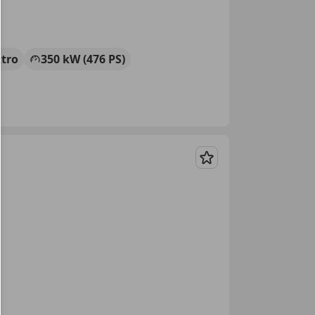
ktro
350 kW (476 PS)
Merken