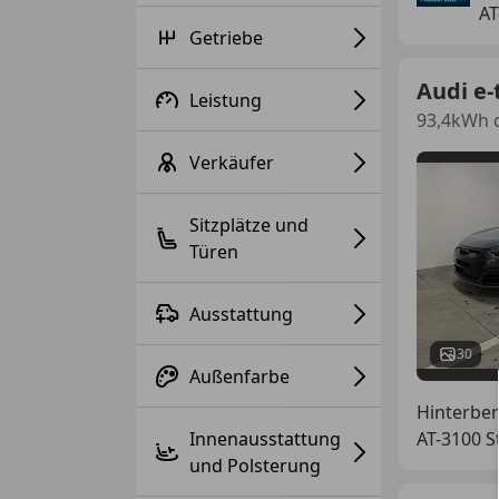
AT
Getriebe
Audi e-
Leistung
93,4kWh q
Verkäufer
Sitzplätze und
Türen
Ausstattung
30
Außenfarbe
Hinterbe
Innenausstattung
AT-3100 S
und Polsterung