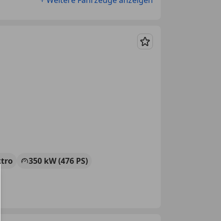
Merken
ktro
350 kW (476 PS)