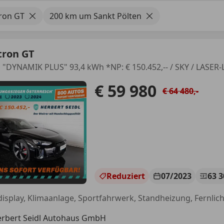
tron GT
200 km um Sankt Pölten
tron GT
€ 59 980
€ 64 480,-
Reduziert
07/2023
63 
rbert Seidl Autohaus GmbH