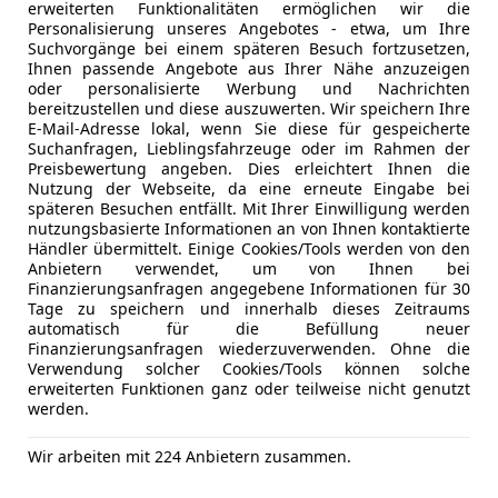
erweiterten Funktionalitäten ermöglichen wir die
Personalisierung unseres Angebotes - etwa, um Ihre
Suchvorgänge bei einem späteren Besuch fortzusetzen,
Ihnen passende Angebote aus Ihrer Nähe anzuzeigen
oder personalisierte Werbung und Nachrichten
04/2022
53 700 km
Ele
bereitzustellen und diese auszuwerten. Wir speichern Ihre
E-Mail-Adresse lokal, wenn Sie diese für gespeicherte
Suchanfragen, Lieblingsfahrzeuge oder im Rahmen der
Groß-Enzersdorf
Preisbewertung angeben. Dies erleichtert Ihnen die
Nutzung der Webseite, da eine erneute Eingabe bei
späteren Besuchen entfällt. Mit Ihrer Einwilligung werden
nutzungsbasierte Informationen an von Ihnen kontaktierte
tron GT
Händler übermittelt. Einige Cookies/Tools werden von den
Anbietern verwendet, um von Ihnen bei
quattro
Finanzierungsanfragen angegebene Informationen für 30
Tage zu speichern und innerhalb dieses Zeitraums
€ 49 900
automatisch für die Befüllung neuer
Finanzierungsanfragen wiederzuverwenden. Ohne die
Verwendung solcher Cookies/Tools können solche
erweiterten Funktionen ganz oder teilweise nicht genutzt
werden.
Wir arbeiten mit 224 Anbietern zusammen.