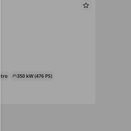
Merken
ktro
350 kW (476 PS)