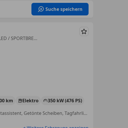
Suche speichern
Merken
QUATTRO "DYNAMIK PLUS" 93,4 kWh *NP: € 150.452,-- / SKY / LASER-LED / SPORTBREMSE / 21 ZOLL / ASS & DYNAMIK PAKET PLUS MI
300 km
Elektro
350 kW (476 PS)
Head-up display, Klimaanlage, Sportfahrwerk, Standheizung, Fernlichtassistent, Getönte Scheiben, Tagfahrlicht, Scheckheftgepflegt
+ Weitere Fahrzeuge anzeigen