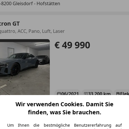
-8200 Gleisdorf - Hofstätten
tron GT
uattro, ACC, Pano, Luft, Laser
€ 49 990
06/2021
33 200 km
Ele
Wir verwenden Cookies. Damit Sie
rger Automobile GmbH
finden, was Sie brauchen.
t. Pölten
Um Ihnen die bestmögliche Benutzererfahrung auf