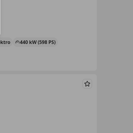
ektro
440 kW (598 PS)
Merken