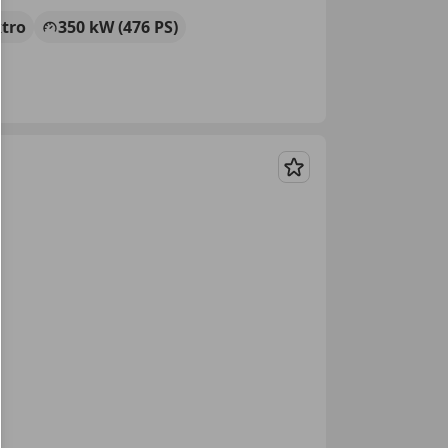
ktro
350 kW (476 PS)
Merken