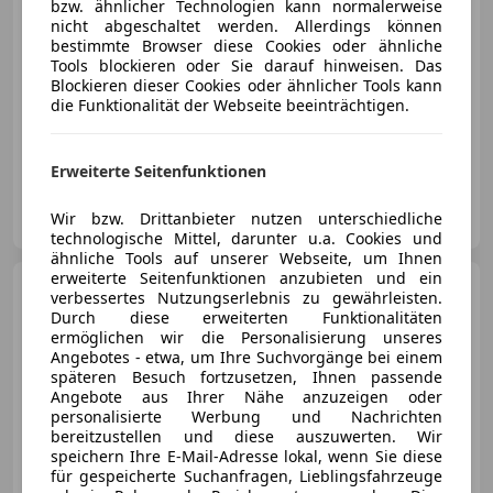
bzw. ähnlicher Technologien kann normalerweise
nicht abgeschaltet werden. Allerdings können
bestimmte Browser diese Cookies oder ähnliche
Tools blockieren oder Sie darauf hinweisen. Das
Blockieren dieser Cookies oder ähnlicher Tools kann
die Funktionalität der Webseite beeinträchtigen.
- (Erstzulassung)
0 km
Elektro/Benzin
103 kW (140 PS)
Erweiterte Seitenfunktionen
Josef Schallgruber GmbH
Wir bzw. Drittanbieter nutzen unterschiedliche
AT-2000 Stockerau
Merk
technologische Mittel, darunter u.a. Cookies und
ähnliche Tools auf unserer Webseite, um Ihnen
erweiterte Seitenfunktionen anzubieten und ein
Mazda CX-30
2.5L G140PS
verbessertes Nutzungserlebnis zu gewährleisten.
6MT 2WD Prime - Line
Durch diese erweiterten Funktionalitäten
ermöglichen wir die Personalisierung unseres
Angebotes - etwa, um Ihre Suchvorgänge bei einem
späteren Besuch fortzusetzen, Ihnen passende
Angebote aus Ihrer Nähe anzuzeigen oder
€ 26 990
1
personalisierte Werbung und Nachrichten
bereitzustellen und diese auszuwerten. Wir
speichern Ihre E-Mail-Adresse lokal, wenn Sie diese
für gespeicherte Suchanfragen, Lieblingsfahrzeuge