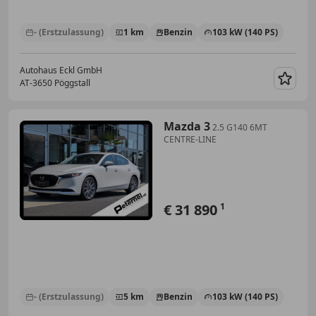
- (Erstzulassung)
1 km
Benzin
103 kW (140 PS)
Autohaus Eckl GmbH
AT-3650 Pöggstall
Merk
Mazda 3
2.5 G140 6MT
CENTRE-LINE
€ 31 890
1
- (Erstzulassung)
5 km
Benzin
103 kW (140 PS)