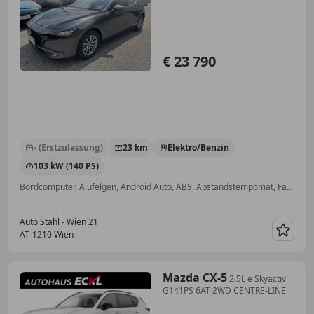
...
€ 23 790
- (Erstzulassung)
23 km
Elektro/Benzin
103 kW (140 PS)
Bordcomputer, Alufelgen, Android Auto, ABS, Abstandstempomat, Fahrerairbag, Einparkhilfe Rückfahrkamera, Fernlichtassistent
Auto Stahl - Wien 21
AT-1210 Wien
Merk
Mazda CX-5
2.5L e Skyactiv
G141PS 6AT 2WD CENTRE-LINE