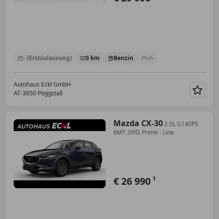
- (Erstzulassung)
0 km
Benzin
-/-
Autohaus Eckl GmbH
AT-3650 Pöggstall
Merk
Mazda CX-30
2.5L G140PS
6MT 2WD Prime - Line
€ 26 990
1