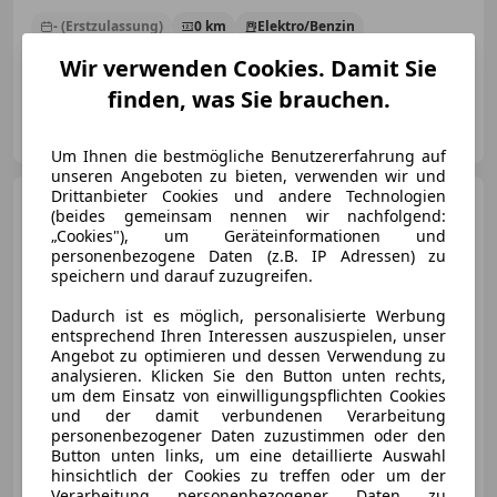
- (Erstzulassung)
0 km
Elektro/Benzin
103 kW (140 PS)
Wir verwenden Cookies. Damit Sie
finden, was Sie brauchen.
Rainer Kraftfahrzeughandels GmbH
AT-1040 Wien
Merk
Um Ihnen die bestmögliche Benutzererfahrung auf
unseren Angeboten zu bieten, verwenden wir und
Drittanbieter Cookies und andere Technologien
Mazda 2
06 Hybrid 1.5L 116ps
(beides gemeinsam nennen wir nachfolgend:
AT WD PRIME-LINE
„Cookies"), um Geräteinformationen und
personenbezogene Daten (z.B. IP Adressen) zu
speichern und darauf zuzugreifen.
Dadurch ist es möglich, personalisierte Werbung
€ 23 190
1
entsprechend Ihren Interessen auszuspielen, unser
Angebot zu optimieren und dessen Verwendung zu
analysieren. Klicken Sie den Button unten rechts,
um dem Einsatz von einwilligungspflichten Cookies
und der damit verbundenen Verarbeitung
personenbezogener Daten zuzustimmen oder den
Button unten links, um eine detaillierte Auswahl
- (Erstzulassung)
0 km
Elektro/Benzin
hinsichtlich der Cookies zu treffen oder um der
Verarbeitung personenbezogener Daten zu