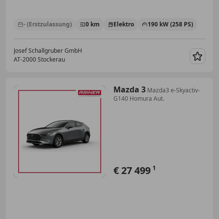
- (Erstzulassung)
0 km
Elektro
190 kW (258 PS)
Josef Schallgruber GmbH
AT-2000 Stockerau
Merk
Mazda 3
Mazda3 e-Skyactiv-
G140 Homura Aut.
€ 27 499
1