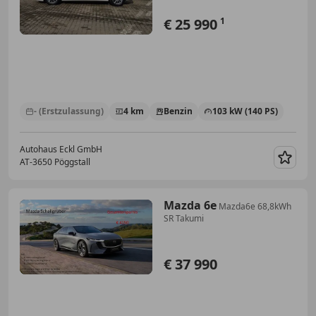
€ 25 990
1
- (Erstzulassung)
4 km
Benzin
103 kW (140 PS)
Autohaus Eckl GmbH
AT-3650 Pöggstall
Merk
Mazda 6e
Mazda6e 68,8kWh
SR Takumi
€ 37 990