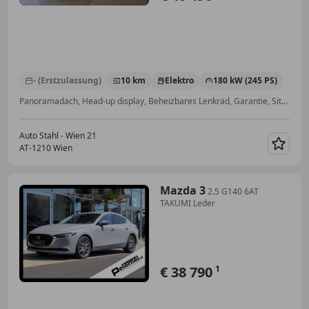
- (Erstzulassung)
10 km
Elektro
180 kW (245 PS)
Panoramadach, Head-up display, Beheizbares Lenkrad, Garantie, Sitzheizung, Reifendruckkontrollsystem, Elektrische Sitze, Soundsystem
Auto Stahl - Wien 21
AT-1210 Wien
Merk
Mazda 3
2.5 G140 6AT
TAKUMI Leder
€ 38 790
1