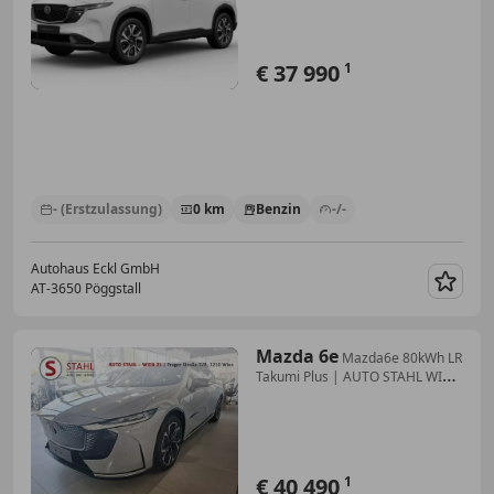
€ 37 990
1
- (Erstzulassung)
0 km
Benzin
-/-
Autohaus Eckl GmbH
AT-3650 Pöggstall
Merk
Mazda 6e
Mazda6e 80kWh LR
Takumi Plus | AUTO STAHL WIEN
...
€ 40 490
1