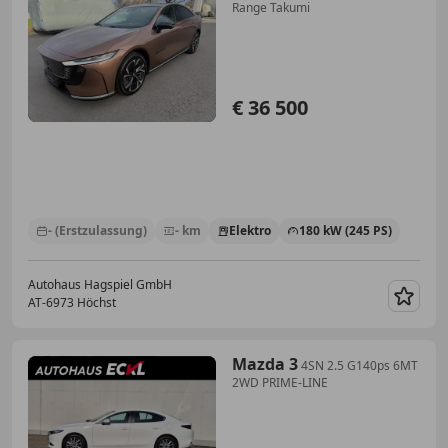
Range Takumi
€ 36 500
- (Erstzulassung)
- km
Elektro
180 kW (245 PS)
Autohaus Hagspiel GmbH
AT-6973 Höchst
Merk
Mazda 3
4SN 2.5 G140ps 6MT
2WD PRIME-LINE