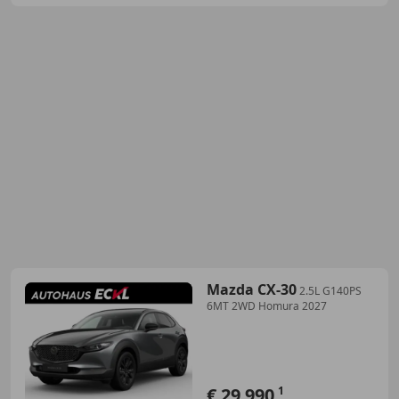
Mazda CX-30
2.5L G140PS
6MT 2WD Homura 2027
€ 29 990
1