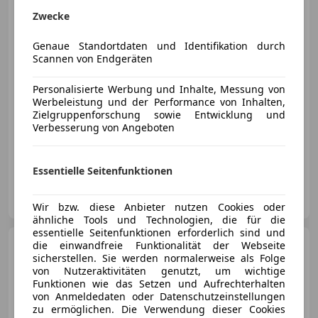
Zwecke
Genaue Standortdaten und Identifikation durch
Scannen von Endgeräten
€ 31 480
Personalisierte Werbung und Inhalte, Messung von
Werbeleistung und der Performance von Inhalten,
Zielgruppenforschung sowie Entwicklung und
Verbesserung von Angeboten
- (Erstzulassung)
5 km
Benzin
103 kW (140 PS)
Essentielle Seitenfunktionen
Automobile Swoboda GmbH
AT-4850 Timelkam
Merk
Wir bzw. diese Anbieter nutzen Cookies oder
ähnliche Tools und Technologien, die für die
essentielle Seitenfunktionen erforderlich sind und
Mazda 3
die einwandfreie Funktionalität der Webseite
Mazda3 e-Skyactiv-
sicherstellen. Sie werden normalerweise als Folge
G140 Centre-Line Aut.
von Nutzeraktivitäten genutzt, um wichtige
Funktionen wie das Setzen und Aufrechterhalten
von Anmeldedaten oder Datenschutzeinstellungen
€ 27 850
zu ermöglichen. Die Verwendung dieser Cookies