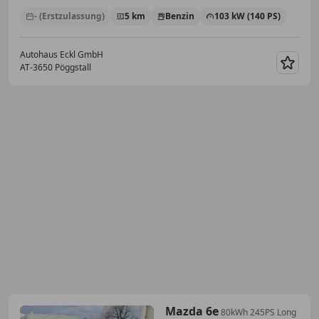
- (Erstzulassung)
5 km
Benzin
103 kW (140 PS)
Autohaus Eckl GmbH
AT-3650 Pöggstall
Merk
Mazda 6e
80kWh 245PS Long