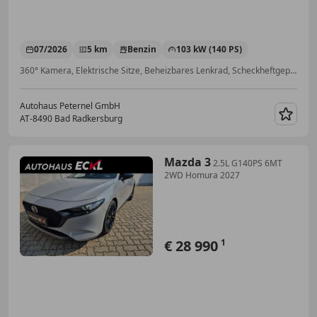
07/2026
5 km
Benzin
103 kW (140 PS)
360° Kamera, Elektrische Sitze, Beheizbares Lenkrad, Scheckheftgepflegt, Pannenkit, Schaltwippen, Induktionsladen für Smartphones, Sitzheizung
Autohaus Peternel GmbH
AT-8490 Bad Radkersburg
Merk
Mazda 3
2.5L G140PS 6MT
2WD Homura 2027
€ 28 990
1