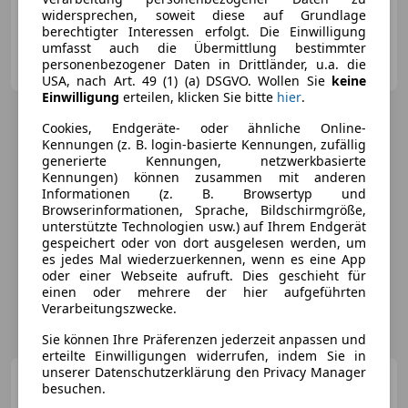
85 kW (116 PS)
widersprechen, soweit diese auf Grundlage
berechtigter Interessen erfolgt. Die Einwilligung
umfasst auch die Übermittlung bestimmter
Lietz GmbH
personenbezogener Daten in Drittländer, u.a. die
AT-3250 Wieselburg
Merk
USA, nach Art. 49 (1) (a) DSGVO. Wollen Sie
keine
Einwilligung
erteilen, klicken Sie bitte
hier
.
Cookies, Endgeräte- oder ähnliche Online-
Kennungen (z. B. login-basierte Kennungen, zufällig
generierte Kennungen, netzwerkbasierte
Kennungen) können zusammen mit anderen
Informationen (z. B. Browsertyp und
Browserinformationen, Sprache, Bildschirmgröße,
unterstützte Technologien usw.) auf Ihrem Endgerät
gespeichert oder von dort ausgelesen werden, um
es jedes Mal wiederzuerkennen, wenn es eine App
oder einer Webseite aufruft. Dies geschieht für
einen oder mehrere der hier aufgeführten
Verarbeitungszwecke.
Sie können Ihre Präferenzen jederzeit anpassen und
erteilte Einwilligungen widerrufen, indem Sie in
unserer Datenschutzerklärung den Privacy Manager
Mazda 3
Sedan e-Skyactiv
besuchen.
G140 Exclusive-Line