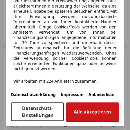
oder im Rahmen der Preisbewertung angeben. Dies
erleichtert Ihnen die Nutzung der Webseite, da eine
erneute Eingabe bei späteren Besuchen entfällt. Mit
Ihrer Einwilligung werden nutzungsbasierte
- (Erstzulassung)
6 km
Benzin
103 kW (140 PS)
Informationen an von Ihnen kontaktierte Händler
übermittelt. Einige Cookies/Tools werden von den
Anbietern verwendet, um von Ihnen bei
Autohaus Eckl GmbH
Finanzierungsanfragen angegebene Informationen
AT-3254 Bergland
Merk
für 30 Tage zu speichern und innerhalb dieses
Zeitraums automatisch für die Befüllung neuer
Finanzierungsanfragen wiederzuverwenden. Ohne
Mazda CX-5
2.5 G 141
die Verwendung solcher Cookies/Tools können
Centre-Line AWD
solche erweiterten Funktionen ganz oder teilweise
nicht genutzt werden.
Wir arbeiten mit 224 Anbietern zusammen.
€ 40 980
1
|
|
Datenschutzerklärung
Impressum
Anbieterliste
Datenschutz-
Alle akzeptieren
Einstellungen
- (Erstzulassung)
4 km
Benzin
104 kW (141 PS)