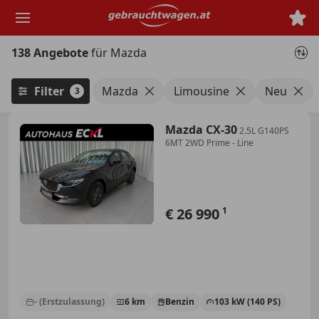
Zum
Hauptinhalt
springen
138 Angebote
für Mazda
Filter
Mazda
Limousine
Neu
3
Mazda CX-30
2.5L G140PS
6MT 2WD Prime - Line
€ 26 990
1
- (Erstzulassung)
6 km
Benzin
103 kW (140 PS)