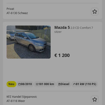
Privat
AT-6130 Schwaz
Merk
Mazda 5
2.0 CD Comfort 7
sitzer
€ 1 200
Neu
08/2010
181 000 km
Diesel
81 kW (110 PS)
KFZ Handel Stjepanovic
AT-6116 Weer
Merk