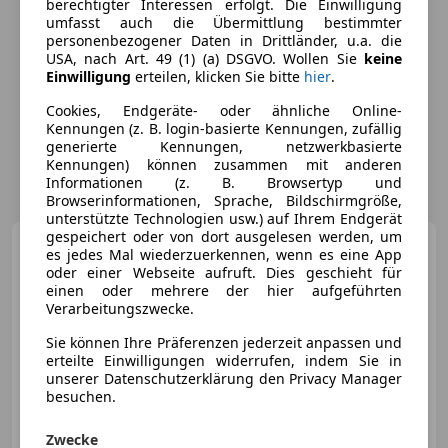
berechtigter Interessen erfolgt. Die Einwilligung
umfasst auch die Übermittlung bestimmter
personenbezogener Daten in Drittländer, u.a. die
USA, nach Art. 49 (1) (a) DSGVO. Wollen Sie
keine
Einwilligung
erteilen, klicken Sie bitte
hier
.
Cookies, Endgeräte- oder ähnliche Online-
Kennungen (z. B. login-basierte Kennungen, zufällig
generierte Kennungen, netzwerkbasierte
Kennungen) können zusammen mit anderen
Informationen (z. B. Browsertyp und
Browserinformationen, Sprache, Bildschirmgröße,
unterstützte Technologien usw.) auf Ihrem Endgerät
gespeichert oder von dort ausgelesen werden, um
Mazda 2
1.25l Comfort
es jedes Mal wiederzuerkennen, wenn es eine App
oder einer Webseite aufruft. Dies geschieht für
einen oder mehrere der hier aufgeführten
Verarbeitungszwecke.
Sie können Ihre Präferenzen jederzeit anpassen und
erteilte Einwilligungen widerrufen, indem Sie in
unserer Datenschutzerklärung den Privacy Manager
besuchen.
Zwecke