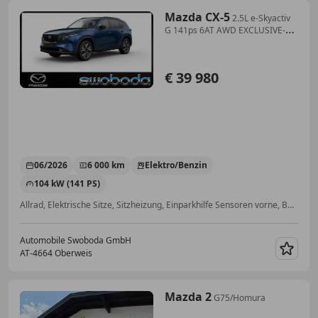
Mazda CX-5
2.5L e-Skyactiv
G 141ps 6AT AWD EXCLUSIVE-
LIN
€ 39 980
06/2026
6 000 km
Elektro/Benzin
104 kW (141 PS)
Allrad, Elektrische Sitze, Sitzheizung, Einparkhilfe Sensoren vorne, Beheizbares Lenkrad, Lordosenstütze, Schaltwippen, Navigationssystem
Automobile Swoboda GmbH
AT-4664 Oberweis
Merk
Mazda 2
G75/Homura