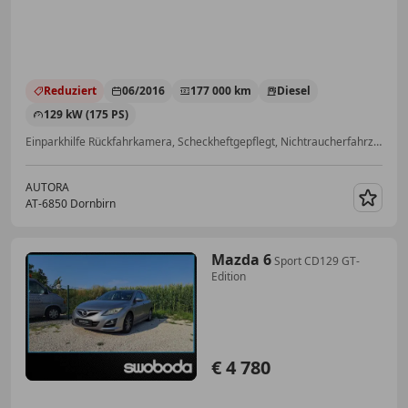
Reduziert
06/2016
177 000 km
Diesel
129 kW (175 PS)
Einparkhilfe Rückfahrkamera, Scheckheftgepflegt, Nichtraucherfahrzeug, Allrad, Elektrische Seitenspiegel, Sitzheizung, LED-Scheinwerfer, Fahrerairbag
AUTORA
AT-6850 Dornbirn
Merk
Mazda 6
Sport CD129 GT-
Edition
€ 4 780