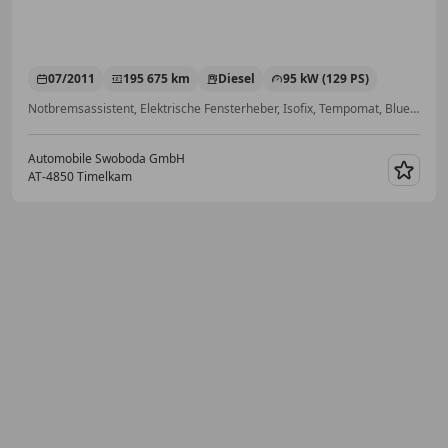
07/2011
195 675 km
Diesel
95 kW (129 PS)
Notbremsassistent, Elektrische Fensterheber, Isofix, Tempomat, Bluetooth, Sitzheizung, Lederlenkrad, Alufelgen
Automobile Swoboda GmbH
AT-4850 Timelkam
Merk