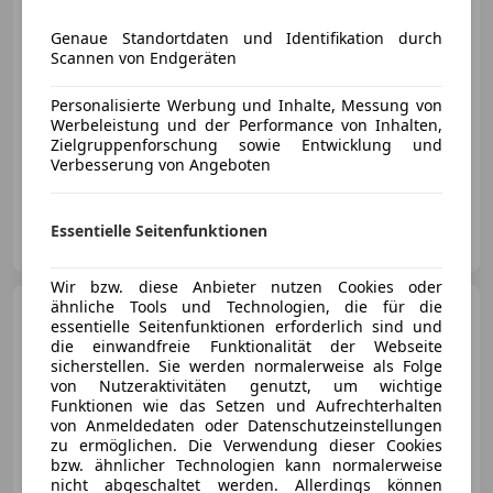
€ 2 250
Genaue Standortdaten und Identifikation durch
Scannen von Endgeräten
Personalisierte Werbung und Inhalte, Messung von
Werbeleistung und der Performance von Inhalten,
Zielgruppenforschung sowie Entwicklung und
Verbesserung von Angeboten
05/2003
108 000 km
Benzin
55 kW (75 PS)
Privat
Essentielle Seitenfunktionen
AT-6020 Innsbruck
Merk
Wir bzw. diese Anbieter nutzen Cookies oder
ähnliche Tools und Technologien, die für die
Mazda 2
1,25i Plusline II
essentielle Seitenfunktionen erforderlich sind und
die einwandfreie Funktionalität der Webseite
sicherstellen. Sie werden normalerweise als Folge
von Nutzeraktivitäten genutzt, um wichtige
Funktionen wie das Setzen und Aufrechterhalten
von Anmeldedaten oder Datenschutzeinstellungen
zu ermöglichen. Die Verwendung dieser Cookies
bzw. ähnlicher Technologien kann normalerweise
nicht abgeschaltet werden. Allerdings können