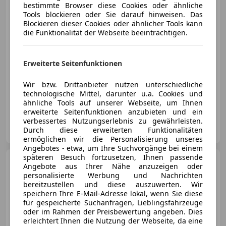
bestimmte Browser diese Cookies oder ähnliche
Tools blockieren oder Sie darauf hinweisen. Das
Blockieren dieser Cookies oder ähnlicher Tools kann
€ 550
die Funktionalität der Webseite beeinträchtigen.
Erweiterte Seitenfunktionen
Wir bzw. Drittanbieter nutzen unterschiedliche
technologische Mittel, darunter u.a. Cookies und
03/2005
110 100 km
Benzin
55 kW (75 PS)
ähnliche Tools auf unserer Webseite, um Ihnen
erweiterte Seitenfunktionen anzubieten und ein
verbessertes Nutzungserlebnis zu gewährleisten.
Privat
Durch diese erweiterten Funktionalitäten
AT-6020 Innsbruck
Merk
ermöglichen wir die Personalisierung unseres
Angebotes - etwa, um Ihre Suchvorgänge bei einem
späteren Besuch fortzusetzen, Ihnen passende
Mazda 3
Sport CD150
Angebote aus Ihrer Nähe anzuzeigen oder
Revolution Top
personalisierte Werbung und Nachrichten
bereitzustellen und diese auszuwerten. Wir
speichern Ihre E-Mail-Adresse lokal, wenn Sie diese
für gespeicherte Suchanfragen, Lieblingsfahrzeuge
oder im Rahmen der Preisbewertung angeben. Dies
erleichtert Ihnen die Nutzung der Webseite, da eine