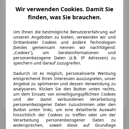
Mazda CX-60 PHEV | 327 PS |
Allrad | Premium SUV
Wir verwenden Cookies. Damit Sie
finden, was Sie brauchen.
€ 36 250
1
Um Ihnen die bestmögliche Benutzererfahrung auf
unseren Angeboten zu bieten, verwenden wir und
Drittanbieter Cookies und andere Technologien
(beides gemeinsam nennen wir nachfolgend:
„Cookies"), um Geräteinformationen und
personenbezogene Daten (z.B. IP Adressen) zu
speichern und darauf zuzugreifen.
03/2023
85 000 km
Elektro/Benzin
241 kW (328 PS)
Dadurch ist es möglich, personalisierte Werbung
entsprechend Ihren Interessen auszuspielen, unser
Elektrische Sitze, Beheizbares Lenkrad, Sitzheizung hinten, 360° Kamera, Head-up display, Sprachsteuerung, Schiebedach, Fahrerairbag
Angebot zu optimieren und dessen Verwendung zu
analysieren. Klicken Sie den Button unten rechts,
um dem Einsatz von einwilligungspflichten Cookies
Privat
und der damit verbundenen Verarbeitung
AT-5280 Braunau am Inn
Merk
personenbezogener Daten zuzustimmen oder den
Button unten links, um eine detaillierte Auswahl
hinsichtlich der Cookies zu treffen oder um der
Verarbeitung personenbezogener Daten zu
widersprechen, soweit diese auf Grundlage