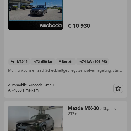
€ 10 930
11/2015
72 650 km
Benzin
74 kW (101 PS)
Multifunktionslenkrad, Scheckheftgepflegt, Zentralverriegelung, Start/Stop-Automatik, Notbremsassistent, Fahrerairbag, Alarmanlage, Isofix
Automobile Swoboda GmbH
AT-4850 Timelkam
Merk
Mazda MX-30
e-Skyactiv
GTE+