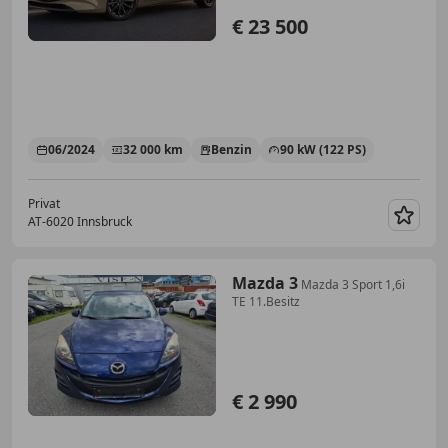
€ 23 500
06/2024
32 000 km
Benzin
90 kW (122 PS)
Privat
AT-6020 Innsbruck
Merk
Mazda 3
Mazda 3 Sport 1,6i
TE 11.Besitz
€ 2 990