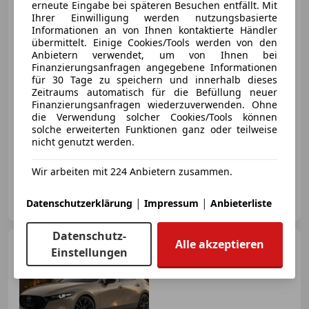
erneute Eingabe bei späteren Besuchen entfällt. Mit
Ihrer Einwilligung werden nutzungsbasierte
Informationen an von Ihnen kontaktierte Händler
übermittelt. Einige Cookies/Tools werden von den
Anbietern verwendet, um von Ihnen bei
€ 9 999
Finanzierungsanfragen angegebene Informationen
für 30 Tage zu speichern und innerhalb dieses
Zeitraums automatisch für die Befüllung neuer
Finanzierungsanfragen wiederzuverwenden. Ohne
die Verwendung solcher Cookies/Tools können
solche erweiterten Funktionen ganz oder teilweise
nicht genutzt werden.
06/2015
125 100 km
Diesel
110 kW (150 PS)
Wir arbeiten mit 224 Anbietern zusammen.
Privat
|
|
Datenschutzerklärung
Impressum
Anbieterliste
AT-6020 Innsbruck
Merk
Datenschutz-
Alle akzeptieren
Mazda 3
Mazda 3 e-Skyactiv-
Einstellungen
G122 Nagisa Aut. Nagisa
(Sonderedition z.B. Farbe "Sand")