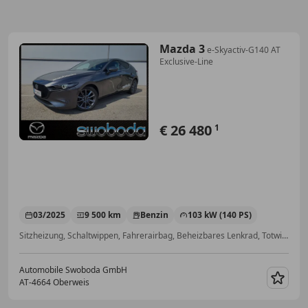
Mazda 3
e-Skyactiv-G140 AT
Exclusive-Line
€ 26 480
1
03/2025
9 500 km
Benzin
103 kW (140 PS)
Sitzheizung, Schaltwippen, Fahrerairbag, Beheizbares Lenkrad, Totwinkel-Assistent, Regensensor, Bordcomputer, Schlüssellose Zentralverriegelung
Automobile Swoboda GmbH
AT-4664 Oberweis
Merk