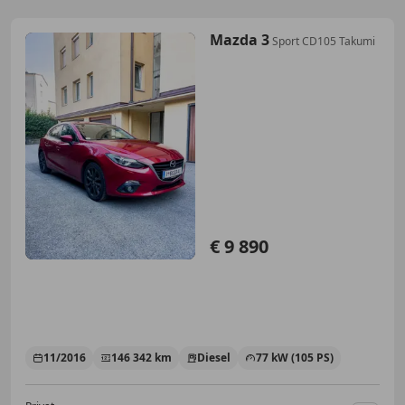
Mazda 3
Sport CD105 Takumi
€ 9 890
11/2016
146 342 km
Diesel
77 kW (105 PS)