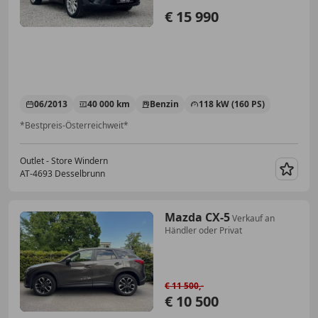
€ 15 990
06/2013
40 000 km
Benzin
118 kW (160 PS)
*Bestpreis-Österreichweit*
Outlet - Store Windern
AT-4693 Desselbrunn
Merk
Mazda CX-5
Verkauf an
Händler oder Privat
€ 11 500,-
€ 10 500