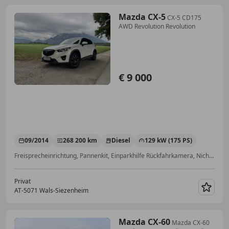
Mazda CX-5
CX-5 CD175
AWD Revolution Revolution
€ 9 000
09/2014
268 200 km
Diesel
129 kW (175 PS)
Freisprecheinrichtung, Pannenkit, Einparkhilfe Rückfahrkamera, Nichtraucherfahrzeug, Scheckheftgepflegt, Multifunktionslenkrad, Klimaanlage, Lederlenkrad
Privat
AT-5071 Wals-Siezenheim
Merk
Mazda CX-60
Mazda CX-60