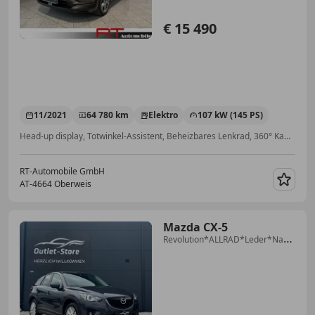
€ 15 490
11/2021
64 780 km
Elektro
107 kW (145 PS)
Head-up display, Totwinkel-Assistent, Beheizbares Lenkrad, 360° Kamera, Regensensor, Sitzheizung, Einparkhilfe Rückfahrkamera, Tagfahrlicht
RT-Automobile GmbH
AT-4664 Oberweis
Merk
Mazda CX-5
Revolution*ALLRAD*Leder*Navi*BOS
40.000KM*