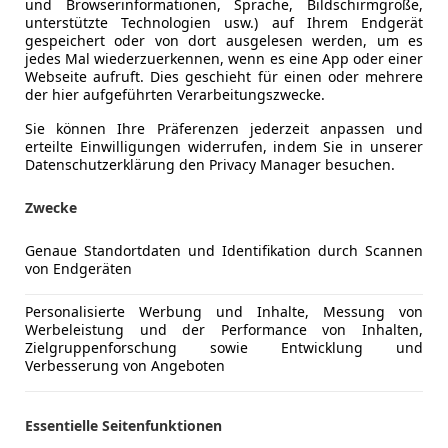
und Browserinformationen, Sprache, Bildschirmgröße,
unterstützte Technologien usw.) auf Ihrem Endgerät
gespeichert oder von dort ausgelesen werden, um es
jedes Mal wiederzuerkennen, wenn es eine App oder einer
Webseite aufruft. Dies geschieht für einen oder mehrere
der hier aufgeführten Verarbeitungszwecke.
Sie können Ihre Präferenzen jederzeit anpassen und
erteilte Einwilligungen widerrufen, indem Sie in unserer
Datenschutzerklärung den Privacy Manager besuchen.
Zwecke
Genaue Standortdaten und Identifikation durch Scannen
von Endgeräten
es-Benz CLA 200
d*1BESITZ*ACC*TLEDER*ABSTT*HCAM*LED*SPUR*
Personalisierte Werbung und Inhalte, Messung von
Werbeleistung und der Performance von Inhalten,
€ 20 990
Zielgruppenforschung sowie Entwicklung und
1
Verbesserung von Angeboten
Essentielle Seitenfunktionen