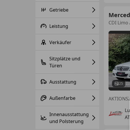
Getriebe
Merced
CDI Limo
Leistung
Verkäufer
Sitzplätze und
Türen
Ausstattung
25
Außenfarbe
AKTIONSZ
L
Innenausstattung
AT
und Polsterung