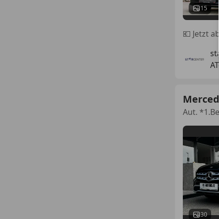
15
💶 Jetzt 
st
AT
Merced
Aut. *1.
30