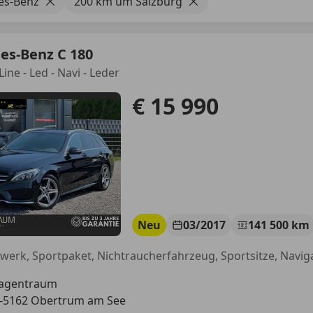
es-Benz
200 km um Salzburg
es-Benz C 180
ine - Led - Navi - Leder
€ 15 990
Neu
03/2017
141 500 km
agentraum
-5162 Obertrum am See