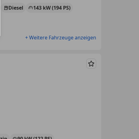
Diesel
143 kW (194 PS)
+ Weitere Fahrzeuge anzeigen
Merken
zin
90 kW (122 PS)