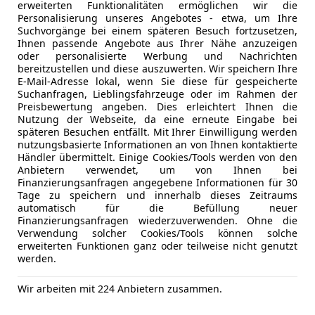
erweiterten Funktionalitäten ermöglichen wir die
Personalisierung unseres Angebotes - etwa, um Ihre
Suchvorgänge bei einem späteren Besuch fortzusetzen,
04/2016
117 063 km
Di
Ihnen passende Angebote aus Ihrer Nähe anzuzeigen
oder personalisierte Werbung und Nachrichten
portsitze, Sportpaket, Sitzheizung, Notrufsystem, Sportfa
bereitzustellen und diese auszuwerten. Wir speichern Ihre
E-Mail-Adresse lokal, wenn Sie diese für gespeicherte
Mayr OHG
Suchanfragen, Lieblingsfahrzeuge oder im Rahmen der
Preisbewertung angeben. Dies erleichtert Ihnen die
uchl
Nutzung der Webseite, da eine erneute Eingabe bei
späteren Besuchen entfällt. Mit Ihrer Einwilligung werden
nutzungsbasierte Informationen an von Ihnen kontaktierte
Händler übermittelt. Einige Cookies/Tools werden von den
es-Benz E 220
Anbietern verwendet, um von Ihnen bei
rde Aut.
Finanzierungsanfragen angegebene Informationen für 30
Tage zu speichern und innerhalb dieses Zeitraums
€ 24 900
automatisch für die Befüllung neuer
Finanzierungsanfragen wiederzuverwenden. Ohne die
Verwendung solcher Cookies/Tools können solche
erweiterten Funktionen ganz oder teilweise nicht genutzt
werden.
Wir arbeiten mit 224 Anbietern zusammen.