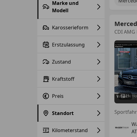
Merced
Marke und
Modell
Merced
Karosserieform
CDI AMG L
Erstzulassung
Zustand
Kraftstoff
Preis
21
Standort
W
Kilometerstand
AT