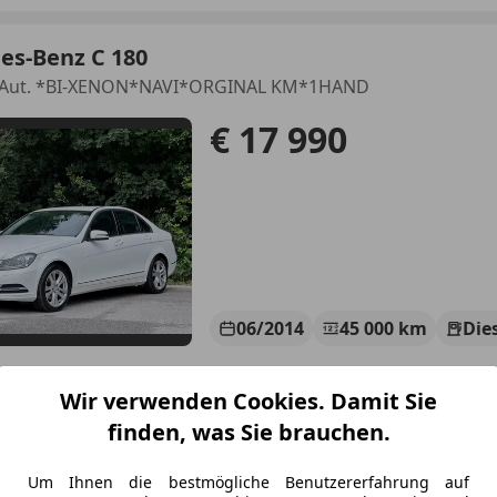
es-Benz C 180
 Aut. *BI-XENON*NAVI*ORGINAL KM*1HAND
€ 17 990
06/2014
45 000 km
Die
INSSATZ ab 5,99%FIX! AKTIONSWOCHE! BESTPREIS!
Wir verwenden Cookies. Damit Sie
uCars GmbH
finden, was Sie brauchen.
-5020 Salzburg
Um Ihnen die bestmögliche Benutzererfahrung auf