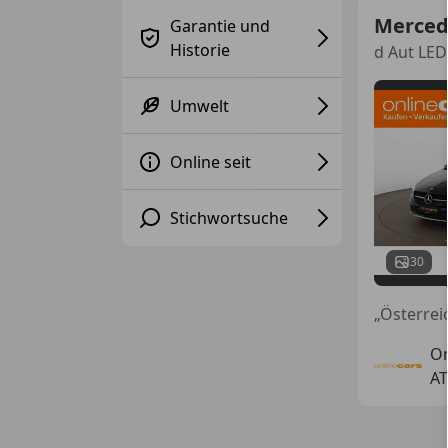
Merced
Garantie und
Historie
d Aut LE
Umwelt
Online seit
Stichwortsuche
30
„Österre
On
AT