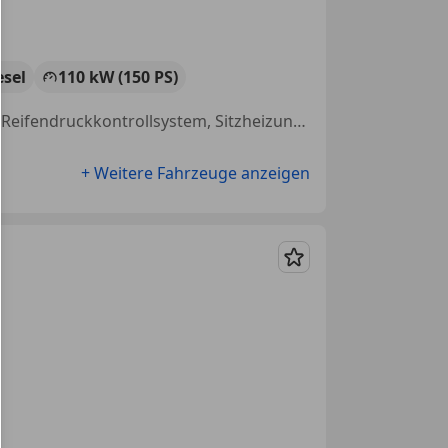
esel
110 kW (150 PS)
Einparkhilfe Rückfahrkamera, teilb. Rücksitzbank, Getönte Scheiben, Reifendruckkontrollsystem, Sitzheizung, Abstandstempomat, Elektrische Heckklappe, Einparkhilfe selbstlenkendes System
+ Weitere Fahrzeuge anzeigen
Merken