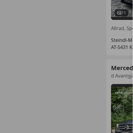
11
Allrad, S
Steindl-
AT-5431 K
Merced
d Avantga