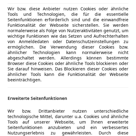
Wir bzw. diese Anbieter nutzen Cookies oder ähnliche
Tools und Technologien, die für die essentielle
Seitenfunktionen erforderlich sind und die einwandfreie
04/2022
149 999 km
Di
Funktionalität der Webseite sicherstellen. Sie werden
normalerweise als Folge von Nutzeraktivitäten genutzt, um
wichtige Funktionen wie das Setzen und Aufrechterhalten
von Anmeldedaten oder Datenschutzeinstellungen zu
ermöglichen. Die Verwendung dieser Cookies bzw.
rStation24 GmbH
ähnlicher Technologien kann normalerweise nicht
-5020 Salzburg
abgeschaltet werden. Allerdings können bestimmte
Browser diese Cookies oder ähnliche Tools blockieren oder
Sie darauf hinweisen. Das Blockieren dieser Cookies oder
ähnlicher Tools kann die Funktionalität der Webseite
es-Benz GLC 220
beeinträchtigen.
 PTS Shz Navi Sportpaket LED AMG
€ 24 990
1
Erweiterte Seitenfunktionen
Wir bzw. Drittanbieter nutzen unterschiedliche
technologische Mittel, darunter u.a. Cookies und ähnliche
Tools auf unserer Webseite, um Ihnen erweiterte
Seitenfunktionen anzubieten und ein verbessertes
Nutzungserlebnis zu gewährleisten. Durch diese