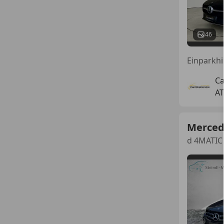
46
Ca
AT
Merced
d 4MATIC