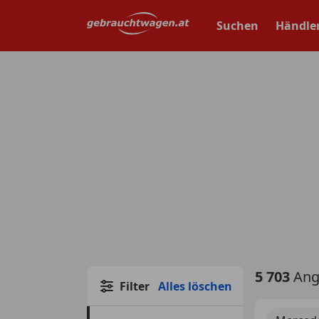
Zum
Hauptinhalt
Suchen
Händle
springen
5 703
Ang
Filter
Alles löschen