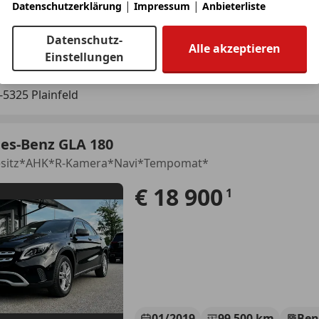
|
|
Datenschutzerklärung
Impressum
Anbieterliste
Neu
08/2018
152 640 km
Datenschutz-
Alle akzeptieren
ab nur 219,-€ pro Monat!
Einstellungen
ar-Center unlimited e.U.
-5325 Plainfeld
es-Benz GLA 180
Besitz*AHK*R-Kamera*Navi*Tempomat*
€ 18 900
1
01/2019
99 500 km
Ben