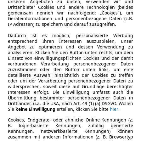
unseren Angeboten zu bieten, verwenden wir und
es-Benz A 180
Drittanbieter Cookies und andere Technologien (beides
gemeinsam nennen wir nachfolgend: „Cookies"), um
DER SPORTSITZE SITZHZG PARKHILFE
Geräteinformationen und personenbezogene Daten (z.B.
IP Adressen) zu speichern und darauf zuzugreifen.
€ 12 790
Dadurch ist es möglich, personalisierte Werbung
entsprechend Ihren Interessen auszuspielen, unser
Angebot zu optimieren und dessen Verwendung zu
analysieren. Klicken Sie den Button unten rechts, um dem
Einsatz von einwilligungspflichten Cookies und der damit
verbundenen Verarbeitung personenbezogener Daten
zuzustimmen oder den Button unten links, um eine
detaillierte Auswahl hinsichtlich der Cookies zu treffen
oder um der Verarbeitung personenbezogener Daten zu
Neu
02/2018
125 935 km
widersprechen, soweit diese auf Grundlage berechtigter
Interessen erfolgt. Die Einwilligung umfasst auch die
Übermittlung bestimmter personenbezogener Daten in
ichs größtes Gebrauchtwagen-Outlet“
Drittländer, u.a. die USA, nach Art. 49 (1) (a) DSGVO. Wollen
Sie
keine Einwilligung
erteilen, klicken Sie bitte
hier
.
linecars Vertriebs GmbH
-8143 Dobl bei Lieboch
Cookies, Endgeräte- oder ähnliche Online-Kennungen (z.
B. login-basierte Kennungen, zufällig generierte
Kennungen, netzwerkbasierte Kennungen) können
zusammen mit anderen Informationen (z. B. Browsertyp