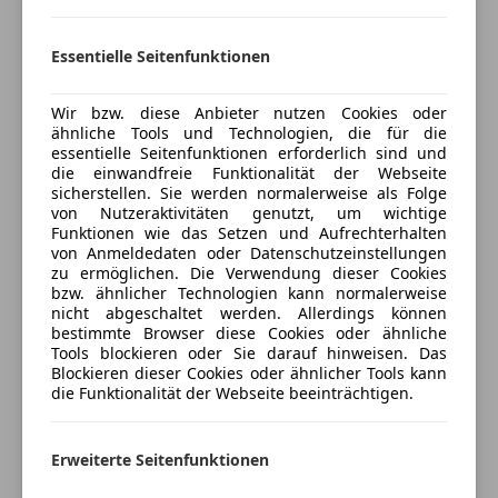
Versicherungsschutz an Ihre Bedürfnisse
anpassen
Essentielle Seitenfunktionen
Freischaden-Gutschein ab Stufe 0
Wir bzw. diese Anbieter nutzen Cookies oder
Auto einfach online versichern & Rabatt holen
ähnliche Tools und Technologien, die für die
essentielle Seitenfunktionen erforderlich sind und
die einwandfreie Funktionalität der Webseite
sicherstellen. Sie werden normalerweise als Folge
Jetzt berechnen
von Nutzeraktivitäten genutzt, um wichtige
Funktionen wie das Setzen und Aufrechterhalten
von Anmeldedaten oder Datenschutzeinstellungen
zu ermöglichen. Die Verwendung dieser Cookies
Verkäufer
bzw. ähnlicher Technologien kann normalerweise
Händler
nicht abgeschaltet werden. Allerdings können
bestimmte Browser diese Cookies oder ähnliche
TAFRENT GmbH
Tools blockieren oder Sie darauf hinweisen. Das
Blockieren dieser Cookies oder ähnlicher Tools kann
Anbieter auf AutoScout24 seit 2025
die Funktionalität der Webseite beeinträchtigen.
Udinestrasse 43
,
9500 Villach, AT
Erweiterte Seitenfunktionen
Kontakt