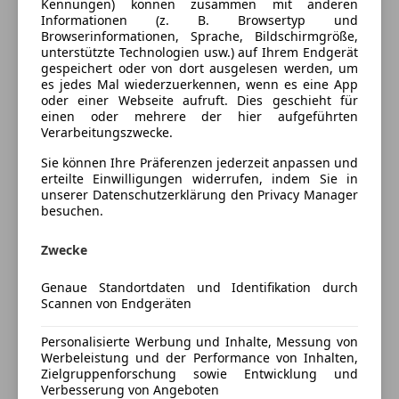
Kennungen) können zusammen mit anderen
Fahrzeugbeschreibung
Informationen (z. B. Browsertyp und
Browserinformationen, Sprache, Bildschirmgröße,
unterstützte Technologien usw.) auf Ihrem Endgerät
Porsche 928 Coupé – Klassiker der Extraklasse
gespeichert oder von dort ausgelesen werden, um
(Baujahr 1979)
Zum Verkauf steht ein
Porsche 928
es jedes Mal wiederzuerkennen, wenn es eine App
Coupé
aus dem Jahr
1979
– ein echter Gran Turismo
oder einer Webseite aufruft. Dies geschieht für
einen oder mehrere der hier aufgeführten
und Meilenstein der Porsche-Geschichte. Dieses
Verarbeitungszwecke.
Modell war seiner Zeit weit voraus: ein
leistungsstarker V8-Frontmotor mit 241PS. Das Auto
Sie können Ihre Präferenzen jederzeit anpassen und
erteilte Einwilligungen widerrufen, indem Sie in
hatte bis 2021 ein Gültiges Pickerl!
unserer Datenschutzerklärung den Privacy Manager
Eintausch nur mit Aufschlag möglich! Nur
besuchen.
Wertsteigernde Objekte zum Eintausch möglich!
Wir stehen Ihnen jederzeit für Fragen telefonisch zur
Zwecke
Verfügung -0664 1822455!
Mehr anzeigen
Genaue Standortdaten und Identifikation durch
Vorbehaltlich Irrtümer, Schreibfehler, Inseratfehler
Scannen von Endgeräten
und Zwischenverkauf!
Versicherung
Personalisierte Werbung und Inhalte, Messung von
Werbeleistung und der Performance von Inhalten,
Kfz-Versicherung
Zielgruppenforschung sowie Entwicklung und
Verbesserung von Angeboten