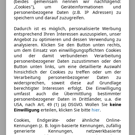
(beides gemeinsam nennen wir nachfolgend:
„Cookies"), um Geräteinformationen und
personenbezogene Daten (z.B. IP Adressen) zu
speichern und darauf zuzugreifen.
Dadurch ist es möglich, personalisierte Werbung
entsprechend Ihren Interessen auszuspielen, unser
Angebot zu optimieren und dessen Verwendung zu
Energieverbrauch
analysieren. Klicken Sie den Button unten rechts,
um dem Einsatz von einwilligungspflichten Cookies
Kraftstoff
Benzin
und der damit verbundenen Verarbeitung
personenbezogener Daten zuzustimmen oder den
CO₂-Emissionen
350 g/km (komb.)
Button unten links, um eine detaillierte Auswahl
hinsichtlich der Cookies zu treffen oder um der
Verarbeitung personenbezogener Daten zu
widersprechen, soweit diese auf Grundlage
Farbe und Innenausstattung
berechtigter Interessen erfolgt. Die Einwilligung
umfasst auch die Übermittlung bestimmter
Außenfarbe
Grün
personenbezogener Daten in Drittländer, u.a. die
USA, nach Art. 49 (1) (a) DSGVO. Wollen Sie
keine
Farbe laut Hersteller
Rot
Einwilligung
erteilen, klicken Sie bitte
hier
.
Cookies, Endgeräte- oder ähnliche Online-
Lackierung
Andere
Kennungen (z. B. login-basierte Kennungen, zufällig
generierte Kennungen, netzwerkbasierte