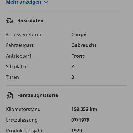
Autokredit-Rechner von durchblicker.at
Mehr anzeigen
Einfach Rate berechnen und günstige Konditionen
finden!
Basisdaten
Autokredit vergleichen
Karosserieform
Coupé
Laufzeit
120 Monate
Fahrzeugart
Gebraucht
Antriebsart
Front
Kreditbetrag
€ 30 000,-
Sitzplätze
2
Zu zahlender
€ 42 264,-
Gesamtbetrag
Türen
3
Einberechnete Gebühren
€ 0,-
Fahrzeughistorie
Effektivzinsatz
7,50 %
Kilometerstand
159 253 km
Sollzinssatz
7,25 %
Erstzulassung
07/1979
Monatliche Rate
€ 352,20
Produktionsjahr
1979