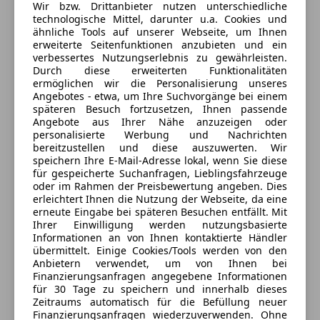
Wir bzw. Drittanbieter nutzen unterschiedliche
technologische Mittel, darunter u.a. Cookies und
Gerald Taferner Leonie Egger
ähnliche Tools auf unserer Webseite, um Ihnen
erweiterte Seitenfunktionen anzubieten und ein
verbessertes Nutzungserlebnis zu gewährleisten.
Alle Fahrzeuge des Anbieters
Durch diese erweiterten Funktionalitäten
ermöglichen wir die Personalisierung unseres
Angebotes - etwa, um Ihre Suchvorgänge bei einem
Anbieter kontaktieren
späteren Besuch fortzusetzen, Ihnen passende
Angebote aus Ihrer Nähe anzuzeigen oder
personalisierte Werbung und Nachrichten
Deine Nachricht
bereitzustellen und diese auszuwerten. Wir
speichern Ihre E-Mail-Adresse lokal, wenn Sie diese
für gespeicherte Suchanfragen, Lieblingsfahrzeuge
oder im Rahmen der Preisbewertung angeben. Dies
erleichtert Ihnen die Nutzung der Webseite, da eine
erneute Eingabe bei späteren Besuchen entfällt. Mit
Ihrer Einwilligung werden nutzungsbasierte
Informationen an von Ihnen kontaktierte Händler
übermittelt. Einige Cookies/Tools werden von den
Anbietern verwendet, um von Ihnen bei
Finanzierungsanfragen angegebene Informationen
für 30 Tage zu speichern und innerhalb dieses
Eintauschwagen: Kaufen und verkaufen in nur einem
Zeitraums automatisch für die Befüllung neuer
Finanzierungsanfragen wiederzuverwenden. Ohne
Schritt