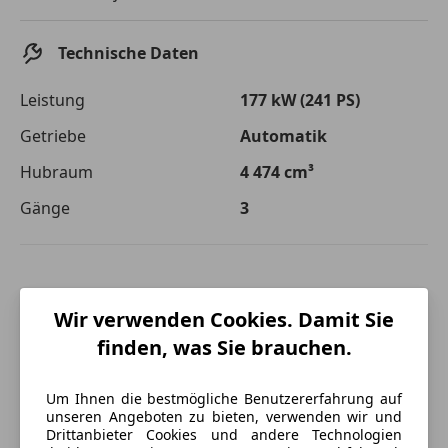
Die tatsächlichen Konditionen sind abhängig von Ihrer Bonität sowie
von der von Ihnen gewählten Bank. Rückzahlungszeitraum 1-10
Jahre. Zinsspanne Sollzinssatz: 2,90% - 14,90%.
Technische Daten
Jetzt berechnen
Leistung
177 kW (241 PS)
Getriebe
Automatik
Hubraum
4 474 cm³
Gänge
3
Wir verwenden Cookies. Damit Sie
finden, was Sie brauchen.
Um Ihnen die bestmögliche Benutzererfahrung auf
unseren Angeboten zu bieten, verwenden wir und
Drittanbieter Cookies und andere Technologien