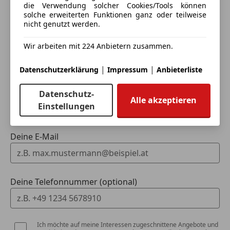
die Verwendung solcher Cookies/Tools können
solche erweiterten Funktionen ganz oder teilweise
Ich möchte mein Auto in Zahlung geben
nicht genutzt werden.
(unverbindlich).
Wir arbeiten mit 224 Anbietern zusammen.
Fahrzeugdaten hinzufügen
|
|
Datenschutzerklärung
Impressum
Anbieterliste
Dein Name
Datenschutz-
Alle akzeptieren
Einstellungen
Deine E-Mail
Deine Telefonnummer (optional)
Ich möchte auf meine Interessen zugeschnittene Angebote und