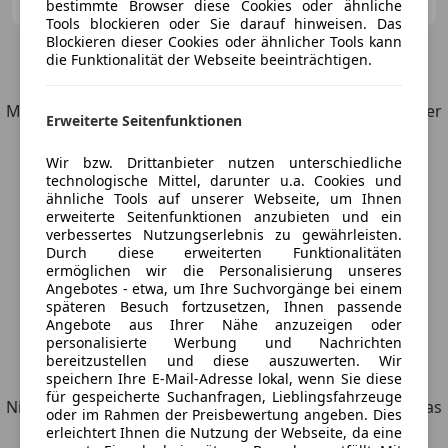
Merk
bestimmte Browser diese Cookies oder ähnliche
Tools blockieren oder Sie darauf hinweisen. Das
Blockieren dieser Cookies oder ähnlicher Tools kann
die Funktionalität der Webseite beeinträchtigen.
5
Angebote
für Porsche 928
Möchtest du automatisch über neue Fahrzeuge zu deiner
Erweiterte Seitenfunktionen
Suche informiert werden?
Wir bzw. Drittanbieter nutzen unterschiedliche
technologische Mittel, darunter u.a. Cookies und
Suche speichern
ähnliche Tools auf unserer Webseite, um Ihnen
erweiterte Seitenfunktionen anzubieten und ein
verbessertes Nutzungserlebnis zu gewährleisten.
Durch diese erweiterten Funktionalitäten
ermöglichen wir die Personalisierung unseres
Angebotes - etwa, um Ihre Suchvorgänge bei einem
späteren Besuch fortzusetzen, Ihnen passende
Angebote aus Ihrer Nähe anzuzeigen oder
personalisierte Werbung und Nachrichten
bereitzustellen und diese auszuwerten. Wir
Entdecke ähnliche Fahrzeuge
speichern Ihre E-Mail-Adresse lokal, wenn Sie diese
für gespeicherte Suchanfragen, Lieblingsfahrzeuge
Nicht ganz deine Suchkriterien, aber vielleicht genau, was
oder im Rahmen der Preisbewertung angeben. Dies
du suchst.
erleichtert Ihnen die Nutzung der Webseite, da eine