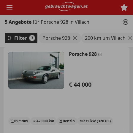
Zum
Hauptinhalt
springen
5 Angebote
für Porsche 928 in Villach
Filter
Porsche 928
200 km um Villach
3
Porsche 928
S4
€ 44 000
09/1989
47 000 km
Benzin
235 kW (320 PS)