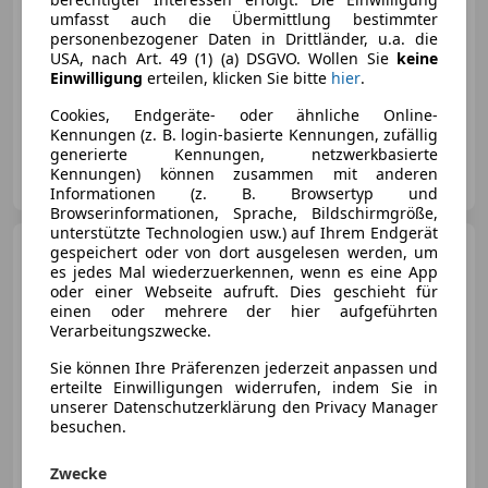
umfasst auch die Übermittlung bestimmter
personenbezogener Daten in Drittländer, u.a. die
USA, nach Art. 49 (1) (a) DSGVO. Wollen Sie
keine
Einwilligung
erteilen, klicken Sie bitte
hier
.
06/1980
173 500 km
Benzin
221 kW (300 PS)
Cookies, Endgeräte- oder ähnliche Online-
Kennungen (z. B. login-basierte Kennungen, zufällig
generierte Kennungen, netzwerkbasierte
Tirol Cars MP GmbH
Kennungen) können zusammen mit anderen
AT-6020 Innsbruck
Merk
Informationen (z. B. Browsertyp und
Browserinformationen, Sprache, Bildschirmgröße,
unterstützte Technologien usw.) auf Ihrem Endgerät
Porsche 928
gespeichert oder von dort ausgelesen werden, um
928 GTS Aut.
es jedes Mal wiederzuerkennen, wenn es eine App
oder einer Webseite aufruft. Dies geschieht für
einen oder mehrere der hier aufgeführten
€ 88 990
Verarbeitungszwecke.
Sie können Ihre Präferenzen jederzeit anpassen und
erteilte Einwilligungen widerrufen, indem Sie in
unserer Datenschutzerklärung den Privacy Manager
besuchen.
10/1993
91 000 km
Benzin
257 kW (349 PS)
Zwecke