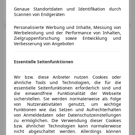
Genaue Standortdaten und Identifikation durch
Privat
Scannen von Endgeräten
AT-4320 Perg
Merk
Personalisierte Werbung und Inhalte, Messung von
Werbeleistung und der Performance von Inhalten,
Porsche 928
928 S DP
Zielgruppenforschung sowie Entwicklung und
Motorsport - 310 PS
Verbesserung von Angeboten
Essentielle Seitenfunktionen
€ 44 000
Wir bzw. diese Anbieter nutzen Cookies oder
ähnliche Tools und Technologien, die für die
essentielle Seitenfunktionen erforderlich sind und
die einwandfreie Funktionalität der Webseite
sicherstellen. Sie werden normalerweise als Folge
von Nutzeraktivitäten genutzt, um wichtige
Funktionen wie das Setzen und Aufrechterhalten
09/1987
86 200 km
Benzin
228 kW (310 PS)
von Anmeldedaten oder Datenschutzeinstellungen
zu ermöglichen. Die Verwendung dieser Cookies
bzw. ähnlicher Technologien kann normalerweise
Privat
nicht abgeschaltet werden. Allerdings können
AT-6200 Jenbach