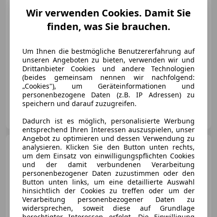
Wir verwenden Cookies. Damit Sie
€ 29 990
finden, was Sie brauchen.
Um Ihnen die bestmögliche Benutzererfahrung auf
unseren Angeboten zu bieten, verwenden wir und
Drittanbieter Cookies und andere Technologien
(beides gemeinsam nennen wir nachfolgend:
07/1979
159 253 km
Benzin
177 kW (241 PS)
„Cookies"), um Geräteinformationen und
personenbezogene Daten (z.B. IP Adressen) zu
speichern und darauf zuzugreifen.
TAFRENT GmbH
AT-9500 Villach
Merk
Dadurch ist es möglich, personalisierte Werbung
entsprechend Ihren Interessen auszuspielen, unser
Angebot zu optimieren und dessen Verwendung zu
Porsche 928
analysieren. Klicken Sie den Button unten rechts,
S
um dem Einsatz von einwilligungspflichten Cookies
Aut.,17Zoll,Klima,History,..
und der damit verbundenen Verarbeitung
personenbezogener Daten zuzustimmen oder den
Button unten links, um eine detaillierte Auswahl
hinsichtlich der Cookies zu treffen oder um der
Verarbeitung personenbezogener Daten zu
€ 19 990
widersprechen, soweit diese auf Grundlage
berechtigter Interessen erfolgt. Die Einwilligung