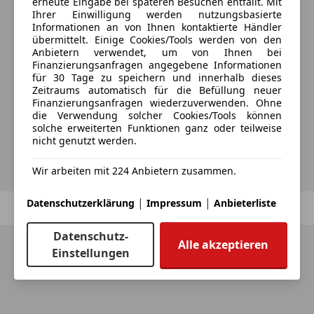
erneute Eingabe bei späteren Besuchen entfällt. Mit
Ihrer Einwilligung werden nutzungsbasierte
Informationen an von Ihnen kontaktierte Händler
übermittelt. Einige Cookies/Tools werden von den
Möchtest du automatisch über neue
Anbietern verwendet, um von Ihnen bei
Finanzierungsanfragen angegebene Informationen
Fahrzeuge zu deiner Suche informiert
für 30 Tage zu speichern und innerhalb dieses
Zeitraums automatisch für die Befüllung neuer
werden?
Finanzierungsanfragen wiederzuverwenden. Ohne
die Verwendung solcher Cookies/Tools können
solche erweiterten Funktionen ganz oder teilweise
nicht genutzt werden.
Suche speichern
Wir arbeiten mit 224 Anbietern zusammen.
|
|
Datenschutzerklärung
Impressum
Anbieterliste
Zurück
1
/
1
Weiter
Datenschutz-
Alle akzeptieren
Einstellungen