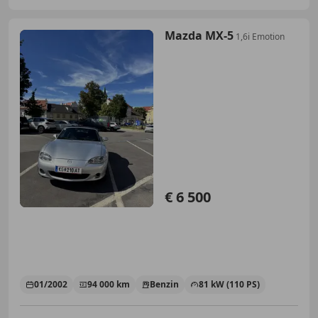
Mazda MX-5
1,6i Emotion
€ 6 500
01/2002
94 000 km
Benzin
81 kW (110 PS)