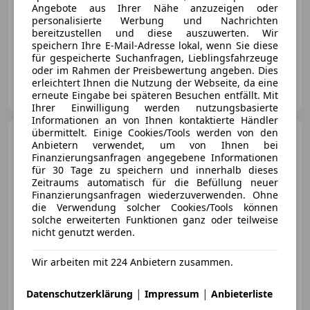
Angebote aus Ihrer Nähe anzuzeigen oder
personalisierte Werbung und Nachrichten
bereitzustellen und diese auszuwerten. Wir
12/2013
162 500 km
Benzin
93 kW (126 PS)
speichern Ihre E-Mail-Adresse lokal, wenn Sie diese
für gespeicherte Suchanfragen, Lieblingsfahrzeuge
oder im Rahmen der Preisbewertung angeben. Dies
Privat
erleichtert Ihnen die Nutzung der Webseite, da eine
AT-3362 Amstetten
erneute Eingabe bei späteren Besuchen entfällt. Mit
Merk
Ihrer Einwilligung werden nutzungsbasierte
Informationen an von Ihnen kontaktierte Händler
übermittelt. Einige Cookies/Tools werden von den
Mazda MX-5
1,8i SE
Anbietern verwendet, um von Ihnen bei
Finanzierungsanfragen angegebene Informationen
für 30 Tage zu speichern und innerhalb dieses
Zeitraums automatisch für die Befüllung neuer
Finanzierungsanfragen wiederzuverwenden. Ohne
die Verwendung solcher Cookies/Tools können
solche erweiterten Funktionen ganz oder teilweise
nicht genutzt werden.
Wir arbeiten mit 224 Anbietern zusammen.
|
|
Datenschutzerklärung
Impressum
Anbieterliste