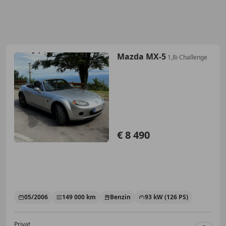
Mazda MX-5
1,8i Challenge
€ 8 490
05/2006
149 000 km
Benzin
93 kW (126 PS)
Privat