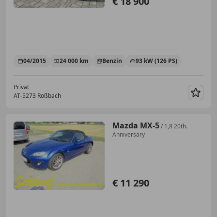
€ 18 900
04/2015
24 000 km
Benzin
93 kW (126 PS)
Privat
AT-5273 Roßbach
Merk
Mazda MX-5
/ 1,8 20th.
Anniversary
€ 11 290