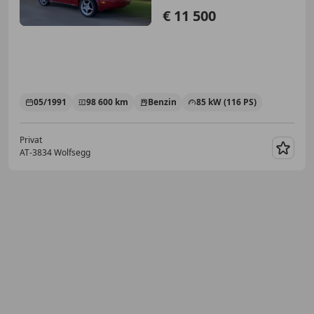
€ 11 500
05/1991
98 600 km
Benzin
85 kW (116 PS)
Privat
AT-3834 Wolfsegg
Merk