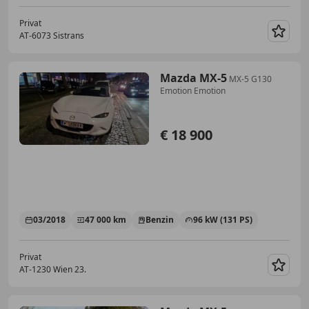
Privat
AT-6073 Sistrans
Merk
Mazda MX-5
MX-5 G130
Emotion Emotion
€ 18 900
03/2018
47 000 km
Benzin
96 kW (131 PS)
Privat
AT-1230 Wien 23.
Merk