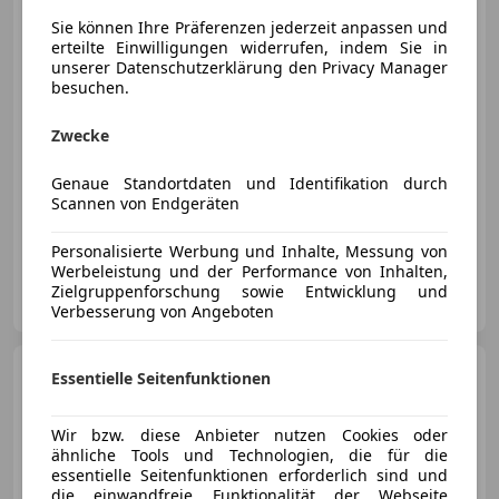
Sie können Ihre Präferenzen jederzeit anpassen und
erteilte Einwilligungen widerrufen, indem Sie in
unserer Datenschutzerklärung den Privacy Manager
€ 12 999
besuchen.
Zwecke
Genaue Standortdaten und Identifikation durch
Scannen von Endgeräten
06/2008
121 000 km
Benzin
118 kW (160 PS)
Personalisierte Werbung und Inhalte, Messung von
Werbeleistung und der Performance von Inhalten,
Privat
Zielgruppenforschung sowie Entwicklung und
AT-2514 Traiskirchen
Merk
Verbesserung von Angeboten
Mazda MX-5
MX-5 1,8i Tan
Essentielle Seitenfunktionen
Tan
Wir bzw. diese Anbieter nutzen Cookies oder
ähnliche Tools und Technologien, die für die
essentielle Seitenfunktionen erforderlich sind und
die einwandfreie Funktionalität der Webseite