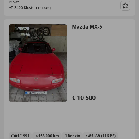
Privat
AT-3400 Klosterneuburg
Merk
Mazda MX-5
€ 10 500
01/1991
158 000 km
Benzin
85 kW (116 PS)