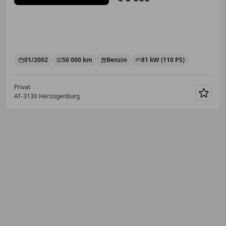
01/2002
50 000 km
Benzin
81 kW (110 PS)
Privat
AT-3130 Herzogenburg
Merk