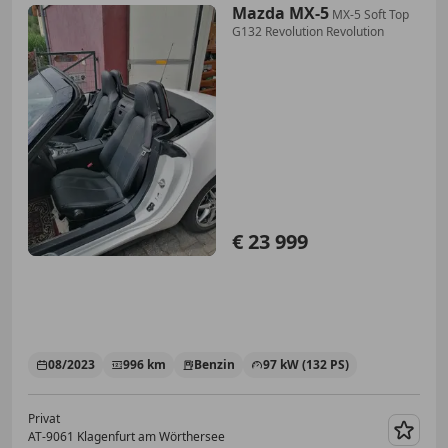
Mazda MX-5
MX-5 Soft Top
G132 Revolution Revolution
€ 23 999
08/2023
996 km
Benzin
97 kW (132 PS)
Privat
AT-9061 Klagenfurt am Wörthersee
Merk