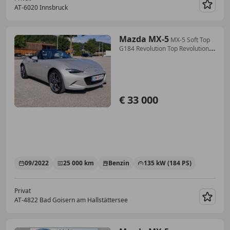
AT-6020 Innsbruck
Merk
Mazda MX-5
MX-5 Soft Top
G184 Revolution Top Revolution
Top
€ 33 000
09/2022
25 000 km
Benzin
135 kW (184 PS)
Privat
AT-4822 Bad Goisern am Hallstättersee
Merk