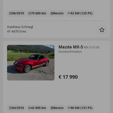
06/2010
79 600 km
Benzin
92 kW (125 PS)
Autohaus Schinagl
AT-4470 Enns
Merk
Mazda MX-5
MX-5 G130
EmotionEmotion
€ 17 990
04/2016
42 800 km
Benzin
96 kW (131 PS)