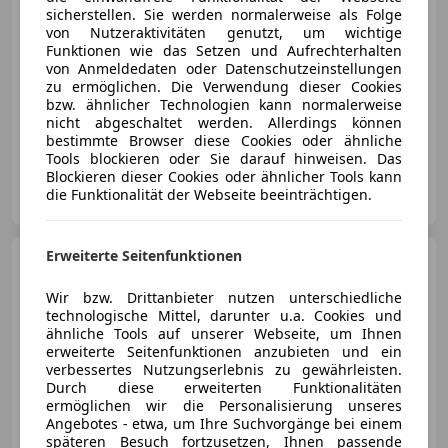
€ 8 300
sicherstellen. Sie werden normalerweise als Folge
von Nutzeraktivitäten genutzt, um wichtige
Funktionen wie das Setzen und Aufrechterhalten
von Anmeldedaten oder Datenschutzeinstellungen
zu ermöglichen. Die Verwendung dieser Cookies
bzw. ähnlicher Technologien kann normalerweise
nicht abgeschaltet werden. Allerdings können
06/2007
170 000 km
Benzin
93 kW (126 PS)
bestimmte Browser diese Cookies oder ähnliche
Tools blockieren oder Sie darauf hinweisen. Das
Blockieren dieser Cookies oder ähnlicher Tools kann
Privat
die Funktionalität der Webseite beeinträchtigen.
AT-6700 Bludenz
Merk
Erweiterte Seitenfunktionen
Mazda MX-5
MX-5 1,8i
Challenge Leder - NC Facelift 2 -
Wir bzw. Drittanbieter nutzen unterschiedliche
!!neuer Preis!!
technologische Mittel, darunter u.a. Cookies und
ähnliche Tools auf unserer Webseite, um Ihnen
erweiterte Seitenfunktionen anzubieten und ein
verbessertes Nutzungserlebnis zu gewährleisten.
€ 11 900
Durch diese erweiterten Funktionalitäten
ermöglichen wir die Personalisierung unseres
Angebotes - etwa, um Ihre Suchvorgänge bei einem
späteren Besuch fortzusetzen, Ihnen passende