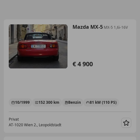
Mazda MX-5
MX-5 1,6i-16V
€ 4 900
10/1999
152 300 km
Benzin
81 kW (110 PS)
Privat
AT-1020 Wien 2., Leopoldstadt
Merk