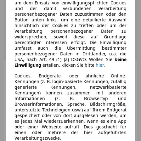
um dem Einsatz von einwilligungspflichten Cookies
und der damit verbundenen Verarbeitung
personenbezogener Daten zuzustimmen oder den
Button unten links, um eine detaillierte Auswahl
hinsichtlich der Cookies zu treffen oder um der
Verarbeitung personenbezogener Daten zu
widersprechen, soweit diese auf Grundlage
berechtigter Interessen erfolgt. Die Einwilligung
umfasst auch die Übermittlung bestimmter
personenbezogener Daten in Drittländer, u.a. die
USA, nach Art. 49 (1) (a) DSGVO. Wollen Sie
keine
Einwilligung
erteilen, klicken Sie bitte
hier
.
Mazda MX-5
2.0 MZR Niseko
Cookies, Endgeräte- oder ähnliche Online-
Kennungen (z. B. login-basierte Kennungen, zufällig
generierte Kennungen, netzwerkbasierte
Kennungen) können zusammen mit anderen
Informationen (z. B. Browsertyp und
Browserinformationen, Sprache, Bildschirmgröße,
unterstützte Technologien usw.) auf Ihrem Endgerät
gespeichert oder von dort ausgelesen werden, um
es jedes Mal wiederzuerkennen, wenn es eine App
oder einer Webseite aufruft. Dies geschieht für
einen oder mehrere der hier aufgeführten
Verarbeitungszwecke.