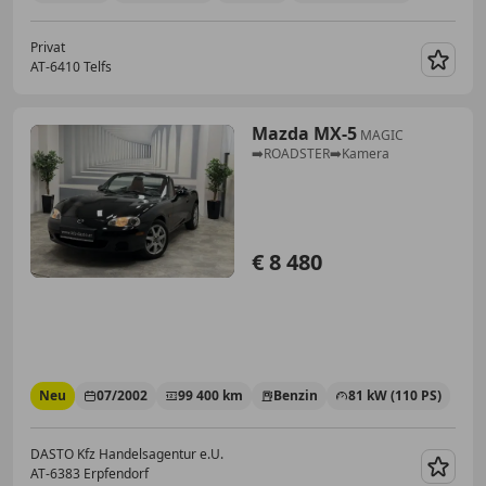
Privat
AT-6410 Telfs
Merk
Mazda MX-5
MAGIC
➡️ROADSTER➡️Kamera
€ 8 480
Neu
07/2002
99 400 km
Benzin
81 kW (110 PS)
DASTO Kfz Handelsagentur e.U.
AT-6383 Erpfendorf
Merk