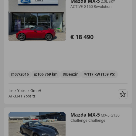
Mazda MX-5
2.0L SKY
ACTIVE G160 Revolution
€ 18 490
07/2016
106 769 km
Benzin
117 kW (159 PS)
Lietz Ybbsitz GmbH
AT-3341 Ybbsitz
Merk
Mazda MX-5
MX-5 G130
Challenge Challenge