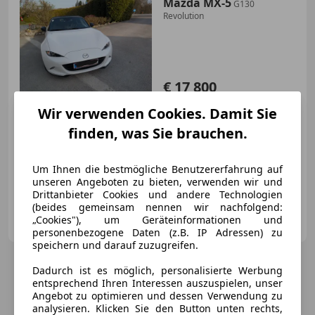
Mazda MX-5
G130
Revolution
€ 17 800
Wir verwenden Cookies. Damit Sie
finden, was Sie brauchen.
Um Ihnen die bestmögliche Benutzererfahrung auf
04/2016
70 000 km
Benzin
96 kW (131 PS)
unseren Angeboten zu bieten, verwenden wir und
Drittanbieter Cookies und andere Technologien
(beides gemeinsam nennen wir nachfolgend:
Privat
„Cookies"), um Geräteinformationen und
AT-4441 Behamberg
Merk
personenbezogene Daten (z.B. IP Adressen) zu
speichern und darauf zuzugreifen.
Dadurch ist es möglich, personalisierte Werbung
entsprechend Ihren Interessen auszuspielen, unser
Angebot zu optimieren und dessen Verwendung zu
analysieren. Klicken Sie den Button unten rechts,