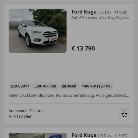
Ford Kuga
1,5TDCi Titanium
Aut. AHK Kamera CarPlay Keyless
€ 13 790
07/2017
96 000 km
Diesel
88 kW (120 PS)
Reifendruckkontrollsystem, Nichtraucherfahrzeug, Alufelgen, Scheckheftgepflegt, Einparkhilfe Sensoren vorne, Bordcomputer, Lordosenstütze, Lederlenkrad
Autohandel Schilling
AT-1110 Wien
Merk
Ford Kuga
2,5 Duratec FHEV