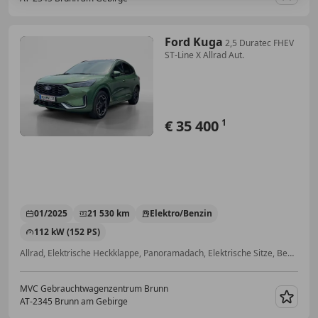
Merk
Ford Kuga
2,5 Duratec FHEV
ST-Line X Allrad Aut.
€ 35 400
1
01/2025
21 530 km
Elektro/Benzin
112 kW (152 PS)
Allrad, Elektrische Heckklappe, Panoramadach, Elektrische Sitze, Beheizbare Frontscheibe, Abstandstempomat, Bordcomputer, Alarmanlage
MVC Gebrauchtwagenzentrum Brunn
AT-2345 Brunn am Gebirge
Merk