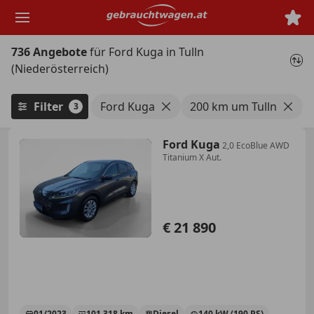
Zum
Hauptinhalt
springen
736 Angebote
für Ford Kuga in Tulln
(Niederösterreich)
Filter
Ford Kuga
200 km um Tulln
3
Ford Kuga
2,0 EcoBlue AWD
Titanium X Aut.
€ 21 890
01/2023
101 318 km
Diesel
140 kW (190 PS)