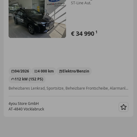
ST-Line Aut.
€ 34 990
1
04/2026
4 000 km
Elektro/Benzin
112 kW (152 PS)
Beheizbares Lenkrad, Sportsitze, Beheizbare Frontscheibe, Alarmanlage, Induktionsladen für Smartphones, Beifahrerairbag, Kurvenlicht, Sportpaket
4you Store GmbH
AT-4840 Vöcklabruck
Merk