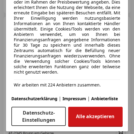
LCT Autohandel GmbH
oder im Rahmen der Preisbewertung angeben. Dies
AT-1210 Wien
Merk
erleichtert Ihnen die Nutzung der Webseite, da eine
erneute Eingabe bei späteren Besuchen entfällt. Mit
Ihrer Einwilligung werden nutzungsbasierte
Ford Kuga
Informationen an von Ihnen kontaktierte Händler
2,5 Duratec PHEV
übermittelt. Einige Cookies/Tools werden von den
ST-Line Aut.
Anbietern verwendet, um von Ihnen bei
Finanzierungsanfragen angegebene Informationen
für 30 Tage zu speichern und innerhalb dieses
Zeitraums automatisch für die Befüllung neuer
Finanzierungsanfragen wiederzuverwenden. Ohne
€ 24 990
die Verwendung solcher Cookies/Tools können
solche erweiterten Funktionen ganz oder teilweise
nicht genutzt werden.
Wir arbeiten mit 224 Anbietern zusammen.
05/2023
59 865 km
Elektro/Benzin
|
|
Datenschutzerklärung
Impressum
Anbieterliste
112 kW (152 PS)
Datenschutz-
Sportfahrwerk, Apple CarPlay, Einparkhilfe Rückfahrkamera, Sportsitze, Sitzheizung, Induktionsladen für Smartphones, Getönte Scheiben, Alarmanlage
Alle akzeptieren
Einstellungen
MVC Gebrauchtwagenzentrum Brunn
AT-2345 Brunn am Gebirge