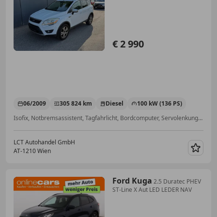
INKL.Ü...
€ 2 990
06/2009
305 824 km
Diesel
100 kW (136 PS)
Isofix, Notbremsassistent, Tagfahrlicht, Bordcomputer, Servolenkung, Lederlenkrad, Sportsitze, ESP
LCT Autohandel GmbH
AT-1210 Wien
Merk
Ford Kuga
2.5 Duratec PHEV
ST-Line X Aut LED LEDER NAV