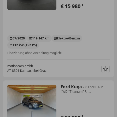
€ 15 980
1
07/2020
119 147 km
Elektro/Benzin
112 kW (152 PS)
Finazierung ohne Anzahlung möglich!
motioncars gmbh
AT-8301 Kainbach bei Graz
Merk
Ford Kuga
2.0 EcoBl. Aut.
4WD "Titanium" R-
KAM*LED*NAVI*Hea
1