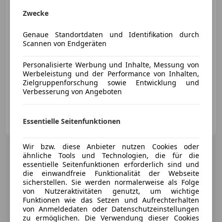
€ 30 990
Zwecke
Genaue Standortdaten und Identifikation durch
Scannen von Endgeräten
Personalisierte Werbung und Inhalte, Messung von
Werbeleistung und der Performance von Inhalten,
Neu
09/2025
4 413 km
Benzin
132 kW (179 PS)
Zielgruppenforschung sowie Entwicklung und
Scheckheftgepflegt
Verbesserung von Angeboten
Autohaus Kamper GmbH
Essentielle Seitenfunktionen
AT-2460 Bruck an der Leitha
Merk
Wir bzw. diese Anbieter nutzen Cookies oder
ähnliche Tools und Technologien, die für die
essentielle Seitenfunktionen erforderlich sind und
die einwandfreie Funktionalität der Webseite
sicherstellen. Sie werden normalerweise als Folge
von Nutzeraktivitäten genutzt, um wichtige
Funktionen wie das Setzen und Aufrechterhalten
von Anmeldedaten oder Datenschutzeinstellungen
zu ermöglichen. Die Verwendung dieser Cookies