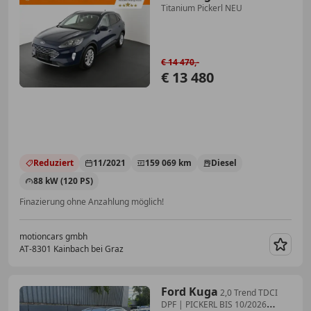
Titanium Pickerl NEU
€ 14 470,-
€ 13 480
Reduziert
11/2021
159 069 km
Diesel
88 kW (120 PS)
Finazierung ohne Anzahlung möglich!
motioncars gmbh
AT-8301 Kainbach bei Graz
Merk
Ford Kuga
2,0 Trend TDCI
DPF | PICKERL BIS 10/2026