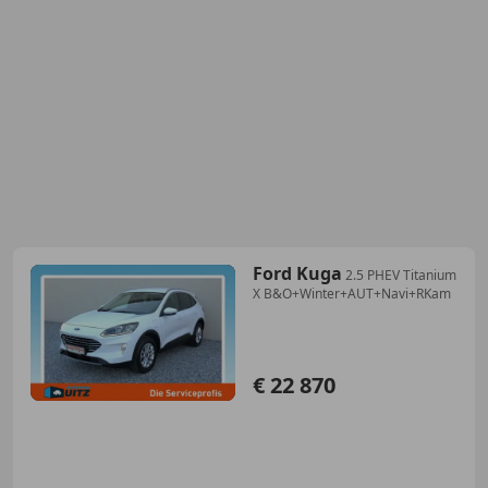
Ford Kuga
2.5 PHEV Titanium
X B&O+Winter+AUT+Navi+RKam
€ 22 870