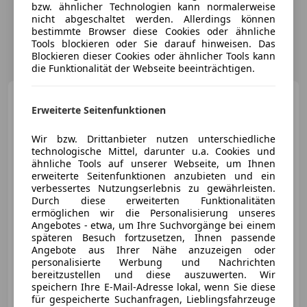
bzw. ähnlicher Technologien kann normalerweise
nicht abgeschaltet werden. Allerdings können
bestimmte Browser diese Cookies oder ähnliche
Tools blockieren oder Sie darauf hinweisen. Das
Blockieren dieser Cookies oder ähnlicher Tools kann
die Funktionalität der Webseite beeinträchtigen.
Ford Kuga
1,5 EcoBoost
Erweiterte Seitenfunktionen
Titanium S 4x4 | PICKERL
06/2027 |
Wir bzw. Drittanbieter nutzen unterschiedliche
technologische Mittel, darunter u.a. Cookies und
ähnliche Tools auf unserer Webseite, um Ihnen
€ 9 880
erweiterte Seitenfunktionen anzubieten und ein
verbessertes Nutzungserlebnis zu gewährleisten.
Durch diese erweiterten Funktionalitäten
ermöglichen wir die Personalisierung unseres
Angebotes - etwa, um Ihre Suchvorgänge bei einem
späteren Besuch fortzusetzen, Ihnen passende
Angebote aus Ihrer Nähe anzuzeigen oder
06/2015
175 233 km
Benzin
134 kW (182 PS)
personalisierte Werbung und Nachrichten
Scheckheftgepflegt, Notbremsassistent, Allrad, Zentralverriegelung, Isofix, Bordcomputer, Xenonscheinwerfer, Alufelgen
bereitzustellen und diese auszuwerten. Wir
speichern Ihre E-Mail-Adresse lokal, wenn Sie diese
für gespeicherte Suchanfragen, Lieblingsfahrzeuge