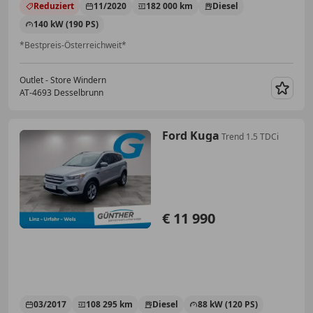
Reduziert
11/2020
182 000 km
Diesel
140 kW (190 PS)
*Bestpreis-Österreichweit*
Outlet - Store Windern
AT-4693 Desselbrunn
Merk
Ford Kuga
Trend 1.5 TDCi
€ 11 990
03/2017
108 295 km
Diesel
88 kW (120 PS)