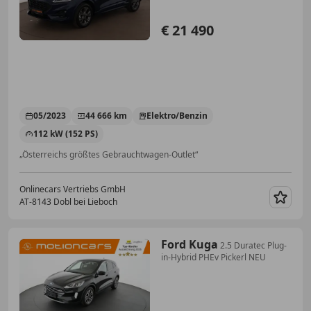
€ 21 490
05/2023
44 666 km
Elektro/Benzin
112 kW (152 PS)
„Österreichs größtes Gebrauchtwagen-Outlet“
Onlinecars Vertriebs GmbH
AT-8143 Dobl bei Lieboch
Merk
Ford Kuga
2.5 Duratec Plug-
in-Hybrid PHEv Pickerl NEU