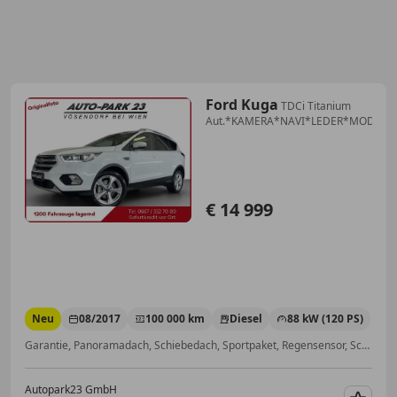
Ford Kuga
TDCi Titanium
Aut.*KAMERA*NAVI*LEDER*MOD201
€ 14 999
Neu
08/2017
100 000 km
Diesel
88 kW (120 PS)
Garantie, Panoramadach, Schiebedach, Sportpaket, Regensensor, Scheckheftgepflegt, Klimaautomatik, Klimaanlage
Autopark23 GmbH