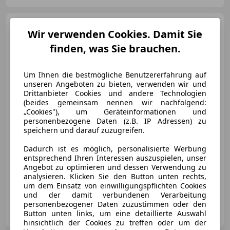
Ford Kuga
5 Duratec Plug-in-
Wir verwenden Cookies. Damit Sie
Hybrid PHEv ST-Line Pickerl NEU
finden, was Sie brauchen.
Um Ihnen die bestmögliche Benutzererfahrung auf
unseren Angeboten zu bieten, verwenden wir und
€ 21 480
1
Drittanbieter Cookies und andere Technologien
(beides gemeinsam nennen wir nachfolgend:
„Cookies"), um Geräteinformationen und
personenbezogene Daten (z.B. IP Adressen) zu
speichern und darauf zuzugreifen.
Dadurch ist es möglich, personalisierte Werbung
03/2023
49 378 km
Elektro/Benzin
entsprechend Ihren Interessen auszuspielen, unser
112 kW (152 PS)
Angebot zu optimieren und dessen Verwendung zu
analysieren. Klicken Sie den Button unten rechts,
Finazierung ohne Anzahlung möglich!
um dem Einsatz von einwilligungspflichten Cookies
und der damit verbundenen Verarbeitung
personenbezogener Daten zuzustimmen oder den
motioncars gmbh
Button unten links, um eine detaillierte Auswahl
AT-8301 Kainbach bei Graz
Merk
hinsichtlich der Cookies zu treffen oder um der