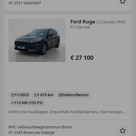
AT-2331 Vösendorf
Merk
Ford Kuga
2,5 Duratec PHEV
ST-Line Aut.
€ 27 100
11/2023
1 675 km
Elektro/Benzin
112 kW (152 PS)
Elektrische Heckklappe, Einparkhilfe Rückfahrkamera, Alarmanlage, Sitzheizung, ABS, Induktionsladen für Smartphones, Getönte Scheiben, Einparkhilfe Sensoren vorne
MVC Gebrauchtwagenzentrum Brunn
AT-2345 Brunn am Gebirge
Merk