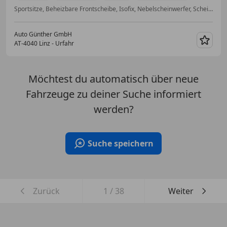
Sportsitze, Beheizbare Frontscheibe, Isofix, Nebelscheinwerfer, Scheinwerferreinigung, Tempomat, Dachreling, Start/Stop-Automatik
Auto Günther GmbH
AT-4040 Linz - Urfahr
Merk
Möchtest du automatisch über neue
Fahrzeuge zu deiner Suche informiert
werden?
Suche speichern
Zurück
1
/
38
Weiter