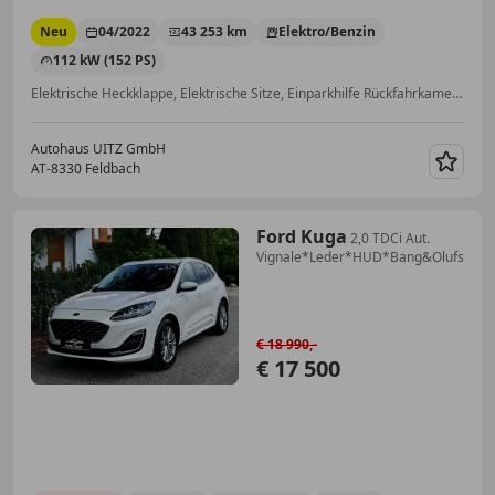
Neu
04/2022
43 253 km
Elektro/Benzin
112 kW (152 PS)
Elektrische Heckklappe, Elektrische Sitze, Einparkhilfe Rückfahrkamera, Sprachsteuerung, Sportsitze, Apple CarPlay, USB, Notrufsystem
Autohaus UITZ GmbH
AT-8330 Feldbach
Merk
Ford Kuga
2,0 TDCi Aut.
Vignale*Leder*HUD*Bang&Olufsen*
€ 18 990,-
€ 17 500