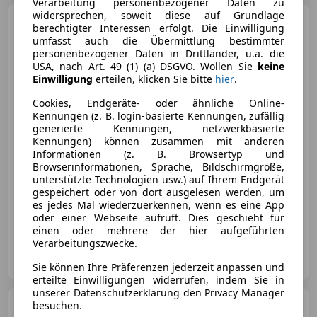
Verarbeitung personenbezogener Daten zu
widersprechen, soweit diese auf Grundlage
Ford Kuga
1.5 EcoBlue
berechtigter Interessen erfolgt. Die Einwilligung
Titanium LED NAVI SITZHZG
umfasst auch die Übermittlung bestimmter
TEMP
personenbezogener Daten in Drittländer, u.a. die
USA, nach Art. 49 (1) (a) DSGVO. Wollen Sie
keine
Einwilligung
erteilen, klicken Sie bitte
hier
.
€ 16 990
Cookies, Endgeräte- oder ähnliche Online-
Kennungen (z. B. login-basierte Kennungen, zufällig
generierte Kennungen, netzwerkbasierte
Kennungen) können zusammen mit anderen
Informationen (z. B. Browsertyp und
Browserinformationen, Sprache, Bildschirmgröße,
unterstützte Technologien usw.) auf Ihrem Endgerät
gespeichert oder von dort ausgelesen werden, um
11/2020
63 839 km
Diesel
88 kW (120 PS)
es jedes Mal wiederzuerkennen, wenn es eine App
Sitzheizung, LED-Scheinwerfer, Einparkhilfe Sensoren vorne, Bordcomputer, Reifendruckkontrollsystem, Regensensor, Lordosenstütze, Alufelgen
oder einer Webseite aufruft. Dies geschieht für
einen oder mehrere der hier aufgeführten
Verarbeitungszwecke.
Onlinecars Vertriebs GmbH ZWNL Wien
AT-1020 Wien
Merk
Sie können Ihre Präferenzen jederzeit anpassen und
erteilte Einwilligungen widerrufen, indem Sie in
unserer Datenschutzerklärung den Privacy Manager
Ford Kuga
besuchen.
Hybrid ST-Line