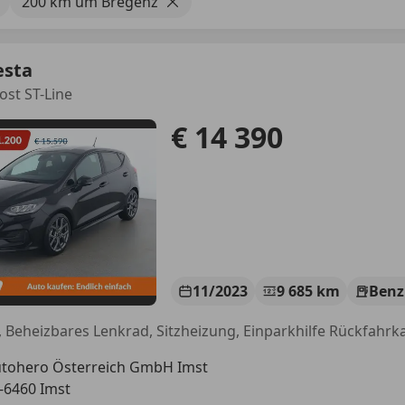
200 km um Bregenz
esta
ost ST-Line
€ 14 390
11/2023
9 685 km
Benz
tohero Österreich GmbH Imst
-6460 Imst