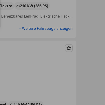
Elektro
210 kW (286 PS)
Anhängerkupplung, Elektrische Sitze, Head-up display, Soundsystem, Beheizbares Lenkrad, Elektrische Heckklappe, Notbremsassistent, Start/Stop-Automatik
+ Weitere Fahrzeuge anzeigen
Merken
esel
110 kW (150 PS)