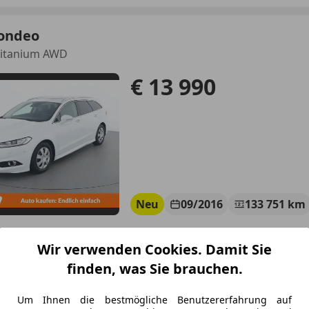
ondeo
Titanium AWD
€ 13 990
Neu
09/2016
133 751 km
Wir verwenden Cookies. Damit Sie
tohero Österreich GmbH Imst
finden, was Sie brauchen.
-6460 Imst
Um Ihnen die bestmögliche Benutzererfahrung auf