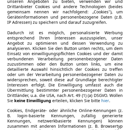
unseren Angeboten zu bieten, verwenden wir und
oSport
Drittanbieter Cookies und andere Technologien (beides
gemeinsam nennen wir nachfolgend: „Cookies"), um
ost Trend
Geräteinformationen und personenbezogene Daten (z.B.
IP Adressen) zu speichern und darauf zuzugreifen.
€ 11 790
Dadurch ist es möglich, personalisierte Werbung
entsprechend Ihren Interessen auszuspielen, unser
Angebot zu optimieren und dessen Verwendung zu
analysieren. Klicken Sie den Button unten rechts, um dem
Einsatz von einwilligungspflichten Cookies und der damit
verbundenen Verarbeitung personenbezogener Daten
zuzustimmen oder den Button unten links, um eine
detaillierte Auswahl hinsichtlich der Cookies zu treffen
oder um der Verarbeitung personenbezogener Daten zu
07/2020
25 227 km
Ben
widersprechen, soweit diese auf Grundlage berechtigter
Interessen erfolgt. Die Einwilligung umfasst auch die
Übermittlung bestimmter personenbezogener Daten in
Drittländer, u.a. die USA, nach Art. 49 (1) (a) DSGVO. Wollen
Sie
keine Einwilligung
erteilen, klicken Sie bitte
hier
.
tohero Österreich GmbH Imst
-6460 Imst
Cookies, Endgeräte- oder ähnliche Online-Kennungen (z.
B. login-basierte Kennungen, zufällig generierte
Kennungen, netzwerkbasierte Kennungen) können
zusammen mit anderen Informationen (z. B. Browsertyp