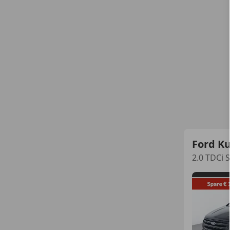
Ford K
2.0 TDCi S