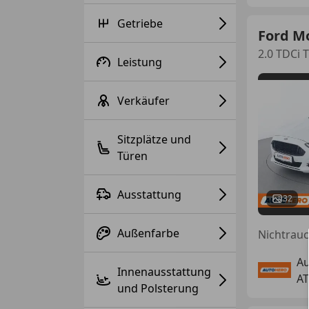
Getriebe
Ford M
2.0 TDCi 
Leistung
Verkäufer
Sitzplätze und
Türen
Ausstattung
32
Außenfarbe
Au
Innenausstattung
AT
und Polsterung