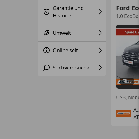
Ford Ec
Garantie und
Historie
1.0 EcoBo
Umwelt
Online seit
Stichwortsuche
25
Au
AT