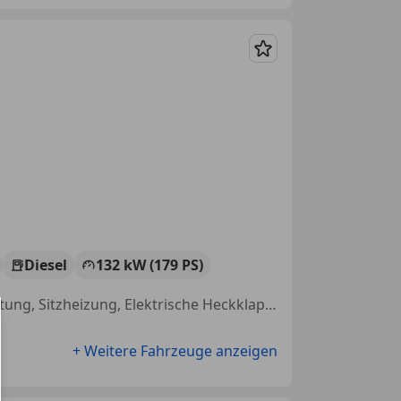
Merken
Diesel
132 kW (179 PS)
Nichtraucherfahrzeug, Elektrische Sitze, Allrad, CD, Freisprecheinrichtung, Sitzheizung, Elektrische Heckklappe, Spurhalteassistent
+ Weitere Fahrzeuge anzeigen