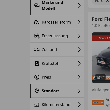
Ford
Marke und
Modell
Ford Fi
Karosserieform
1.0 EcoBo
Erstzulassung
Zustand
Kraftstoff
Preis
27
Standort
Au
Kilometerstand
AT