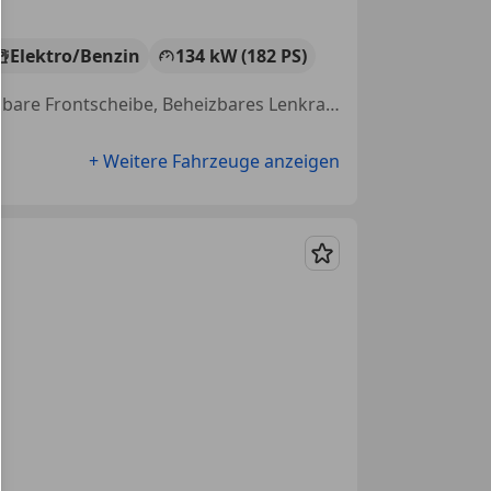
Elektro/Benzin
134 kW (182 PS)
Allrad, Abstandstempomat, Navigationssystem, Soundsystem, Beheizbare Frontscheibe, Beheizbares Lenkrad, Sitzheizung, Fernlichtassistent
+ Weitere Fahrzeuge anzeigen
Merken