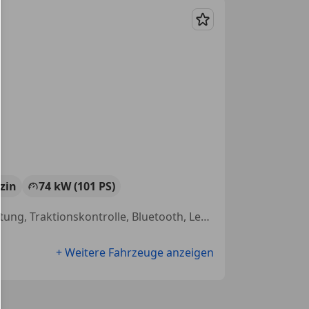
Merken
zin
74 kW (101 PS)
USB, Nebelscheinwerfer, Sitzheizung, Touchscreen, Freisprecheinrichtung, Traktionskontrolle, Bluetooth, Lederlenkrad
+ Weitere Fahrzeuge anzeigen