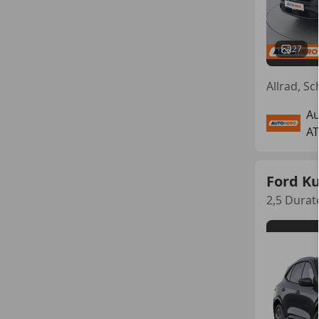
27
Allrad, S
Au
AT
Ford K
2,5 Durat