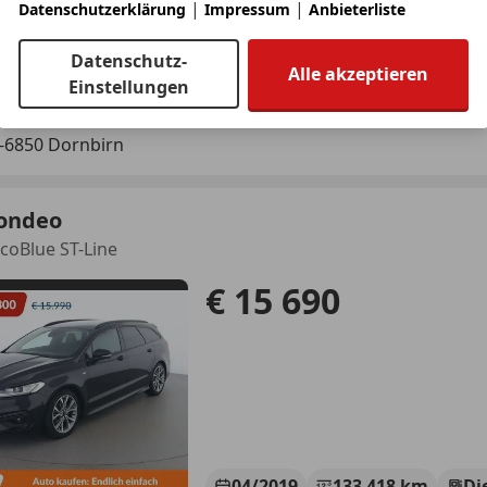
|
|
Datenschutzerklärung
Impressum
Anbieterliste
- (Erstzulassung)
- km
Datenschutz-
Alle akzeptieren
Einstellungen
to Gerster GmbH
-6850 Dornbirn
ondeo
EcoBlue ST-Line
€ 15 690
04/2019
133 418 km
Di