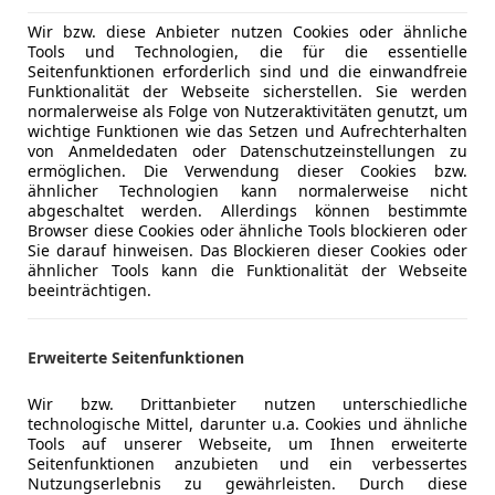
Wir bzw. diese Anbieter nutzen Cookies oder ähnliche
Tools und Technologien, die für die essentielle
Seitenfunktionen erforderlich sind und die einwandfreie
06/2017
72 768 km
Die
Funktionalität der Webseite sicherstellen. Sie werden
normalerweise als Folge von Nutzeraktivitäten genutzt, um
wichtige Funktionen wie das Setzen und Aufrechterhalten
checkheftgepflegt, Sitzheizung, Garantie, ABS, Einparkhilfe
von Anmeldedaten oder Datenschutzeinstellungen zu
ermöglichen. Die Verwendung dieser Cookies bzw.
tohero Österreich GmbH Imst
ähnlicher Technologien kann normalerweise nicht
-6460 Imst
abgeschaltet werden. Allerdings können bestimmte
Browser diese Cookies oder ähnliche Tools blockieren oder
Sie darauf hinweisen. Das Blockieren dieser Cookies oder
ähnlicher Tools kann die Funktionalität der Webseite
uga
beeinträchtigen.
ec FHEV ST-Line Allrad Aut.
€ 35 990
Erweiterte Seitenfunktionen
Wir bzw. Drittanbieter nutzen unterschiedliche
technologische Mittel, darunter u.a. Cookies und ähnliche
Tools auf unserer Webseite, um Ihnen erweiterte
Seitenfunktionen anzubieten und ein verbessertes
Nutzungserlebnis zu gewährleisten. Durch diese