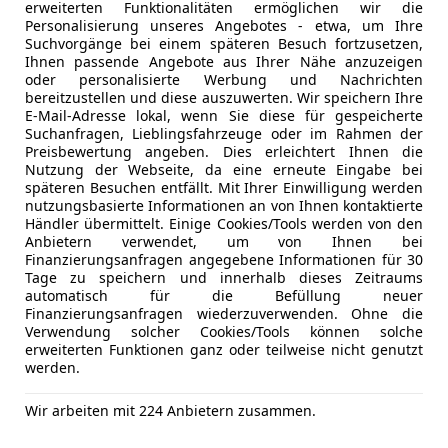
erweiterten Funktionalitäten ermöglichen wir die
Personalisierung unseres Angebotes - etwa, um Ihre
Suchvorgänge bei einem späteren Besuch fortzusetzen,
- (Erstzulassung)
45 km
Ihnen passende Angebote aus Ihrer Nähe anzuzeigen
oder personalisierte Werbung und Nachrichten
bereitzustellen und diese auszuwerten. Wir speichern Ihre
E-Mail-Adresse lokal, wenn Sie diese für gespeicherte
to Gerster GmbH
Suchanfragen, Lieblingsfahrzeuge oder im Rahmen der
Preisbewertung angeben. Dies erleichtert Ihnen die
-6850 Dornbirn
Nutzung der Webseite, da eine erneute Eingabe bei
späteren Besuchen entfällt. Mit Ihrer Einwilligung werden
nutzungsbasierte Informationen an von Ihnen kontaktierte
Händler übermittelt. Einige Cookies/Tools werden von den
pri
Anbietern verwendet, um von Ihnen bei
tended Range Select
Finanzierungsanfragen angegebene Informationen für 30
Tage zu speichern und innerhalb dieses Zeitraums
€ 40 990
automatisch für die Befüllung neuer
Finanzierungsanfragen wiederzuverwenden. Ohne die
Verwendung solcher Cookies/Tools können solche
erweiterten Funktionen ganz oder teilweise nicht genutzt
werden.
Wir arbeiten mit 224 Anbietern zusammen.