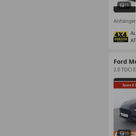
15
Au
AT
Ford M
2.0 TDCi 
33