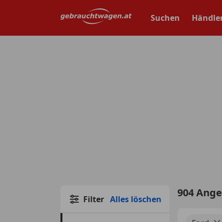
Zum
Hauptinhalt
Suchen
Händle
springen
904 Ang
Filter
Alles löschen