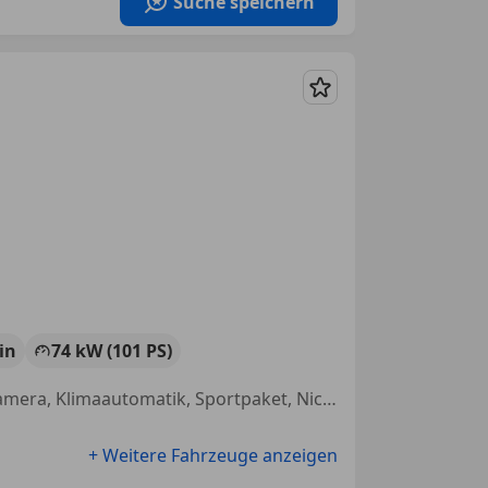
Suche speichern
Merken
in
74 kW (101 PS)
Alufelgen, Beheizbares Lenkrad, Sitzheizung, Einparkhilfe Rückfahrkamera, Klimaautomatik, Sportpaket, Nichtraucherfahrzeug, Sportsitze
+ Weitere Fahrzeuge anzeigen