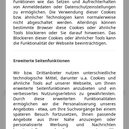
Funktionen wie das Setzen und Aufrechterhalten
von Anmeldedaten oder Datenschutzeinstellungen
zu ermöglichen. Die Verwendung dieser Cookies
bzw. ähnlicher Technologien kann normalerweise
€ 23 490
1
nicht abgeschaltet werden. Allerdings können
bestimmte Browser diese Cookies oder ähnliche
Tools blockieren oder Sie darauf hinweisen. Das
Blockieren dieser Cookies oder ähnlicher Tools kann
die Funktionalität der Webseite beeinträchtigen.
12/2024
6 793 km
Elektro/Benzin
92 kW (125 PS)
Erweiterte Seitenfunktionen
Elektrische Heckklappe, Anhängerkupplung, Einparkhilfe Sensoren vorne, Abstandstempomat, Einparkhilfe Rückfahrkamera, Beifahrerairbag, Beheizbare Frontscheibe, Lordosenstütze
Wir bzw. Drittanbieter nutzen unterschiedliche
technologische Mittel, darunter u.a. Cookies und
Auto Gerster GmbH
ähnliche Tools auf unserer Webseite, um Ihnen
AT-6850 Dornbirn
Merk
erweiterte Seitenfunktionen anzubieten und ein
verbessertes Nutzungserlebnis zu gewährleisten.
Durch diese erweiterten Funktionalitäten
Ford Mustang Mach-E
ermöglichen wir die Personalisierung unseres
Mustang Mach E AWD
Angebotes - etwa, um Ihre Suchvorgänge bei einem
späteren Besuch fortzusetzen, Ihnen passende
Angebote aus Ihrer Nähe anzuzeigen oder
personalisierte Werbung und Nachrichten