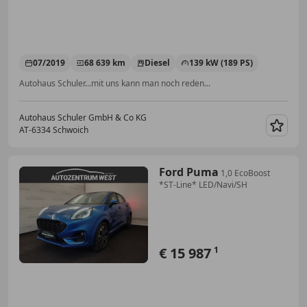
07/2019
68 639 km
Diesel
139 kW (189 PS)
Autohaus Schuler...mit uns kann man noch reden...
Autohaus Schuler GmbH & Co KG
AT-6334 Schwoich
Merk
Ford Puma
1,0 EcoBoost
*ST-Line* LED/Navi/SH
€ 15 987
1