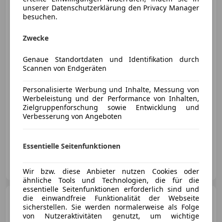
Hybrid Titanium Aut.
unserer Datenschutzerklärung den Privacy Manager
besuchen.
Zwecke
€ 23 990
Genaue Standortdaten und Identifikation durch
Scannen von Endgeräten
Personalisierte Werbung und Inhalte, Messung von
Werbeleistung und der Performance von Inhalten,
- (Erstzulassung)
0 km
Elektro/Benzin
Zielgruppenforschung sowie Entwicklung und
Verbesserung von Angeboten
92 kW (125 PS)
Sitzheizung, Soundsystem, Einparkhilfe Sensoren vorne, Beheizbares Lenkrad, Navigationssystem, Beheizbare Frontscheibe, Kopfairbag, Getönte Scheiben
Essentielle Seitenfunktionen
Auto Gerster GmbH
AT-6850 Dornbirn
Merk
Wir bzw. diese Anbieter nutzen Cookies oder
ähnliche Tools und Technologien, die für die
essentielle Seitenfunktionen erforderlich sind und
Ford Puma
die einwandfreie Funktionalität der Webseite
1,0 EcoBoost
sicherstellen. Sie werden normalerweise als Folge
Hybrid ST-Line
von Nutzeraktivitäten genutzt, um wichtige