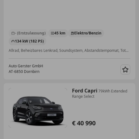
- (Erstzulassung)
45 km
Elektro/Benzin
134 kW (182 PS)
Allrad, Beheizbares Lenkrad, Soundsystem, Abstandstempomat, Totwinkel-Assistent, Navigationssystem, Beheizbare Frontscheibe, Induktionsladen für Smartphones
Auto Gerster GmbH
AT-6850 Dornbirn
Merk
Ford Capri
79kWh Extended
Range Select
€ 40 990