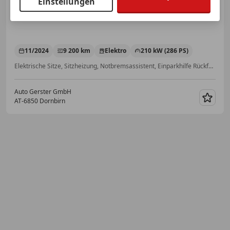
Einstellungen
11/2024
9 200 km
Elektro
210 kW (286 PS)
Elektrische Sitze, Sitzheizung, Notbremsassistent, Einparkhilfe Rückfahrkamera, CD, Beifahrerairbag, Schlüssellose Zentralverriegelung, Touchscreen
Auto Gerster GmbH
AT-6850 Dornbirn
Merk