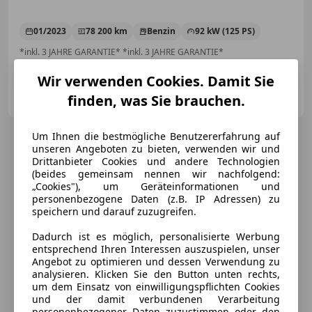
01/2023
78 200 km
Benzin
92 kW (125 PS)
*inkl. 3 JAHRE GARANTIE* *inkl. 3 JAHRE GARANTIE*
Wir verwenden Cookies. Damit Sie
Autozentrum West
finden, was Sie brauchen.
AT-6410 Telfs
Merk
Um Ihnen die bestmögliche Benutzererfahrung auf
unseren Angeboten zu bieten, verwenden wir und
Drittanbieter Cookies und andere Technologien
(beides gemeinsam nennen wir nachfolgend:
„Cookies"), um Geräteinformationen und
personenbezogene Daten (z.B. IP Adressen) zu
speichern und darauf zuzugreifen.
Dadurch ist es möglich, personalisierte Werbung
entsprechend Ihren Interessen auszuspielen, unser
Angebot zu optimieren und dessen Verwendung zu
analysieren. Klicken Sie den Button unten rechts,
um dem Einsatz von einwilligungspflichten Cookies
und der damit verbundenen Verarbeitung
personenbezogener Daten zuzustimmen oder den