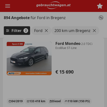
Zum
Hauptinhalt
springen
894 Angebote
für Ford in Bregenz
Filter
Ford
200 km um Bregenz
2
Ford Mondeo
2.0 TDCi
EcoBlue ST-Line
€ 15 690
04/2019
133 418 km
Diesel
110 kW (150 PS)