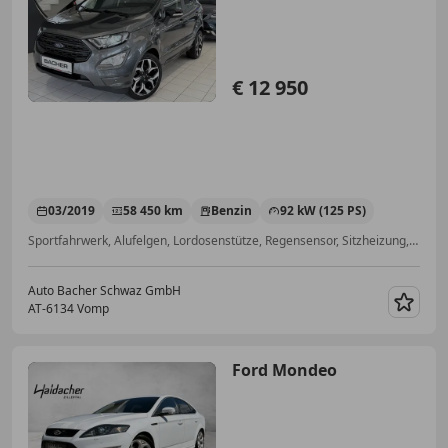
€ 12 950
03/2019
58 450 km
Benzin
92 kW (125 PS)
Sportfahrwerk, Alufelgen, Lordosenstütze, Regensensor, Sitzheizung, Xenonscheinwerfer, Dachreling, Bordcomputer
Auto Bacher Schwaz GmbH
AT-6134 Vomp
Merk
Ford Mondeo