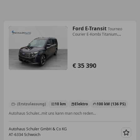
Ford E-Transit
Tourneo
Courier E-Kombi Titanium
43.5KWH 136PS
€ 35 390
- (Erstzulassung)
10 km
Elektro
100 kW (136 PS)
Autohaus Schuler...mit uns kann man noch reden...
Autohaus Schuler GmbH & Co KG
AT-6334 Schwoich
Merk