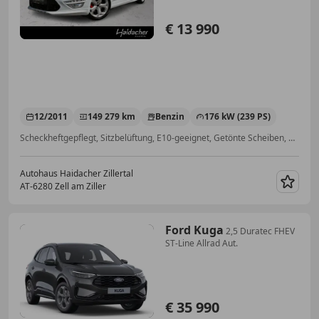
€ 13 990
12/2011
149 279 km
Benzin
176 kW (239 PS)
Scheckheftgepflegt, Sitzbelüftung, E10-geeignet, Getönte Scheiben, Einparkhilfe Sensoren vorne, Nebelscheinwerfer, Navigationssystem, Lordosenstütze
Autohaus Haidacher Zillertal
AT-6280 Zell am Ziller
Merk
Ford Kuga
2,5 Duratec FHEV
ST-Line Allrad Aut.
€ 35 990