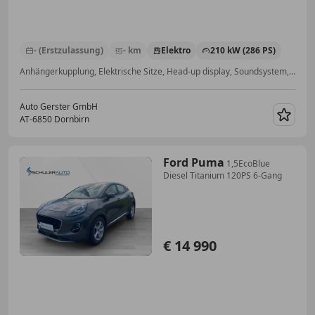
- (Erstzulassung)
- km
Elektro
210 kW (286 PS)
Anhängerkupplung, Elektrische Sitze, Head-up display, Soundsystem, Beheizbares Lenkrad, Elektrische Heckklappe, Notbremsassistent, Start/Stop-Automatik
Auto Gerster GmbH
AT-6850 Dornbirn
Merk
Ford Puma
1,5EcoBlue
Diesel Titanium 120PS 6-Gang
€ 14 990