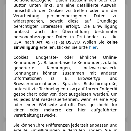
Button unten links, um eine detaillierte Auswahl
hinsichtlich der Cookies zu treffen oder um der
Ford Focus
1.5 EcoBlue
Verarbeitung personenbezogener Daten zu
Cool&Connect..LED/NAVI/Kamera
widersprechen, soweit diese auf Grundlage
berechtigter Interessen erfolgt. Die Einwilligung
umfasst auch die Übermittlung bestimmter
personenbezogener Daten in Drittländer, u.a. die
USA, nach Art. 49 (1) (a) DSGVO. Wollen Sie
keine
€ 16 987
1
Einwilligung
erteilen, klicken Sie bitte
hier
.
Cookies, Endgeräte- oder ähnliche Online-
Kennungen (z. B. login-basierte Kennungen, zufällig
generierte Kennungen, netzwerkbasierte
Kennungen) können zusammen mit anderen
Informationen (z. B. Browsertyp und
10/2022
99 900 km
Diesel
88 kW (120 PS)
Browserinformationen, Sprache, Bildschirmgröße,
unterstützte Technologien usw.) auf Ihrem Endgerät
*inkl. 3 JAHRE GARANTIE* *inkl. 3 JAHRE GARANTIE*
gespeichert oder von dort ausgelesen werden, um
es jedes Mal wiederzuerkennen, wenn es eine App
oder einer Webseite aufruft. Dies geschieht für
Autozentrum West
einen oder mehrere der hier aufgeführten
AT-6410 Telfs
Merk
Verarbeitungszwecke.
Sie können Ihre Präferenzen jederzeit anpassen und
Ford Puma
1,0 EcoBoost
erteilte Einwilligungen widerrufen, indem Sie in