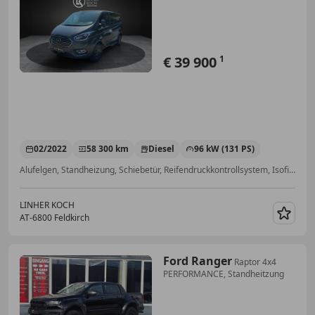
Titanium
€ 39 900
1
02/2022
58 300 km
Diesel
96 kW (131 PS)
Alufelgen, Standheizung, Schiebetür, Reifendruckkontrollsystem, Isofix, Anhängerkupplung, Beheizbare Frontscheibe, Scheckheftgepflegt
LINHER KOCH
AT-6800 Feldkirch
Merk
Ford Ranger
Raptor 4x4
PERFORMANCE, Standheitzung