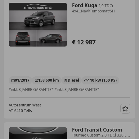
Ford Kuga
2,0 TDCi
4x4...Navi/Tempomat/SH
€ 12 987
01/2017
158 600 km
Diesel
110 kW (150 PS)
*inkl. 3 JAHRE GARANTIE* *inkl. 3 JAHRE GARANTIE*
Autozentrum West
AT-6410 Telfs
Merk
Ford Transit Custom
Tourneo Custom 2.0 TDCi 320 L1