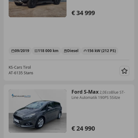
€ 34 999
09/2019
118 000 km
Diesel
156 kW (212 PS)
KS-Cars Tirol
AT-6135 Stans
Merk
Ford S-Max
2,0EcoBlue ST-
Line Automatik 190PS 5Sitze
€ 24 990