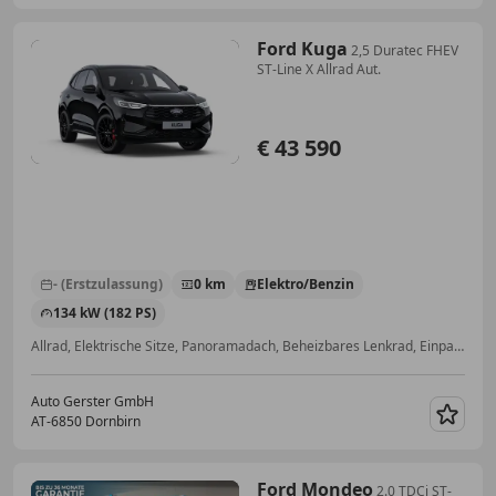
Ford Kuga
2,5 Duratec FHEV
ST-Line X Allrad Aut.
€ 43 590
- (Erstzulassung)
0 km
Elektro/Benzin
134 kW (182 PS)
Allrad, Elektrische Sitze, Panoramadach, Beheizbares Lenkrad, Einparkhilfe selbstlenkendes System, Soundsystem, Anhängerkupplung, Kurvenlicht
Auto Gerster GmbH
AT-6850 Dornbirn
Merk
Ford Mondeo
2.0 TDCi ST-