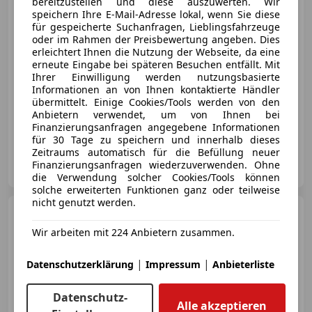
bereitzustellen und diese auszuwerten. Wir
€ 37 941
1
speichern Ihre E-Mail-Adresse lokal, wenn Sie diese
für gespeicherte Suchanfragen, Lieblingsfahrzeuge
oder im Rahmen der Preisbewertung angeben. Dies
erleichtert Ihnen die Nutzung der Webseite, da eine
erneute Eingabe bei späteren Besuchen entfällt. Mit
Ihrer Einwilligung werden nutzungsbasierte
Informationen an von Ihnen kontaktierte Händler
08/2021
66 000 km
Elektro
273 kW (371 PS)
übermittelt. Einige Cookies/Tools werden von den
Anbietern verwendet, um von Ihnen bei
Beifahrerairbag, Isofix, Beheizbares Lenkrad, Einparkhilfe Rückfahrkamera, Touchscreen, Getönte Scheiben, Reifendruckkontrollsystem, Sprachsteuerung
Finanzierungsanfragen angegebene Informationen
für 30 Tage zu speichern und innerhalb dieses
Zeitraums automatisch für die Befüllung neuer
Auto Gerster GmbH
Finanzierungsanfragen wiederzuverwenden. Ohne
AT-6850 Dornbirn
Merk
die Verwendung solcher Cookies/Tools können
solche erweiterten Funktionen ganz oder teilweise
nicht genutzt werden.
Ford Capri
Elektro Extended
Range
Wir arbeiten mit 224 Anbietern zusammen.
|
|
Datenschutzerklärung
Impressum
Anbieterliste
€ 42 990
1
Datenschutz-
Alle akzeptieren