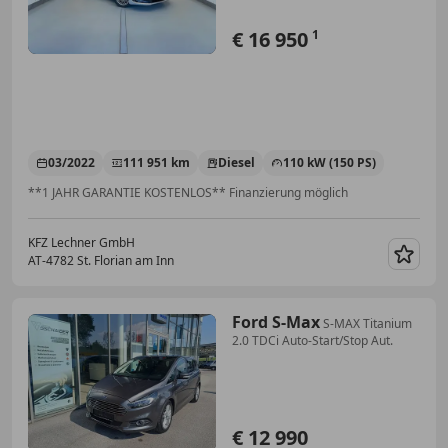
€ 16 950
1
03/2022
111 951 km
Diesel
110 kW (150 PS)
**1 JAHR GARANTIE KOSTENLOS** Finanzierung möglich
KFZ Lechner GmbH
AT-4782 St. Florian am Inn
Merk
Ford S-Max
S-MAX Titanium
2.0 TDCi Auto-Start/Stop Aut.
€ 12 990