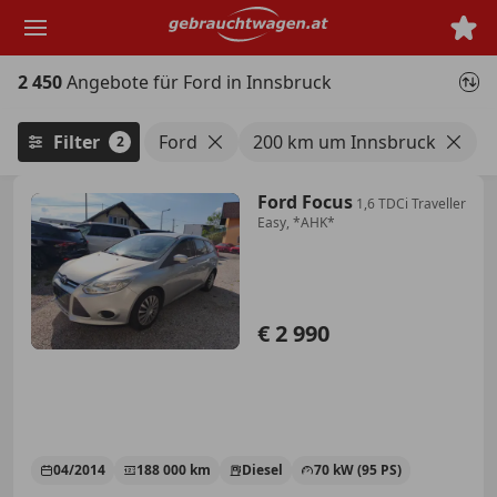
Zum
Hauptinhalt
springen
2 450
Angebote für Ford in Innsbruck
Filter
Ford
200 km um Innsbruck
2
Ford Focus
1,6 TDCi Traveller
Easy, *AHK*
€ 2 990
04/2014
188 000 km
Diesel
70 kW (95 PS)