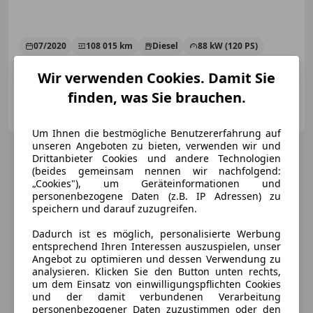
07/2020
108 015 km
Diesel
88 kW (120 PS)
**1 JAHR GARANTIE KOSTENLOS** Finanzierung möglich
Wir verwenden Cookies. Damit Sie
finden, was Sie brauchen.
KFZ Lechner GmbH
AT-4782 St. Florian am Inn
Merk
Um Ihnen die bestmögliche Benutzererfahrung auf
unseren Angeboten zu bieten, verwenden wir und
Drittanbieter Cookies und andere Technologien
(beides gemeinsam nennen wir nachfolgend:
„Cookies"), um Geräteinformationen und
personenbezogene Daten (z.B. IP Adressen) zu
speichern und darauf zuzugreifen.
Dadurch ist es möglich, personalisierte Werbung
entsprechend Ihren Interessen auszuspielen, unser
Angebot zu optimieren und dessen Verwendung zu
analysieren. Klicken Sie den Button unten rechts,
um dem Einsatz von einwilligungspflichten Cookies
und der damit verbundenen Verarbeitung
personenbezogener Daten zuzustimmen oder den