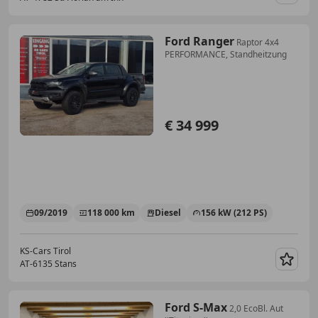
Merk
Ford Ranger
Raptor 4x4
PERFORMANCE, Standheitzung
€ 34 999
09/2019
118 000 km
Diesel
156 kW (212 PS)
KS-Cars Tirol
AT-6135 Stans
Merk
Ford S-Max
2,0 EcoBl. Aut