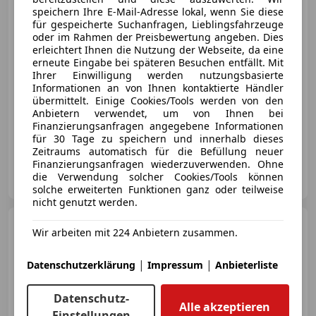
speichern Ihre E-Mail-Adresse lokal, wenn Sie diese
€ 22 990
für gespeicherte Suchanfragen, Lieblingsfahrzeuge
oder im Rahmen der Preisbewertung angeben. Dies
erleichtert Ihnen die Nutzung der Webseite, da eine
erneute Eingabe bei späteren Besuchen entfällt. Mit
Ihrer Einwilligung werden nutzungsbasierte
Informationen an von Ihnen kontaktierte Händler
übermittelt. Einige Cookies/Tools werden von den
05/2013
87 400 km
Diesel
92 kW (125 PS)
Anbietern verwendet, um von Ihnen bei
Finanzierungsanfragen angegebene Informationen
Schiebetür, Scheckheftgepflegt, Standheizung, Beifahrerairbag, Start/Stop-Automatik, Einparkhilfe Sensoren vorne, Klimaanlage, Tempomat
für 30 Tage zu speichern und innerhalb dieses
Zeitraums automatisch für die Befüllung neuer
Finanzierungsanfragen wiederzuverwenden. Ohne
RT-Automobile GmbH
die Verwendung solcher Cookies/Tools können
AT-4664 Oberweis
Merk
solche erweiterten Funktionen ganz oder teilweise
nicht genutzt werden.
Ford S-Max
2,0 EcoBlue Aut.
Wir arbeiten mit 224 Anbietern zusammen.
''LED*SITZH*NAVI*R-KAM''
|
|
Datenschutzerklärung
Impressum
Anbieterliste
Datenschutz-
€ 18 950
Alle akzeptieren
1
Einstellungen