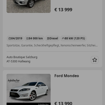
€ 13 999
04/2019
84 000 km
Diesel
88 kW (120 PS)
Sportsitze, Garantie, Scheckheftgepflegt, Xenonscheinwerfer, Sitzheizung, Tempomat, Regensensor, ABS
Auto Boutique Salzburg
AT-5300 Hallwang
Merk
Ford Mondeo
€ 13 990