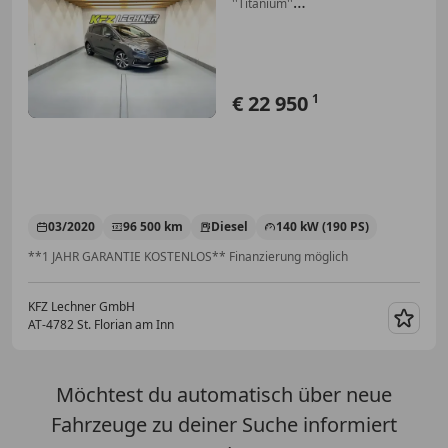
''Titanium''
LED*NAVI*LEDER*ACC
€ 22 950
1
03/2020
96 500 km
Diesel
140 kW (190 PS)
**1 JAHR GARANTIE KOSTENLOS** Finanzierung möglich
KFZ Lechner GmbH
AT-4782 St. Florian am Inn
Merk
Möchtest du automatisch über neue
Fahrzeuge zu deiner Suche informiert