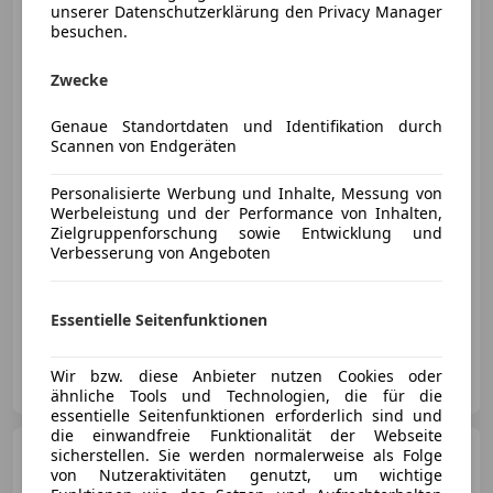
Ford Galaxy
unserer Datenschutzerklärung den Privacy Manager
2,0 TDCi
besuchen.
Titanium AWD ALLRAD*7
SITZER*LED*NAVI*
Zwecke
Genaue Standortdaten und Identifikation durch
€ 15 890
Scannen von Endgeräten
Personalisierte Werbung und Inhalte, Messung von
Werbeleistung und der Performance von Inhalten,
Zielgruppenforschung sowie Entwicklung und
Verbesserung von Angeboten
09/2015
162 000 km
Diesel
110 kW (150 PS)
AKTIONSZINSSATZ ab 5,99%FIX! AKTIONSWOCHE! BESTPREIS!
Essentielle Seitenfunktionen
LuCars GmbH
Wir bzw. diese Anbieter nutzen Cookies oder
AT-5020 Salzburg
Merk
ähnliche Tools und Technologien, die für die
essentielle Seitenfunktionen erforderlich sind und
die einwandfreie Funktionalität der Webseite
Ford Focus
sicherstellen. Sie werden normalerweise als Folge
Turnier 1.5 EcoBl.
von Nutzeraktivitäten genutzt, um wichtige
"SITZH*R-
KAM*NAVI*LED*TEMP"