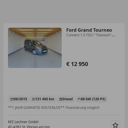
Ford Grand Tourneo
Connect 1.5 TDCi "Titanium"
AHK*PANO*SITZH*TEMP
€ 12 950
09/2015
131 400 km
Diesel
88 kW (120 PS)
**1 JAHR GARANTIE KOSTENLOS** Finanzierung möglich
KFZ Lechner GmbH
AT-4782 St. Florian am Inn