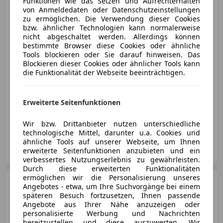
Funktionen wie das Setzen und Aufrechterhalten
von Anmeldedaten oder Datenschutzeinstellungen
zu ermöglichen. Die Verwendung dieser Cookies
bzw. ähnlicher Technologien kann normalerweise
nicht abgeschaltet werden. Allerdings können
€ 16 950
1
bestimmte Browser diese Cookies oder ähnliche
Tools blockieren oder Sie darauf hinweisen. Das
Blockieren dieser Cookies oder ähnlicher Tools kann
die Funktionalität der Webseite beeinträchtigen.
Erweiterte Seitenfunktionen
03/2022
37 875 km
Diesel
88 kW (120 PS)
**1 JAHR GARANTIE KOSTENLOS** Finanzierung möglich
Wir bzw. Drittanbieter nutzen unterschiedliche
technologische Mittel, darunter u.a. Cookies und
ähnliche Tools auf unserer Webseite, um Ihnen
KFZ Lechner GmbH
erweiterte Seitenfunktionen anzubieten und ein
AT-4782 St. Florian am Inn
Merk
verbessertes Nutzungserlebnis zu gewährleisten.
Durch diese erweiterten Funktionalitäten
ermöglichen wir die Personalisierung unseres
Ford Transit Custom
L1
Angebotes - etwa, um Ihre Suchvorgänge bei einem
''Campingausbau''
späteren Besuch fortzusetzen, Ihnen passende
Angebote aus Ihrer Nähe anzuzeigen oder
personalisierte Werbung und Nachrichten
bereitzustellen und diese auszuwerten. Wir