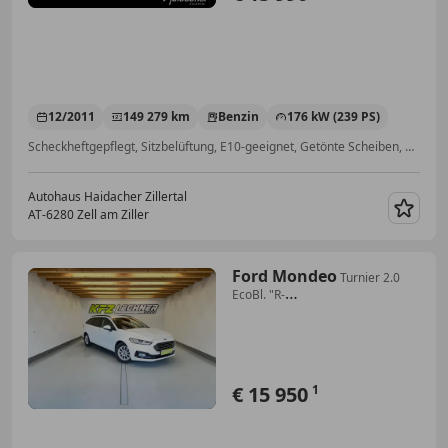
12/2011
149 279 km
Benzin
176 kW (239 PS)
Scheckheftgepflegt, Sitzbelüftung, E10-geeignet, Getönte Scheiben, Einparkhilfe Sensoren vorne, Nebelscheinwerfer, Navigationssystem, Lordosenstütze
Autohaus Haidacher Zillertal
AT-6280 Zell am Ziller
Merk
Ford Mondeo
Turnier 2.0
EcoBl. "R-
KAM*LED*NAVI*SITZH"
€ 15 950
1