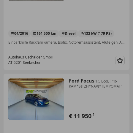
04/2016
161 500 km
Diesel
132 kW (179 PS)
Einparkhilfe Rückfahrkamera, Isofix, Notbremsassistent, Alufelgen, ABS, Beheizbare Frontscheibe, Fahrerairbag, Regensensor
Autohaus Gschaider GmbH
AT-5201 Seekirchen
Merk
Ford Focus
1.5 EcoBl. "R-
KAM*SITZH*NAVI*TEMPOMAT"
€ 11 950
1