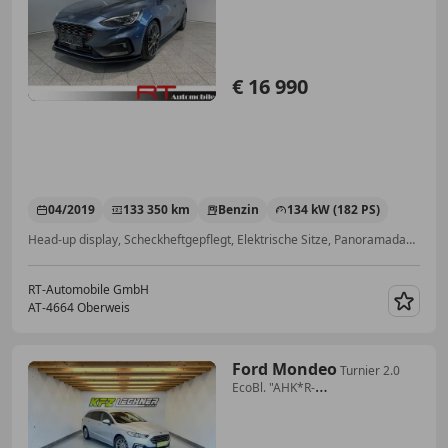
€ 16 990
04/2019
133 350 km
Benzin
134 kW (182 PS)
Head-up display, Scheckheftgepflegt, Elektrische Sitze, Panoramadach, Beheizbares Lenkrad, Soundsystem, Sitzheizung, Schaltwippen
RT-Automobile GmbH
AT-4664 Oberweis
Merk
Ford Mondeo
Turnier 2.0
EcoBl. "AHK*R-
KAM*DAB*SITZH*NAVI"