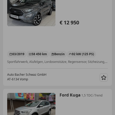
€ 12 950
03/2019
58 450 km
Benzin
92 kW (125 PS)
Sportfahrwerk, Alufelgen, Lordosenstütze, Regensensor, Sitzheizung, Xenonscheinwerfer, Dachreling, Bordcomputer
Auto Bacher Schwaz GmbH
AT-6134 Vomp
Merk
Ford Kuga
1,5 TDCi Trend