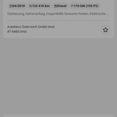
04/2019
133 418 km
Diesel
110 kW (150 PS)
Sitzheizung, Fahrerairbag, Einparkhilfe Sensoren hinten, Elektrische Sitze, Bluetooth, Einparkhilfe Rückfahrkamera, Sportpaket, Nichtraucherfahrzeug
Autohero Österreich GmbH Imst
AT-6460 Imst
Merk