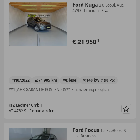
Ford Kuga
2.0 EcoBl. Aut.
4WD "Titanium" R-
KAM*LED*NAVI*Hea
€ 21 950
1
10/2022
71 985 km
Diesel
140 kW (190 PS)
**1 JAHR GARANTIE KOSTENLOS** Finanzierung möglich
KFZ Lechner GmbH
AT-4782 St. Florian am Inn
Merk
Ford Focus
1.5 EcoBoost ST-
Line Business