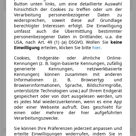
Button unten links, um eine detaillierte Auswahl
hinsichtlich der Cookies zu treffen oder um der
Verarbeitung personenbezogener Daten zu
Ford Fiesta
Trend
widersprechen, soweit diese auf Grundlage
berechtigter Interessen erfolgt. Die Einwilligung
umfasst auch die Übermittlung bestimmter
personenbezogener Daten in Drittländer, u.a. die
USA, nach Art. 49 (1) (a) DSGVO. Wollen Sie
keine
Einwilligung
erteilen, klicken Sie bitte
hier
.
€ 3 900
Cookies, Endgeräte- oder ähnliche Online-
Kennungen (z. B. login-basierte Kennungen, zufällig
generierte Kennungen, netzwerkbasierte
Kennungen) können zusammen mit anderen
Informationen (z. B. Browsertyp und
Browserinformationen, Sprache, Bildschirmgröße,
unterstützte Technologien usw.) auf Ihrem Endgerät
03/2011
165 000 km
Benzin
60 kW (82 PS)
gespeichert oder von dort ausgelesen werden, um
Scheckheftgepflegt, Nichtraucherfahrzeug, ESP, Beifahrerairbag, Seitenairbag, Elektrische Seitenspiegel, Zentralverriegelung, Bluetooth
es jedes Mal wiederzuerkennen, wenn es eine App
oder einer Webseite aufruft. Dies geschieht für
einen oder mehrere der hier aufgeführten
KFZ Technik Hipf GmbH
Verarbeitungszwecke.
AT-5110 Oberndorf bei Salzburg
Merk
Sie können Ihre Präferenzen jederzeit anpassen und
erteilte Einwilligungen widerrufen, indem Sie in