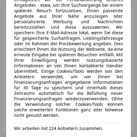
Angebotes - etwa, um Ihre Suchvorgänge bei einem
späteren Besuch fortzusetzen, Ihnen passende
Ford Kuga
2.5 Duratec PHEV
Angebote aus Ihrer Nähe anzuzeigen oder
ST-Line X Aut LED RADAR
personalisierte Werbung und Nachrichten
bereitzustellen und diese auszuwerten. Wir
speichern Ihre E-Mail-Adresse lokal, wenn Sie diese
für gespeicherte Suchanfragen, Lieblingsfahrzeuge
oder im Rahmen der Preisbewertung angeben. Dies
€ 20 990
erleichtert Ihnen die Nutzung der Webseite, da eine
erneute Eingabe bei späteren Besuchen entfällt. Mit
Ihrer Einwilligung werden nutzungsbasierte
Informationen an von Ihnen kontaktierte Händler
übermittelt. Einige Cookies/Tools werden von den
Anbietern verwendet, um von Ihnen bei
Finanzierungsanfragen angegebene Informationen
für 30 Tage zu speichern und innerhalb dieses
12/2022
74 298 km
Elektro/Benzin
Zeitraums automatisch für die Befüllung neuer
112 kW (152 PS)
Finanzierungsanfragen wiederzuverwenden. Ohne
die Verwendung solcher Cookies/Tools können
Elektrische Heckklappe, Sportfahrwerk, Sitzheizung, Beheizbares Lenkrad, Sportsitze, Sportpaket, Abstandstempomat, Beifahrerairbag
solche erweiterten Funktionen ganz oder teilweise
nicht genutzt werden.
Onlinecars Vetriebs GmbH ZWNL Lind ob Velden
AT-9220 Lind ob Velden
Merk
Wir arbeiten mit 224 Anbietern zusammen.