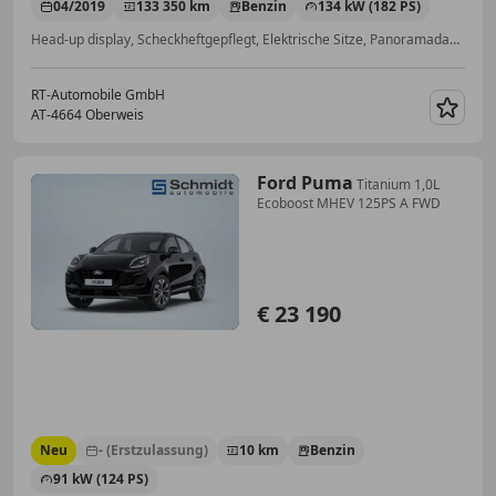
04/2019
133 350 km
Benzin
134 kW (182 PS)
Head-up display, Scheckheftgepflegt, Elektrische Sitze, Panoramadach, Beheizbares Lenkrad, Soundsystem, Sitzheizung, Schaltwippen
RT-Automobile GmbH
AT-4664 Oberweis
Merk
Ford Puma
Titanium 1,0L
Ecoboost MHEV 125PS A FWD
€ 23 190
Neu
- (Erstzulassung)
10 km
Benzin
91 kW (124 PS)