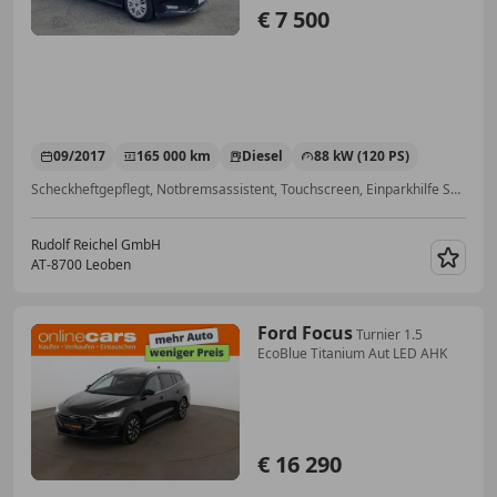
€ 7 500
09/2017
165 000 km
Diesel
88 kW (120 PS)
Scheckheftgepflegt, Notbremsassistent, Touchscreen, Einparkhilfe Sensoren vorne, Einparkhilfe Sensoren hinten, 2-Zonen-Klimaautomatik, Multifunktionslenkrad, Navigationssystem
Rudolf Reichel GmbH
AT-8700 Leoben
Merk
Ford Focus
Turnier 1.5
EcoBlue Titanium Aut LED AHK
€ 16 290