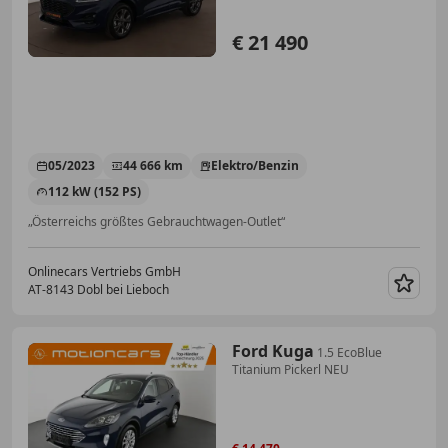
€ 21 490
05/2023
44 666 km
Elektro/Benzin
112 kW (152 PS)
„Österreichs größtes Gebrauchtwagen-Outlet“
Onlinecars Vertriebs GmbH
AT-8143 Dobl bei Lieboch
Merk
Ford Kuga
1.5 EcoBlue
Titanium Pickerl NEU