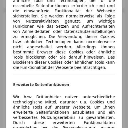
ähnliche Tools und Technologien, die für die
AT-2752 Wöllersdorf
Merk
essentielle Seitenfunktionen erforderlich sind und
die einwandfreie Funktionalität der Webseite
sicherstellen. Sie werden normalerweise als Folge
Ford Kuga
2.5 Duratec Plug-
von Nutzeraktivitäten genutzt, um wichtige
in-Hybrid PHEv Pickerl NEU
Funktionen wie das Setzen und Aufrechterhalten
von Anmeldedaten oder Datenschutzeinstellungen
zu ermöglichen. Die Verwendung dieser Cookies
bzw. ähnlicher Technologien kann normalerweise
nicht abgeschaltet werden. Allerdings können
€ 15 980
bestimmte Browser diese Cookies oder ähnliche
1
Tools blockieren oder Sie darauf hinweisen. Das
Blockieren dieser Cookies oder ähnlicher Tools kann
die Funktionalität der Webseite beeinträchtigen.
Erweiterte Seitenfunktionen
07/2020
119 147 km
Elektro/Benzin
112 kW (152 PS)
Wir bzw. Drittanbieter nutzen unterschiedliche
technologische Mittel, darunter u.a. Cookies und
Finazierung ohne Anzahlung möglich!
ähnliche Tools auf unserer Webseite, um Ihnen
erweiterte Seitenfunktionen anzubieten und ein
verbessertes Nutzungserlebnis zu gewährleisten.
motioncars gmbh
Durch diese erweiterten Funktionalitäten
AT-8301 Kainbach bei Graz
Merk
ermöglichen wir die Personalisierung unseres