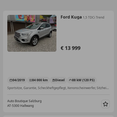
Ford Kuga
1,5 TDCi Trend
€ 13 999
04/2019
84 000 km
Diesel
88 kW (120 PS)
Sportsitze, Garantie, Scheckheftgepflegt, Xenonscheinwerfer, Sitzheizung, Tempomat, Regensensor, ABS
Auto Boutique Salzburg
AT-5300 Hallwang
Merk