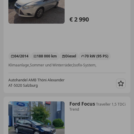
€ 2 990
04/2014
188 000 km
Diesel
70 kW (95 PS)
Klimaanlage,Sommer und Winterräder,Isofix-System,
Autohandel AMB Thöni Alexander
AT-5020 Salzburg
Merk
Ford Focus
Traveller 1,5 TDCi
Trend