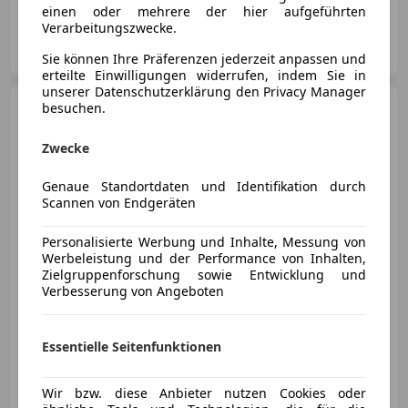
einen oder mehrere der hier aufgeführten
Verarbeitungszwecke.
motioncars gmbh
AT-8301 Kainbach bei Graz
Merk
Sie können Ihre Präferenzen jederzeit anpassen und
erteilte Einwilligungen widerrufen, indem Sie in
unserer Datenschutzerklärung den Privacy Manager
Ford Transit Custom
besuchen.
Kasten 2,0 TDCi L1H1 310 Sport
Aut. *Netto 20.7...
Zwecke
Genaue Standortdaten und Identifikation durch
Scannen von Endgeräten
€ 24 900
1
Personalisierte Werbung und Inhalte, Messung von
Werbeleistung und der Performance von Inhalten,
Zielgruppenforschung sowie Entwicklung und
Verbesserung von Angeboten
03/2020
108 378 km
Diesel
137 kW (186 PS)
Essentielle Seitenfunktionen
Ihr Partner für Transporter bis 3,5 Tonnen
Wir bzw. diese Anbieter nutzen Cookies oder
Auto-Center Rauscher OG