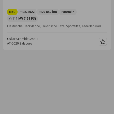
Neu
08/2022
29 882 km
Benzin
111 kW (151 PS)
Elektrische Heckklappe, Elektrische Sitze, Sportsitze, Lederlenkrad, Tempomat, Alufelgen, Einparkhilfe Rückfahrkamera, Notrufsystem
Oskar Schmidt GmbH
AT-5020 Salzburg
Merk