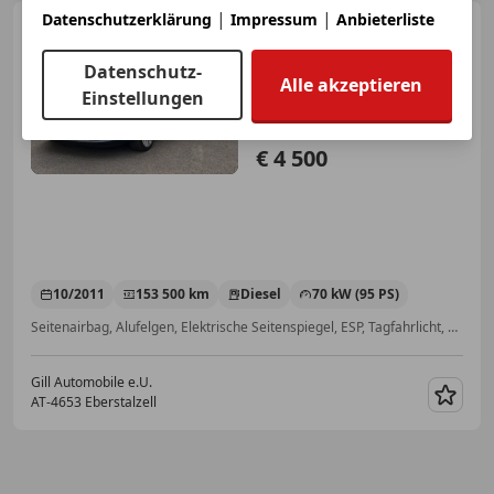
|
|
Datenschutzerklärung
Impressum
Anbieterliste
Ford Fiesta
Titanium 1.6
TDCi
Datenschutz-
Alle akzeptieren
Einstellungen
€ 4 500
10/2011
153 500 km
Diesel
70 kW (95 PS)
Seitenairbag, Alufelgen, Elektrische Seitenspiegel, ESP, Tagfahrlicht, Spoiler, Isofix, ABS
Gill Automobile e.U.
AT-4653 Eberstalzell
Merk