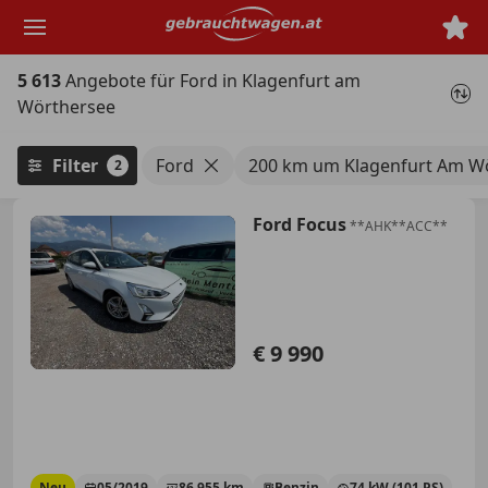
Zum
Hauptinhalt
springen
5 613
Angebote für Ford in Klagenfurt am
Wörthersee
Filter
Ford
200 km um Klagenfurt Am W
2
Ford Focus
**AHK**ACC**
€ 9 990
Neu
05/2019
86 955 km
Benzin
74 kW (101 PS)