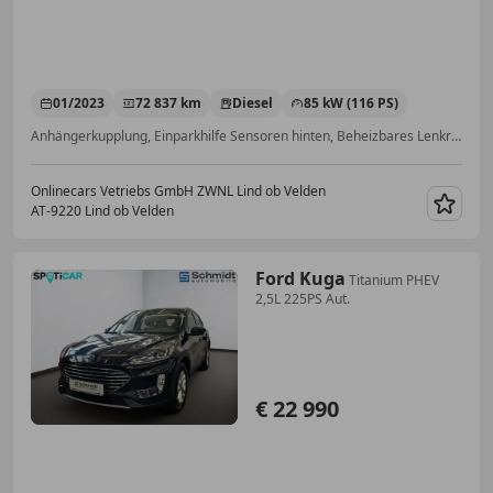
01/2023
72 837 km
Diesel
85 kW (116 PS)
Anhängerkupplung, Einparkhilfe Sensoren hinten, Beheizbares Lenkrad, Getönte Scheiben, Lordosenstütze, Garantie, Einparkhilfe Sensoren vorne, Alufelgen
Onlinecars Vetriebs GmbH ZWNL Lind ob Velden
AT-9220 Lind ob Velden
Merk
Ford Kuga
Titanium PHEV
2,5L 225PS Aut.
€ 22 990