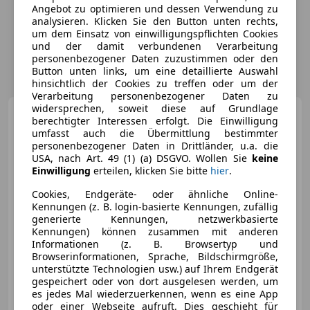
Angebot zu optimieren und dessen Verwendung zu
analysieren. Klicken Sie den Button unten rechts,
um dem Einsatz von einwilligungspflichten Cookies
und der damit verbundenen Verarbeitung
personenbezogener Daten zuzustimmen oder den
Button unten links, um eine detaillierte Auswahl
hinsichtlich der Cookies zu treffen oder um der
Verarbeitung personenbezogener Daten zu
widersprechen, soweit diese auf Grundlage
Ford Focus
2.0 EcoBlue
berechtigter Interessen erfolgt. Die Einwilligung
Titanium Start/Stopp Pickerl NEU
umfasst auch die Übermittlung bestimmter
personenbezogener Daten in Drittländer, u.a. die
USA, nach Art. 49 (1) (a) DSGVO. Wollen Sie
keine
Einwilligung
erteilen, klicken Sie bitte
hier
.
€ 12 880
1
Cookies, Endgeräte- oder ähnliche Online-
Kennungen (z. B. login-basierte Kennungen, zufällig
generierte Kennungen, netzwerkbasierte
Kennungen) können zusammen mit anderen
Informationen (z. B. Browsertyp und
Browserinformationen, Sprache, Bildschirmgröße,
unterstützte Technologien usw.) auf Ihrem Endgerät
gespeichert oder von dort ausgelesen werden, um
05/2020
97 641 km
Diesel
110 kW (150 PS)
es jedes Mal wiederzuerkennen, wenn es eine App
Finazierung ohne Anzahlung möglich!
oder einer Webseite aufruft. Dies geschieht für