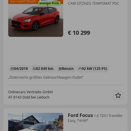
CAM SITZHZG TEMPOMAT PDC
€ 10 299
04/2019
82 849 km
Benzin
92 kW (125 PS)
„Österreichs größtes Gebrauchtwagen-Outlet“
Onlinecars Vertriebs GmbH
AT-8143 Dobl bei Lieboch
Merk
Ford Focus
1,6 TDCi Traveller
Easy, *AHK*