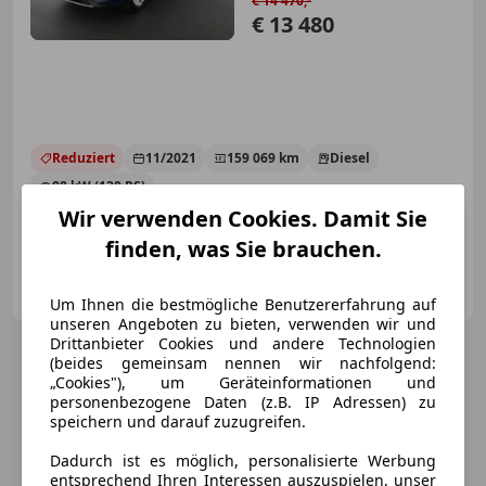
€ 14 470,-
€ 13 480
Reduziert
11/2021
159 069 km
Diesel
88 kW (120 PS)
Wir verwenden Cookies. Damit Sie
Finazierung ohne Anzahlung möglich!
finden, was Sie brauchen.
motioncars gmbh
AT-8301 Kainbach bei Graz
Merk
Um Ihnen die bestmögliche Benutzererfahrung auf
unseren Angeboten zu bieten, verwenden wir und
Drittanbieter Cookies und andere Technologien
(beides gemeinsam nennen wir nachfolgend:
„Cookies"), um Geräteinformationen und
personenbezogene Daten (z.B. IP Adressen) zu
speichern und darauf zuzugreifen.
Dadurch ist es möglich, personalisierte Werbung
entsprechend Ihren Interessen auszuspielen, unser