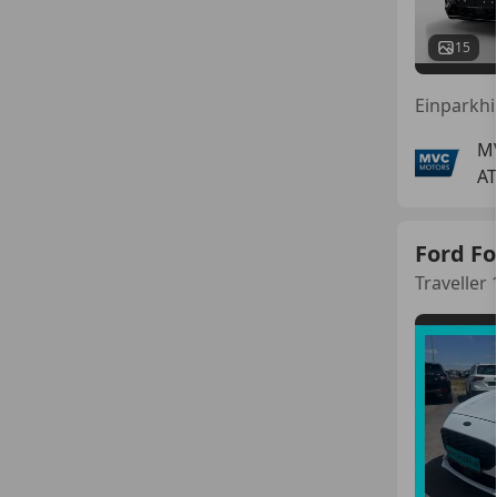
15
M
AT
Ford F
Traveller 