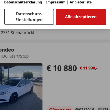
|
|
Datenschutzerklärung
Impressum
Anbieterliste
06/2020
194 000 km
Di
Datenschutz-
Alle akzeptieren
ERUNG OHNE ANZAHLUNG MÖGLICH!
Einstellungen
utoplus24 GmbH
-2751 Steinabrückl
ondeo
 TDCi Start/Stop
€ 10 880
€ 11 990,-
Reduziert
03/2016
125