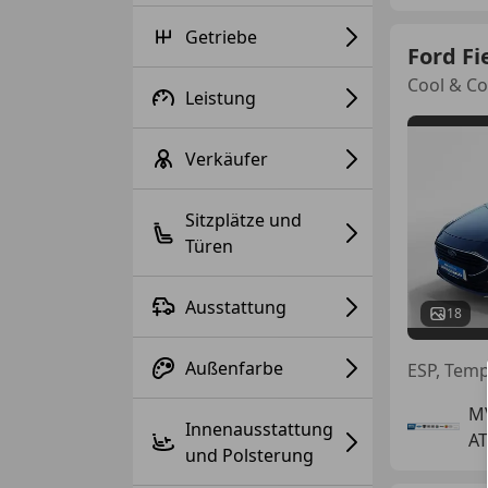
Getriebe
Ford Fi
Cool & Co
Leistung
Verkäufer
Sitzplätze und
Türen
Ausstattung
18
Außenfarbe
ESP, Temp
M
Innenausstattung
AT
und Polsterung