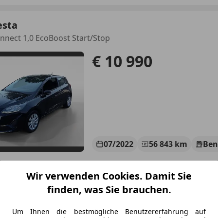
esta
nnect 1,0 EcoBoost Start/Stop
€ 10 990
07/2022
56 843 km
Ben
omat, Isofix, Notbremsassistent, Spurhalteassistent, LED-S
Wir verwenden Cookies. Damit Sie
VC MOTORS | Wien Simmering
finden, was Sie brauchen.
-1110 Wien
Um Ihnen die bestmögliche Benutzererfahrung auf