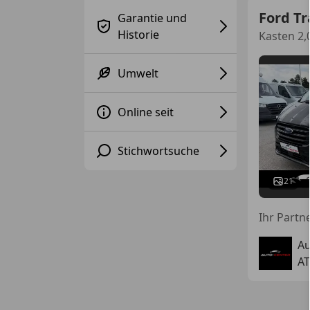
Ford T
Garantie und
Historie
Kasten 2,
Umwelt
Online seit
Stichwortsuche
21
Ihr Partn
Au
AT