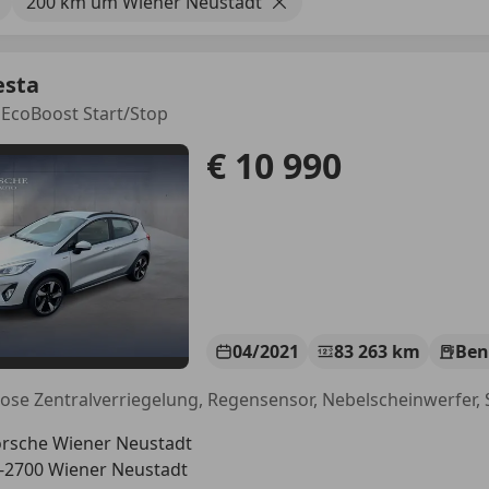
200 km um Wiener Neustadt
esta
0 EcoBoost Start/Stop
€ 10 990
04/2021
83 263 km
Ben
rsche Wiener Neustadt
-2700 Wiener Neustadt