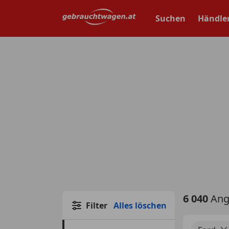
Zum
Hauptinhalt
Suchen
Händle
springen
6 040
Ang
Filter
Alles löschen