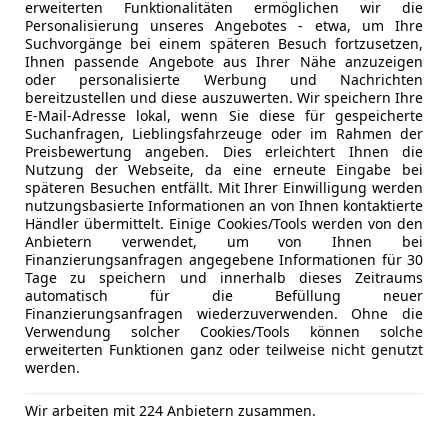
erweiterten Funktionalitäten ermöglichen wir die
Personalisierung unseres Angebotes - etwa, um Ihre
Suchvorgänge bei einem späteren Besuch fortzusetzen,
- (Erstzulassung)
9 km
Ihnen passende Angebote aus Ihrer Nähe anzuzeigen
oder personalisierte Werbung und Nachrichten
bereitzustellen und diese auszuwerten. Wir speichern Ihre
E-Mail-Adresse lokal, wenn Sie diese für gespeicherte
VC Motors 14 GmbH
Suchanfragen, Lieblingsfahrzeuge oder im Rahmen der
Preisbewertung angeben. Dies erleichtert Ihnen die
-1140 Wien
Nutzung der Webseite, da eine erneute Eingabe bei
späteren Besuchen entfällt. Mit Ihrer Einwilligung werden
nutzungsbasierte Informationen an von Ihnen kontaktierte
Händler übermittelt. Einige Cookies/Tools werden von den
ocus
Anbietern verwendet, um von Ihnen bei
1,5 EcoBlue ST-Line Aut.
Finanzierungsanfragen angegebene Informationen für 30
Tage zu speichern und innerhalb dieses Zeitraums
€ 9 999
automatisch für die Befüllung neuer
1
Finanzierungsanfragen wiederzuverwenden. Ohne die
Verwendung solcher Cookies/Tools können solche
erweiterten Funktionen ganz oder teilweise nicht genutzt
werden.
Wir arbeiten mit 224 Anbietern zusammen.