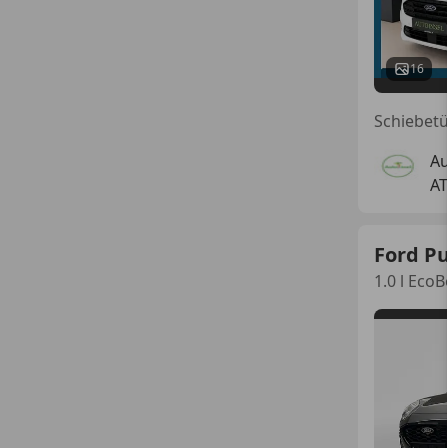
16
Au
AT
Ford P
1.0 l Eco