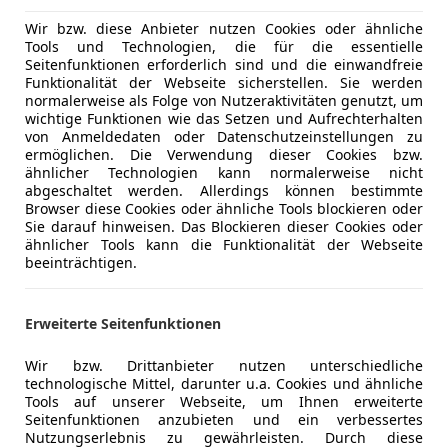
Wir bzw. diese Anbieter nutzen Cookies oder ähnliche
Tools und Technologien, die für die essentielle
Seitenfunktionen erforderlich sind und die einwandfreie
01/2020
55 000 km
Die
Funktionalität der Webseite sicherstellen. Sie werden
normalerweise als Folge von Nutzeraktivitäten genutzt, um
wichtige Funktionen wie das Setzen und Aufrechterhalten
von Anmeldedaten oder Datenschutzeinstellungen zu
ermöglichen. Die Verwendung dieser Cookies bzw.
toinsel GmbH
ähnlicher Technologien kann normalerweise nicht
-2103 Langenzersdorf
abgeschaltet werden. Allerdings können bestimmte
Browser diese Cookies oder ähnliche Tools blockieren oder
Sie darauf hinweisen. Das Blockieren dieser Cookies oder
ähnlicher Tools kann die Funktionalität der Webseite
uma
beeinträchtigen.
Boost Hybrid 92kW ST-Line BLACK EDITION
€ 22 890
1
Erweiterte Seitenfunktionen
Wir bzw. Drittanbieter nutzen unterschiedliche
technologische Mittel, darunter u.a. Cookies und ähnliche
Tools auf unserer Webseite, um Ihnen erweiterte
Seitenfunktionen anzubieten und ein verbessertes
Nutzungserlebnis zu gewährleisten. Durch diese