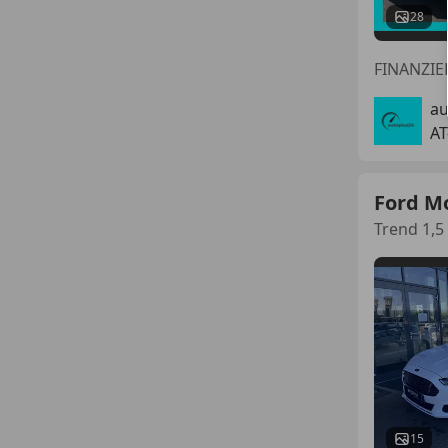
28
FINANZI
a
AT
Ford M
Trend 1,5
15