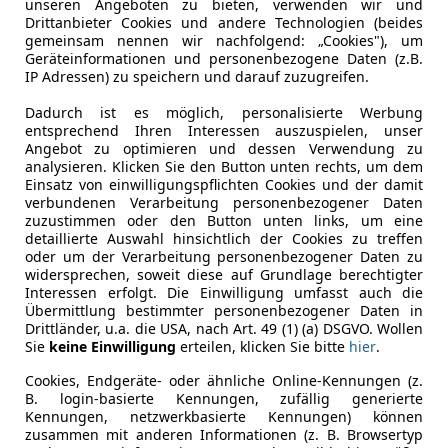
unseren Angeboten zu bieten, verwenden wir und
ransit Custom
Drittanbieter Cookies und andere Technologien (beides
gemeinsam nennen wir nachfolgend: „Cookies"), um
0 TDCi L1H1 310 Sport Aut. *Netto 20.7...
Geräteinformationen und personenbezogene Daten (z.B.
IP Adressen) zu speichern und darauf zuzugreifen.
€ 24 900
1
Dadurch ist es möglich, personalisierte Werbung
entsprechend Ihren Interessen auszuspielen, unser
Angebot zu optimieren und dessen Verwendung zu
analysieren. Klicken Sie den Button unten rechts, um dem
Einsatz von einwilligungspflichten Cookies und der damit
verbundenen Verarbeitung personenbezogener Daten
zuzustimmen oder den Button unten links, um eine
detaillierte Auswahl hinsichtlich der Cookies zu treffen
oder um der Verarbeitung personenbezogener Daten zu
03/2020
108 378 km
Di
widersprechen, soweit diese auf Grundlage berechtigter
Interessen erfolgt. Die Einwilligung umfasst auch die
Übermittlung bestimmter personenbezogener Daten in
er für Transporter bis 3,5 Tonnen
Drittländer, u.a. die USA, nach Art. 49 (1) (a) DSGVO. Wollen
Sie
keine Einwilligung
erteilen, klicken Sie bitte
hier
.
to-Center Rauscher OG
-2752 Wöllersdorf
Cookies, Endgeräte- oder ähnliche Online-Kennungen (z.
B. login-basierte Kennungen, zufällig generierte
Kennungen, netzwerkbasierte Kennungen) können
zusammen mit anderen Informationen (z. B. Browsertyp