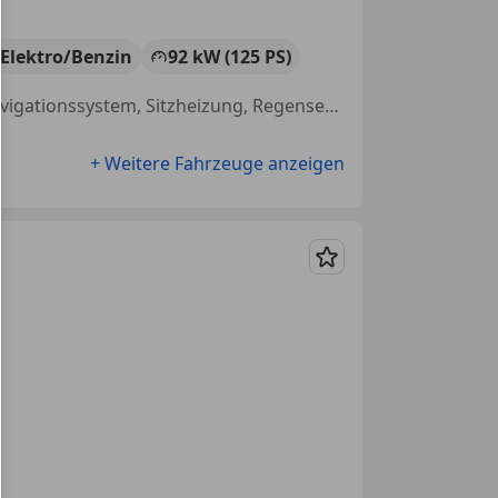
Elektro/Benzin
92 kW (125 PS)
Einparkhilfe Sensoren vorne, Beheizbares Lenkrad, Soundsystem, Navigationssystem, Sitzheizung, Regensensor, Alufelgen, Beheizbare Frontscheibe
+ Weitere Fahrzeuge anzeigen
Merken