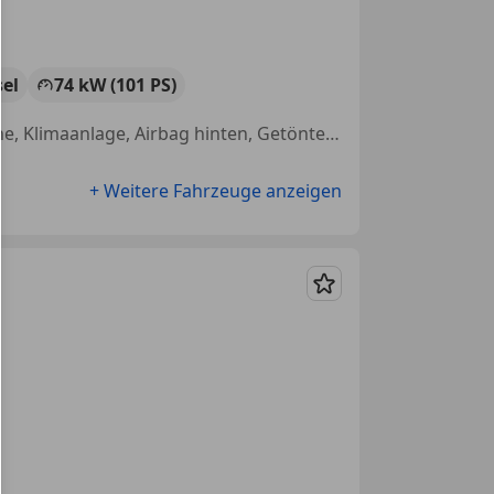
sel
74 kW (101 PS)
Schiebetür links, Schiebetür rechts, Isofix, Einparkhilfe Sensoren vorne, Klimaanlage, Airbag hinten, Getönte Scheiben, Beifahrerairbag
+ Weitere Fahrzeuge anzeigen
Merken