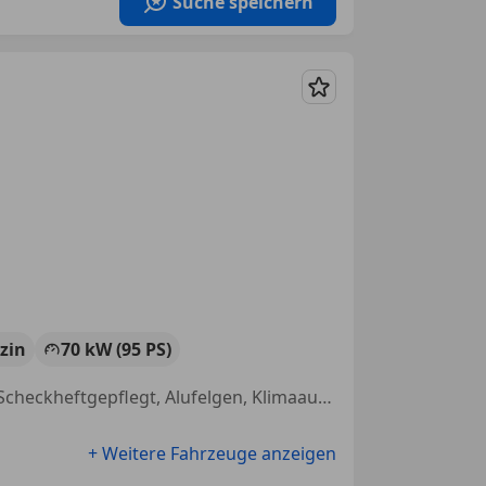
Suche speichern
Merken
zin
70 kW (95 PS)
Schlüssellose Zentralverriegelung, Regensensor, Nebelscheinwerfer, Scheckheftgepflegt, Alufelgen, Klimaautomatik, Spurhalteassistent, Isofix
+ Weitere Fahrzeuge anzeigen