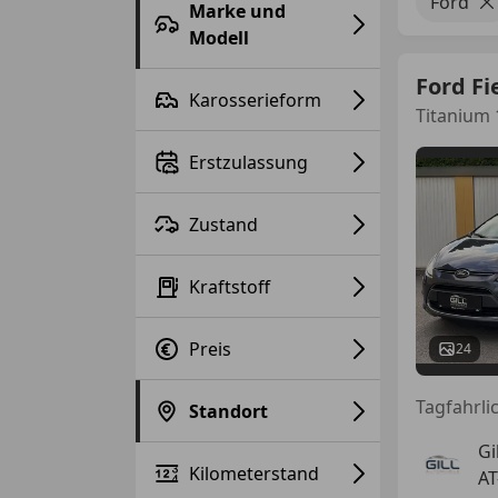
Ford
Marke und
Modell
Ford Fi
Karosserieform
Titanium 
Erstzulassung
Zustand
Kraftstoff
Preis
24
Tagfahrlic
Standort
Gi
Kilometerstand
AT