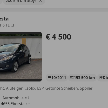
200 km um Steyr
esta
1.6 TDCi
€ 4 500
10/2011
153 500 km
Di
ht, Alufelgen, Isofix, ESP, Getönte Scheiben, Spoiler
ll Automobile e.U.
-4653 Eberstalzell