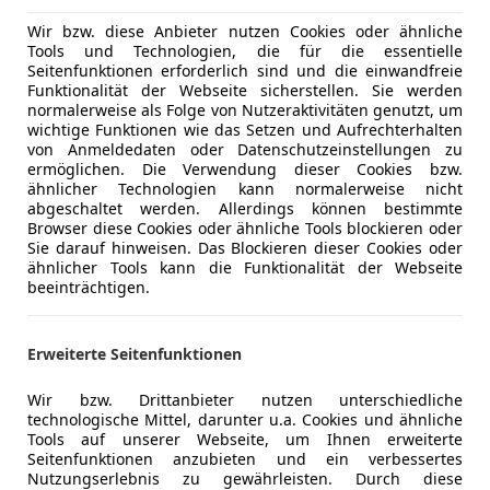
Wir bzw. diese Anbieter nutzen Cookies oder ähnliche
Tools und Technologien, die für die essentielle
Seitenfunktionen erforderlich sind und die einwandfreie
06/2019
149 970 km
Di
Funktionalität der Webseite sicherstellen. Sie werden
normalerweise als Folge von Nutzeraktivitäten genutzt, um
wichtige Funktionen wie das Setzen und Aufrechterhalten
arantie 1 Besitz, Servicegepflegt,...
von Anmeldedaten oder Datenschutzeinstellungen zu
ermöglichen. Die Verwendung dieser Cookies bzw.
to Berger OG
ähnlicher Technologien kann normalerweise nicht
-3340 Waidhofen an der Ybbs
abgeschaltet werden. Allerdings können bestimmte
Browser diese Cookies oder ähnliche Tools blockieren oder
Sie darauf hinweisen. Das Blockieren dieser Cookies oder
ähnlicher Tools kann die Funktionalität der Webseite
ocus
beeinträchtigen.
ine R-CAM SITZHZG TEMPOMAT PDC
€ 10 299
Erweiterte Seitenfunktionen
Wir bzw. Drittanbieter nutzen unterschiedliche
technologische Mittel, darunter u.a. Cookies und ähnliche
Tools auf unserer Webseite, um Ihnen erweiterte
Seitenfunktionen anzubieten und ein verbessertes
Nutzungserlebnis zu gewährleisten. Durch diese