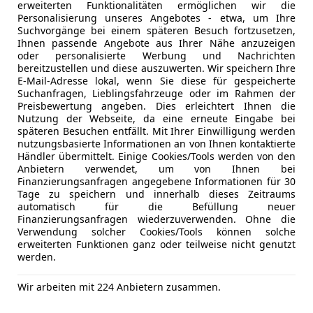
erweiterten Funktionalitäten ermöglichen wir die
Personalisierung unseres Angebotes - etwa, um Ihre
Suchvorgänge bei einem späteren Besuch fortzusetzen,
Neu
04/2019
82 849 km
Ihnen passende Angebote aus Ihrer Nähe anzuzeigen
oder personalisierte Werbung und Nachrichten
ichs größtes Gebrauchtwagen-Outlet“
bereitzustellen und diese auszuwerten. Wir speichern Ihre
E-Mail-Adresse lokal, wenn Sie diese für gespeicherte
linecars Vertriebs GmbH
Suchanfragen, Lieblingsfahrzeuge oder im Rahmen der
Preisbewertung angeben. Dies erleichtert Ihnen die
-8143 Dobl bei Lieboch
Nutzung der Webseite, da eine erneute Eingabe bei
späteren Besuchen entfällt. Mit Ihrer Einwilligung werden
nutzungsbasierte Informationen an von Ihnen kontaktierte
Händler übermittelt. Einige Cookies/Tools werden von den
urneo Courier
Anbietern verwendet, um von Ihnen bei
ost Trend
Finanzierungsanfragen angegebene Informationen für 30
Tage zu speichern und innerhalb dieses Zeitraums
€ 22 990
automatisch für die Befüllung neuer
Finanzierungsanfragen wiederzuverwenden. Ohne die
Verwendung solcher Cookies/Tools können solche
erweiterten Funktionen ganz oder teilweise nicht genutzt
werden.
Wir arbeiten mit 224 Anbietern zusammen.