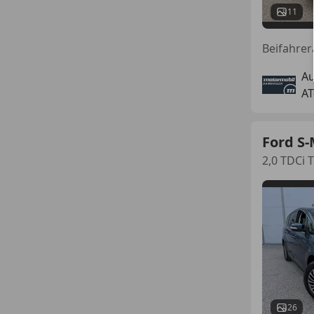
11
A
AT
Ford S
2,0 TDCi 
26