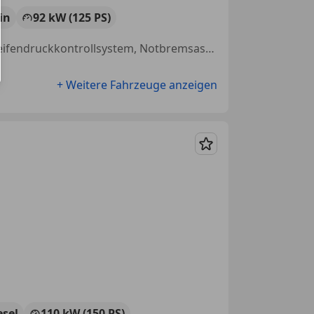
in
92 kW (125 PS)
Beifahrerairbag, Fernlichtassistent, Spurhalteassistent, Schiebetür, Reifendruckkontrollsystem, Notbremsassistent, Nebelscheinwerfer
+ Weitere Fahrzeuge anzeigen
Merken
esel
110 kW (150 PS)