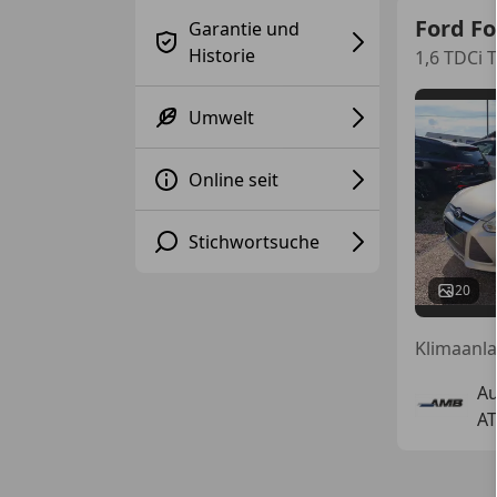
Ford F
Garantie und
Historie
1,6 TDCi 
Umwelt
Online seit
Stichwortsuche
20
Klimaanla
Au
AT