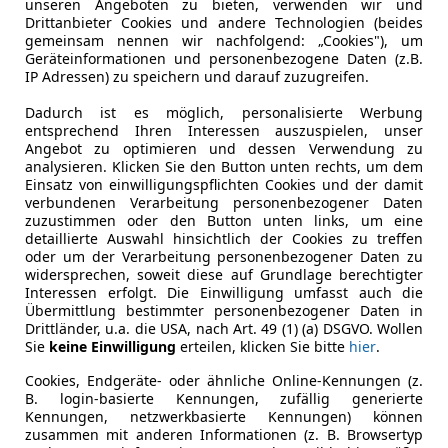
unseren Angeboten zu bieten, verwenden wir und
ocus
Drittanbieter Cookies und andere Technologien (beides
gemeinsam nennen wir nachfolgend: „Cookies"), um
Traveller Easy, *AHK*
Geräteinformationen und personenbezogene Daten (z.B.
IP Adressen) zu speichern und darauf zuzugreifen.
€ 2 990
Dadurch ist es möglich, personalisierte Werbung
entsprechend Ihren Interessen auszuspielen, unser
Angebot zu optimieren und dessen Verwendung zu
analysieren. Klicken Sie den Button unten rechts, um dem
Einsatz von einwilligungspflichten Cookies und der damit
verbundenen Verarbeitung personenbezogener Daten
zuzustimmen oder den Button unten links, um eine
detaillierte Auswahl hinsichtlich der Cookies zu treffen
oder um der Verarbeitung personenbezogener Daten zu
04/2014
188 000 km
Di
widersprechen, soweit diese auf Grundlage berechtigter
Interessen erfolgt. Die Einwilligung umfasst auch die
Übermittlung bestimmter personenbezogener Daten in
ge,Sommer und Winterräder,Isofix-System,
Drittländer, u.a. die USA, nach Art. 49 (1) (a) DSGVO. Wollen
Sie
keine Einwilligung
erteilen, klicken Sie bitte
hier
.
tohandel AMB Thöni Alexander
-5020 Salzburg
Cookies, Endgeräte- oder ähnliche Online-Kennungen (z.
B. login-basierte Kennungen, zufällig generierte
Kennungen, netzwerkbasierte Kennungen) können
zusammen mit anderen Informationen (z. B. Browsertyp