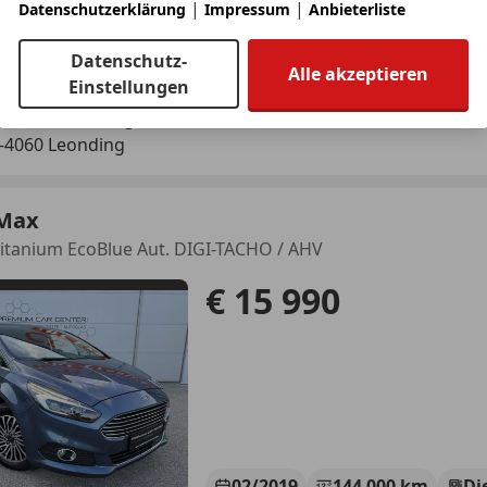
|
|
Datenschutzerklärung
Impressum
Anbieterliste
01/2026
5 000 km
Benz
Datenschutz-
Alle akzeptieren
Einstellungen
utohaus Danninger GmbH
-4060 Leonding
-Max
Titanium EcoBlue Aut. DIGI-TACHO / AHV
€ 15 990
02/2019
144 000 km
Di