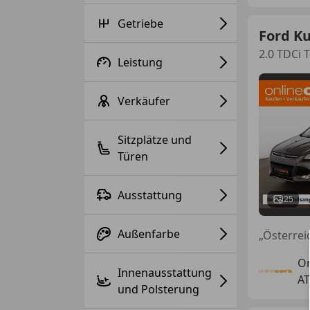
Getriebe
Ford K
2.0 TDCi
Leistung
Verkäufer
Sitzplätze und
Türen
Ausstattung
25
Außenfarbe
„Österre
On
Innenausstattung
AT
und Polsterung