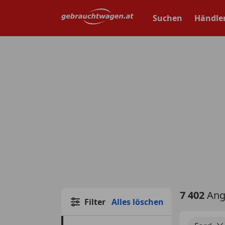
Zum
Hauptinhalt
Suchen
Händle
springen
7 402
Ang
Filter
Alles löschen