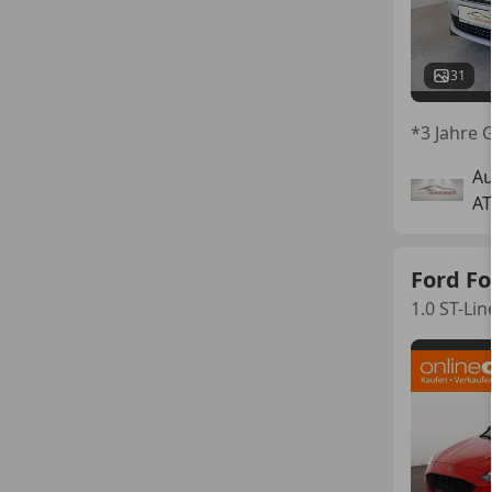
31
*3 Jahre G
Au
AT
Ford F
1.0 ST-L