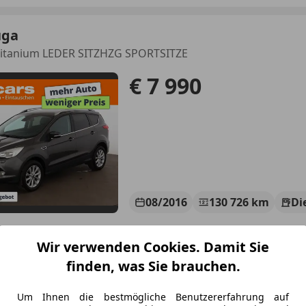
uga
 Titanium LEDER SITZHZG SPORTSITZE
€ 7 990
08/2016
130 726 km
Di
ichs größtes Gebrauchtwagen-Outlet“
Wir verwenden Cookies. Damit Sie
linecars Vertriebs GmbH
finden, was Sie brauchen.
-8143 Dobl bei Lieboch
Um Ihnen die bestmögliche Benutzererfahrung auf