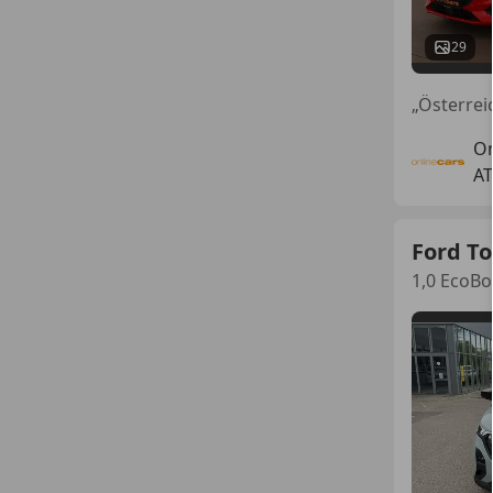
29
„Österre
On
AT
Ford To
1,0 EcoBo