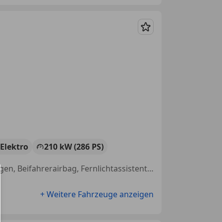
Merken
Elektro
210 kW (286 PS)
Totwinkel-Assistent, Abstandstempomat, Berganfahrassistent, Alufelgen, Beifahrerairbag, Fernlichtassistent, ABS, Standheizung
+ Weitere Fahrzeuge anzeigen