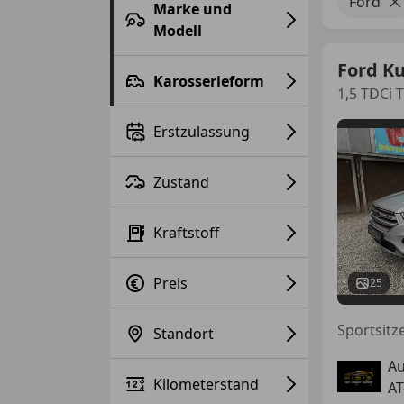
Ford
Marke und
Modell
Ford K
Karosserieform
1,5 TDCi 
Erstzulassung
Zustand
Kraftstoff
Preis
25
Sportsitz
Standort
Au
Kilometerstand
AT