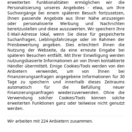
erweiterten Funktionalitäten ermöglichen wir die
Personalisierung unseres Angebotes - etwa, um Ihre
Suchvorgänge bei einem späteren Besuch fortzusetzen,
Neu
07/2022
32 992 km
Ihnen passende Angebote aus Ihrer Nähe anzuzeigen
oder personalisierte Werbung und Nachrichten
bereitzustellen und diese auszuwerten. Wir speichern Ihre
E-Mail-Adresse lokal, wenn Sie diese für gespeicherte
utohaus UITZ GmbH
Suchanfragen, Lieblingsfahrzeuge oder im Rahmen der
Preisbewertung angeben. Dies erleichtert Ihnen die
-8330 Feldbach
Nutzung der Webseite, da eine erneute Eingabe bei
späteren Besuchen entfällt. Mit Ihrer Einwilligung werden
nutzungsbasierte Informationen an von Ihnen kontaktierte
Händler übermittelt. Einige Cookies/Tools werden von den
uga
Anbietern verwendet, um von Ihnen bei
ec PHEV ST-Line X Aut LED LEDER NAV
Finanzierungsanfragen angegebene Informationen für 30
Tage zu speichern und innerhalb dieses Zeitraums
€ 21 490
automatisch für die Befüllung neuer
Finanzierungsanfragen wiederzuverwenden. Ohne die
Verwendung solcher Cookies/Tools können solche
erweiterten Funktionen ganz oder teilweise nicht genutzt
werden.
Wir arbeiten mit 224 Anbietern zusammen.