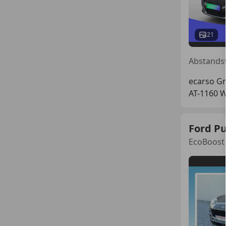
21
ecarso 
AT-1160 
Ford P
EcoBoost