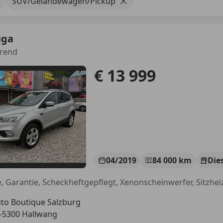
SUV/Geländewagen/Pickup
uga
Trend
€ 13 999
04/2019
84 000 km
Die
e, Garantie, Scheckheftgepflegt, Xenonscheinwerfer, Sitzh
to Boutique Salzburg
-5300 Hallwang