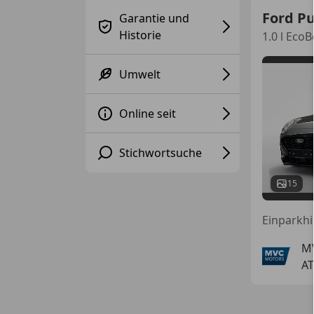
Ford P
Garantie und
Historie
1.0 l Eco
Umwelt
Online seit
Stichwortsuche
15
M
AT