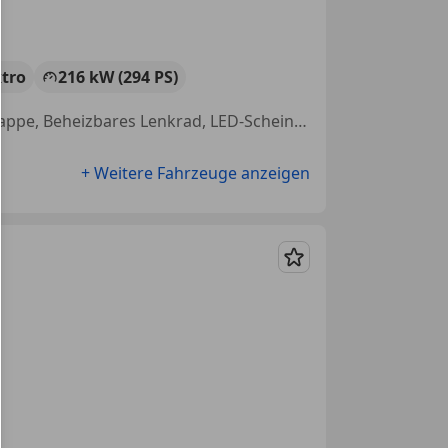
ktro
216 kW (294 PS)
Abstandstempomat, Tagfahrlicht, Garantie, Isofix, Elektrische Heckklappe, Beheizbares Lenkrad, LED-Scheinwerfer, Sitzheizung
+ Weitere Fahrzeuge anzeigen
Merken