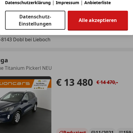
|
|
Datenschutzerklärung
Impressum
Anbieterliste
05/2023
44 666 km
Ele
Datenschutz-
Alle akzeptieren
ichs größtes Gebrauchtwagen-Outlet“
Einstellungen
linecars Vertriebs GmbH
-8143 Dobl bei Lieboch
uga
ue Titanium Pickerl NEU
€ 13 480
€ 14 470,-
Reduziert
11/2021
159