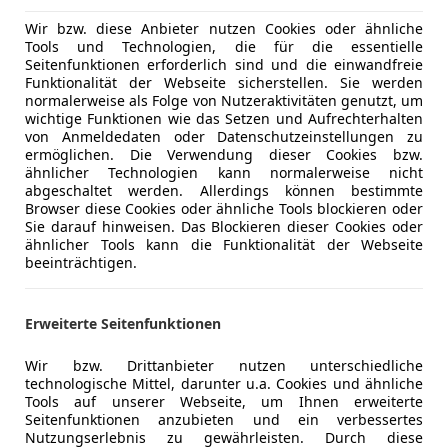
Wir bzw. diese Anbieter nutzen Cookies oder ähnliche
Tools und Technologien, die für die essentielle
Seitenfunktionen erforderlich sind und die einwandfreie
08/2021
63 946 km
Ele
Funktionalität der Webseite sicherstellen. Sie werden
normalerweise als Folge von Nutzeraktivitäten genutzt, um
wichtige Funktionen wie das Setzen und Aufrechterhalten
von Anmeldedaten oder Datenschutzeinstellungen zu
ermöglichen. Die Verwendung dieser Cookies bzw.
GmbH
ähnlicher Technologien kann normalerweise nicht
Wien
abgeschaltet werden. Allerdings können bestimmte
Browser diese Cookies oder ähnliche Tools blockieren oder
Sie darauf hinweisen. Das Blockieren dieser Cookies oder
ähnlicher Tools kann die Funktionalität der Webseite
uma
beeinträchtigen.
 Titanium AUT+RFK+Navi+KeyGo
€ 17 480
1
Erweiterte Seitenfunktionen
Wir bzw. Drittanbieter nutzen unterschiedliche
technologische Mittel, darunter u.a. Cookies und ähnliche
Tools auf unserer Webseite, um Ihnen erweiterte
Seitenfunktionen anzubieten und ein verbessertes
Nutzungserlebnis zu gewährleisten. Durch diese