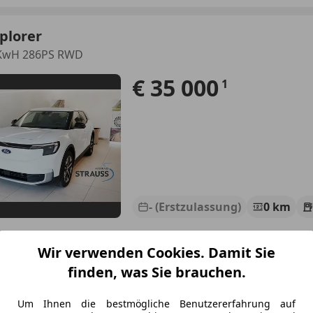
plorer
9KwH 286PS RWD
€ 35 000
1
- (Erstzulassung)
0 km
Wir verwenden Cookies. Damit Sie
tohaus Strauss GmbH
finden, was Sie brauchen.
-7535 St. Michael im Burgenland
Um Ihnen die bestmögliche Benutzererfahrung auf