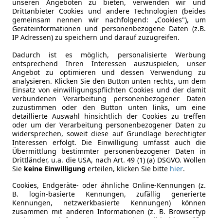
unseren Angeboten zu bieten, verwenden wir und
uma
Drittanbieter Cookies und andere Technologien (beides
gemeinsam nennen wir nachfolgend: „Cookies"), um
Boost Hybrid 92kW ST-Line BLACK EDITION
Geräteinformationen und personenbezogene Daten (z.B.
IP Adressen) zu speichern und darauf zuzugreifen.
€ 22 890
1
Dadurch ist es möglich, personalisierte Werbung
entsprechend Ihren Interessen auszuspielen, unser
Angebot zu optimieren und dessen Verwendung zu
analysieren. Klicken Sie den Button unten rechts, um dem
Einsatz von einwilligungspflichten Cookies und der damit
verbundenen Verarbeitung personenbezogener Daten
zuzustimmen oder den Button unten links, um eine
detaillierte Auswahl hinsichtlich der Cookies zu treffen
oder um der Verarbeitung personenbezogener Daten zu
- (Erstzulassung)
9 km
widersprechen, soweit diese auf Grundlage berechtigter
Interessen erfolgt. Die Einwilligung umfasst auch die
Übermittlung bestimmter personenbezogener Daten in
Drittländer, u.a. die USA, nach Art. 49 (1) (a) DSGVO. Wollen
Sie
keine Einwilligung
erteilen, klicken Sie bitte
hier
.
VC Motors 14 GmbH
-1140 Wien
Cookies, Endgeräte- oder ähnliche Online-Kennungen (z.
B. login-basierte Kennungen, zufällig generierte
Kennungen, netzwerkbasierte Kennungen) können
zusammen mit anderen Informationen (z. B. Browsertyp