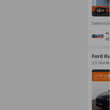
28
A
AT
Ford K
2.5 Durat