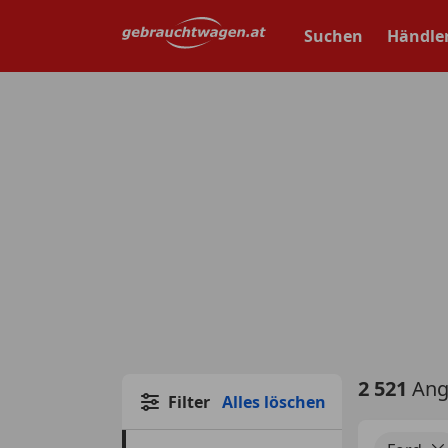
Zum
Hauptinhalt
Suchen
Händle
springen
2 521
Ang
Filter
Alles löschen