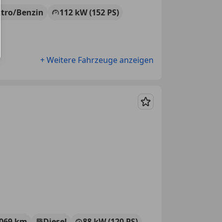
ktro/Benzin
112 kW (152 PS)
+ Weitere Fahrzeuge anzeigen
Merken
 069 km
Diesel
88 kW (120 PS)