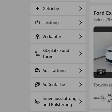
Getriebe
Ford Ex
Select 7
Leistung
Verkäufer
Sitzplätze und
Türen
Ausstattung
7
Außenfarbe
Au
Innenausstattung
AT
und Polsterung