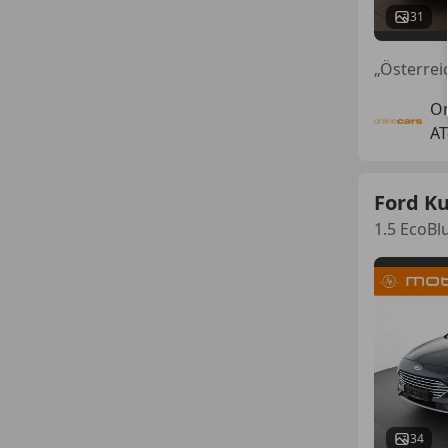
31
„Österre
On
AT
Ford K
1.5 EcoBl
34