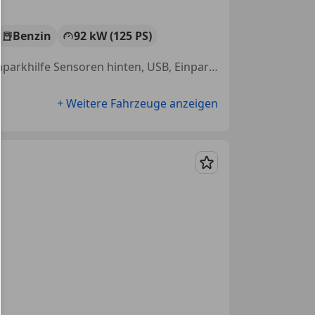
Benzin
92 kW (125 PS)
Elektrische Heckklappe, Einparkhilfe Sensoren vorne, Sitzheizung, Einparkhilfe Sensoren hinten, USB, Einparkhilfe Rückfahrkamera, Beheizbares Lenkrad, Scheckheftgepflegt
+ Weitere Fahrzeuge anzeigen
Merken