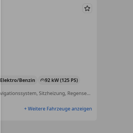
Merken
Elektro/Benzin
92 kW (125 PS)
Einparkhilfe Sensoren vorne, Beheizbares Lenkrad, Soundsystem, Navigationssystem, Sitzheizung, Regensensor, Alufelgen, Beheizbare Frontscheibe
+ Weitere Fahrzeuge anzeigen