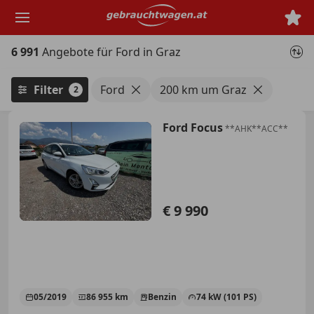
Zum
Hauptinhalt
springen
6 991
Angebote für Ford in Graz
Filter
Ford
200 km um Graz
2
Ford Focus
**AHK**ACC**
€ 9 990
05/2019
86 955 km
Benzin
74 kW (101 PS)