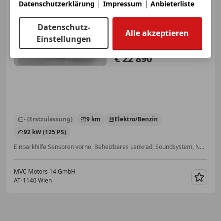
1.0 l EcoBoost
|
|
Datenschutzerklärung
Impressum
Anbieterliste
Hybrid 92kW ST-Line BLACK
EDITION
Datenschutz-
Alle akzeptieren
Einstellungen
€ 22 890
1
- (Erstzulassung)
9 km
Elektro/Benzin
92 kW (125 PS)
Einparkhilfe Sensoren vorne, Beheizbares Lenkrad, Soundsystem, Navigationssystem, Sitzheizung, Regensensor, Alufelgen, Beheizbare Frontscheibe
MVC Motors 14 GmbH
AT-1140 Wien
Merk