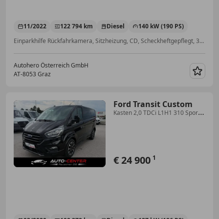
11/2022
122 794 km
Diesel
140 kW (190 PS)
Einparkhilfe Rückfahrkamera, Sitzheizung, CD, Scheckheftgepflegt, 3-Zonen-Klimaautomatik, Elektrische Heckklappe, Getönte Scheiben, Bluetooth
Autohero Österreich GmbH
AT-8053 Graz
Merk
Ford Transit Custom
Kasten 2,0 TDCi L1H1 310 Sport
Aut. *Netto 20.7...
€ 24 900
1