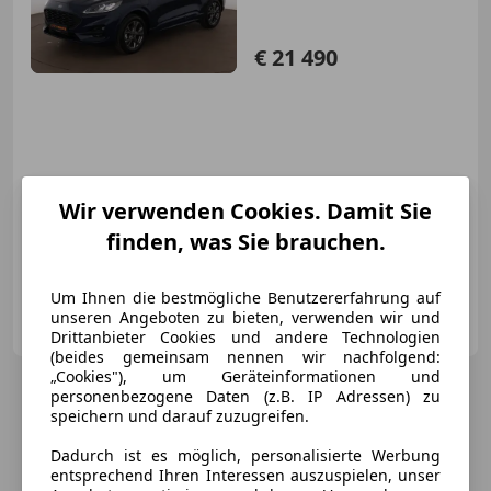
€ 21 490
05/2023
44 666 km
Elektro/Benzin
Wir verwenden Cookies. Damit Sie
112 kW (152 PS)
finden, was Sie brauchen.
„Österreichs größtes Gebrauchtwagen-Outlet“
Um Ihnen die bestmögliche Benutzererfahrung auf
Onlinecars Vertriebs GmbH
unseren Angeboten zu bieten, verwenden wir und
AT-8143 Dobl bei Lieboch
Merk
Drittanbieter Cookies und andere Technologien
(beides gemeinsam nennen wir nachfolgend:
„Cookies"), um Geräteinformationen und
personenbezogene Daten (z.B. IP Adressen) zu
speichern und darauf zuzugreifen.
Dadurch ist es möglich, personalisierte Werbung
entsprechend Ihren Interessen auszuspielen, unser