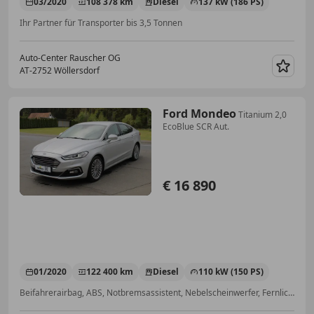
03/2020
108 378 km
Diesel
137 kW (186 PS)
Ihr Partner für Transporter bis 3,5 Tonnen
Auto-Center Rauscher OG
AT-2752 Wöllersdorf
Merk
Ford Mondeo
Titanium 2,0
EcoBlue SCR Aut.
€ 16 890
01/2020
122 400 km
Diesel
110 kW (150 PS)
Beifahrerairbag, ABS, Notbremsassistent, Nebelscheinwerfer, Fernlichtassistent, Bluetooth, Anhängerkupplung, Isofix