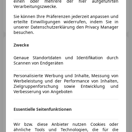
einen oder mehrere der hier aufgeführten
Klimaanlage,Sommer und Winterräder,Isofix-System,
Verarbeitungszwecke.
Sie können Ihre Präferenzen jederzeit anpassen und
Autohandel AMB Thöni Alexander
erteilte Einwilligungen widerrufen, indem Sie in
AT-5020 Salzburg
Merk
unserer Datenschutzerklärung den Privacy Manager
besuchen.
Ford Mondeo
Traveller
Zwecke
Business Plus 1,5 TDCi
Genaue Standortdaten und Identifikation durch
Scannen von Endgeräten
Personalisierte Werbung und Inhalte, Messung von
€ 8 950
Werbeleistung und der Performance von Inhalten,
Zielgruppenforschung sowie Entwicklung und
Verbesserung von Angeboten
Essentielle Seitenfunktionen
04/2018
167 300 km
Diesel
88 kW (120 PS)
FINANZIERUNG OHNE ANZAHLUNG MÖGLICH!
Wir bzw. diese Anbieter nutzen Cookies oder
ähnliche Tools und Technologien, die für die