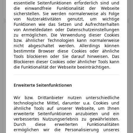
essentielle Seitenfunktionen erforderlich sind und
autoplus24 GmbH
die einwandfreie Funktionalität der Webseite
AT-2751 Steinabrückl
Merk
sicherstellen. Sie werden normalerweise als Folge
von Nutzeraktivitäten genutzt, um wichtige
Funktionen wie das Setzen und Aufrechterhalten
Ford Tourneo Connect
von Anmeldedaten oder Datenschutzeinstellungen
5
zu ermöglichen. Die Verwendung dieser Cookies
Sitze L2 2 Schiebetüren 8-fach
bzw. ähnlicher Technologien kann normalerweise
Bereift
nicht abgeschaltet werden. Allerdings können
bestimmte Browser diese Cookies oder ähnliche
Tools blockieren oder Sie darauf hinweisen. Das
Blockieren dieser Cookies oder ähnlicher Tools kann
€ 16 900
1
die Funktionalität der Webseite beeinträchtigen.
Erweiterte Seitenfunktionen
Wir bzw. Drittanbieter nutzen unterschiedliche
01/2020
55 000 km
Diesel
74 kW (101 PS)
technologische Mittel, darunter u.a. Cookies und
ähnliche Tools auf unserer Webseite, um Ihnen
Schiebetür links, Schiebetür rechts, Isofix, Einparkhilfe Sensoren vorne, Klimaanlage, Airbag hinten, Getönte Scheiben, Beifahrerairbag
erweiterte Seitenfunktionen anzubieten und ein
verbessertes Nutzungserlebnis zu gewährleisten.
Autoinsel GmbH
Durch diese erweiterten Funktionalitäten
AT-2103 Langenzersdorf
ermöglichen wir die Personalisierung unseres
Merk