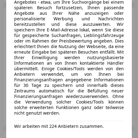
Angebotes - etwa, um Ihre Suchvorgänge bei einem
späteren Besuch fortzusetzen, Ihnen passende
Angebote aus Ihrer Nähe anzuzeigen oder
Ford Fiesta
Cool & Connect
personalisierte Werbung und Nachrichten
1,0 EcoBoost Start/Stop
bereitzustellen und diese auszuwerten. Wir
speichern Ihre E-Mail-Adresse lokal, wenn Sie diese
für gespeicherte Suchanfragen, Lieblingsfahrzeuge
oder im Rahmen der Preisbewertung angeben. Dies
erleichtert Ihnen die Nutzung der Webseite, da eine
€ 10 990
erneute Eingabe bei späteren Besuchen entfällt. Mit
Ihrer Einwilligung werden nutzungsbasierte
Informationen an von Ihnen kontaktierte Händler
übermittelt. Einige Cookies/Tools werden von den
Anbietern verwendet, um von Ihnen bei
Finanzierungsanfragen angegebene Informationen
für 30 Tage zu speichern und innerhalb dieses
07/2022
56 843 km
Benzin
74 kW (101 PS)
Zeitraums automatisch für die Befüllung neuer
Finanzierungsanfragen wiederzuverwenden. Ohne
ESP, Tempomat, Isofix, Notbremsassistent, Spurhalteassistent, LED-Scheinwerfer, Beifahrerairbag, ABS
die Verwendung solcher Cookies/Tools können
solche erweiterten Funktionen ganz oder teilweise
nicht genutzt werden.
MVC MOTORS | Wien Simmering
AT-1110 Wien
Merk
Wir arbeiten mit 224 Anbietern zusammen.
Ford Puma