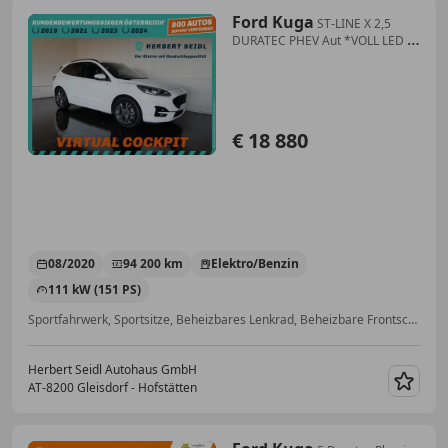
Ford Kuga
ST-LINE X 2,5
DURATEC PHEV Aut *VOLL LED /
18 ZOLL / NAVI / VIRTUELL /
WINTERPAKET / B&O
SOUNDSYSTEM*
€ 18 880
08/2020
94 200 km
Elektro/Benzin
111 kW (151 PS)
Sportfahrwerk, Sportsitze, Beheizbares Lenkrad, Beheizbare Frontscheibe, Sportpaket, Sitzheizung, Alufelgen, Lederlenkrad
Herbert Seidl Autohaus GmbH
AT-8200 Gleisdorf - Hofstätten
Merk