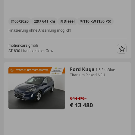
05/2020
97 641 km
Diesel
110 kW (150 PS)
Finazierung ohne Anzahlung möglich!
motioncars gmbh
AT-8301 Kainbach bei Graz
Merk
Ford Kuga
1.5 EcoBlue
Titanium Pickerl NEU
€ 14 470,-
€ 13 480