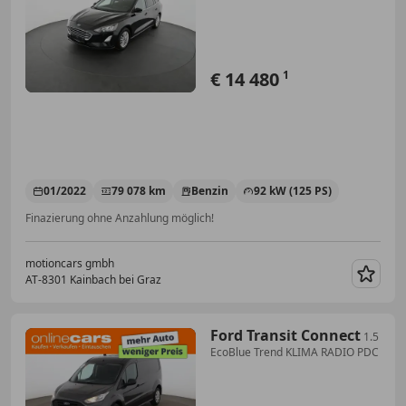
NEU
€ 14 480
1
01/2022
79 078 km
Benzin
92 kW (125 PS)
Finazierung ohne Anzahlung möglich!
motioncars gmbh
AT-8301 Kainbach bei Graz
Merk
Ford Transit Connect
1.5
EcoBlue Trend KLIMA RADIO PDC