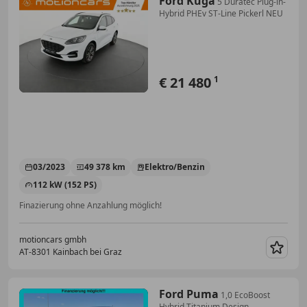
Ford Kuga
5 Duratec Plug-in-
Hybrid PHEv ST-Line Pickerl NEU
€ 21 480
1
03/2023
49 378 km
Elektro/Benzin
112 kW (152 PS)
Finazierung ohne Anzahlung möglich!
motioncars gmbh
AT-8301 Kainbach bei Graz
Merk
Ford Puma
1,0 EcoBoost
Hybrid Titanium Design