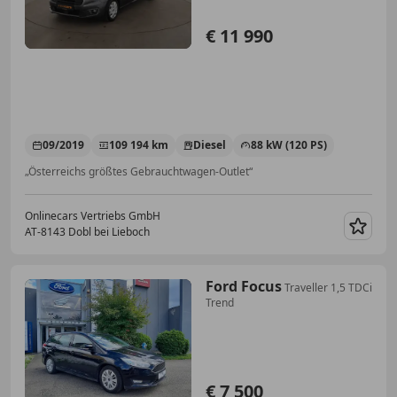
€ 11 990
09/2019
109 194 km
Diesel
88 kW (120 PS)
„Österreichs größtes Gebrauchtwagen-Outlet“
Onlinecars Vertriebs GmbH
AT-8143 Dobl bei Lieboch
Merk
Ford Focus
Traveller 1,5 TDCi
Trend
€ 7 500