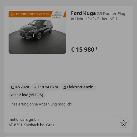
Ford Kuga
2.5 Duratec Plug-
in-Hybrid PHEv Pickerl NEU
€ 15 980
1
07/2020
119 147 km
Elektro/Benzin
112 kW (152 PS)
Finazierung ohne Anzahlung möglich!
motioncars gmbh
AT-8301 Kainbach bei Graz
Merk