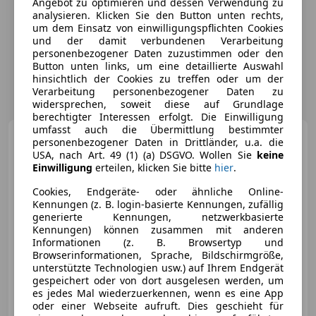
Angebot zu optimieren und dessen Verwendung zu
analysieren. Klicken Sie den Button unten rechts,
um dem Einsatz von einwilligungspflichten Cookies
und der damit verbundenen Verarbeitung
personenbezogener Daten zuzustimmen oder den
Button unten links, um eine detaillierte Auswahl
hinsichtlich der Cookies zu treffen oder um der
Verarbeitung personenbezogener Daten zu
widersprechen, soweit diese auf Grundlage
berechtigter Interessen erfolgt. Die Einwilligung
umfasst auch die Übermittlung bestimmter
Ford Focus
1,6 TDCi Traveller
personenbezogener Daten in Drittländer, u.a. die
Easy, *AHK*
USA, nach Art. 49 (1) (a) DSGVO. Wollen Sie
keine
Einwilligung
erteilen, klicken Sie bitte
hier
.
Cookies, Endgeräte- oder ähnliche Online-
Kennungen (z. B. login-basierte Kennungen, zufällig
generierte Kennungen, netzwerkbasierte
€ 2 990
Kennungen) können zusammen mit anderen
Informationen (z. B. Browsertyp und
Browserinformationen, Sprache, Bildschirmgröße,
unterstützte Technologien usw.) auf Ihrem Endgerät
gespeichert oder von dort ausgelesen werden, um
es jedes Mal wiederzuerkennen, wenn es eine App
oder einer Webseite aufruft. Dies geschieht für
04/2014
188 000 km
Diesel
70 kW (95 PS)