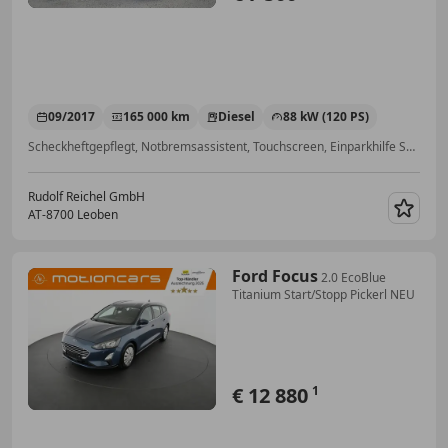
09/2017
165 000 km
Diesel
88 kW (120 PS)
Scheckheftgepflegt, Notbremsassistent, Touchscreen, Einparkhilfe Sensoren vorne, Einparkhilfe Sensoren hinten, 2-Zonen-Klimaautomatik, Multifunktionslenkrad, Navigationssystem
Rudolf Reichel GmbH
AT-8700 Leoben
Merk
Ford Focus
2.0 EcoBlue
Titanium Start/Stopp Pickerl NEU
€ 12 880
1