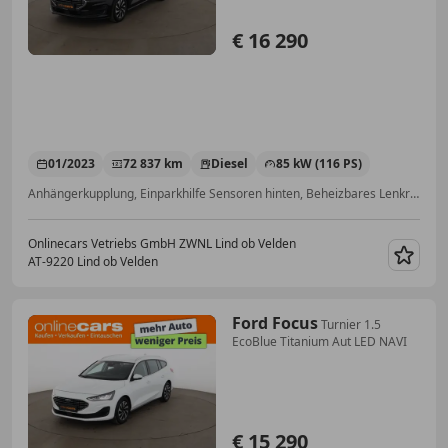
€ 16 290
01/2023
72 837 km
Diesel
85 kW (116 PS)
Anhängerkupplung, Einparkhilfe Sensoren hinten, Beheizbares Lenkrad, Getönte Scheiben, Lordosenstütze, Garantie, Einparkhilfe Sensoren vorne, Alufelgen
Onlinecars Vetriebs GmbH ZWNL Lind ob Velden
AT-9220 Lind ob Velden
Merk
Ford Focus
Turnier 1.5
EcoBlue Titanium Aut LED NAVI
€ 15 290