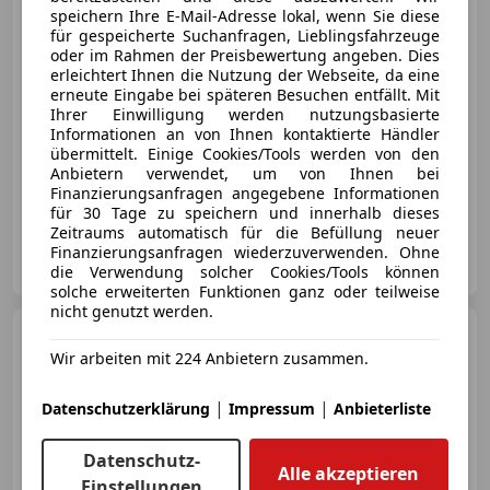
speichern Ihre E-Mail-Adresse lokal, wenn Sie diese
€ 16 990
für gespeicherte Suchanfragen, Lieblingsfahrzeuge
oder im Rahmen der Preisbewertung angeben. Dies
erleichtert Ihnen die Nutzung der Webseite, da eine
erneute Eingabe bei späteren Besuchen entfällt. Mit
Ihrer Einwilligung werden nutzungsbasierte
Informationen an von Ihnen kontaktierte Händler
übermittelt. Einige Cookies/Tools werden von den
04/2019
133 350 km
Benzin
134 kW (182 PS)
Anbietern verwendet, um von Ihnen bei
Finanzierungsanfragen angegebene Informationen
Head-up display, Scheckheftgepflegt, Elektrische Sitze, Panoramadach, Beheizbares Lenkrad, Soundsystem, Sitzheizung, Schaltwippen
für 30 Tage zu speichern und innerhalb dieses
Zeitraums automatisch für die Befüllung neuer
RT-Automobile GmbH
Finanzierungsanfragen wiederzuverwenden. Ohne
AT-4664 Oberweis
Merk
die Verwendung solcher Cookies/Tools können
solche erweiterten Funktionen ganz oder teilweise
nicht genutzt werden.
Ford Focus
1.0 EcoBoost
Titanium X Start/Stopp Pickerl
Wir arbeiten mit 224 Anbietern zusammen.
NEU
|
|
Datenschutzerklärung
Impressum
Anbieterliste
Datenschutz-
€ 14 480
1
Alle akzeptieren
Einstellungen