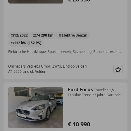
12/2022
74 298 km
Elektro/Benzin
112 kW (152 PS)
Elektrische Heckklappe, Sportfahrwerk, Sitzheizung, Beheizbares Lenkrad, Sportsitze, Sportpaket, Abstandstempomat, Beifahrerairbag
Onlinecars Vetriebs GmbH ZWNL Lind ob Velden
AT-9220 Lind ob Velden
Merk
Ford Focus
Traveller 1,5
EcoBlue Trend *3 Jahre Garantie
€ 10 990