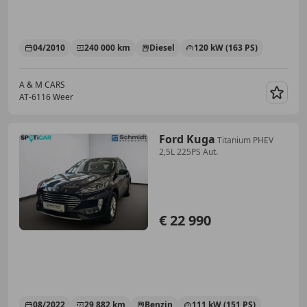
04/2010
240 000 km
Diesel
120 kW (163 PS)
A & M CARS
AT-6116 Weer
Merk
Ford Kuga
Titanium PHEV
2,5L 225PS Aut.
€ 22 990
08/2022
29 882 km
Benzin
111 kW (151 PS)