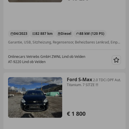
04/2023
82 887 km
Diesel
88 kW (120 PS)
Garantie, USB, Sitzheizung, Regensensor, Beheizbares Lenkrad, Einparkhilfe Sensoren vorne, Notrufsystem, Beheizbare Frontscheibe
Onlinecars Vetriebs GmbH ZWNL Lind ob Velden
AT-9220 Lind ob Velden
Merk
Ford S-Max
2.0 TDCi DPF Aut.
Titanium. 7 SITZE !!!
€ 1 800