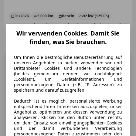
01/2026
5 000 km
Benzin
92 kW (125 PS)
Schiebetür, Beifahrerairbag, Fernlichtassistent, Reifendruckkontrollsystem
Wir verwenden Cookies. Damit Sie
Autohaus Danninger GmbH
finden, was Sie brauchen.
AT-4060 Leonding
Merk
Um Ihnen die bestmögliche Benutzererfahrung auf
unseren Angeboten zu bieten, verwenden wir und
Drittanbieter Cookies und andere Technologien
(beides gemeinsam nennen wir nachfolgend:
„Cookies"), um Geräteinformationen und
personenbezogene Daten (z.B. IP Adressen) zu
speichern und darauf zuzugreifen.
Dadurch ist es möglich, personalisierte Werbung
entsprechend Ihren Interessen auszuspielen, unser
Angebot zu optimieren und dessen Verwendung zu
analysieren. Klicken Sie den Button unten rechts,
um dem Einsatz von einwilligungspflichten Cookies
und der damit verbundenen Verarbeitung
personenbezogener Daten zuzustimmen oder den