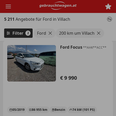
Zum
Hauptinhalt
springen
5 211
Angebote für Ford in Villach
Filter
Ford
200 km um Villach
2
Ford Focus
**AHK**ACC**
€ 9 990
05/2019
86 955 km
Benzin
74 kW (101 PS)