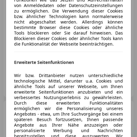
von Anmeldedaten oder Datenschutzeinstellungen
zu ermöglichen. Die Verwendung dieser Cookies
bzw. ähnlicher Technologien kann normalerweise
€ 12 490
1
nicht abgeschaltet werden. Allerdings können
bestimmte Browser diese Cookies oder ähnliche
Tools blockieren oder Sie darauf hinweisen. Das
Blockieren dieser Cookies oder ähnlicher Tools kann
die Funktionalität der Webseite beeinträchtigen.
11/2022
150 700 km
Benzin
92 kW (125 PS)
Erweiterte Seitenfunktionen
Sportfahrwerk, Spurhalteassistent, Alufelgen, Sitzheizung, Sommerreifen, Freisprecheinrichtung, Getönte Scheiben, Sportpaket
Wir bzw. Drittanbieter nutzen unterschiedliche
technologische Mittel, darunter u.a. Cookies und
Auto Gerschberger e.U.
ähnliche Tools auf unserer Webseite, um Ihnen
AT-4970 Eitzing
Merk
erweiterte Seitenfunktionen anzubieten und ein
verbessertes Nutzungserlebnis zu gewährleisten.
Durch diese erweiterten Funktionalitäten
Ford Focus
ermöglichen wir die Personalisierung unseres
1.5 EcoBoost ST-
Angebotes - etwa, um Ihre Suchvorgänge bei einem
Line Business
späteren Besuch fortzusetzen, Ihnen passende
Angebote aus Ihrer Nähe anzuzeigen oder
personalisierte Werbung und Nachrichten
bereitzustellen und diese auszuwerten. Wir