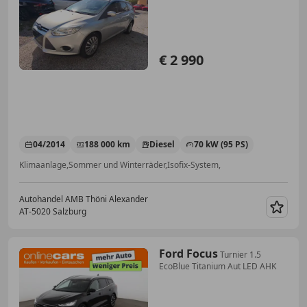
€ 2 990
04/2014
188 000 km
Diesel
70 kW (95 PS)
Klimaanlage,Sommer und Winterräder,Isofix-System,
Autohandel AMB Thöni Alexander
AT-5020 Salzburg
Merk
Ford Focus
Turnier 1.5
EcoBlue Titanium Aut LED AHK