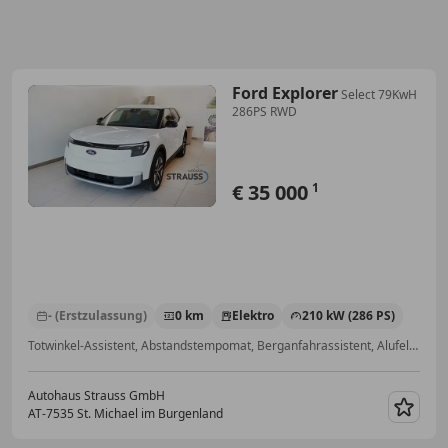
Ford Explorer
Select 79KwH
286PS RWD
€ 35 000
1
- (Erstzulassung)
0 km
Elektro
210 kW (286 PS)
Totwinkel-Assistent, Abstandstempomat, Berganfahrassistent, Alufelgen, Beifahrerairbag, Fernlichtassistent, ABS, Standheizung
Autohaus Strauss GmbH
AT-7535 St. Michael im Burgenland
Merk