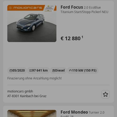
Ford Focus
2.0 EcoBlue
Titanium Start/Stopp Pickerl NEU
€ 12 880
1
05/2020
97 641 km
Diesel
110 kW (150 PS)
Finazierung ohne Anzahlung möglich!
motioncars gmbh
AT-8301 Kainbach bei Graz
Merk
Ford Mondeo
Turnier 2.0
EcoBl. "R-