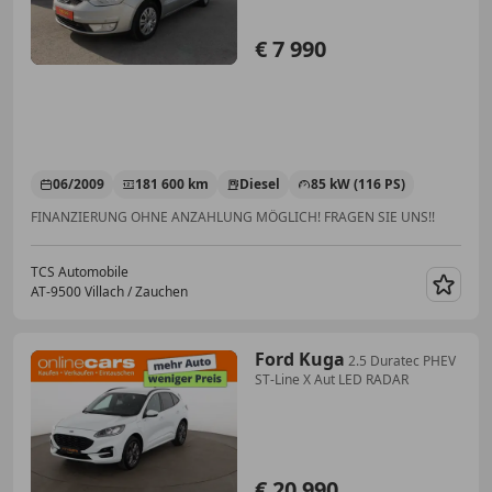
€ 7 990
06/2009
181 600 km
Diesel
85 kW (116 PS)
FINANZIERUNG OHNE ANZAHLUNG MÖGLICH! FRAGEN SIE UNS!!
TCS Automobile
AT-9500 Villach / Zauchen
Merk
Ford Kuga
2.5 Duratec PHEV
ST-Line X Aut LED RADAR
€ 20 990