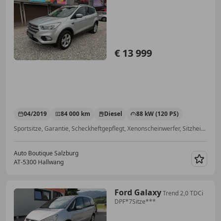
€ 13 999
04/2019
84 000 km
Diesel
88 kW (120 PS)
Sportsitze, Garantie, Scheckheftgepflegt, Xenonscheinwerfer, Sitzheizung, Tempomat, Regensensor, ABS
Auto Boutique Salzburg
AT-5300 Hallwang
Merk
Ford Galaxy
Trend 2,0 TDCi
DPF*7Sitze***