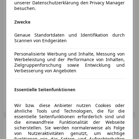
Turnier 2.0
unserer Datenschutzerklärung den Privacy Manager
EcoBl. Aut."Titanium"
besuchen.
AHK*LED*R-KAM
Zwecke
Genaue Standortdaten und Identifikation durch
€ 16 950
1
Scannen von Endgeräten
Personalisierte Werbung und Inhalte, Messung von
Werbeleistung und der Performance von Inhalten,
Zielgruppenforschung sowie Entwicklung und
Verbesserung von Angeboten
04/2022
129 656 km
Diesel
110 kW (150 PS)
**1 JAHR GARANTIE KOSTENLOS** Finanzierung möglich
Essentielle Seitenfunktionen
KFZ Lechner GmbH
AT-4782 St. Florian am Inn
Wir bzw. diese Anbieter nutzen Cookies oder
Merk
ähnliche Tools und Technologien, die für die
essentielle Seitenfunktionen erforderlich sind und
die einwandfreie Funktionalität der Webseite
Ford Focus
1.0 EcoBoost ST-
sicherstellen. Sie werden normalerweise als Folge
Line, Winter-Paket, LED, RFK, Ser
von Nutzeraktivitäten genutzt, um wichtige
Funktionen wie das Setzen und Aufrechterhalten