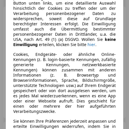
Button unten links, um eine detaillierte Auswahl
hinsichtlich der Cookies zu treffen oder um der
Ford Fiesta
Verarbeitung personenbezogener Daten zu
Titanium 1.6
widersprechen, soweit diese auf Grundlage
TDCi
berechtigter Interessen erfolgt. Die Einwilligung
umfasst auch die Übermittlung bestimmter
personenbezogener Daten in Drittländer, u.a. die
USA, nach Art. 49 (1) (a) DSGVO. Wollen Sie
keine
Einwilligung
erteilen, klicken Sie bitte
hier
.
€ 4 500
Cookies, Endgeräte- oder ähnliche Online-
Kennungen (z. B. login-basierte Kennungen, zufällig
generierte Kennungen, netzwerkbasierte
Kennungen) können zusammen mit anderen
Informationen (z. B. Browsertyp und
Browserinformationen, Sprache, Bildschirmgröße,
10/2011
153 500 km
Diesel
70 kW (95 PS)
unterstützte Technologien usw.) auf Ihrem Endgerät
gespeichert oder von dort ausgelesen werden, um
Seitenairbag, Alufelgen, Elektrische Seitenspiegel, ESP, Tagfahrlicht, Spoiler, Isofix, ABS
es jedes Mal wiederzuerkennen, wenn es eine App
oder einer Webseite aufruft. Dies geschieht für
Gill Automobile e.U.
einen oder mehrere der hier aufgeführten
AT-4653 Eberstalzell
Verarbeitungszwecke.
Merk
Sie können Ihre Präferenzen jederzeit anpassen und
erteilte Einwilligungen widerrufen, indem Sie in
Ford Mondeo