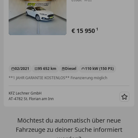
KAM*LED*NAVI*SITZH"
€ 15 950
1
02/2021
95 652 km
Diesel
110 kW (150 PS)
**1 JAHR GARANTIE KOSTENLOS** Finanzierung möglich
KFZ Lechner GmbH
AT-4782 St. Florian am Inn
Merk
Möchtest du automatisch über neue
Fahrzeuge zu deiner Suche informiert