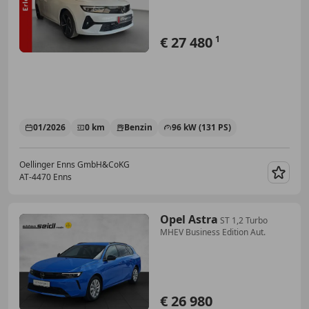
€ 27 480
1
01/2026
0 km
Benzin
96 kW (131 PS)
Oellinger Enns GmbH&CoKG
AT-4470 Enns
Merk
Opel Astra
ST 1,2 Turbo
MHEV Business Edition Aut.
€ 26 980