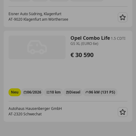
Eisner Auto Südring, Klagenfurt
AT-9020 Klagenfurt am Wörthersee
Merk
Opel Combo Life
1.5 CDTI
GS XL (EURO 6e)
€ 30 590
Neu
06/2026
10 km
Diesel
96 kW (131 PS)
Autohaus Hausenberger GmbH
AT-2320 Schwechat
Merk