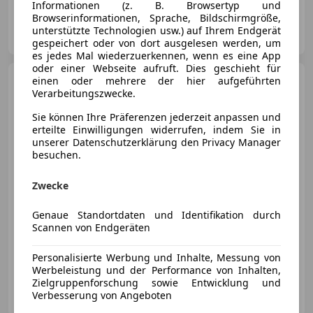
Informationen (z. B. Browsertyp und
Browserinformationen, Sprache, Bildschirmgröße,
MD Fahrzeughandels GmbH
unterstützte Technologien usw.) auf Ihrem Endgerät
AT-6844 Altach
Merk
gespeichert oder von dort ausgelesen werden, um
es jedes Mal wiederzuerkennen, wenn es eine App
oder einer Webseite aufruft. Dies geschieht für
Opel Combo
einen oder mehrere der hier aufgeführten
, GS, XL, 1.5
Diesel (96 kW/130 PS), 6-Gang,
Verarbeitungszwecke.
Sie können Ihre Präferenzen jederzeit anpassen und
erteilte Einwilligungen widerrufen, indem Sie in
unserer Datenschutzerklärung den Privacy Manager
besuchen.
€ 31 990
Zwecke
Genaue Standortdaten und Identifikation durch
Scannen von Endgeräten
03/2026
10 km
Diesel
96 kW (131 PS)
Personalisierte Werbung und Inhalte, Messung von
Werbeleistung und der Performance von Inhalten,
Zielgruppenforschung sowie Entwicklung und
Oskar Schmidt GmbH
Verbesserung von Angeboten
AT-5231 Schalchen
Merk