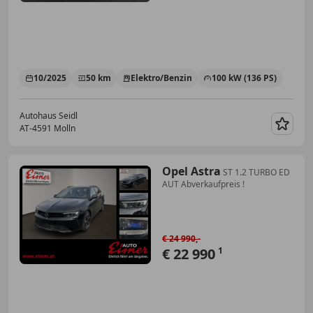
10/2025
50 km
Elektro/Benzin
100 kW (136 PS)
Autohaus Seidl
AT-4591 Molln
Merk
Opel Astra
ST 1.2 TURBO ED
AUT Abverkaufpreis !
€ 24 990,-
€ 22 990
1