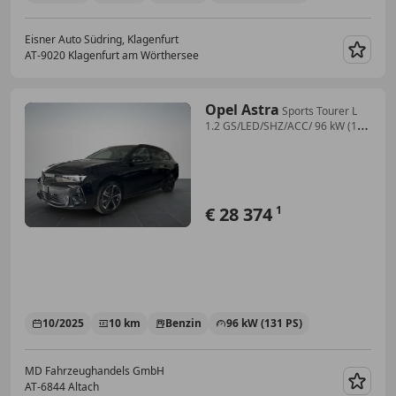
Eisner Auto Südring, Klagenfurt
AT-9020 Klagenfurt am Wörthersee
Merk
Opel Astra
Sports Tourer L
1.2 GS/LED/SHZ/ACC/ 96 kW (131
...
€ 28 374
1
10/2025
10 km
Benzin
96 kW (131 PS)
MD Fahrzeughandels GmbH
AT-6844 Altach
Merk