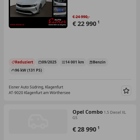
€ 24 990,-
€ 22 990
1
Reduziert
09/2025
14 001 km
Benzin
96 kW (131 PS)
Eisner Auto Südring, Klagenfurt
AT-9020 Klagenfurt am Wörthersee
Merk
Opel Combo
1.5 Diesel XL
GS
€ 28 990
1