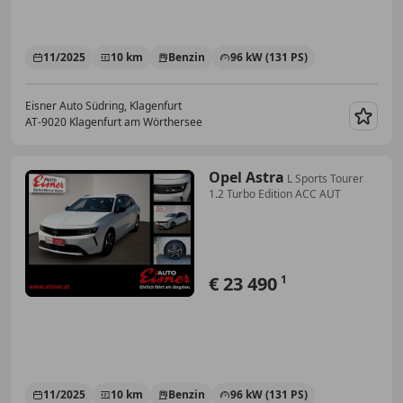
11/2025
10 km
Benzin
96 kW (131 PS)
Eisner Auto Südring, Klagenfurt
AT-9020 Klagenfurt am Wörthersee
Merk
Opel Astra
L Sports Tourer
1.2 Turbo Edition ACC AUT
€ 23 490
1
11/2025
10 km
Benzin
96 kW (131 PS)