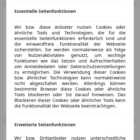
Essentielle Seitenfunktionen
Opel Astra
L Sports Tourer
1.2 Turbo Edition ACC AUT
Wir bzw. diese Anbieter nutzen Cookies oder
ähnliche Tools und Technologien, die für die
essentielle Seitenfunktionen erforderlich sind und
die einwandfreie Funktionalität der Webseite
€ 23 990
1
sicherstellen. Sie werden normalerweise als Folge
von Nutzeraktivitäten genutzt, um wichtige
Funktionen wie das Setzen und Aufrechterhalten
von Anmeldedaten oder Datenschutzeinstellungen
zu ermöglichen. Die Verwendung dieser Cookies
bzw. ähnlicher Technologien kann normalerweise
nicht abgeschaltet werden. Allerdings können
11/2025
10 km
Benzin
96 kW (131 PS)
bestimmte Browser diese Cookies oder ähnliche
Tools blockieren oder Sie darauf hinweisen. Das
Blockieren dieser Cookies oder ähnlicher Tools kann
Eisner Auto Südring, Klagenfurt
die Funktionalität der Webseite beeinträchtigen.
AT-9020 Klagenfurt am Wörthersee
Merk
Erweiterte Seitenfunktionen
Opel Astra
Sports Tourer L
1.2 GS/LED/SHZ/ACC/ 96 kW (131
Wir bzw. Drittanbieter nutzen unterschiedliche