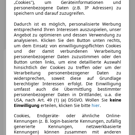
„Cookies"), um Geräteinformationen und
personenbezogene Daten (z.B. IP Adressen) zu
speichern und darauf zuzugreifen.
Dadurch ist es möglich, personalisierte Werbung
entsprechend Ihren Interessen auszuspielen, unser
Angebot zu optimieren und dessen Verwendung zu
analysieren. Klicken Sie den Button unten rechts,
um dem Einsatz von einwilligungspflichten Cookies
und der damit verbundenen Verarbeitung
Opel Astra
personenbezogener Daten zuzustimmen oder den
Sports Tourer L
Button unten links, um eine detaillierte Auswahl
1.2 GS/LED/SHZ/ACC/ 96 kW (131
...
hinsichtlich der Cookies zu treffen oder um der
Verarbeitung personenbezogener Daten zu
widersprechen, soweit diese auf Grundlage
berechtigter Interessen erfolgt. Die Einwilligung
umfasst auch die Übermittlung bestimmter
€ 28 374
1
personenbezogener Daten in Drittländer, u.a. die
USA, nach Art. 49 (1) (a) DSGVO. Wollen Sie
keine
Einwilligung
erteilen, klicken Sie bitte
hier
.
Cookies, Endgeräte- oder ähnliche Online-
Kennungen (z. B. login-basierte Kennungen, zufällig
generierte Kennungen, netzwerkbasierte
10/2025
10 km
Benzin
96 kW (131 PS)
Kennungen) können zusammen mit anderen