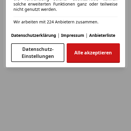
€ 31 980
1
solche erweiterten Funktionen ganz oder teilweise
nicht genutzt werden.
Wir arbeiten mit 224 Anbietern zusammen.
|
|
Datenschutzerklärung
Impressum
Anbieterliste
06/2026
20 km
Diesel
96 kW (131 PS)
Datenschutz-
Alle akzeptieren
Einstellungen
Autohaus Seidl
AT-4591 Molln
Merk