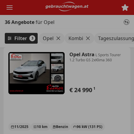
Zum
Hauptinhalt
springen
36 Angebote
für Opel
Filter
Opel
Kombi
Tageszulassun
3
Opel Astra
L Sports Tourer
1.2 Turbo GS 2xKlima 360
€ 24 990
1
11/2025
10 km
Benzin
96 kW (131 PS)