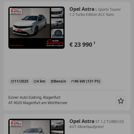
Opel Astra
L Sports Tourer
1.2 Turbo Edition ACC Kam.
€ 23 990
1
11/2025
4 km
Benzin
96 kW (131 PS)
Eisner Auto Südring, Klagenfurt
AT-9020 Klagenfurt am Wörthersee
Merk
Opel Astra
ST 1.2 TURBO ED
AUT Abverkaufpreis!