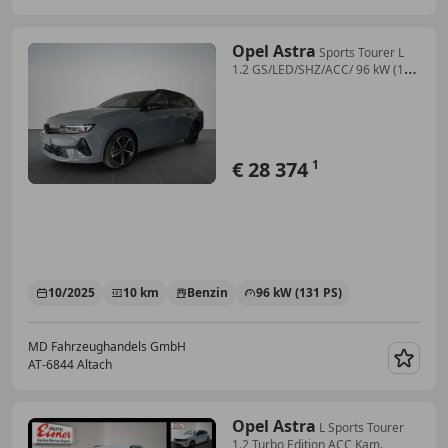
Opel Astra
Sports Tourer L
1.2 GS/LED/SHZ/ACC/ 96 kW (131
...
€ 28 374
1
10/2025
10 km
Benzin
96 kW (131 PS)
MD Fahrzeughandels GmbH
AT-6844 Altach
Merk
Opel Astra
L Sports Tourer
1.2 Turbo Edition ACC Kam.