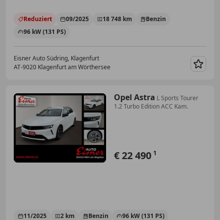
Reduziert
09/2025
18 748 km
Benzin
96 kW (131 PS)
Eisner Auto Südring, Klagenfurt
AT-9020 Klagenfurt am Wörthersee
Merk
Opel Astra
L Sports Tourer
1.2 Turbo Edition ACC Kam.
€ 22 490
1
11/2025
2 km
Benzin
96 kW (131 PS)