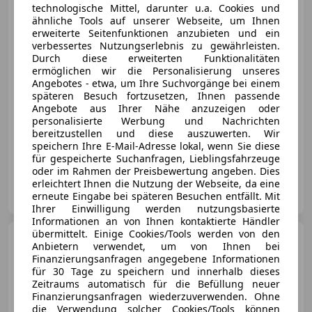
...
technologische Mittel, darunter u.a. Cookies und
ähnliche Tools auf unserer Webseite, um Ihnen
erweiterte Seitenfunktionen anzubieten und ein
verbessertes Nutzungserlebnis zu gewährleisten.
€ 28 374
1
Durch diese erweiterten Funktionalitäten
ermöglichen wir die Personalisierung unseres
Angebotes - etwa, um Ihre Suchvorgänge bei einem
späteren Besuch fortzusetzen, Ihnen passende
Angebote aus Ihrer Nähe anzuzeigen oder
personalisierte Werbung und Nachrichten
bereitzustellen und diese auszuwerten. Wir
speichern Ihre E-Mail-Adresse lokal, wenn Sie diese
10/2025
10 km
Benzin
96 kW (131 PS)
für gespeicherte Suchanfragen, Lieblingsfahrzeuge
oder im Rahmen der Preisbewertung angeben. Dies
erleichtert Ihnen die Nutzung der Webseite, da eine
MD Fahrzeughandels GmbH
erneute Eingabe bei späteren Besuchen entfällt. Mit
AT-6844 Altach
Merk
Ihrer Einwilligung werden nutzungsbasierte
Informationen an von Ihnen kontaktierte Händler
übermittelt. Einige Cookies/Tools werden von den
Opel Combo
1.5 Diesel XL
Anbietern verwendet, um von Ihnen bei
GS *7 Sitzer
Finanzierungsanfragen angegebene Informationen
für 30 Tage zu speichern und innerhalb dieses
Zeitraums automatisch für die Befüllung neuer
Finanzierungsanfragen wiederzuverwenden. Ohne
die Verwendung solcher Cookies/Tools können