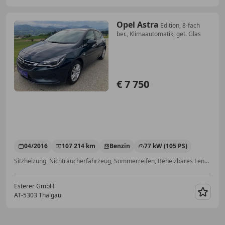
Opel Astra
Edition, 8-fach
ber., Klimaautomatik, get. Glas
€ 7 750
04/2016
107 214 km
Benzin
77 kW (105 PS)
Sitzheizung, Nichtraucherfahrzeug, Sommerreifen, Beheizbares Lenkrad, Freisprecheinrichtung, Isofix, Einparkhilfe Sensoren hinten, Scheckheftgepflegt
Esterer GmbH
AT-5303 Thalgau
Merk