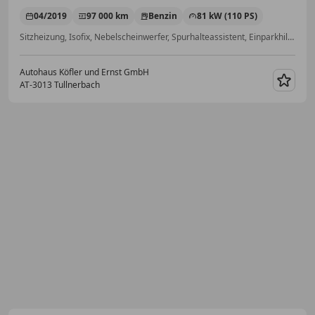
04/2019
97 000 km
Benzin
81 kW (110 PS)
Sitzheizung, Isofix, Nebelscheinwerfer, Spurhalteassistent, Einparkhilfe Sensoren hinten, Fernlichtassistent, Alufelgen, Freisprecheinrichtung
Autohaus Köfler und Ernst GmbH
AT-3013 Tullnerbach
Merk