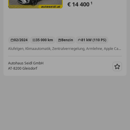
€ 14 400
1
02/2024
35 000 km
Benzin
81 kW (110 PS)
Alufelgen, Klimaautomatik, Zentralverriegelung, Armlehne, Apple CarPlay, Android Auto, Elektrische Fensterheber, Müdigkeitswarnsystem
Autohaus Seidl GmbH
AT-8200 Gleisdorf
Merk