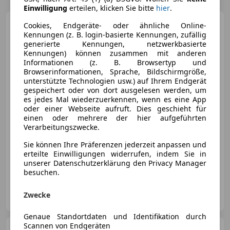
Einwilligung
erteilen, klicken Sie bitte
hier
.
Opel Corsa
1.2 EDITION
Cookies, Endgeräte- oder ähnliche Online-
Kennungen (z. B. login-basierte Kennungen, zufällig
generierte Kennungen, netzwerkbasierte
Kennungen) können zusammen mit anderen
Informationen (z. B. Browsertyp und
Browserinformationen, Sprache, Bildschirmgröße,
unterstützte Technologien usw.) auf Ihrem Endgerät
€ 11 900
gespeichert oder von dort ausgelesen werden, um
es jedes Mal wiederzuerkennen, wenn es eine App
oder einer Webseite aufruft. Dies geschieht für
einen oder mehrere der hier aufgeführten
Verarbeitungszwecke.
Sie können Ihre Präferenzen jederzeit anpassen und
09/2022
28 772 km
Benzin
55 kW (75 PS)
erteilte Einwilligungen widerrufen, indem Sie in
unserer Datenschutzerklärung den Privacy Manager
Armlehne, Elektrische Heckklappe
besuchen.
Benussi GmbH
Zwecke
AT-1110 Wien
Merk
Genaue Standortdaten und Identifikation durch
Scannen von Endgeräten
Opel Mokka