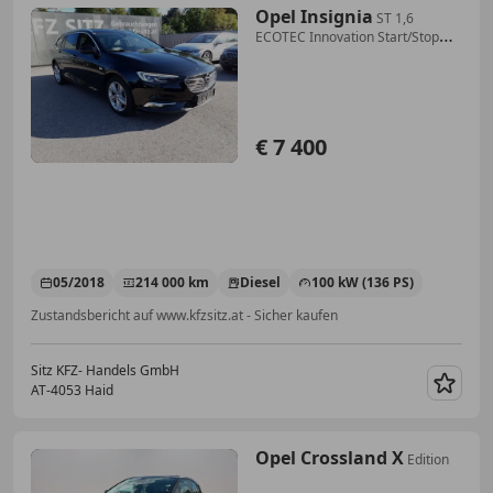
Opel Insignia
ST 1,6
ECOTEC Innovation Start/Stop
System Aut.
€ 7 400
05/2018
214 000 km
Diesel
100 kW (136 PS)
Zustandsbericht auf www.kfzsitz.at - Sicher kaufen
Sitz KFZ- Handels GmbH
AT-4053 Haid
Merk
Opel Crossland X
Edition