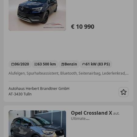
€ 10 990
06/2020
63 500 km
Benzin
61 kW (83 PS)
Alufelgen, Spurhalteassistent, Bluetooth, Seitenairbag, Lederlenkrad, Bordcomputer, Reifendruckkontrollsystem, Verkehrszeichenerkennung
Autohaus Herbert Brandtner GmbH
AT-3430 Tulln
Merk
Opel Crossland X
aut.
Ultimate
*AHK*AMBIENTE*LED*APPLE*NAVI*