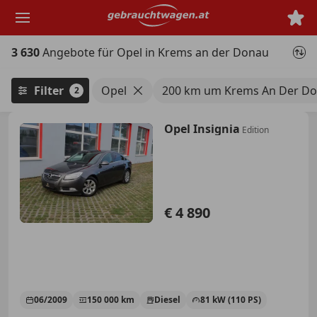
Zum
Hauptinhalt
springen
3 630
Angebote für Opel in Krems an der Donau
Filter
Opel
200 km um Krems An Der D
2
Opel Insignia
Edition
€ 4 890
06/2009
150 000 km
Diesel
81 kW (110 PS)