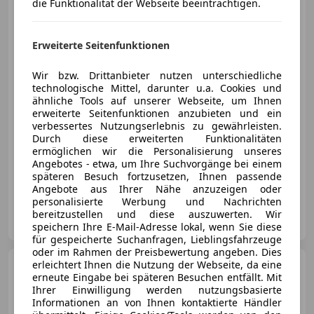
die Funktionalität der Webseite beeinträchtigen.
Erweiterte Seitenfunktionen
€ 22 490
Wir bzw. Drittanbieter nutzen unterschiedliche
technologische Mittel, darunter u.a. Cookies und
ähnliche Tools auf unserer Webseite, um Ihnen
erweiterte Seitenfunktionen anzubieten und ein
verbessertes Nutzungserlebnis zu gewährleisten.
Neu
01/2024
4 548 km
Elektro/Benzin
Durch diese erweiterten Funktionalitäten
ermöglichen wir die Personalisierung unseres
110 kW (150 PS)
Angebotes - etwa, um Ihre Suchvorgänge bei einem
Einparkhilfe Rückfahrkamera, Beheizbares Lenkrad, Sitzheizung, Navigationssystem, Dachreling, Alufelgen, Reifendruckkontrollsystem, Regensensor
späteren Besuch fortzusetzen, Ihnen passende
Angebote aus Ihrer Nähe anzuzeigen oder
personalisierte Werbung und Nachrichten
Onlinecars Vertriebs GmbH ZWNL Wien
bereitzustellen und diese auszuwerten. Wir
AT-1020 Wien
Merk
speichern Ihre E-Mail-Adresse lokal, wenn Sie diese
für gespeicherte Suchanfragen, Lieblingsfahrzeuge
oder im Rahmen der Preisbewertung angeben. Dies
erleichtert Ihnen die Nutzung der Webseite, da eine
Opel Corsa
-F 75PS Benzin
erneute Eingabe bei späteren Besuchen entfällt. Mit
MT5 LP € 21.753,-
Ihrer Einwilligung werden nutzungsbasierte
Informationen an von Ihnen kontaktierte Händler