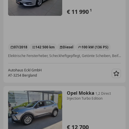
€ 11 990
1
07/2018
142 500 km
Diesel
100 kW (136 PS)
Elektrische Fensterheber, Scheckheftgepflegt, Getönte Scheiben, Beifahrerairbag, Fahrerairbag
Autohaus Eckl GmbH
AT-3254 Bergland
Merk
Opel Mokka
1,2 Direct
Injection Turbo Edition
€ 12 700