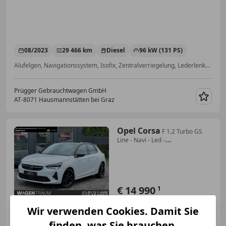
08/2023
29 466 km
Diesel
96 kW (131 PS)
Alufelgen, Navigationssystem, Isofix, Zentralverriegelung, Lederlenkrad, Sportsitze, ESP, Servolenkung
Prügger Gebrauchtwagen GmbH
AT-8071 Hausmannstätten bei Graz
Merk
Opel Corsa
F 1.2 Turbo GS
Line - Navi - Led -
Rückfahrkamera
€ 14 990
1
Wir verwenden Cookies. Damit Sie
finden, was Sie brauchen.