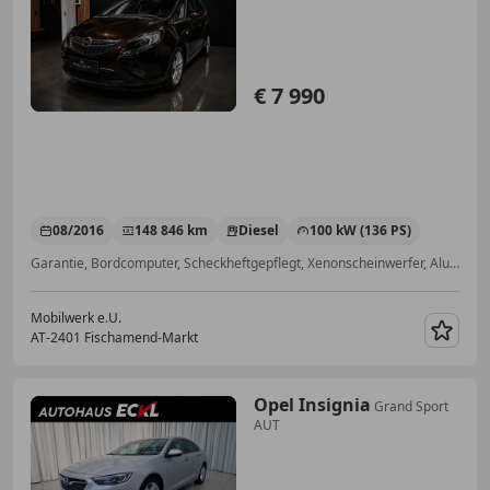
€ 7 990
08/2016
148 846 km
Diesel
100 kW (136 PS)
Garantie, Bordcomputer, Scheckheftgepflegt, Xenonscheinwerfer, Alufelgen, Sitzheizung, Navigationssystem, Klimaanlage
Mobilwerk e.U.
AT-2401 Fischamend-Markt
Merk
Opel Insignia
Grand Sport
AUT