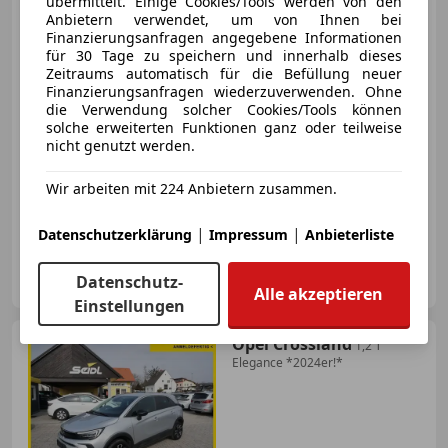
übermittelt. Einige Cookies/Tools werden von den
Anbietern verwendet, um von Ihnen bei
Finanzierungsanfragen angegebene Informationen
für 30 Tage zu speichern und innerhalb dieses
€ 13 433
Zeitraums automatisch für die Befüllung neuer
Finanzierungsanfragen wiederzuverwenden. Ohne
die Verwendung solcher Cookies/Tools können
solche erweiterten Funktionen ganz oder teilweise
nicht genutzt werden.
03/2024
17 432 km
Benzin
55 kW (75 PS)
Wir arbeiten mit 224 Anbietern zusammen.
Scheckheftgepflegt, Radio, Sitzheizung, Beheizbares Lenkrad, Apple CarPlay, Einparkhilfe Rückfahrkamera, USB, Abstandstempomat
|
|
Datenschutzerklärung
Impressum
Anbieterliste
Autohaus Ernest Wipplinger GmbH
Datenschutz-
AT-4310 Mauthausen
Merk
Alle akzeptieren
Einstellungen
Opel Crossland
1,2 T
Elegance *2024er!*