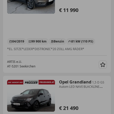
€ 11 990
04/2019
99 900 km
Benzin
81 kW (110 PS)
*EL. SITZE*LEDER*DISTRONIC*20 ZOLL AMG RÄDER*
ARTIS e.U.
AT-5201 Seekirchen
Merk
Opel Grandland
1,5 D GS
Autom LED NAVI BLACKLINE
VIRTUAL
€ 21 490