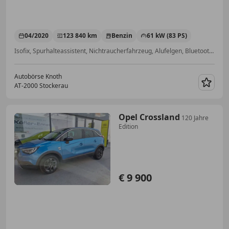
04/2020
123 840 km
Benzin
61 kW (83 PS)
Isofix, Spurhalteassistent, Nichtraucherfahrzeug, Alufelgen, Bluetooth, Elektrische Fensterheber, Sitzheizung, Nebelscheinwerfer
Autobörse Knoth
AT-2000 Stockerau
Merk
Opel Crossland
120 Jahre
Edition
€ 9 900