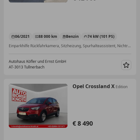
06/2021
88 000 km
Benzin
74 kW (101 PS)
Einparkhilfe Rückfahrkamera, Sitzheizung, Spurhalteassistent, Nichtraucherfahrzeug, Alufelgen, Elektrische Fensterheber, Beheizbares Lenkrad, Fernlichtassistent
Autohaus Köfler und Ernst GmbH
AT-3013 Tullnerbach
Merk
Opel Crossland X
Edition
€ 8 490