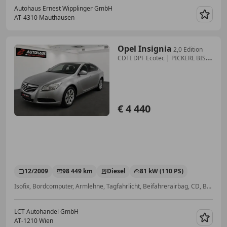
Autohaus Ernest Wipplinger GmbH
AT-4310 Mauthausen
Merk
Opel Insignia
2,0 Edition
CDTI DPF Ecotec | PICKERL BIS
12/20...
€ 4 440
12/2009
98 449 km
Diesel
81 kW (110 PS)
Isofix, Bordcomputer, Armlehne, Tagfahrlicht, Beifahrerairbag, CD, Berganfahrassistent, Multifunktionslenkrad
LCT Autohandel GmbH
AT-1210 Wien
Merk