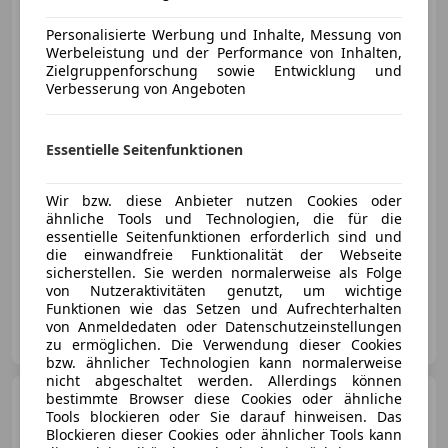
1,2 Direct
Injection Turbo GS Aut.
Personalisierte Werbung und Inhalte, Messung von
Werbeleistung und der Performance von Inhalten,
Zielgruppenforschung sowie Entwicklung und
Verbesserung von Angeboten
€ 19 990
Essentielle Seitenfunktionen
Wir bzw. diese Anbieter nutzen Cookies oder
ähnliche Tools und Technologien, die für die
essentielle Seitenfunktionen erforderlich sind und
06/2025
19 399 km
Benzin
96 kW (131 PS)
die einwandfreie Funktionalität der Webseite
Sitzheizung, Einparkhilfe Sensoren vorne, Alufelgen, Navigationssystem, Müdigkeitswarnsystem, Einparkhilfe Rückfahrkamera, Abstandstempomat, Beheizbares Lenkrad
sicherstellen. Sie werden normalerweise als Folge
von Nutzeraktivitäten genutzt, um wichtige
Funktionen wie das Setzen und Aufrechterhalten
Autohaus Pichler GmbH
von Anmeldedaten oder Datenschutzeinstellungen
AT-8280 Fürstenfeld
Merk
zu ermöglichen. Die Verwendung dieser Cookies
bzw. ähnlicher Technologien kann normalerweise
nicht abgeschaltet werden. Allerdings können
Opel Astra
bestimmte Browser diese Cookies oder ähnliche
1.6 Plug-in-Hybrid
Tools blockieren oder Sie darauf hinweisen. Das
Aut LED NAVI R-CAM
Blockieren dieser Cookies oder ähnlicher Tools kann