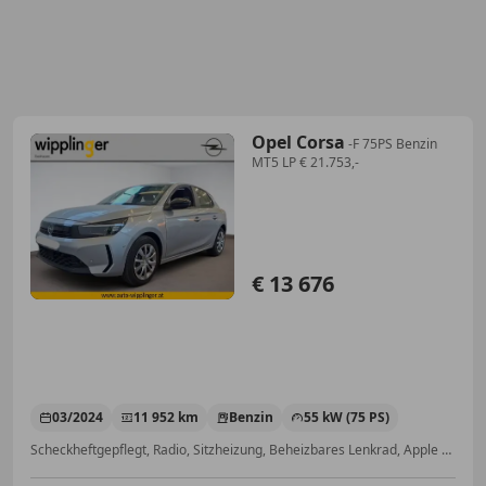
Opel Corsa
-F 75PS Benzin
MT5 LP € 21.753,-
€ 13 676
03/2024
11 952 km
Benzin
55 kW (75 PS)
Scheckheftgepflegt, Radio, Sitzheizung, Beheizbares Lenkrad, Apple CarPlay, Einparkhilfe Rückfahrkamera, USB, Abstandstempomat