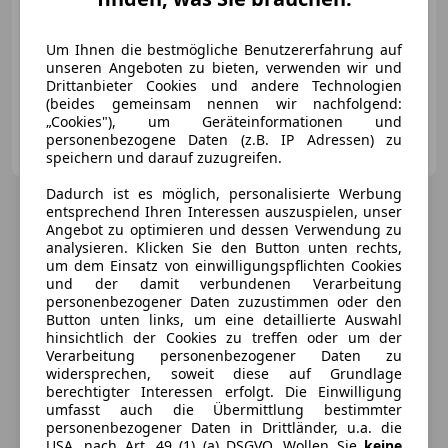
Um Ihnen die bestmögliche Benutzererfahrung auf
09/2023
34 430 km
Benzin
96 kW (131 PS)
unseren Angeboten zu bieten, verwenden wir und
Einparkhilfe Sensoren vorne, Pannenkit, Schlüssellose Zentralverriegelung, Nebelscheinwerfer, ESP, Alufelgen, Beifahrerairbag, Notbremsassistent
Drittanbieter Cookies und andere Technologien
(beides gemeinsam nennen wir nachfolgend:
„Cookies"), um Geräteinformationen und
Wagentraum
personenbezogene Daten (z.B. IP Adressen) zu
AT-5162 Obertrum am See
Merk
speichern und darauf zuzugreifen.
Dadurch ist es möglich, personalisierte Werbung
entsprechend Ihren Interessen auszuspielen, unser
Angebot zu optimieren und dessen Verwendung zu
analysieren. Klicken Sie den Button unten rechts,
um dem Einsatz von einwilligungspflichten Cookies
und der damit verbundenen Verarbeitung
personenbezogener Daten zuzustimmen oder den
Button unten links, um eine detaillierte Auswahl
hinsichtlich der Cookies zu treffen oder um der
Verarbeitung personenbezogener Daten zu
widersprechen, soweit diese auf Grundlage
berechtigter Interessen erfolgt. Die Einwilligung
umfasst auch die Übermittlung bestimmter
personenbezogener Daten in Drittländer, u.a. die
USA, nach Art. 49 (1) (a) DSGVO. Wollen Sie
keine