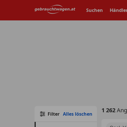
Zum
Hauptinhalt
Suchen
Händle
springen
1 262
Ang
Filter
Alles löschen