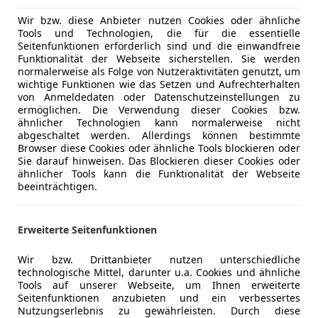
Wir bzw. diese Anbieter nutzen Cookies oder ähnliche
Tools und Technologien, die für die essentielle
Seitenfunktionen erforderlich sind und die einwandfreie
10/2022
24 220 km
Ele
Funktionalität der Webseite sicherstellen. Sie werden
normalerweise als Folge von Nutzeraktivitäten genutzt, um
wichtige Funktionen wie das Setzen und Aufrechterhalten
von Anmeldedaten oder Datenschutzeinstellungen zu
ermöglichen. Die Verwendung dieser Cookies bzw.
T-Automobile GmbH
ähnlicher Technologien kann normalerweise nicht
-4664 Oberweis
abgeschaltet werden. Allerdings können bestimmte
Browser diese Cookies oder ähnliche Tools blockieren oder
Sie darauf hinweisen. Das Blockieren dieser Cookies oder
ähnlicher Tools kann die Funktionalität der Webseite
signia
beeinträchtigen.
€ 4 890
Erweiterte Seitenfunktionen
Wir bzw. Drittanbieter nutzen unterschiedliche
technologische Mittel, darunter u.a. Cookies und ähnliche
Tools auf unserer Webseite, um Ihnen erweiterte
Seitenfunktionen anzubieten und ein verbessertes
Nutzungserlebnis zu gewährleisten. Durch diese