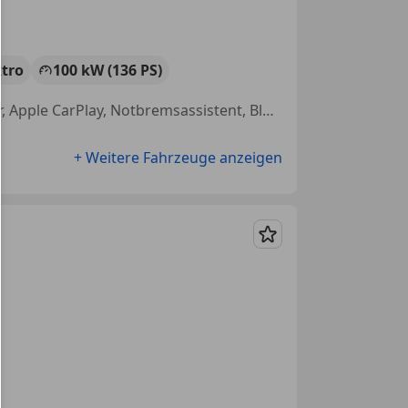
ktro
100 kW (136 PS)
Schlüssellose Zentralverriegelung, Beifahrerairbag, LED-Scheinwerfer, Apple CarPlay, Notbremsassistent, Bluetooth, Android Auto, ABS
+ Weitere Fahrzeuge anzeigen
Merken