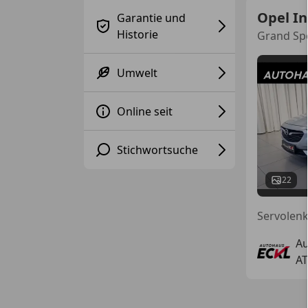
Opel In
Garantie und
Historie
Grand Sp
Umwelt
Online seit
Stichwortsuche
22
Au
AT