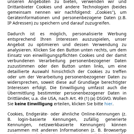
unseren Angeboten zu bieten, verwenden wir und
signia
Drittanbieter Cookies und andere Technologien (beides
gemeinsam nennen wir nachfolgend: „Cookies"), um
ort AUT
Geräteinformationen und personenbezogene Daten (z.B.
IP Adressen) zu speichern und darauf zuzugreifen.
€ 11 990
1
Dadurch ist es möglich, personalisierte Werbung
entsprechend Ihren Interessen auszuspielen, unser
Angebot zu optimieren und dessen Verwendung zu
analysieren. Klicken Sie den Button unten rechts, um dem
Einsatz von einwilligungspflichten Cookies und der damit
verbundenen Verarbeitung personenbezogener Daten
zuzustimmen oder den Button unten links, um eine
detaillierte Auswahl hinsichtlich der Cookies zu treffen
oder um der Verarbeitung personenbezogener Daten zu
07/2018
142 500 km
Di
widersprechen, soweit diese auf Grundlage berechtigter
Interessen erfolgt. Die Einwilligung umfasst auch die
Übermittlung bestimmter personenbezogener Daten in
Drittländer, u.a. die USA, nach Art. 49 (1) (a) DSGVO. Wollen
Sie
keine Einwilligung
erteilen, klicken Sie bitte
hier
.
tohaus Eckl GmbH
-3254 Bergland
Cookies, Endgeräte- oder ähnliche Online-Kennungen (z.
B. login-basierte Kennungen, zufällig generierte
Kennungen, netzwerkbasierte Kennungen) können
zusammen mit anderen Informationen (z. B. Browsertyp