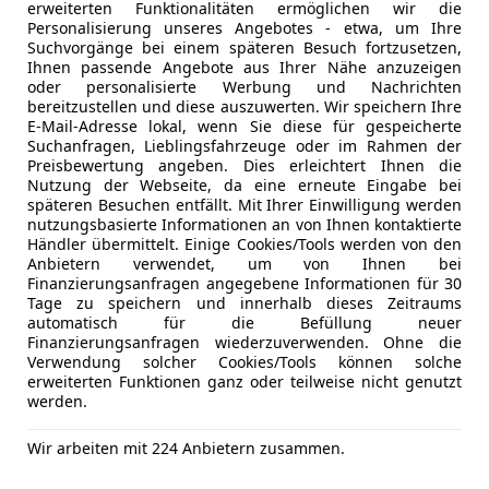
erweiterten Funktionalitäten ermöglichen wir die
Personalisierung unseres Angebotes - etwa, um Ihre
Suchvorgänge bei einem späteren Besuch fortzusetzen,
06/2009
150 000 km
Di
Ihnen passende Angebote aus Ihrer Nähe anzuzeigen
oder personalisierte Werbung und Nachrichten
bereitzustellen und diese auszuwerten. Wir speichern Ihre
E-Mail-Adresse lokal, wenn Sie diese für gespeicherte
ral Autohandel GmbH
Suchanfragen, Lieblingsfahrzeuge oder im Rahmen der
Preisbewertung angeben. Dies erleichtert Ihnen die
-1100 Wien
Nutzung der Webseite, da eine erneute Eingabe bei
späteren Besuchen entfällt. Mit Ihrer Einwilligung werden
nutzungsbasierte Informationen an von Ihnen kontaktierte
Händler übermittelt. Einige Cookies/Tools werden von den
orsa
Anbietern verwendet, um von Ihnen bei
enzin MT5 LP € 21.753,-
Finanzierungsanfragen angegebene Informationen für 30
Tage zu speichern und innerhalb dieses Zeitraums
€ 13 433
automatisch für die Befüllung neuer
Finanzierungsanfragen wiederzuverwenden. Ohne die
Verwendung solcher Cookies/Tools können solche
erweiterten Funktionen ganz oder teilweise nicht genutzt
werden.
Wir arbeiten mit 224 Anbietern zusammen.