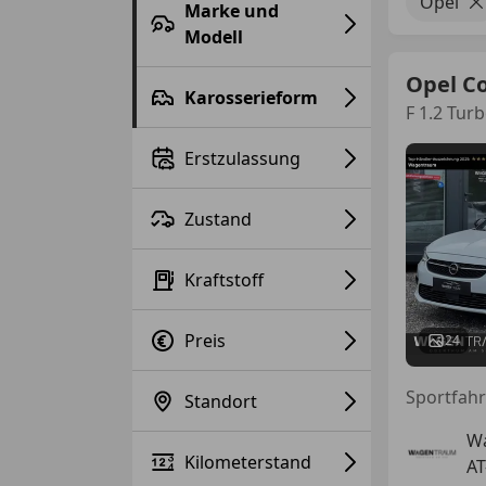
Opel
Marke und
Modell
Opel C
Karosserieform
F 1.2 Tur
Erstzulassung
Zustand
Kraftstoff
Preis
24
Standort
W
Kilometerstand
AT