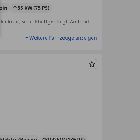
zin
55 kW (75 PS)
Sitzheizung, Einparkhilfe Rückfahrkamera, Totwinkel-Assistent, Lederlenkrad, Scheckheftgepflegt, Android Auto, Nebelscheinwerfer, Sommerreifen
+ Weitere Fahrzeuge anzeigen
Merken
Elektro/Benzin
100 kW (136 PS)