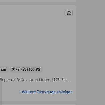
Merken
nzin
77 kW (105 PS)
Sitzheizung, Freisprecheinrichtung, Sommerreifen, Lordosenstütze, Einparkhilfe Sensoren hinten, USB, Scheckheftgepflegt, LED-Tagfahrlicht
+ Weitere Fahrzeuge anzeigen