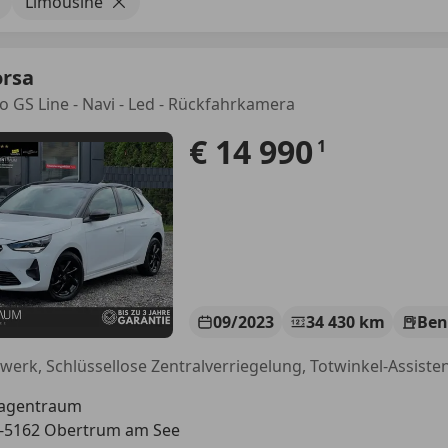
Limousine
orsa
bo GS Line - Navi - Led - Rückfahrkamera
€ 14 990
1
09/2023
34 430 km
Ben
agentraum
-5162 Obertrum am See