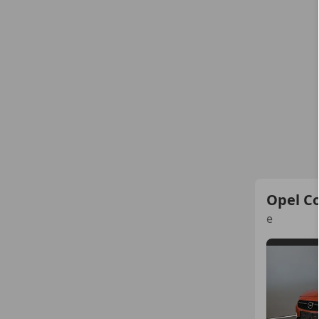
Opel C
e