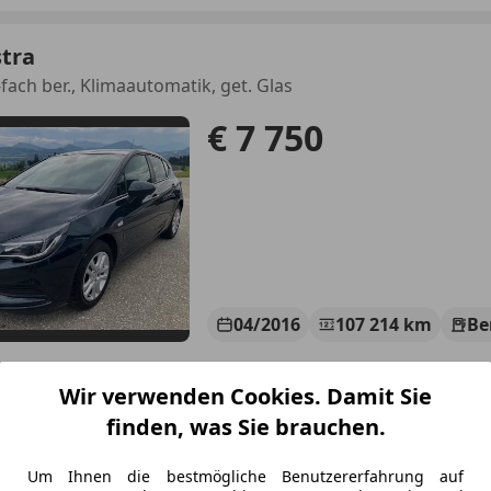
stra
-fach ber., Klimaautomatik, get. Glas
€ 7 750
04/2016
107 214 km
Be
Wir verwenden Cookies. Damit Sie
terer GmbH
finden, was Sie brauchen.
-5303 Thalgau
Um Ihnen die bestmögliche Benutzererfahrung auf