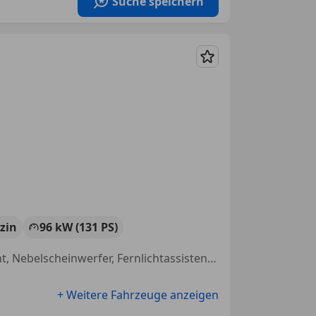
Suche speichern
Merken
zin
96 kW (131 PS)
Sportfahrwerk, Schlüssellose Zentralverriegelung, Totwinkel-Assistent, Nebelscheinwerfer, Fernlichtassistent, Pannenkit, Einparkhilfe Sensoren vorne, USB
+ Weitere Fahrzeuge anzeigen