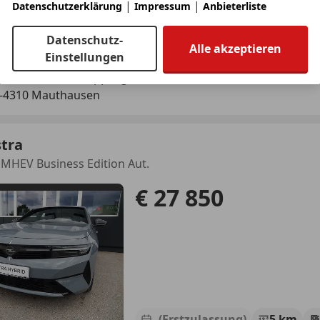
|
|
Datenschutzerklärung
Impressum
Anbieterliste
03/2024
17 432 km
Ben
Datenschutz-
Alle akzeptieren
Einstellungen
tohaus Ernest Wipplinger GmbH
-4310 Mauthausen
stra
 MHEV Business Edition Aut.
€ 27 850
- (Erstzulassung)
5 km