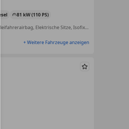
esel
81 kW (110 PS)
Scheckheftgepflegt, Tagfahrlicht, Nebelscheinwerfer, Servolenkung, Beifahrerairbag, Elektrische Sitze, Isofix, Armlehne
+ Weitere Fahrzeuge anzeigen
Merken