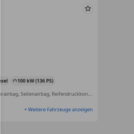
Merken
esel
100 kW (136 PS)
Servolenkung, Scheckheftgepflegt, Elektrische Fensterheber, Beifahrerairbag, Seitenairbag, Reifendruckkontrollsystem, ABS
+ Weitere Fahrzeuge anzeigen