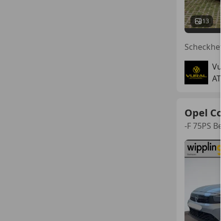
13
Vu
AT
Opel C
-F 75PS B