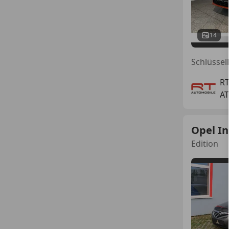
14
R
AT
Opel In
Edition