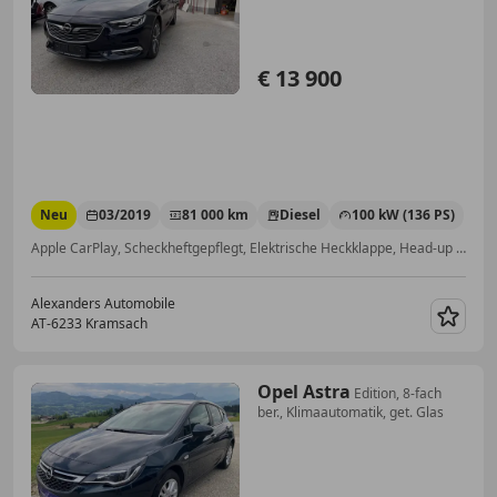
€ 13 900
Neu
03/2019
81 000 km
Diesel
100 kW (136 PS)
Apple CarPlay, Scheckheftgepflegt, Elektrische Heckklappe, Head-up display, Ambientebeleuchtung, Sprachsteuerung, Klimaautomatik, Spurhalteassistent
Alexanders Automobile
AT-6233 Kramsach
Merk
Opel Astra
Edition, 8-fach
ber., Klimaautomatik, get. Glas