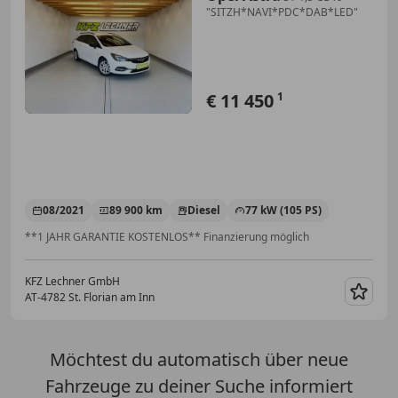
"SITZH*NAVI*PDC*DAB*LED"
€ 11 450
1
08/2021
89 900 km
Diesel
77 kW (105 PS)
**1 JAHR GARANTIE KOSTENLOS** Finanzierung möglich
KFZ Lechner GmbH
AT-4782 St. Florian am Inn
Merk
Möchtest du automatisch über neue
Fahrzeuge zu deiner Suche informiert