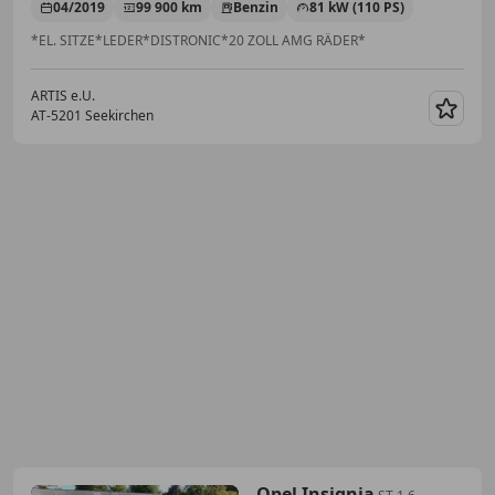
04/2019
99 900 km
Benzin
81 kW (110 PS)
*EL. SITZE*LEDER*DISTRONIC*20 ZOLL AMG RÄDER*
ARTIS e.U.
AT-5201 Seekirchen
Merk
Opel Insignia