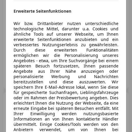
Erweiterte Seitenfunktionen
€ 15 990
Wir bzw. Drittanbieter nutzen unterschiedliche
technologische Mittel, darunter u.a. Cookies und
ähnliche Tools auf unserer Webseite, um Ihnen
erweiterte Seitenfunktionen anzubieten und ein
verbessertes Nutzungserlebnis zu gewährleisten.
Durch diese erweiterten Funktionalitäten
10/2022
24 220 km
Elektro
100 kW (136 PS)
ermöglichen wir die Personalisierung unseres
Angebotes - etwa, um Ihre Suchvorgänge bei einem
Schlüssellose Zentralverriegelung, Beifahrerairbag, LED-Scheinwerfer, Apple CarPlay, Notbremsassistent, Bluetooth, Android Auto, ABS
späteren Besuch fortzusetzen, Ihnen passende
Angebote aus Ihrer Nähe anzuzeigen oder
RT-Automobile GmbH
personalisierte Werbung und Nachrichten
AT-4664 Oberweis
bereitzustellen und diese auszuwerten. Wir
Merk
speichern Ihre E-Mail-Adresse lokal, wenn Sie diese
für gespeicherte Suchanfragen, Lieblingsfahrzeuge
oder im Rahmen der Preisbewertung angeben. Dies
Opel Insignia
Grand Sport
erleichtert Ihnen die Nutzung der Webseite, da eine
AUT
erneute Eingabe bei späteren Besuchen entfällt. Mit
Ihrer Einwilligung werden nutzungsbasierte
Informationen an von Ihnen kontaktierte Händler
übermittelt. Einige Cookies/Tools werden von den
Anbietern verwendet, um von Ihnen bei