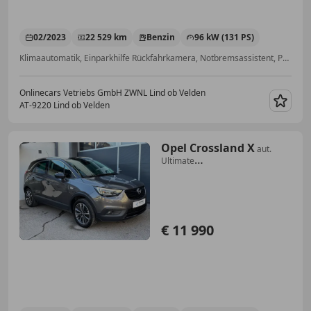
02/2023
22 529 km
Benzin
96 kW (131 PS)
Klimaautomatik, Einparkhilfe Rückfahrkamera, Notbremsassistent, Partikelfilter, Alufelgen, Navigationssystem, Spurhalteassistent, Isofix
Onlinecars Vetriebs GmbH ZWNL Lind ob Velden
AT-9220 Lind ob Velden
Merk
Opel Crossland X
aut.
Ultimate
*AHK*AMBIENTE*LED*APPLE*NAVI*
€ 11 990