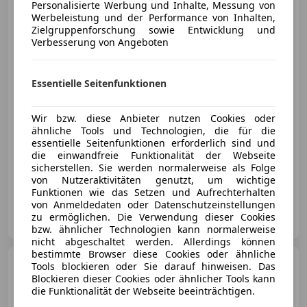
1,5 D GS
Personalisierte Werbung und Inhalte, Messung von
Autom LED NAVI BLACKLINE
Werbeleistung und der Performance von Inhalten,
VIRTUAL
Zielgruppenforschung sowie Entwicklung und
Verbesserung von Angeboten
€ 21 490
Essentielle Seitenfunktionen
Wir bzw. diese Anbieter nutzen Cookies oder
ähnliche Tools und Technologien, die für die
essentielle Seitenfunktionen erforderlich sind und
08/2023
29 466 km
Diesel
96 kW (131 PS)
die einwandfreie Funktionalität der Webseite
sicherstellen. Sie werden normalerweise als Folge
Alufelgen, Servolenkung, Navigationssystem, Sportsitze, Isofix, Freisprecheinrichtung, ESP
von Nutzeraktivitäten genutzt, um wichtige
Funktionen wie das Setzen und Aufrechterhalten
von Anmeldedaten oder Datenschutzeinstellungen
Prügger Gebrauchtwagen GmbH
zu ermöglichen. Die Verwendung dieser Cookies
AT-8071 Hausmannstätten bei Graz
Merk
bzw. ähnlicher Technologien kann normalerweise
nicht abgeschaltet werden. Allerdings können
bestimmte Browser diese Cookies oder ähnliche
Opel Corsa
e
Tools blockieren oder Sie darauf hinweisen. Das
Blockieren dieser Cookies oder ähnlicher Tools kann
die Funktionalität der Webseite beeinträchtigen.