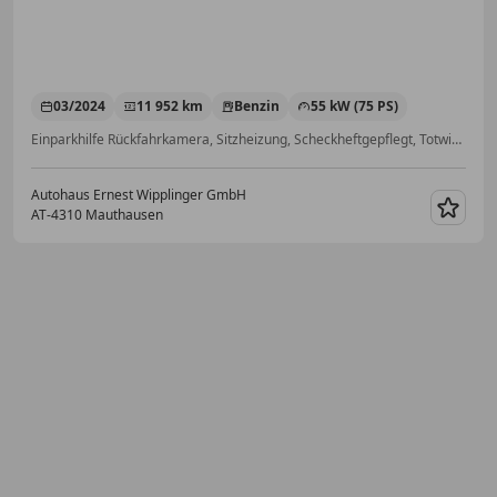
03/2024
11 952 km
Benzin
55 kW (75 PS)
Einparkhilfe Rückfahrkamera, Sitzheizung, Scheckheftgepflegt, Totwinkel-Assistent, Sommerreifen, Lederlenkrad, Android Auto, Nebelscheinwerfer
Autohaus Ernest Wipplinger GmbH
AT-4310 Mauthausen
Merk