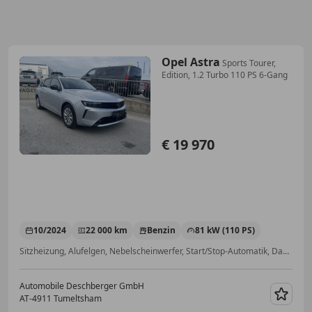
Opel Astra
Sports Tourer,
Edition, 1.2 Turbo 110 PS 6-Gang
€ 19 970
10/2024
22 000 km
Benzin
81 kW (110 PS)
Sitzheizung, Alufelgen, Nebelscheinwerfer, Start/Stop-Automatik, Dachreling, Reifendruckkontrollsystem, Elektrische Seitenspiegel, Einparkhilfe Sensoren vorne
Automobile Deschberger GmbH
AT-4911 Tumeltsham
Merk