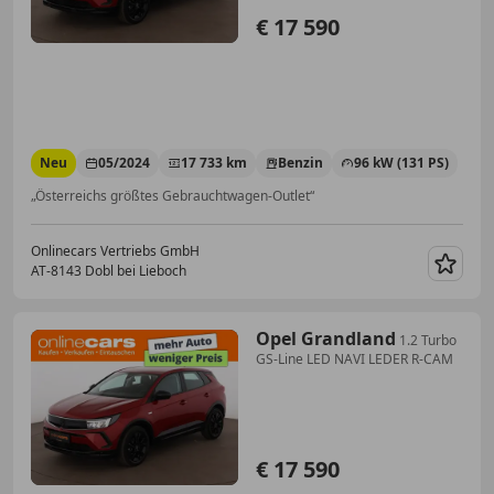
€ 17 590
Neu
05/2024
17 733 km
Benzin
96 kW (131 PS)
„Österreichs größtes Gebrauchtwagen-Outlet“
Onlinecars Vertriebs GmbH
AT-8143 Dobl bei Lieboch
Merk
Opel Grandland
1.2 Turbo
GS-Line LED NAVI LEDER R-CAM
€ 17 590