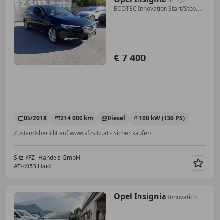
ST 1,6
ECOTEC Innovation Start/Stop
System Aut.
€ 7 400
05/2018
214 000 km
Diesel
100 kW (136 PS)
Zustandsbericht auf www.kfzsitz.at - Sicher kaufen
Sitz KFZ- Handels GmbH
AT-4053 Haid
Merk
Opel Insignia
Innovation