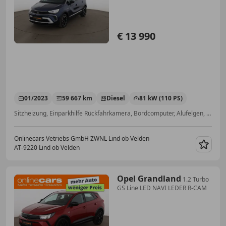
€ 13 990
01/2023
59 667 km
Diesel
81 kW (110 PS)
Sitzheizung, Einparkhilfe Rückfahrkamera, Bordcomputer, Alufelgen, Verkehrszeichenerkennung, Klimaautomatik, Lordosenstütze, Regensensor
Onlinecars Vetriebs GmbH ZWNL Lind ob Velden
AT-9220 Lind ob Velden
Merk
Opel Grandland
1.2 Turbo
GS Line LED NAVI LEDER R-CAM