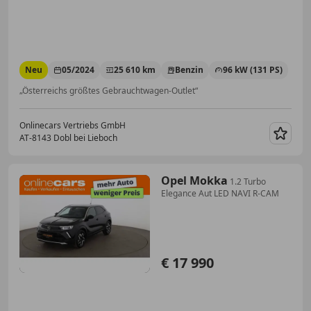
Neu
05/2024
25 610 km
Benzin
96 kW (131 PS)
„Österreichs größtes Gebrauchtwagen-Outlet“
Onlinecars Vertriebs GmbH
AT-8143 Dobl bei Lieboch
Merk
Opel Mokka
1.2 Turbo
Elegance Aut LED NAVI R-CAM
€ 17 990