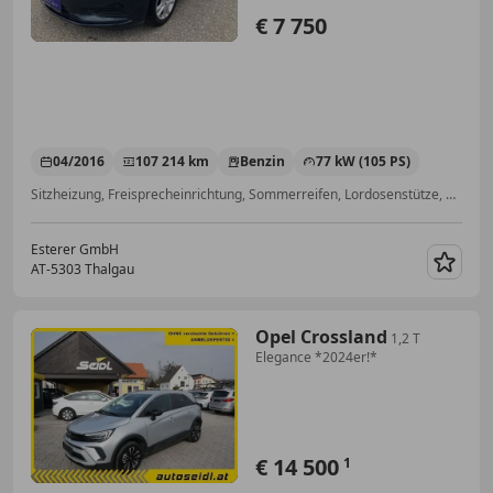
€ 7 750
04/2016
107 214 km
Benzin
77 kW (105 PS)
Sitzheizung, Freisprecheinrichtung, Sommerreifen, Lordosenstütze, Einparkhilfe Sensoren hinten, USB, Scheckheftgepflegt, LED-Tagfahrlicht
Esterer GmbH
AT-5303 Thalgau
Merk
Opel Crossland
1,2 T
Elegance *2024er!*
€ 14 500
1