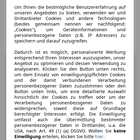
Um Ihnen die bestmögliche Benutzererfahrung auf
unseren Angeboten zu bieten, verwenden wir und
09/2023
39 500 km
Benzin
81 kW (110 PS)
Drittanbieter Cookies und andere Technologien
(beides gemeinsam nennen wir nachfolgend:
Alufelgen, Schlüssellose Zentralverriegelung, ABS, Klimaautomatik, Servolenkung
„Cookies"), um Geräteinformationen und
personenbezogene Daten (z.B. IP Adressen) zu
speichern und darauf zuzugreifen.
Autohaus Seidl GmbH
AT-8200 Gleisdorf
Merk
Dadurch ist es möglich, personalisierte Werbung
entsprechend Ihren Interessen auszuspielen, unser
Angebot zu optimieren und dessen Verwendung zu
analysieren. Klicken Sie den Button unten rechts,
um dem Einsatz von einwilligungspflichten Cookies
und der damit verbundenen Verarbeitung
personenbezogener Daten zuzustimmen oder den
Button unten links, um eine detaillierte Auswahl
hinsichtlich der Cookies zu treffen oder um der
Verarbeitung personenbezogener Daten zu
widersprechen, soweit diese auf Grundlage
berechtigter Interessen erfolgt. Die Einwilligung
umfasst auch die Übermittlung bestimmter
personenbezogener Daten in Drittländer, u.a. die
USA, nach Art. 49 (1) (a) DSGVO. Wollen Sie
keine
Einwilligung
erteilen, klicken Sie bitte
hier
.