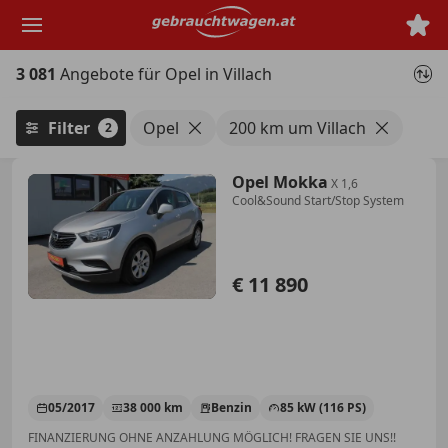
Zum
Hauptinhalt
springen
3 081
Angebote für Opel in Villach
Filter
Opel
200 km um Villach
2
Opel Mokka
X 1,6
Cool&Sound Start/Stop System
€ 11 890
05/2017
38 000 km
Benzin
85 kW (116 PS)
FINANZIERUNG OHNE ANZAHLUNG MÖGLICH! FRAGEN SIE UNS!!