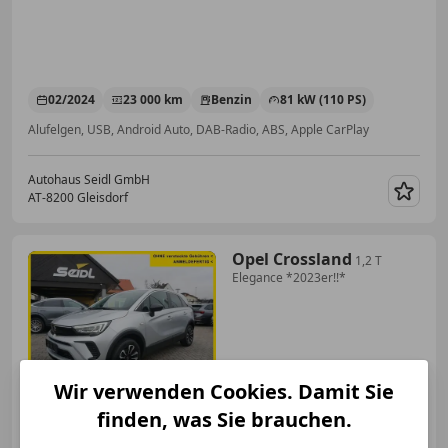
02/2024
23 000 km
Benzin
81 kW (110 PS)
Alufelgen, USB, Android Auto, DAB-Radio, ABS, Apple CarPlay
Autohaus Seidl GmbH
AT-8200 Gleisdorf
Merk
Opel Crossland
1,2 T
Elegance *2023er!!*
€ 13 990
1
Wir verwenden Cookies. Damit Sie
finden, was Sie brauchen.