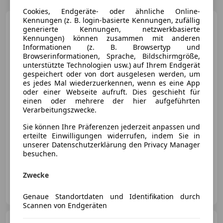
Cookies, Endgeräte- oder ähnliche Online-
Kennungen (z. B. login-basierte Kennungen, zufällig
Opel Insignia
1.6 CDTI
generierte Kennungen, netzwerkbasierte
Business Edition
Kennungen) können zusammen mit anderen
Informationen (z. B. Browsertyp und
Browserinformationen, Sprache, Bildschirmgröße,
unterstützte Technologien usw.) auf Ihrem Endgerät
gespeichert oder von dort ausgelesen werden, um
€ 13 990
es jedes Mal wiederzuerkennen, wenn es eine App
oder einer Webseite aufruft. Dies geschieht für
einen oder mehrere der hier aufgeführten
Verarbeitungszwecke.
Sie können Ihre Präferenzen jederzeit anpassen und
erteilte Einwilligungen widerrufen, indem Sie in
03/2019
110 900 km
Diesel
100 kW (136 PS)
unserer Datenschutzerklärung den Privacy Manager
besuchen.
Apple CarPlay, Head-up display, Scheckheftgepflegt, Sitzheizung, Schlüssellose Zentralverriegelung, Sprachsteuerung, Navigationssystem, 2-Zonen-Klimaautomatik
Zwecke
RT-Automobile GmbH
AT-4664 Oberweis
Merk
Genaue Standortdaten und Identifikation durch
Scannen von Endgeräten
Opel Grandland