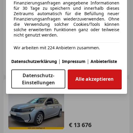
€ 11 990
1
Finanzierungsanfragen angegebene Informationen
für 30 Tage zu speichern und innerhalb dieses
Zeitraums automatisch für die Befüllung neuer
Finanzierungsanfragen wiederzuverwenden. Ohne
die Verwendung solcher Cookies/Tools können
solche erweiterten Funktionen ganz oder teilweise
nicht genutzt werden.
07/2018
142 500 km
Diesel
100 kW (136 PS)
Wir arbeiten mit 224 Anbietern zusammen.
Servolenkung, Scheckheftgepflegt, Elektrische Fensterheber, Beifahrerairbag, Seitenairbag, Reifendruckkontrollsystem, ABS
|
|
Datenschutzerklärung
Impressum
Anbieterliste
Autohaus Eckl GmbH
AT-3254 Bergland
Merk
Datenschutz-
Alle akzeptieren
Einstellungen
Opel Corsa
-F 75PS Benzin
MT5 LP € 21.753,-
€ 13 676