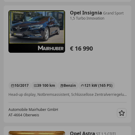
Opel Insignia
Grand Sport
1,5 Turbo Innovation
€ 16 990
10/2017
39 100 km
Benzin
121 kW (165 PS)
Head-up display, Notbremsassistent, Schlüssellose Zentralverriegelung, Sitzheizung, Navigationssystem, LED-Scheinwerfer, Einparkhilfe Rückfahrkamera, Traktionskontrolle
Automobile Mairhuber GmbH
AT-4664 Oberweis
Merk
Opel Astra
ST 1,5 CDTI