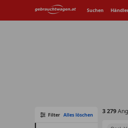
Zum
Hauptinhalt
Suchen
Händle
springen
3 279
Ang
Filter
Alles löschen