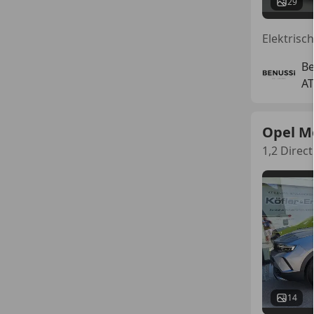
29
Elektrisc
B
AT
Opel M
1,2 Direct
14