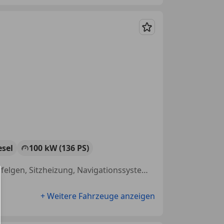
Merken
esel
100 kW (136 PS)
Garantie, Bordcomputer, Scheckheftgepflegt, Xenonscheinwerfer, Alufelgen, Sitzheizung, Navigationssystem, Klimaanlage
+ Weitere Fahrzeuge anzeigen