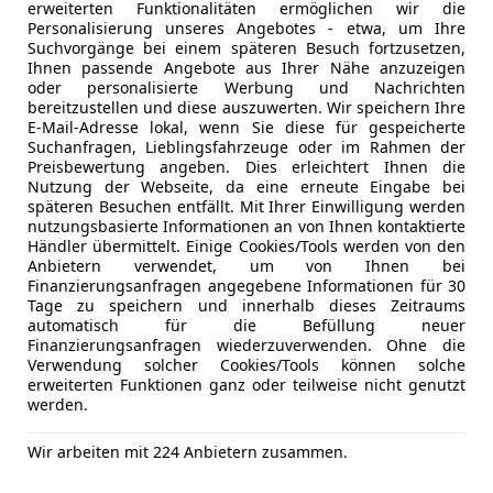
erweiterten Funktionalitäten ermöglichen wir die
09/2022
28 772 km
Ben
Personalisierung unseres Angebotes - etwa, um Ihre
Suchvorgänge bei einem späteren Besuch fortzusetzen,
he Heckklappe, Armlehne
Ihnen passende Angebote aus Ihrer Nähe anzuzeigen
oder personalisierte Werbung und Nachrichten
enussi GmbH
bereitzustellen und diese auszuwerten. Wir speichern Ihre
E-Mail-Adresse lokal, wenn Sie diese für gespeicherte
-1110 Wien
Suchanfragen, Lieblingsfahrzeuge oder im Rahmen der
Preisbewertung angeben. Dies erleichtert Ihnen die
Nutzung der Webseite, da eine erneute Eingabe bei
okka
späteren Besuchen entfällt. Mit Ihrer Einwilligung werden
nutzungsbasierte Informationen an von Ihnen kontaktierte
 Injection Turbo Edition
Händler übermittelt. Einige Cookies/Tools werden von den
Anbietern verwendet, um von Ihnen bei
€ 12 700
Finanzierungsanfragen angegebene Informationen für 30
Tage zu speichern und innerhalb dieses Zeitraums
automatisch für die Befüllung neuer
Finanzierungsanfragen wiederzuverwenden. Ohne die
Verwendung solcher Cookies/Tools können solche
erweiterten Funktionen ganz oder teilweise nicht genutzt
werden.
Wir arbeiten mit 224 Anbietern zusammen.
06/2021
88 000 km
Ben