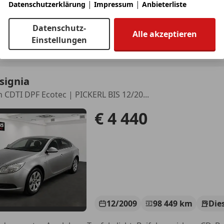
|
|
Datenschutzerklärung
Impressum
Anbieterliste
Datenschutz-
Alle akzeptieren
tohaus Köfler und Ernst GmbH
Einstellungen
-3013 Tullnerbach
signia
on CDTI DPF Ecotec | PICKERL BIS 12/20...
€ 4 440
12/2009
98 449 km
Die