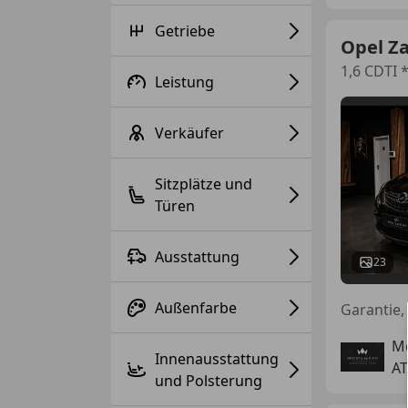
Getriebe
Opel Za
1,6 CDTI *
Leistung
Verkäufer
Sitzplätze und
Türen
Ausstattung
23
Außenfarbe
Mo
Innenausstattung
AT
und Polsterung