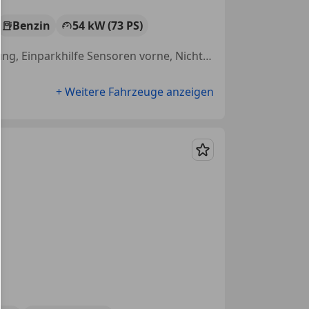
Benzin
54 kW (73 PS)
Alufelgen, Nebelscheinwerfer, Einparkhilfe Sensoren hinten, Sitzheizung, Einparkhilfe Sensoren vorne, Nichtraucherfahrzeug, Elektrische Fensterheber, ABS
+ Weitere Fahrzeuge anzeigen
Merken