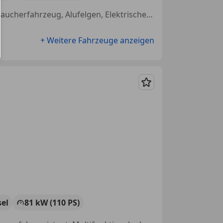
Einparkhilfe Rückfahrkamera, Sitzheizung, Spurhalteassistent, Nichtraucherfahrzeug, Alufelgen, Elektrische Fensterheber, Beheizbares Lenkrad, Fernlichtassistent
+ Weitere Fahrzeuge anzeigen
Merken
sel
81 kW (110 PS)