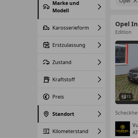
Opel
Marke und
Modell
Opel In
Karosserieform
Edition
Erstzulassung
Zustand
Kraftstoff
Preis
13
Standort
Vu
Kilometerstand
AT