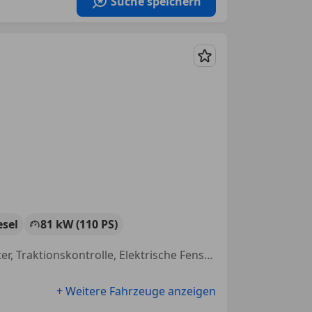
Suche speichern
Merken
esel
81 kW (110 PS)
Scheckheftgepflegt, Isofix, Tagfahrlicht, Armlehne, MP3, Bordcomputer, Traktionskontrolle, Elektrische Fensterheber
+ Weitere Fahrzeuge anzeigen