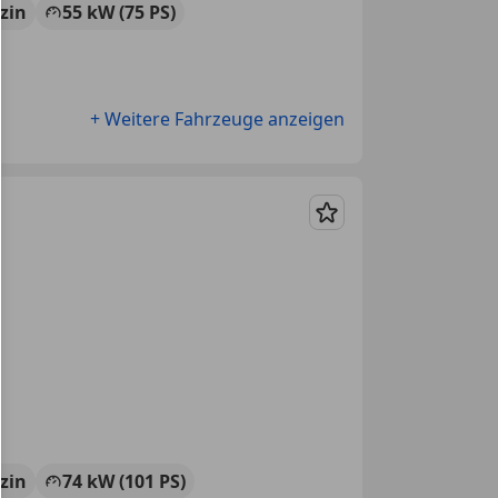
zin
55 kW (75 PS)
+ Weitere Fahrzeuge anzeigen
Merken
zin
74 kW (101 PS)