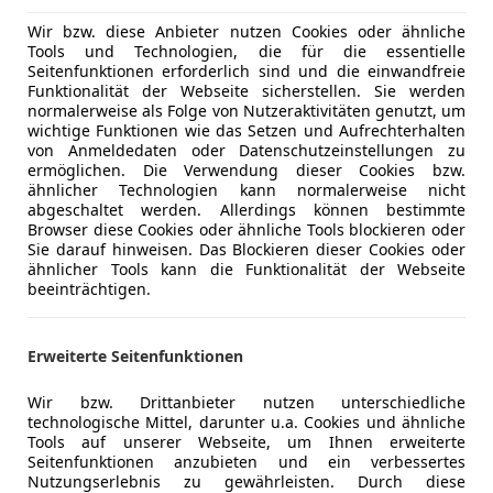
Wir bzw. diese Anbieter nutzen Cookies oder ähnliche
Neu
01/2019
32 200 km
Tools und Technologien, die für die essentielle
Seitenfunktionen erforderlich sind und die einwandfreie
Funktionalität der Webseite sicherstellen. Sie werden
normalerweise als Folge von Nutzeraktivitäten genutzt, um
wichtige Funktionen wie das Setzen und Aufrechterhalten
tohaus Zezula GmbH & Co KG
von Anmeldedaten oder Datenschutzeinstellungen zu
-2700 Wiener Neustadt
ermöglichen. Die Verwendung dieser Cookies bzw.
ähnlicher Technologien kann normalerweise nicht
abgeschaltet werden. Allerdings können bestimmte
Browser diese Cookies oder ähnliche Tools blockieren oder
orsa
Sie darauf hinweisen. Das Blockieren dieser Cookies oder
ION
ähnlicher Tools kann die Funktionalität der Webseite
beeinträchtigen.
€ 11 900
Erweiterte Seitenfunktionen
Wir bzw. Drittanbieter nutzen unterschiedliche
technologische Mittel, darunter u.a. Cookies und ähnliche
Tools auf unserer Webseite, um Ihnen erweiterte
Seitenfunktionen anzubieten und ein verbessertes
Nutzungserlebnis zu gewährleisten. Durch diese