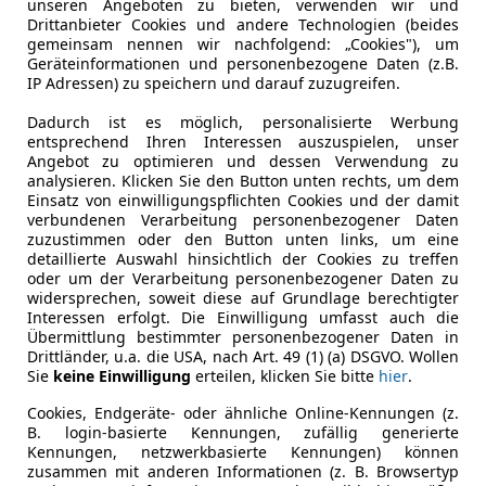
unseren Angeboten zu bieten, verwenden wir und
ntara
Drittanbieter Cookies und andere Technologien (beides
gemeinsam nennen wir nachfolgend: „Cookies"), um
4 Aut.
Geräteinformationen und personenbezogene Daten (z.B.
IP Adressen) zu speichern und darauf zuzugreifen.
€ 7 990
Dadurch ist es möglich, personalisierte Werbung
entsprechend Ihren Interessen auszuspielen, unser
Angebot zu optimieren und dessen Verwendung zu
analysieren. Klicken Sie den Button unten rechts, um dem
Einsatz von einwilligungspflichten Cookies und der damit
verbundenen Verarbeitung personenbezogener Daten
zuzustimmen oder den Button unten links, um eine
detaillierte Auswahl hinsichtlich der Cookies zu treffen
oder um der Verarbeitung personenbezogener Daten zu
03/2013
132 000 km
Di
widersprechen, soweit diese auf Grundlage berechtigter
Interessen erfolgt. Die Einwilligung umfasst auch die
Übermittlung bestimmter personenbezogener Daten in
tohandel Schleer e.U.
Drittländer, u.a. die USA, nach Art. 49 (1) (a) DSGVO. Wollen
-2604 Theresienfled
Sie
keine Einwilligung
erteilen, klicken Sie bitte
hier
.
Cookies, Endgeräte- oder ähnliche Online-Kennungen (z.
B. login-basierte Kennungen, zufällig generierte
Kennungen, netzwerkbasierte Kennungen) können
zusammen mit anderen Informationen (z. B. Browsertyp