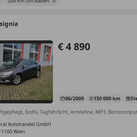
200 km um Baden
signia
€ 4 890
06/2009
150 000 km
Di
ral Autohandel GmbH
-1100 Wien