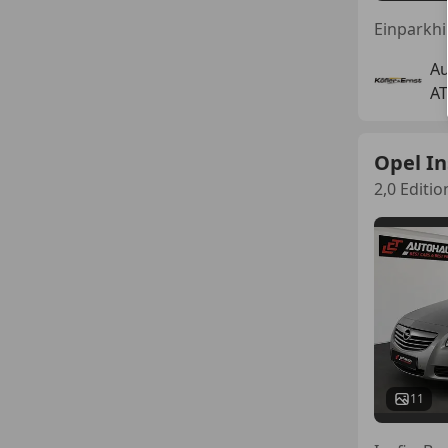
Au
AT
Opel In
2,0 Editi
11