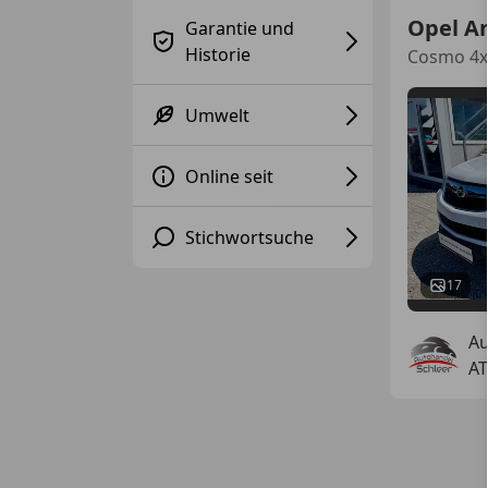
Opel A
Garantie und
Historie
Cosmo 4x
Umwelt
Online seit
Stichwortsuche
17
Au
AT