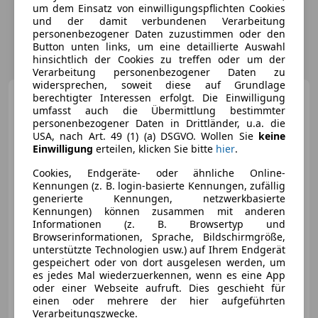
um dem Einsatz von einwilligungspflichten Cookies
und der damit verbundenen Verarbeitung
personenbezogener Daten zuzustimmen oder den
Button unten links, um eine detaillierte Auswahl
hinsichtlich der Cookies zu treffen oder um der
Verarbeitung personenbezogener Daten zu
widersprechen, soweit diese auf Grundlage
Ford Focus
berechtigter Interessen erfolgt. Die Einwilligung
Traveller 1,5
umfasst auch die Übermittlung bestimmter
EcoBlue ST-Line Aut.
personenbezogener Daten in Drittländer, u.a. die
USA, nach Art. 49 (1) (a) DSGVO. Wollen Sie
keine
Einwilligung
erteilen, klicken Sie bitte
hier
.
Cookies, Endgeräte- oder ähnliche Online-
€ 9 999
1
Kennungen (z. B. login-basierte Kennungen, zufällig
generierte Kennungen, netzwerkbasierte
Kennungen) können zusammen mit anderen
Informationen (z. B. Browsertyp und
Browserinformationen, Sprache, Bildschirmgröße,
unterstützte Technologien usw.) auf Ihrem Endgerät
gespeichert oder von dort ausgelesen werden, um
06/2020
194 000 km
Diesel
88 kW (120 PS)
es jedes Mal wiederzuerkennen, wenn es eine App
oder einer Webseite aufruft. Dies geschieht für
FINANZIERUNG OHNE ANZAHLUNG MÖGLICH!
einen oder mehrere der hier aufgeführten
Verarbeitungszwecke.