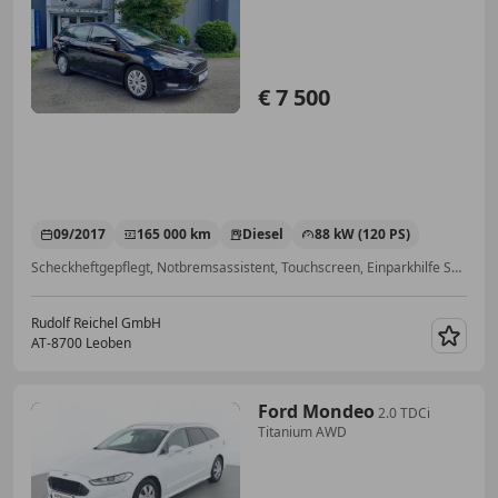
€ 7 500
09/2017
165 000 km
Diesel
88 kW (120 PS)
Scheckheftgepflegt, Notbremsassistent, Touchscreen, Einparkhilfe Sensoren vorne, Einparkhilfe Sensoren hinten, 2-Zonen-Klimaautomatik, Multifunktionslenkrad, Navigationssystem
Rudolf Reichel GmbH
AT-8700 Leoben
Merk
Ford Mondeo
2.0 TDCi
Titanium AWD