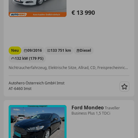
€ 13 990
Neu
09/2016
133 751 km
Diesel
132 kW (179 PS)
Nichtraucherfahrzeug, Elektrische Sitze, Allrad, CD, Freisprecheinrichtung, Sitzheizung, Elektrische Heckklappe, Spurhalteassistent
Autohero Österreich GmbH Imst
AT-6460 Imst
Merk
Ford Mondeo
Traveller
Business Plus 1,5 TDCi