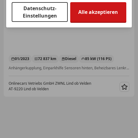
Datenschutz-
Alle akzeptieren
Einstellungen
€ 16 290
01/2023
72 837 km
Diesel
85 kW (116 PS)
Anhängerkupplung, Einparkhilfe Sensoren hinten, Beheizbares Lenkrad, Getönte Scheiben, Lordosenstütze, Garantie, Einparkhilfe Sensoren vorne, Alufelgen
Onlinecars Vetriebs GmbH ZWNL Lind ob Velden
AT-9220 Lind ob Velden
Merk