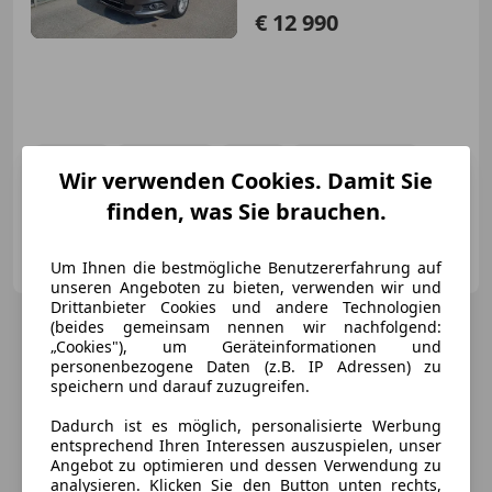
€ 12 990
04/2016
161 500 km
Diesel
132 kW (179 PS)
Wir verwenden Cookies. Damit Sie
Einparkhilfe Rückfahrkamera, Isofix, Notbremsassistent, Alufelgen, ABS, Beheizbare Frontscheibe, Fahrerairbag, Regensensor
finden, was Sie brauchen.
Autohaus Gschaider GmbH
AT-5201 Seekirchen
Um Ihnen die bestmögliche Benutzererfahrung auf
Merk
unseren Angeboten zu bieten, verwenden wir und
Drittanbieter Cookies und andere Technologien
(beides gemeinsam nennen wir nachfolgend:
„Cookies"), um Geräteinformationen und
personenbezogene Daten (z.B. IP Adressen) zu
speichern und darauf zuzugreifen.
Dadurch ist es möglich, personalisierte Werbung
entsprechend Ihren Interessen auszuspielen, unser
Angebot zu optimieren und dessen Verwendung zu
analysieren. Klicken Sie den Button unten rechts,