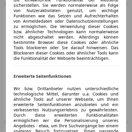
sicherstellen. Sie werden normalerweise als Folge
von Nutzeraktivitäten genutzt, um wichtige
Ford Mondeo
Traveller ST-
Funktionen wie das Setzen und Aufrechterhalten
LINE 2,0 TDCi Aut.
von Anmeldedaten oder Datenschutzeinstellungen
zu ermöglichen. Die Verwendung dieser Cookies
bzw. ähnlicher Technologien kann normalerweise
nicht abgeschaltet werden. Allerdings können
bestimmte Browser diese Cookies oder ähnliche
€ 16 990
Tools blockieren oder Sie darauf hinweisen. Das
Blockieren dieser Cookies oder ähnlicher Tools kann
die Funktionalität der Webseite beeinträchtigen.
Erweiterte Seitenfunktionen
09/2019
114 500 km
Diesel
110 kW (150 PS)
Wir bzw. Drittanbieter nutzen unterschiedliche
Sportfahrwerk, Elektrische Sitze, Elektrische Heckklappe, Sportpaket, ABS, Sitzheizung, Fahrerairbag, Scheckheftgepflegt
technologische Mittel, darunter u.a. Cookies und
ähnliche Tools auf unserer Webseite, um Ihnen
erweiterte Seitenfunktionen anzubieten und ein
Automobile Mairhuber GmbH
verbessertes Nutzungserlebnis zu gewährleisten.
AT-4664 Oberweis
Merk
Durch diese erweiterten Funktionalitäten
ermöglichen wir die Personalisierung unseres
Angebotes - etwa, um Ihre Suchvorgänge bei einem
Ford Transit Custom
späteren Besuch fortzusetzen, Ihnen passende