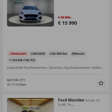
€ 18 990,-
€ 15 990
Reduziert
06/2020
56 000 km
Benzin
134 kW (182 PS)
Einparkhilfe Rückfahrkamera, Sportsitze, Spurhalteassistent, Notbremsassistent, Dachreling, ABS, Alufelgen, Induktionsladen für Smartphones
MOTOR-CITY
AT-1110 Wien
Merk
Ford Mondeo
Turnier 2.0
EcoBl. "R-
KAM*LED*NAVI*SITZH"