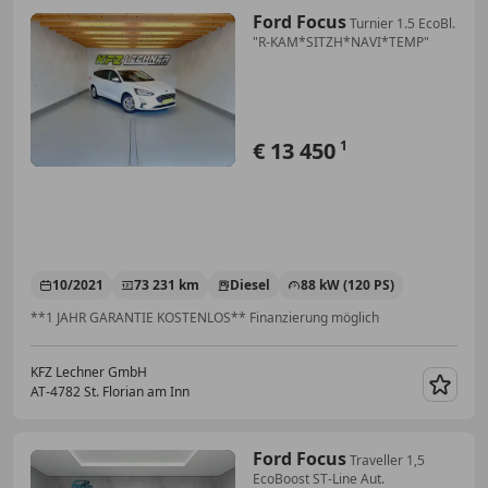
Ford Focus
Turnier 1.5 EcoBl.
"R-KAM*SITZH*NAVI*TEMP"
€ 13 450
1
10/2021
73 231 km
Diesel
88 kW (120 PS)
**1 JAHR GARANTIE KOSTENLOS** Finanzierung möglich
KFZ Lechner GmbH
AT-4782 St. Florian am Inn
Merk
Ford Focus
Traveller 1,5
EcoBoost ST-Line Aut.