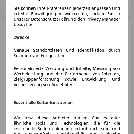
autoplus24 GmbH
Sie können Ihre Präferenzen jederzeit anpassen und
AT-2751 Steinabrückl
Merk
erteilte Einwilligungen widerrufen, indem Sie in
unserer Datenschutzerklärung den Privacy Manager
besuchen.
Ford Focus
2.0 EcoBlue
Titanium Start/Stopp Pickerl NEU
Zwecke
Genaue Standortdaten und Identifikation durch
Scannen von Endgeräten
€ 12 880
1
Personalisierte Werbung und Inhalte, Messung von
Werbeleistung und der Performance von Inhalten,
Zielgruppenforschung sowie Entwicklung und
Verbesserung von Angeboten
05/2020
97 641 km
Diesel
110 kW (150 PS)
Essentielle Seitenfunktionen
Finazierung ohne Anzahlung möglich!
Wir bzw. diese Anbieter nutzen Cookies oder
ähnliche Tools und Technologien, die für die
motioncars gmbh
essentielle Seitenfunktionen erforderlich sind und
AT-8301 Kainbach bei Graz
Merk
die einwandfreie Funktionalität der Webseite