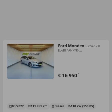
Ford Mondeo
Turnier 2.0
EcoBl. "AHK*R-
KAM*DAB*SITZH*NAVI"
€ 16 950
1
03/2022
111 951 km
Diesel
110 kW (150 PS)