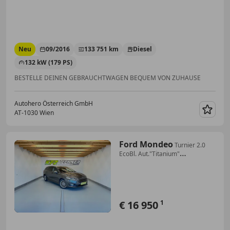
Neu
09/2016
133 751 km
Diesel
132 kW (179 PS)
BESTELLE DEINEN GEBRAUCHTWAGEN BEQUEM VON ZUHAUSE
Autohero Österreich GmbH
AT-1030 Wien
Merk
Ford Mondeo
Turnier 2.0
EcoBl. Aut."Titanium"
AHK*LED*R-KAM
€ 16 950
1