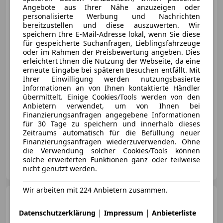
Variobus Diesel 2,0 TDCI L1H1
Angebote aus Ihrer Nähe anzuzeigen oder
320
personalisierte Werbung und Nachrichten
bereitzustellen und diese auszuwerten. Wir
speichern Ihre E-Mail-Adresse lokal, wenn Sie diese
für gespeicherte Suchanfragen, Lieblingsfahrzeuge
oder im Rahmen der Preisbewertung angeben. Dies
€ 26 770
1
erleichtert Ihnen die Nutzung der Webseite, da eine
erneute Eingabe bei späteren Besuchen entfällt. Mit
Ihrer Einwilligung werden nutzungsbasierte
Informationen an von Ihnen kontaktierte Händler
übermittelt. Einige Cookies/Tools werden von den
Anbietern verwendet, um von Ihnen bei
Finanzierungsanfragen angegebene Informationen
12/2019
66 748 km
Diesel
96 kW (131 PS)
für 30 Tage zu speichern und innerhalb dieses
Zeitraums automatisch für die Befüllung neuer
700 Fahrzeuge online - AUTOWELT SCHUSTER LAAKIRCHEN
Finanzierungsanfragen wiederzuverwenden. Ohne
die Verwendung solcher Cookies/Tools können
Automobile Schuster GmbH
solche erweiterten Funktionen ganz oder teilweise
AT-4664 Laakirchen
nicht genutzt werden.
Merk
Wir arbeiten mit 224 Anbietern zusammen.
Ford Focus
Turnier 1.5
EcoBlue Titanium Aut LED AHK
|
|
Datenschutzerklärung
Impressum
Anbieterliste