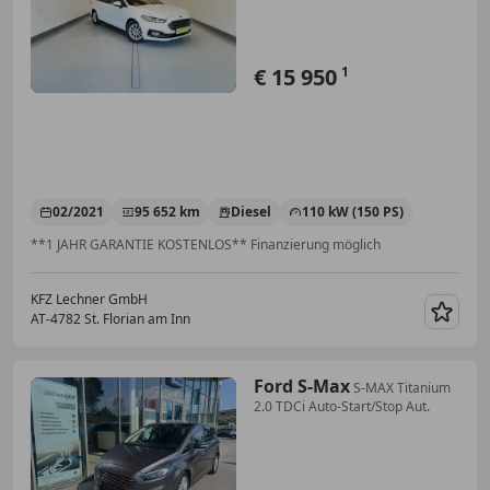
€ 15 950
1
02/2021
95 652 km
Diesel
110 kW (150 PS)
**1 JAHR GARANTIE KOSTENLOS** Finanzierung möglich
KFZ Lechner GmbH
AT-4782 St. Florian am Inn
Merk
Ford S-Max
S-MAX Titanium
2.0 TDCi Auto-Start/Stop Aut.