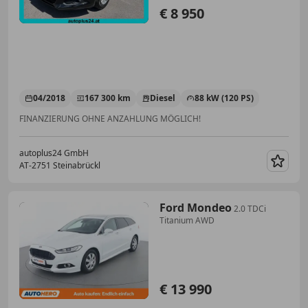
€ 8 950
04/2018
167 300 km
Diesel
88 kW (120 PS)
FINANZIERUNG OHNE ANZAHLUNG MÖGLICH!
autoplus24 GmbH
AT-2751 Steinabrückl
Merk
Ford Mondeo
2.0 TDCi
Titanium AWD
€ 13 990