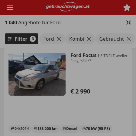
Zum
Hauptinhalt
springen
1 040
Angebote für Ford
Filter
Ford
Kombi
Gebraucht
3
Ford Focus
1,6 TDCi Traveller
Easy, *AHK*
€ 2 990
04/2014
188 000 km
Diesel
70 kW (95 PS)