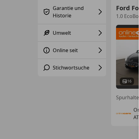
Ford F
Garantie und
Historie
1.0 EcoBo
Umwelt
Online seit
Stichwortsuche
16
On
AT