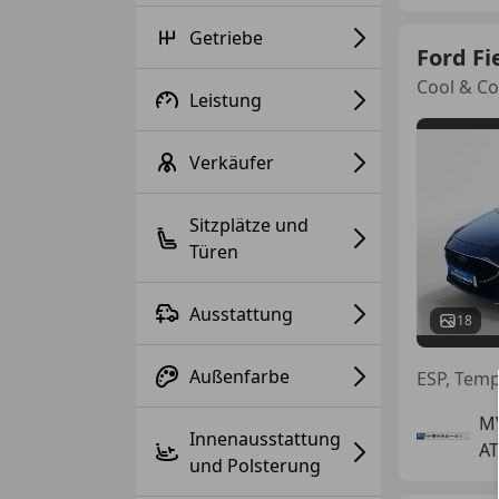
Getriebe
Ford Fi
Cool & Co
Leistung
Verkäufer
Sitzplätze und
Türen
Ausstattung
18
Außenfarbe
ESP, Temp
M
Innenausstattung
AT
und Polsterung