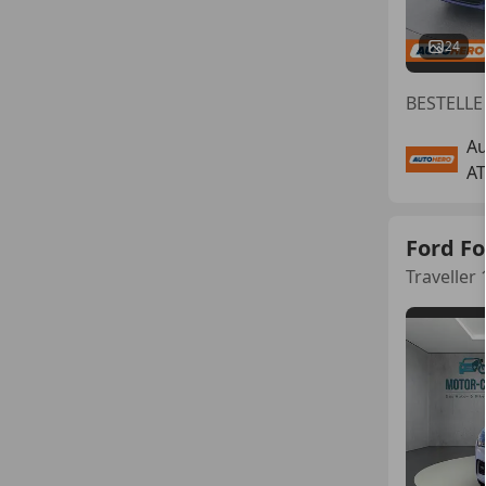
24
BESTELL
Au
AT
Ford F
Traveller 