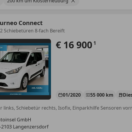
200 km um Klosterneuburg
ourneo Connect
 2 Schiebetüren 8-fach Bereift
€ 16 900
1
01/2020
55 000 km
Die
toinsel GmbH
-2103 Langenzersdorf