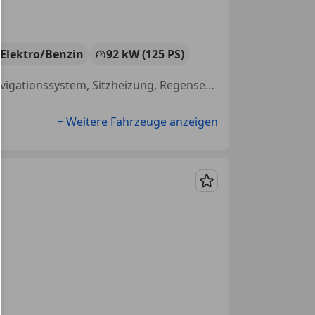
Elektro/Benzin
92 kW (125 PS)
Einparkhilfe Sensoren vorne, Beheizbares Lenkrad, Soundsystem, Navigationssystem, Sitzheizung, Regensensor, Alufelgen, Beheizbare Frontscheibe
+ Weitere Fahrzeuge anzeigen
Merken