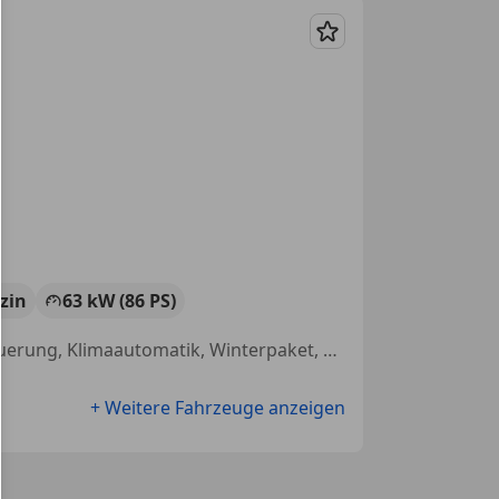
Merken
zin
63 kW (86 PS)
Spurhalteassistent, Elektrische Seitenspiegel, Sitzheizung, Sprachsteuerung, Klimaautomatik, Winterpaket, Radio, Lederlenkrad
+ Weitere Fahrzeuge anzeigen