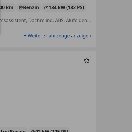
000 km
Benzin
134 kW (182 PS)
Einparkhilfe Rückfahrkamera, Sportsitze, Spurhalteassistent, Notbremsassistent, Dachreling, ABS, Alufelgen, Induktionsladen für Smartphones
+ Weitere Fahrzeuge anzeigen
Merken
ktro/Benzin
92 kW (125 PS)