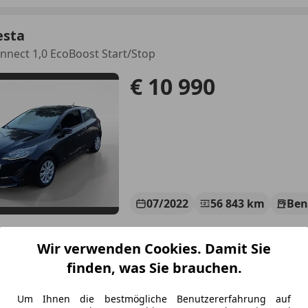
esta
nnect 1,0 EcoBoost Start/Stop
€ 10 990
07/2022
56 843 km
Ben
omat, Isofix, Notbremsassistent, Spurhalteassistent, LED-S
Wir verwenden Cookies. Damit Sie
VC MOTORS | Wien Simmering
finden, was Sie brauchen.
-1110 Wien
Um Ihnen die bestmögliche Benutzererfahrung auf