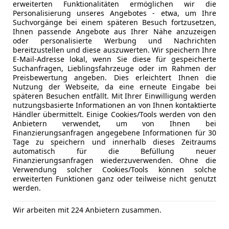
erweiterten Funktionalitäten ermöglichen wir die
Personalisierung unseres Angebotes - etwa, um Ihre
Suchvorgänge bei einem späteren Besuch fortzusetzen,
12/2016
133 428 km
Be
Ihnen passende Angebote aus Ihrer Nähe anzuzeigen
oder personalisierte Werbung und Nachrichten
E DEINEN GEBRAUCHTWAGEN BEQUEM VON ZUHAUSE
bereitzustellen und diese auszuwerten. Wir speichern Ihre
E-Mail-Adresse lokal, wenn Sie diese für gespeicherte
tohero Österreich GmbH
Suchanfragen, Lieblingsfahrzeuge oder im Rahmen der
Preisbewertung angeben. Dies erleichtert Ihnen die
-1030 Wien
Nutzung der Webseite, da eine erneute Eingabe bei
späteren Besuchen entfällt. Mit Ihrer Einwilligung werden
nutzungsbasierte Informationen an von Ihnen kontaktierte
Händler übermittelt. Einige Cookies/Tools werden von den
ocus
Anbietern verwendet, um von Ihnen bei
1,5 EcoBoost ST-Line Aut.
Finanzierungsanfragen angegebene Informationen für 30
Tage zu speichern und innerhalb dieses Zeitraums
€ 15 990
automatisch für die Befüllung neuer
€ 18 990,-
Finanzierungsanfragen wiederzuverwenden. Ohne die
Verwendung solcher Cookies/Tools können solche
erweiterten Funktionen ganz oder teilweise nicht genutzt
werden.
Wir arbeiten mit 224 Anbietern zusammen.