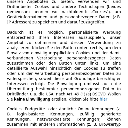
unseren Angeboten zu bieten, verwenden wir und
ocus
Drittanbieter Cookies und andere Technologien (beides
gemeinsam nennen wir nachfolgend: „Cookies"), um
ost ST-Line LED SITZHZG ASSIST
Geräteinformationen und personenbezogene Daten (z.B.
IP Adressen) zu speichern und darauf zuzugreifen.
€ 9 190
Dadurch ist es möglich, personalisierte Werbung
entsprechend Ihren Interessen auszuspielen, unser
Angebot zu optimieren und dessen Verwendung zu
analysieren. Klicken Sie den Button unten rechts, um dem
Einsatz von einwilligungspflichten Cookies und der damit
verbundenen Verarbeitung personenbezogener Daten
zuzustimmen oder den Button unten links, um eine
detaillierte Auswahl hinsichtlich der Cookies zu treffen
oder um der Verarbeitung personenbezogener Daten zu
09/2019
92 642 km
Ben
widersprechen, soweit diese auf Grundlage berechtigter
Interessen erfolgt. Die Einwilligung umfasst auch die
Übermittlung bestimmter personenbezogener Daten in
Drittländer, u.a. die USA, nach Art. 49 (1) (a) DSGVO. Wollen
Sie
keine Einwilligung
erteilen, klicken Sie bitte
hier
.
linecars Vertriebs GmbH ZWNL Wien
-1020 Wien
Cookies, Endgeräte- oder ähnliche Online-Kennungen (z.
B. login-basierte Kennungen, zufällig generierte
Kennungen, netzwerkbasierte Kennungen) können
zusammen mit anderen Informationen (z. B. Browsertyp