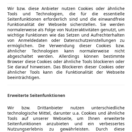
Wir bzw. diese Anbieter nutzen Cookies oder ähnliche
Tools und Technologien, die für die essentielle
Seitenfunktionen erforderlich sind und die einwandfreie
- (Erstzulassung)
9 km
Funktionalität der Webseite sicherstellen. Sie werden
normalerweise als Folge von Nutzeraktivitäten genutzt, um
wichtige Funktionen wie das Setzen und Aufrechterhalten
von Anmeldedaten oder Datenschutzeinstellungen zu
ermöglichen. Die Verwendung dieser Cookies bzw.
VC Motors 14 GmbH
ähnlicher Technologien kann normalerweise nicht
-1140 Wien
abgeschaltet werden. Allerdings können bestimmte
Browser diese Cookies oder ähnliche Tools blockieren oder
Sie darauf hinweisen. Das Blockieren dieser Cookies oder
ähnlicher Tools kann die Funktionalität der Webseite
esta
beeinträchtigen.
d
€ 6 990
Erweiterte Seitenfunktionen
Wir bzw. Drittanbieter nutzen unterschiedliche
technologische Mittel, darunter u.a. Cookies und ähnliche
Tools auf unserer Webseite, um Ihnen erweiterte
Seitenfunktionen anzubieten und ein verbessertes
Nutzungserlebnis zu gewährleisten. Durch diese