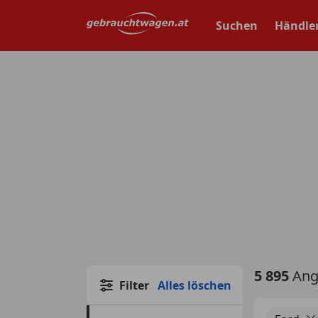
Zum
Hauptinhalt
Suchen
Händle
springen
5 895
Ang
Filter
Alles löschen