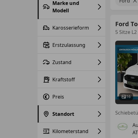
Ford
Marke und
Modell
Ford T
Karosserieform
5 Sitze L2
Erstzulassung
Zustand
Kraftstoff
Preis
16
Standort
Au
Kilometerstand
AT