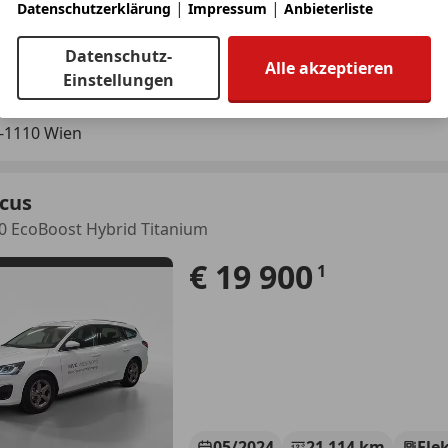
|
|
Datenschutzerklärung
Impressum
Anbieterliste
Reduziert
06/2020
56 
Datenschutz-
Alle akzeptieren
Einstellungen
OTOR-CITY
-1110 Wien
ocus
,0 EcoBoost Hybrid Titanium
€ 19 900
1
05/2024
21 114 km
Ele