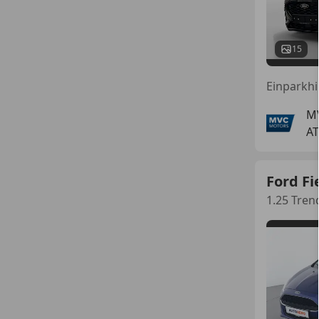
15
M
AT
Ford Fi
1.25 Tren